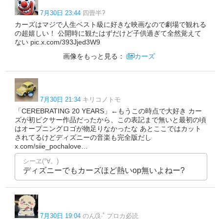
7月30日 23:44
四畳半?
カーズはマジで人生ベスト級に好きな映画なので劇場で観れる
の超嬉しい！ 公開時に観たはずだけど子供過ぎて全然覚えて
ない pic.x.com/393Jjed3W9
画像をもっと見る：
カーズ
7月30日 21:34
キリコノトモ
「CEREBRATING 20 YEARS」←もうこの時点で大好き カー
ズが初ピクサー作品だったから、この表記まで無いと最初の頃
はオープニングロゴが物足りなかったな あとここではカット
されてるけどディズニーの音楽も完全版だし
x.com/siie_pochalove…
シーヱ(°∀。)
ディズニーでもカーズほど熱いop無いよねー?
7月30日 19:04
のん༊·˚ プロカ必読