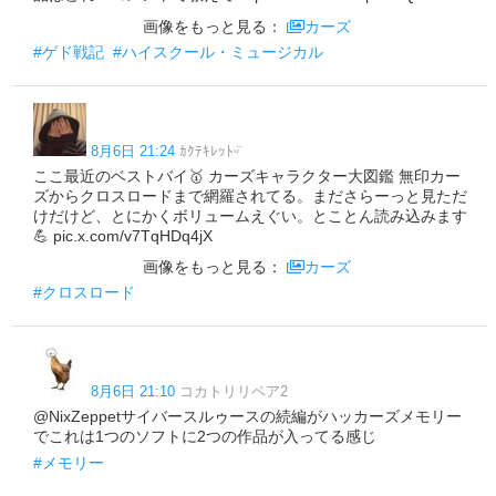
画像をもっと見る：
カーズ
#ゲド戦記
#ハイスクール・ミュージカル
8月6日 21:24
ｶｸﾃｷﾚｯﾄᵕ̈
ここ最近のベストバイ🥇 カーズキャラクター大図鑑 無印カー
ズからクロスロードまで網羅されてる。まださらーっと見ただ
けだけど、とにかくボリュームえぐい。とことん読み込みます
💪 pic.x.com/v7TqHDq4jX
画像をもっと見る：
カーズ
#クロスロード
8月6日 21:10
コカトリリペア2
@NixZeppetサイバースルゥースの続編がハッカーズメモリー
でこれは1つのソフトに2つの作品が入ってる感じ
#メモリー