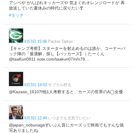
アシベや がんばれキッカーズや 気まぐれオレンジロードが 再
放送していた夏休みの時代に戻りたい🎐
#タッチ
8月3日 15:06
Packer Tarkun
【キャンプ考察】スターターを射止めるのは誰か。コーナーバ
ック陣の「最適解」探し【パッカーズ】｜たーくん
@taaKun0811 note.com/taakun07/n/n79…
8月3日 14:03
サブカル狩る
@Kazase_16107f他1人考察すると、カーズの世界のA◯女優
8月3日 12:49
いつまでも元気でいたい
@japan_nobunagaずいぶん昔にカーズって映画でもそんな描
写ありましたね