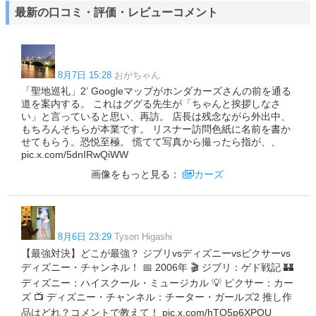
最新の口コミ・評価・レビューコメント
8月7日 15:28
おがちゃん
「聖地巡礼」2’ Googleマップがホンダカーズさんの前を通る
道を案内する。 これはググる先生が「ちゃんと挨拶しなさ
い」と言っていると思い、再訪。 店長は残念ながら外出中、
もちろんそちらが本業です。 リスナー訪問色紙に名前を書か
せてもらう。恐悦至極。 慌てて写真から撮ったら指が、、
pic.x.com/5dnIRwQiWW
画像をもっと見る：
カーズ
8月6日 23:29
Tyson Higashi
【最強対決】どこが最強？ ジブリvsディズニーvsピクサーvs
ディズニー・チャンネル！ ​📅 2006年 ​🎬 ジブリ：ゲド戦記 🏰
ディズニー：ハイスクール・ミュージカル 💡 ピクサー：カー
ズ 📺 ディズニー・チャンネル：チーター・ガールズ2 ​推し作
品はどれ？コメントで教えて！ pic.x.com/hTO5p6XPQU