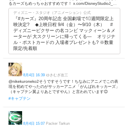
るカーズもめっちゃおすすめです！ x.com/DisneyStudioJ_…
ディズニー・スタジオ（アニメーション）公式
『#カーズ』20周年記念 全国劇場で1⃣週間限定上
映決定? ⠀ ◆上映日程 9/4（金）〜9/10（木） ⠀ #
ディズニーピクサー の名コンビ マックィーン＆メ
ーターが 大スクリーンに帰ってくる― ⠀ オリジナ
ル・ポストカードの 入場者プレゼントも? ※数量
限定/先着順
8月4日 16:39
ゆきむぎ改三
@nikekuroneko2そうですそうです！ちなみにアニメでこの表
現を初めてやったのがサッカーアニメ「がんばれキッカーズ」
（キャプテン翼よりあとですやん）と言われています😊
#キャプテン
8月4日 15:07
Packer Tarkun