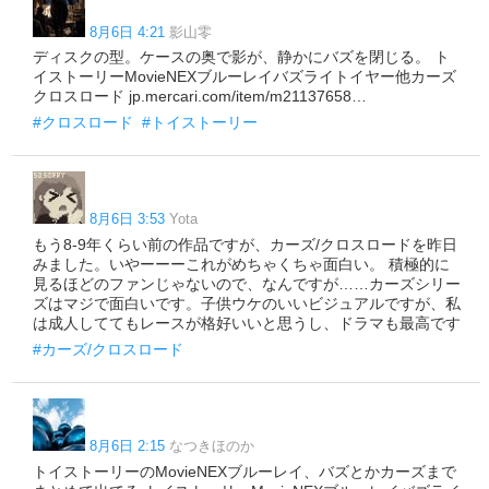
8月6日 4:21
影山零
ディスクの型。ケースの奥で影が、静かにバズを閉じる。 ト
イストーリーMovieNEXブルーレイバズライトイヤー他カーズ
クロスロード jp.mercari.com/item/m21137658…
#クロスロード
#トイストーリー
8月6日 3:53
Yota
もう8-9年くらい前の作品ですが、カーズ/クロスロードを昨日
みました。いやーーーこれがめちゃくちゃ面白い。 積極的に
見るほどのファンじゃないので、なんですが……カーズシリー
ズはマジで面白いです。子供ウケのいいビジュアルですが、私
は成人しててもレースが格好いいと思うし、ドラマも最高です
#カーズ/クロスロード
8月6日 2:15
なつきほのか
トイストーリーのMovieNEXブルーレイ、バズとかカーズまで