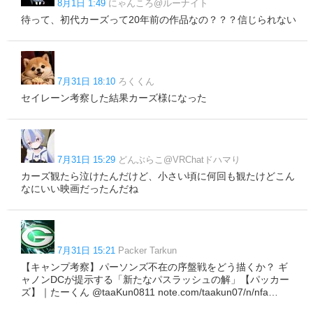
8月1日 1:49
にゃんころ@ルーナイト
待って、初代カーズって20年前の作品なの？？？信じられない
7月31日 18:10
ろくくん
セイレーン考察した結果カーズ様になった
7月31日 15:29
どんぶらこ@VRChatドハマり
カーズ観たら泣けたんだけど、小さい頃に何回も観たけどこん
なにいい映画だったんだね
7月31日 15:21
Packer Tarkun
【キャンプ考察】パーソンズ不在の序盤戦をどう描くか？ ギ
ャノンDCが提示する「新たなパスラッシュの解」【パッカー
ズ】｜たーくん @taaKun0811 note.com/taakun07/n/nfa…