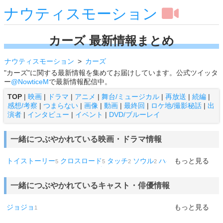
ナウティスモーション
カーズ 最新情報まとめ
ナウティスモーション
カーズ
"カーズ"に関する最新情報を集めてお届けしています。公式ツイッタ
ー
@NowticeM
で最新情報配信中。
TOP
|
映画
|
ドラマ
|
アニメ
|
舞台/ミュージカル
|
再放送
|
続編
|
感想/考察
|
つまらない
|
画像
|
動画
|
最終回
|
ロケ地/撮影秘話
|
出
演者
|
インタビュー
|
イベント
|
DVD/ブルーレイ
一緒につぶやかれている映画・ドラマ情報
トイストーリー
クロスロード
タッチ
ソウル
ハイスクール・ミ
もっと見る
5
5
2
2
ュージカル
アンパンマン
妖怪ウォッチ
ズートピア
モアナと伝
2
1
1
1
説の海
カーズ/クロスロード
リメンバー・ミー
アラジン
ペルソ
1
1
1
1
一緒につぶやかれているキャスト・俳優情報
ナ
キャプテン
ひつじのショーン
ポセイドン
ゲド戦記
メモリ
1
1
1
1
1
ー
リトル・マーメイド
1
1
ジョジョ
もっと見る
1