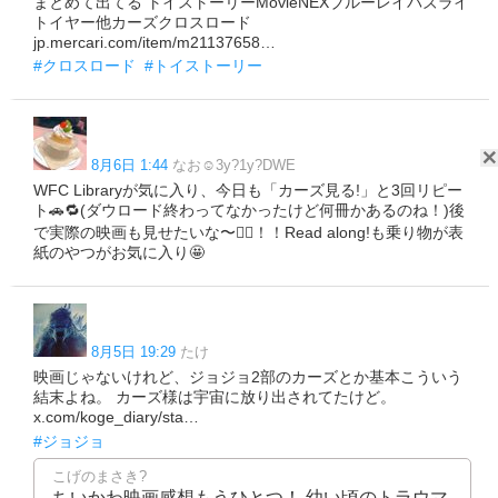
まとめて出てる トイストーリーMovieNEXブルーレイバズライ
トイヤー他カーズクロスロード
jp.mercari.com/item/m21137658…
#クロスロード
#トイストーリー
8月6日 1:44
なお☺︎3y?1y?DWE
WFC Libraryが気に入り、今日も「カーズ見る!」と3回リピー
ト🚗🔁(ダウロード終わってなかったけど何冊かあるのね！)後
で実際の映画も見せたいな〜✊🏻！！Read along!も乗り物が表
紙のやつがお気に入り🤩
8月5日 19:29
たけ
映画じゃないけれど、ジョジョ2部のカーズとか基本こういう
結末よね。 カーズ様は宇宙に放り出されてたけど。
x.com/koge_diary/sta…
#ジョジョ
こげのまさき?
ちいかわ映画感想もうひとつ！ 幼い頃のトラウマ