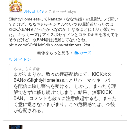
8月6日 7:49
えこる〜⭐️@Tokyo
SlightlyHomelessってNanatty（ななち姫）の旦那だって聞い
てたけど、ななちのチャンネルでいつも撮影者だったのは
KICK永BAN者だったからなのか！ なるほどね！話が繋がっ
た。 キッカーズはアイスポセイドンとコラボ企画を考えてる
そうだけど、永BAN者は把握してないとね。
pic.x.com/SCt8Hvb9dh x.com/rafsimons_2/st…
画像をもっと見る：
カーズ
#ポセイドン
らぶしもんず@
まがりまりか。数々の迷惑配信にて、KICK永久
BANのSlightlyHomelessことリバーマッキーバー
を配信に映し警告を受ける。 しかし、まったく理
解できずに移し続けてしまう。結果、無事KICK
BAN。 コメントも散々に注意喚起するも、まった
く意に返さないまがまり。この危機感では、今後
が心配される。