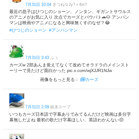
7月31日 10:04
きつね☺︎2y?＋4m?
最近の息子はひつじのショーン、ノンタン、ギガントサウルス
のアニメがお気に入り 次点でカーズとパウパト🚗🐶 アンパン
マンは映画やアニメになると興味無くすのなぜ？😂
#ひつじのショーン
#アンパンマン
7月31日 3:43
ふぅ
カーズw 2部あんま覚えてなくて改めてオラドラのメインスト
ーリーで見たけど面白かった pic.x.com/wjXJJR1NJw
画像をもっと見る：
カーズ
7月31日 2:09
紛末スープ
いつもカーズ日本語で字幕ありでみてるんだけど映画は多分字
幕無しだよね 最初の歌だけ字幕ほしい、英語わかんない😔