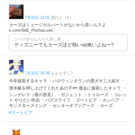
7月31日 14:01
通行人（A）
カーズはミュージカルパートがないから良いんスよ
x.com/SiiE_PochaLove…
シーヱ@ろんちゃん推し隊
ディズニーでもカーズほど熱いop無いよねー?
7月31日 10:39
もももずく?
今年仮装するキャラ ・ハロウィンタウンの悪ガキ三人組☠️ ・
潜水艇を押し上げてくれたあの子🐟 過去に仮装したキャラ ・
シンデレラ（母の形見） ・ガジェット ・トゥルーズ ・コレッ
ト やりたい作品 ・バグズライフ ・ズートピア ・カンベア ・
モンスターズインク ・センターオブジアース ・カーズ
#ズートピア