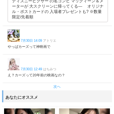
ディズニーピクサー の名コンビ マックィーン＆メ
ーターが 大スクリーンに帰ってくる― ⠀ オリジナ
ル・ポストカードの 入場者プレゼントも? ※数量
限定/先着順
7月30日 14:09
アトリエ
やっばカーズって神映画で
7月30日 12:49
はちみつ
え？カーズって20年前の映画なの？
次へ
あなたにオススメ