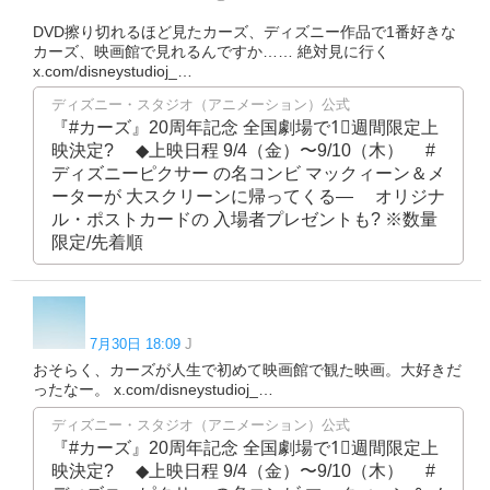
DVD擦り切れるほど見たカーズ、ディズニー作品で1番好きな
カーズ、映画館で見れるんですか…… 絶対見に行く
x.com/disneystudioj_…
ディズニー・スタジオ（アニメーション）公式
『#カーズ』20周年記念 全国劇場で1⃣週間限定上
映決定? ⠀ ◆上映日程 9/4（金）〜9/10（木） ⠀ #
ディズニーピクサー の名コンビ マックィーン＆メ
ーターが 大スクリーンに帰ってくる― ⠀ オリジナ
ル・ポストカードの 入場者プレゼントも? ※数量
限定/先着順
7月30日 18:09
J
おそらく、カーズが人生で初めて映画館で観た映画。大好きだ
ったなー。 x.com/disneystudioj_…
ディズニー・スタジオ（アニメーション）公式
『#カーズ』20周年記念 全国劇場で1⃣週間限定上
映決定? ⠀ ◆上映日程 9/4（金）〜9/10（木） ⠀ #