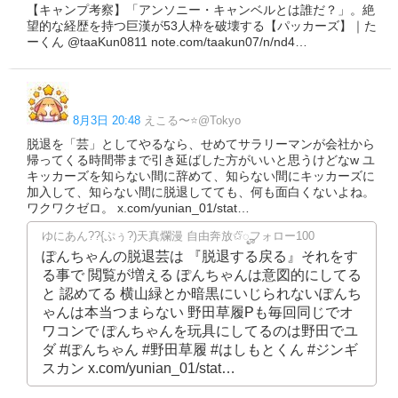
【キャンプ考察】「アンソニー・キャンベルとは誰だ？」。絶
望的な経歴を持つ巨漢が53人枠を破壊する【パッカーズ】｜た
ーくん @taaKun0811 note.com/taakun07/n/nd4…
8月3日 20:48
えこる〜⭐️@Tokyo
脱退を「芸」としてやるなら、せめてサラリーマンが会社から
帰ってくる時間帯まで引き延ばした方がいいと思うけどなw ユ
キッカーズを知らない間に辞めて、知らない間にキッカーズに
加入して、知らない間に脱退してても、何も面白くないよね。
ワクワクゼロ。 x.com/yunian_01/stat…
ゆにあん??{ぷぅ?)天真爛漫 自由奔放✩⃛ೄフォロー100
ぽんちゃんの脱退芸は 『脱退する戻る』それをす
る事で 閲覧が増える ぽんちゃんは意図的にしてる
と 認めてる 横山緑とか暗黒にいじられないぽんち
ゃんは本当つまらない 野田草履Pも毎回同じでオ
ワコンで ぽんちゃんを玩具にしてるのは野田でユ
ダ #ぽんちゃん #野田草履 #はしもとくん #ジンギ
スカン x.com/yunian_01/stat…