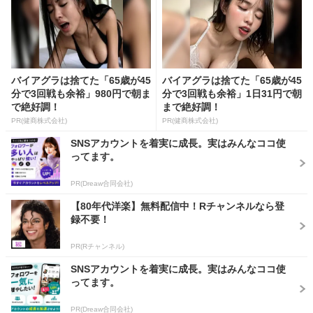
バイアグラは捨てた「65歳が45
バイアグラは捨てた「65歳が45
分で3回戦も余裕」980円で朝ま
分で3回戦も余裕」1日31円で朝
で絶好調！
まで絶好調！
PR(健商株式会社)
PR(健商株式会社)
SNSアカウントを着実に成長。実はみんなココ使
ってます。
PR(Dreaw合同会社)
【80年代洋楽】無料配信中！Rチャンネルなら登
録不要！
PR(Rチャンネル)
SNSアカウントを着実に成長。実はみんなココ使
ってます。
PR(Dreaw合同会社)