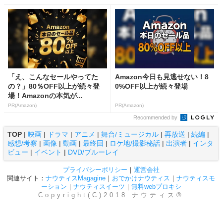
「え、こんなセールやってた
Amazon今日も見逃せない！8
の？」80％OFF以上が続々登
0%OFF以上が続々登場
場！Amazonの本気が...
PR(Amazon)
PR(Amazon)
Recommended by
TOP
|
映画
|
ドラマ
|
アニメ
|
舞台/ミュージカル
|
再放送
|
続編
|
感想/考察
|
画像
|
動画
|
最終回
|
ロケ地/撮影秘話
|
出演者
|
インタ
ビュー
|
イベント
|
DVD/ブルーレイ
プライバシーポリシー
｜
運営会社
関連サイト：
ナウティスMagagine
｜
おでかけナウティス
｜
ナウティスモ
ーション
｜
ナウティスイーツ
｜
無料webプロキシ
Copyright(C)2018 ナウティス®