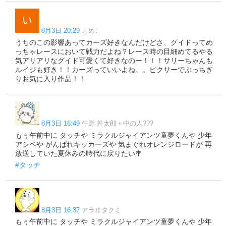
8月3日 20:29
こめこ
うちのこの影響あってカーズ好きなんだけどさ、グイドってめ
っちゃレースにおいて戦力だよね？レース時の目細めてるやる
気アリアリなグイド可愛くて好きなのー！！！サリーちゃんも
ルイジも好き！！カーズっていいよね。。ピクサーでぶっちぎ
りお気に入り作品！！
8月3日 16:49
牛野 丼太郎＋中の人???
もぅ午前中に タッチや ミラクルジャイアンツ童夢くんや 少年
アシベや がんばれキッカーズや 気まぐれオレンジロードが 再
放送していた夏休みの時代に戻りたい🎐
#タッチ
8月3日 16:37
アラヰタクミ
もぅ午前中に タッチや ミラクルジャイアンツ童夢くんや 少年