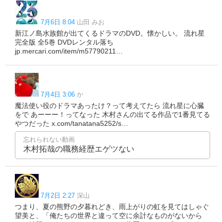
7月6日 8:04
山田 みお
新江ノ島水族館が出てくるドラマのDVD。懐かしい。 流れ星
完全版 全5巻 DVDレンタル落ち
jp.mercari.com/item/m57790211…
7月4日 3:06
か
魔法使い役のドラマあったけ？って考えてたら 流れ星に心臓
をで あーーー！ってなった 木村さんの出てる作品で1番見てる
やつだった x.com/tanatana5252/s…
忘れられない動画
木村拓哉の職務経歴エゲツない
7月2日 2:27
深山
つまり、夏の熊野の夕暮れどき、雨上がりの虹を見てはしゃぐ
望美と、「俺たちの世界と違って空に余計なものがないから