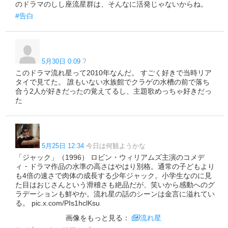
のドラマのしし座流星群は、そんなに活発じゃないからね。
#告白
5月30日 0:09
?
このドラマ流れ星って2010年なんだ。 すごく好きで当時リア
タイで見てた。 誰もいない水族館でクラゲの水槽の前で落ち
合う2人が好きだったの覚えてるし、主題歌めっちゃ好きだっ
た
5月25日 12:34
今日は何観ようかな
「ジャック」（1996） ロビン・ウィリアムズ主演のコメデ
ィ・ドラマ作品の水準の高さはやはり別格。通常の子どもより
も4倍の速さで肉体の成長する少年ジャック。小学生なのに見
た目はおじさんという滑稽さも絶品だが、笑いから感動へのグ
ラデーションも鮮やか。流れ星の話のシーンは金言に溢れてい
る。 pic.x.com/PIs1hclKsu
画像をもっと見る：
流れ星