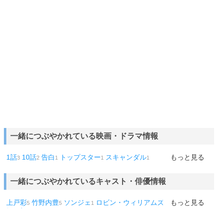
一緒につぶやかれている映画・ドラマ情報
1話
10話
告白
トップスター
スキャンダル
もっと見る
3
2
1
1
1
一緒につぶやかれているキャスト・俳優情報
上戸彩
竹野内豊
ソンジェ
ロビン・ウィリアムズ
桐山照史
もっと見る
稲
5
5
1
1
1
垣吾郎
1