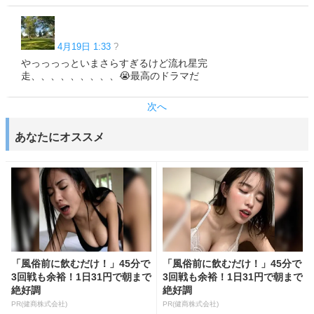
4月19日 1:33
?
やっっっっといまさらすぎるけど流れ星完
走、、、、、、、、、😭最高のドラマだ
次へ
あなたにオススメ
「風俗前に飲むだけ！」45分で
「風俗前に飲むだけ！」45分で
3回戦も余裕！1日31円で朝まで
3回戦も余裕！1日31円で朝まで
絶好調
絶好調
PR(健商株式会社)
PR(健商株式会社)