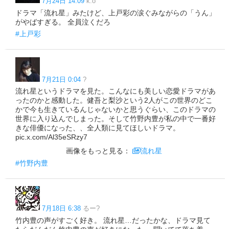
7月24日 14:09
k.o
ドラマ「流れ星」みたけど、上戸彩の涙ぐみながらの「うん」
がやばすぎる。 全員泣くだろ
#上戸彩
7月21日 0:04
?
流れ星というドラマを見た。こんなにも美しい恋愛ドラマがあ
ったのかと感動した。健吾と梨沙という2人がこの世界のどこ
かで今も生きているんじゃないかと思うぐらい、このドラマの
世界に入り込んでしまった。そして竹野内豊が私の中で一番好
きな俳優になった、、全人類に見てほしいドラマ。
pic.x.com/Al35eSRzy7
画像をもっと見る：
流れ星
#竹野内豊
7月18日 6:38
るー?
竹内豊の声がすごく好き。 流れ星…だったかな、ドラマ見て