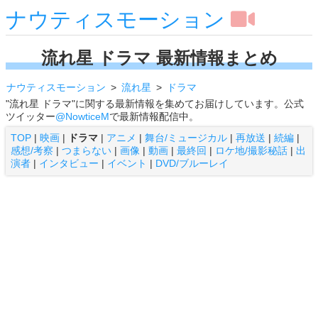
ナウティスモーション
流れ星 ドラマ 最新情報まとめ
ナウティスモーション
流れ星
ドラマ
"流れ星 ドラマ"に関する最新情報を集めてお届けしています。公式
ツイッター
@NowticeM
で最新情報配信中。
TOP
|
映画
|
ドラマ
|
アニメ
|
舞台/ミュージカル
|
再放送
|
続編
|
感想/考察
|
つまらない
|
画像
|
動画
|
最終回
|
ロケ地/撮影秘話
|
出
演者
|
インタビュー
|
イベント
|
DVD/ブルーレイ