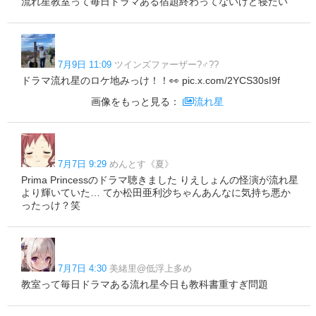
流れ星教室って毎日ドラマある宿題終わってないけど寝たい
7月9日 11:09
ツインズファーザー?‍♂️??
ドラマ流れ星のロケ地みっけ！！👀 pic.x.com/2YCS30sI9f
画像をもっと見る：
流れ星
7月7日 9:29
めんとす《夏》
Prima Princessのドラマ聴きました りえしょんの怪演が流れ星
より輝いていた… てか松田亜利沙ちゃんあんなに気持ち悪か
ったっけ？笑
7月7日 4:30
美緒里@低浮上多め
教室って毎日ドラマある流れ星今日も教科書重すぎ問題