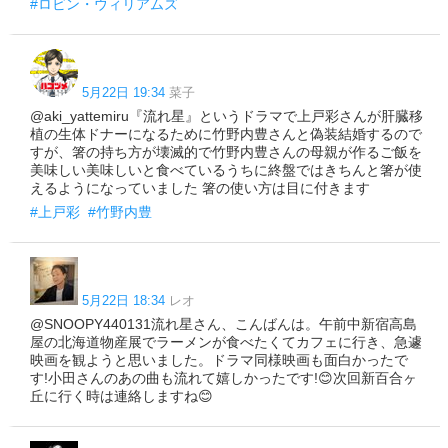
#ロビン・ウィリアムズ
5月22日 19:34
菜子
@aki_yattemiru『流れ星』というドラマで上戸彩さんが肝臓移
植の生体ドナーになるために竹野内豊さんと偽装結婚するので
すが、箸の持ち方が壊滅的で竹野内豊さんの母親が作るご飯を
美味しい美味しいと食べているうちに終盤ではきちんと箸が使
えるようになっていました 箸の使い方は目に付きます
#上戸彩
#竹野内豊
5月22日 18:34
レオ
@SNOOPY440131流れ星さん、こんばんは。午前中新宿高島
屋の北海道物産展でラーメンが食べたくてカフェに行き、急遽
映画を観ようと思いました。ドラマ同様映画も面白かったで
す!小田さんのあの曲も流れて嬉しかったです!😊次回新百合ヶ
丘に行く時は連絡しますね😊