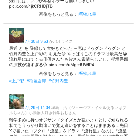
秀介には、いつか本格ホラーも描いてほしい
pic.x.com/4jkCRHDjTB
画像をもっと見る：
流れ星
7月30日 9:53
かバオライス
最近 と を 登録して大好きだった ～恋はドゥグンドゥグン と
竹野内豊と上戸彩の を見た😊 やっぱりこのドラマは最高だ😭
流れ星に出てくる俳優さんたち皆さん素晴らしいし、稲垣吾郎
の演技が凄すぎる💦 pic.x.com/uMgcdUWlP4
画像をもっと見る：
流れ星
#上戸彩
#稲垣吾郎
#竹野内豊
7月29日 14:34
城島 活（ジョージマ・イケルあるいはブ
ルちゃん）小動物大好き雑学おじさん
雑学多めに持つオジサン（クイズとか強いよ）として知られる
私でもうっかり勘違いで覚え違いをすることはままある…先日
Xで書いたコブクロ「流星」をドラマ『流れ星』なのに『流星