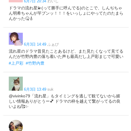
6月7日 20:34
わいし
ドラマの流れ星💫(って勝手に呼んでる)のとこで、しんぢちゃ
ん明希ちゃんが竿ブンッ！！！をいっしょにやってたのたまら
んかった🤒🎸
6月3日 14:49
ふぁび
流れ星のドラマ昔見たことあるけど、また見たくなって見てる
んだが竹野内豊の落ち着いた声も最高だし上戸彩まじで可愛い
#上戸彩
#竹野内豊
6月3日 13:49
suk
@vivinko79「流れ星」もタイミングを逃して観てないから嬉
しい情報ありがとうー💕 ドラマの枠を越えて繋がってるの良
いよね🥰✨