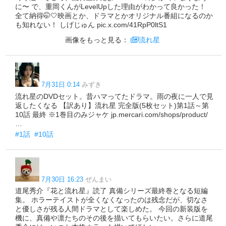
に〜 で、重岡くんがLevelUpした理由がわかって良かった！
全て納得🤭🤍映画とか、ドラマとかオリジナル番組になるのか
も知れない！ しげじゅん pic.x.com/41RpP0ltS1
画像をもっと見る：
流れ星
7月31日 0:14
みずき
流れ星のDVDセット。昔ハマってたドラマ。雨の夜に一人で見
返したくなる 【訳あり】流れ星 完全版(5枚セット)第1話～第
10話 最終 ※1巻目のみジャケ jp.mercari.com/shops/product/
…
#1話
#10話
7月30日 16:23
ぜんまい
道尾秀介『花と流れ星』読了 真備シリーズ最終巻となる短編
集。 ホラーテイストが全くなくなったのは残念だが、切なさ
と優しさが残る人間ドラマとして楽しめた。 今回の新装版を
機に、真備や凛たちのその後を描いてもらいたい。さらに道尾