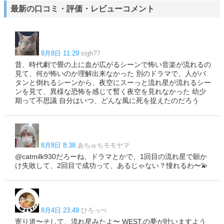
最新の口コミ・評価・レビューコメント
8月8日 11:29
sigh??
昔、時代劇で畳の上に血が広がるシーンで怖い音楽が流れるの
見て、何が怖いのか理解出来なかった 別のドラマで、人がバ
タンと倒れるシーンから、夜空にスーっと流れ星が流れるシー
ンを見て、異様な恐怖を感じて暫く夜空を見れなかった 幼少
期って不思議 自分はいつ、どんな風に死を捉えたのだろう
8月8日 8:38
あちゅちモモヤマ
@catmilk930だろーね、ドラマとかで、1回目の流れ星で願か
け失敗して、2回目で成功って、あるじゃない？憧れるわ〜💫
8月4日 23:49
ひろっぺ
寄り道〜そして、流れ星みたよ〜 WEST.の夢が叶いますよう