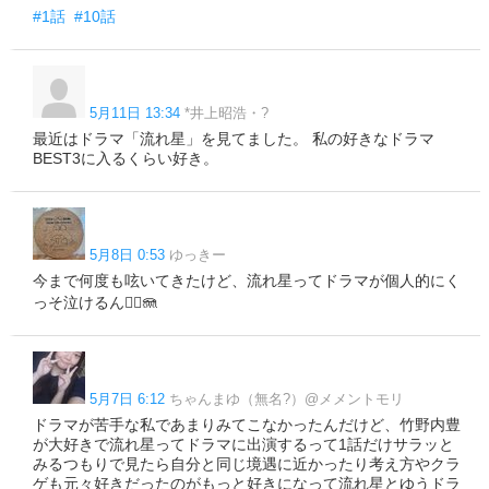
#1話
#10話
5月11日 13:34
*井上昭浩・?
最近はドラマ「流れ星」を見てました。 私の好きなドラマ
BEST3に入るくらい好き。
5月8日 0:53
ゆっきー
今まで何度も呟いてきたけど、流れ星ってドラマが個人的にく
っそ泣けるん🤦‍♂️🪼
5月7日 6:12
ちゃんまゆ︎（無名?）@メメントモリ
ドラマが苦手な私であまりみてこなかったんだけど、竹野内豊
が大好きで流れ星ってドラマに出演するって1話だけサラッと
みるつもりで見たら自分と同じ境遇に近かったり考え方やクラ
ゲも元々好きだったのがもっと好きになって流れ星とゆうドラ