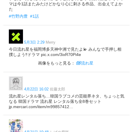
マは今1話またみたけどかなり心に刺さる作品、出会えてよか
た
#竹野内豊
#1話
5月3日 2:29
Merry
今日流れ星を福岡博多天神中洲で見たよ💫 みんなで手押し相
撲しよう‼️ドラマ pic.x.com/3ixR70Pi4e
画像をもっと見る：
流れ星
4月22日 16:02
佐藤太郎
流れ星レンタル落ち…韓国ラブコメの芸能界ネタ、ちょっと気
なる 韓国ドラマ 流れ星 レンタル落ち全8巻セット
jp.mercari.com/item/m99857412…