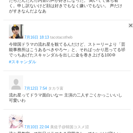
たらだんだん竹内豊の声が好きになった。 聞いてて落ち着
く。申し訳ないけど顔は好きでもなく嫌いでもない。 声だけ
がすきなんだよなあ
7月16日 18:13
tacotacotheb
今韓国ドラマの流れ星を観てるんだけど、ストーリーより「芸
能事務所はこうあるべきやろ〜」と、そればっかり思ってる🤣
でっちあげたスキャンダルを出しに金を巻き上げる100💢
#スキャンダル
7月12日 7:54
タカラ富
流れ星ってドラマ面白いなー 主演の二人すごくかっこいいし
可愛いわ
7月10日 22:04
美佐子@韓国コスメ沼