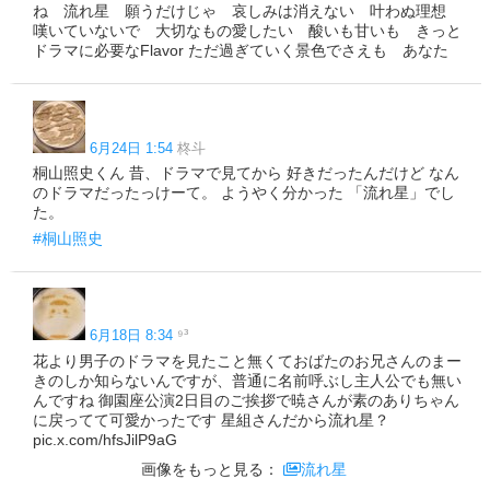
ね 流れ星 願うだけじゃ 哀しみは消えない 叶わぬ理想
嘆いていないで 大切なもの愛したい 酸いも甘いも きっと
ドラマに必要なFlavor ただ過ぎていく景色でさえも あなた
6月24日 1:54
柊斗
桐山照史くん 昔、ドラマで見てから 好きだったんだけど なん
のドラマだったっけーて。 ようやく分かった 「流れ星」でし
た。
#桐山照史
6月18日 8:34
⁹³
花より男子のドラマを見たこと無くておばたのお兄さんのまー
きのしか知らないんですが、普通に名前呼ぶし主人公でも無い
んですね 御園座公演2日目のご挨拶で暁さんが素のありちゃん
に戻ってて可愛かったです 星組さんだから流れ星？
pic.x.com/hfsJilP9aG
画像をもっと見る：
流れ星