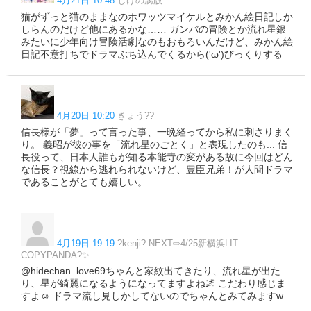
4月21日 10:48
しげの腐版
猫がずっと猫のままなのホワッツマイケルとみかん絵日記しか
しらんのだけど他にあるかな…… ガンバの冒険とか流れ星銀
みたいに少年向け冒険活劇なのもおもろいんだけど、みかん絵
日記不意打ちでドラマぶち込んでくるから('ω')びっくりする
4月20日 10:20
きょう??
信長様が「夢」って言った事、一晩経ってから私に刺さりまく
り。 義昭が彼の事を「流れ星のごとく」と表現したのも... 信
長役って、日本人誰もが知る本能寺の変がある故に今回はどん
な信長？視線から逃れられないけど、豊臣兄弟！が人間ドラマ
であることがとても嬉しい。
4月19日 19:19
?kenji? NEXT⇨4/25新横浜LIT
COPYPANDA?✨
@hidechan_love69ちゃんと家紋出てきたり、流れ星が出た
り、星が綺麗になるようになってますよね🌌 こだわり感じま
すよ☺️ ドラマ流し見しかしてないのでちゃんとみてみますw