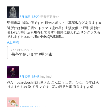
6月16日 13:29
甲斐百足衆ch
甲州市塩山駅の所です🍚 観光スポット甘草屋敷などあります🚘️
近所には和菓子店🍡 ドラマ（流れ星）主演女優.上戸彩 撮影に
使われた時計店も現存してます✨️撮影に使われたサングラスも
見れます✨️ x.com/i5slNA9sQW5305…
#上戸彩
ひろぽんネット
菊亭で使います #甲州市
6月12日 15:43
hey!hey!
@A_nagareboshi流れ星さん こんにちは 皆、少女、少年はあ
りますからね😂 ドラマでは、花の冠見た事 有りますよ😂