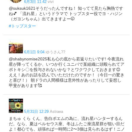
6月3日 11:42
vivi
@suksuk1621そうだったんですね！ 知ってて見たら胸熱です
ね💕 「流れ星」というドラマで トップスター役でヨ・ハジン
（ガヨンちゃん）出てきますよー🤭
#トップスター
6月1日 9:04
ゆうさん??
@shabynomise2025私も心の底から若返りたいです! 今夜流れ
星が降ってくるか、いつか行くユニバで某組織に頭殴られてア
ポトキシ〇を投与されないかな？とワクワクしておきます😊
ええ！あのお話を読んでいただけたのですか！（今日一の驚き
と喜び！） 朝ドラの人間模様は意外性があったりして妄想し
甲斐があります🥰
5月31日 12:29
Astraea
まちゅ くら くん、告白ポエムの為に、流れ星ハンターするん
だ。なら、夏はペルセウス座、冬はふたご座流星群が狙い目だ
よ！都心でも、頑張れば一時間に2〜3個は見られるはず！ニノ