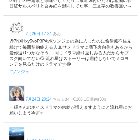
の絆』の主題歌と勘違いしてたり…最近気付いたのは植物の百
日紅サルスベリと吾亦紅を混同してた事、三文字の教養無い→
7月26日 17:24
あお
@7NXHxy5voP3PAvKソンジェの為に入ったのに偷偷藏不住見
続けて毎回契約終える人🤦‍♀️サメドラマに我飞奔向你もあるから
爱你辿りつかなそう… 同じドラマ繰り返しみる人だからサブ
スク向いてない🥲 流れ星はストーリーは期待しないでメロヨ
ンデを見るだけのドラマです😂
#ソンジェ
7月24日 20:24
ちゅるお⛩C108 1日目南r30b
一輝さんのボイスドラマの供給が増えますようにと流れ星にお
願いしよう🎋🌌✨