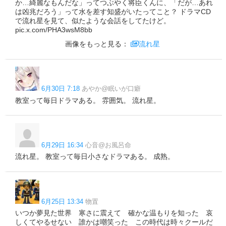
か…綺麗なもんだな」ってつぶやく将臣くんに、「だが…あれ
は凶兆だろう」って水を差す知盛がいたってこと？ ドラマCD
で流れ星を見て、似たような会話をしてたけど。
pic.x.com/PHA3wsM8bb
画像をもっと見る：
流れ星
6月30日 7:18
あやか@眠いが口癖
教室って毎日ドラマある。 雰囲気。 流れ星。
6月29日 16:34
心音@お風呂命
流れ星。 教室って毎日小さなドラマある。 成熟。
6月25日 13:34
物置
いつか夢見た世界 寒さに震えて 確かな温もりを知った 哀
しくてやるせない 誰かは嘲笑った この時代は時々クールだ