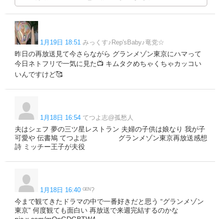
1月19日 18:51
みっくす♪Rep'sBaby♪竜党☆
昨日の再放送見て今さらながら グランメゾン東京にハマって
今日ネトフリで一気に見た📺 キムタクめちゃくちゃカッコい
いんですけど🥰
1月18日 16:54
てつよ志@孤愁人
夫はシェフ 夢の三ツ星レストラン 夫婦の子供は娘なり 我が子
可愛や 伝書鳩 てつよ志 グランメゾン東京再放送感想
詩 ミッチー王子が夫役
1月18日 16:40
ᴳᴱᴺ?
今まで観てきたドラマの中で一番好きだと思う “グランメゾン
東京” 何度観ても面白い 再放送で来週完結するのかな
pic.x.com/mOpGDGBTW4