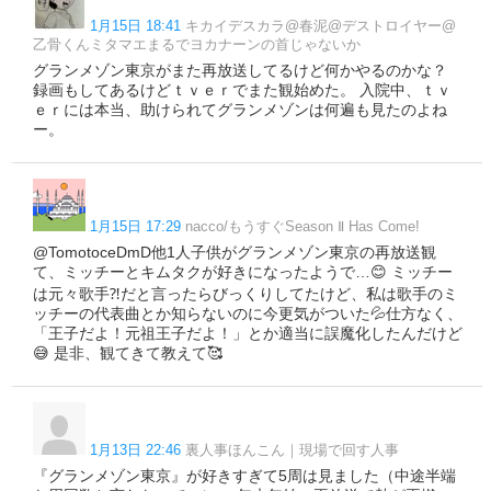
1月15日 18:41
キカイデスカラ@春泥@デストロイヤー@
乙骨くんミタマエまるでヨカナーンの首じゃないか
グランメゾン東京がまた再放送してるけど何かやるのかな？
録画もしてあるけどｔｖｅｒでまた観始めた。 入院中、ｔｖ
ｅｒには本当、助けられてグランメゾンは何遍も見たのよね
ー。
1月15日 17:29
nacco/もうすぐSeason Ⅱ Has Come!
@TomotoceDmD他1人子供がグランメゾン東京の再放送観
て、ミッチーとキムタクが好きになったようで…😊 ミッチー
は元々歌手⁈だと言ったらびっくりしてたけど、私は歌手のミ
ッチーの代表曲とか知らないのに今更気がついた💦仕方なく、
「王子だよ！元祖王子だよ！」とか適当に誤魔化したんだけど
😅 是非、観てきて教えて🥰
1月13日 22:46
裏人事ほんこん｜現場で回す人事
『グランメゾン東京』が好きすぎて5周は見ました（中途半端