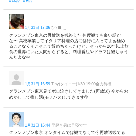
#10話
#9話
1月31日 17:06
ひ?‍⬛⸒⸒⸒⸒
グランメゾン東京の再放送を観終えた 何度観ても良い話だ
な〜 高校卒業してイタリア料理の店に修行に入ってまぁ極め
ることなくそこそこで辞めちゃったけど、そっから20年以上飲
食の世界にいた人間からすると、料理番組やドラマは観ちゃう
んだよな👀
1月31日 16:59
Tiny(タイニー)1/30 19:00全力待機
グランメゾン東京見てボロ泣きしてきました(再放送) 今からお
めかしして推し活(モノパス)してきます✋
1月31日 16:44
早起き男は早寝です
グランメゾン東京 オンタイムでは観てなくて今再放送観てる