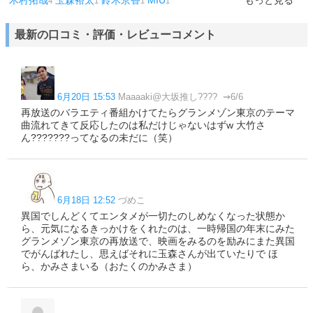
木村拓哉
玉森裕太
鈴木京香
MIU
もっと見る
4
1
1
1
最新の口コミ・評価・レビューコメント
6月20日 15:53
Maaaaki@大坂推し???? ︎ ⇝6/6
再放送のバラエティ番組かけてたらグランメゾン東京のテーマ
曲流れてきて反応したのは私だけじゃないはずw 大竹さ
ん???????ってなるの未だに（笑）
6月18日 12:52
づめこ
異国でしんどくてエンタメが一切たのしめなくなった状態か
ら、元気になるきっかけをくれたのは、一時帰国の年末にみた
グランメゾン東京の再放送で、映画をみるのを励みにまた異国
でがんばれたし、思えばそれに玉森さんが出ていたりで ほ
ら、かみさまいる（おたくのかみさま）