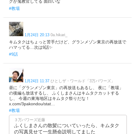
クが鬼教官してる 面白いな
#教場
1月24日 20:13
0a.hikari_
キムタクはちょっと苦手だけど、グランメゾン東京の再放送で
ハマってる…次は9話✨
#9話
1月24日 11:37
ひとしザ・ワールド「3万パワーズ」
昼に「グランメゾン東京」の再放送もあるし、 夜に「教場」
の後編も放送するし、 ふくしまさんはキムタクカットする
し、 今週の東海地区はキムタク祭りだな！
x.com/3pakondou/stat…
#教場
３万パワーズ近藤
ふくしまさんの散髪についていったら、キムタク
の写真見せて一生懸命説明してました