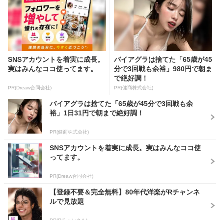
SNSアカウントを着実に成長。
バイアグラは捨てた「65歳が45
実はみんなココ使ってます。
分で3回戦も余裕」980円で朝ま
で絶好調！
PR(Dreaw合同会社)
PR(健商株式会社)
バイアグラは捨てた「65歳が45分で3回戦も余
裕」1日31円で朝まで絶好調！
PR(健商株式会社)
SNSアカウントを着実に成長。実はみんなココ使
ってます。
PR(Dreaw合同会社)
【登録不要＆完全無料】80年代洋楽がRチャンネ
ルで見放題