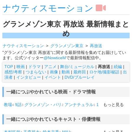
ナウティスモーション
グランメゾン東京 再放送 最新情報まと
め
ナウティスモーション
グランメゾン東京
再放送
"グランメゾン東京 再放送"に関する最新情報を集めてお届けしてい
ます。公式ツイッター
@NowticeM
で最新情報配信中。
TOP
|
映画
|
ドラマ
|
アニメ
|
舞台/ミュージカル
|
再放送
|
続編
|
感想/考察
|
つまらない
|
画像
|
動画
|
最終回
|
ロケ地/撮影秘話
|
出
演者
|
インタビュー
|
イベント
|
DVD/ブルーレイ
一緒につぶやかれている映画・ドラマ情報
教場
9話
グランメゾン・パリ
アンナチュラル
10話
もっと見る
キングダ
4
3
2
1
1
ム
2H
1
1
一緒につぶやかれているキャスト・俳優情報