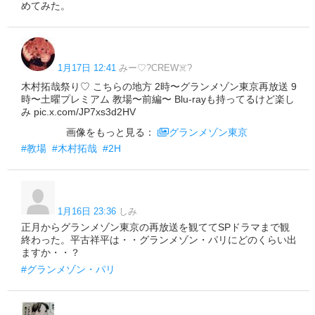
めてみた。
1月17日 12:41
みー♡?CREW☠️?
木村拓哉祭り♡ こちらの地方 2時〜グランメゾン東京再放送 9
時〜土曜プレミアム 教場〜前編〜 Blu-rayも持ってるけど楽し
み pic.x.com/JP7xs3d2HV
画像をもっと見る：
グランメゾン東京
#教場
#木村拓哉
#2H
1月16日 23:36
しみ
正月からグランメゾン東京の再放送を観ててSPドラマまで観
終わった。平古祥平は・・グランメゾン・パリにどのくらい出
ますか・・？
#グランメゾン・パリ