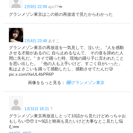
2月9日 22:09
ayu??☁️
グランメゾン東京はこの前の再放送で見たからわかった
2月4日 23:48
あすこ
グランメゾン東京の再放送を一気見して、泣いた。 "人を感動
させる才能があるのに 自ら止めるなんて、 その道を諦めた人
間に失礼だ。" タイで踊った時、現地の踊り子に言われたこと
を思い出した。 「他の人も上手いけど、すごく目がいった」
私はよさこいを踊って感動したし、感動させてたんだ🥲
pic.x.com/XeUL4bPR6P
画像をもっと見る：
グランメゾン東京
1月31日 18:21
?
グランメゾン東京再放送しとって10話から見たけどめっちゃお
もしろい🥺🥺 1〜9話と映画も見たいけど大事なとこ見たし悩
むww