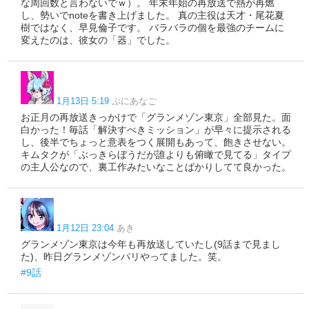
な周回数と言わないでｗ）。 年末年始の再放送で熱が再燃
し、勢いでnoteを書き上げました。 真の主役は天才・尾花夏
樹ではなく、早見倫子です。 バラバラの個を最強のチームに
変えたのは、彼女の「器」でした。
1月13日 5:19
ぷにあなご
お正月の再放送きっかけで「グランメゾン東京」全部見た。面
白かった！毎話「解決すべきミッション」が早々に提示される
し、後半でちょっと意表をつく展開もあって、飽きさせない。
キムタクが「ぶっきらぼうだが誰よりも俯瞰で見てる」タイプ
の主人公なので、裏工作みたいなことばかりしてて良かった。
1月12日 23:04
あき
グランメゾン東京は今年も再放送していたし(9話まで見まし
た)、昨日グランメゾンパリやってました。笑。
#9話