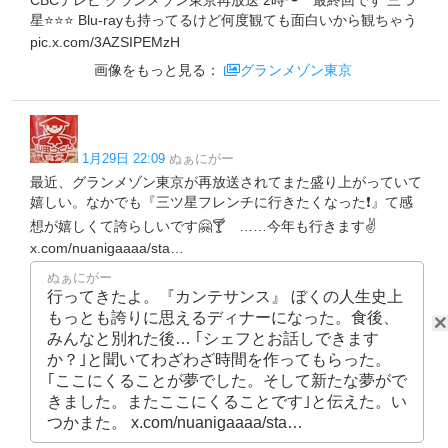
CBCテレビ グランメゾン東京再放送 2時〜 最終回です 三つ
星⭐️⭐️⭐️ Blu-rayも持ってるけど何度観ても面白いから観ちゃう
pic.x.com/3AZSIPEMzH
画像をもっと見る：
グランメゾン東京
1月29日 22:09
ぬぁにがー
最近、グランメゾン東京が再放送されてまた盛り上がっていて
嬉しい。なかでも『三ツ星フレンチに行きたくなった❗』て感
想が嬉しくて誇らしいです🤗🍸 ……今年も行きます✌
x.com/nuanigaaaa/sta…
ぬぁにがー
行ってきたよ。『カンテサンス』 ぼくの人生史上
もっとも誇りに思えるディナーになった。食後、
みんなと別れた後… ｢シェフとお話しできます
か？｣と聞いてわざわざ時間を作ってもらった。
｢ここにくることが夢でした。そして新たな夢がで
きました。またここにくることです｣と伝えた。い
つかまた。 x.com/nuanigaaaa/sta…