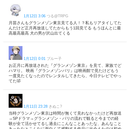
1月12日 3:06
つる@TRPG
月苗さんもグランメゾン東京見てる人！？私もリアタイしてた
んだけど正月再放送してたからもう1回見てる もうほんとに最
高最高最高 犬の男が沢山出てくる
1月12日 0:01
ブルー子
お正月に再放送された『グランメゾン東京』を見て、家族でど
ハマり。 映画『グランメゾンパリ』は映画館で見たけどもう
一度見たくなったのでレンタルしてきたら、今日テレビでやっ
てた🤣
1月11日 23:28
きぬこ?
当時グランメゾン東京は時間が無くて見れなかったけど再放送
→SPドラマ→グランメゾン・パリの流れで観ると今までの経
験が全て活かせてるし過去にこんなことあったな、あんなこと
あったなとこんなに面白くて感動する作品に出会えたのは初め