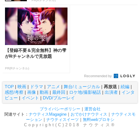
PR(Rチャンネル)
【登録不要＆完全無料】神の雫
がRチャンネルで見放題
PR(Rチャンネル)
Recommended by
TOP
|
映画
|
ドラマ
|
アニメ
|
舞台/ミュージカル
|
再放送
|
続編
|
感想/考察
|
画像
|
動画
|
最終回
|
ロケ地/撮影秘話
|
出演者
|
インタ
ビュー
|
イベント
|
DVD/ブルーレイ
プライバシーポリシー
｜
運営会社
関連サイト：
ナウティスMagagine
｜
おでかけナウティス
｜
ナウティスモ
ーション
｜
ナウティスイーツ
｜
無料webプロキシ
Copyright(C)2018 ナウティス®