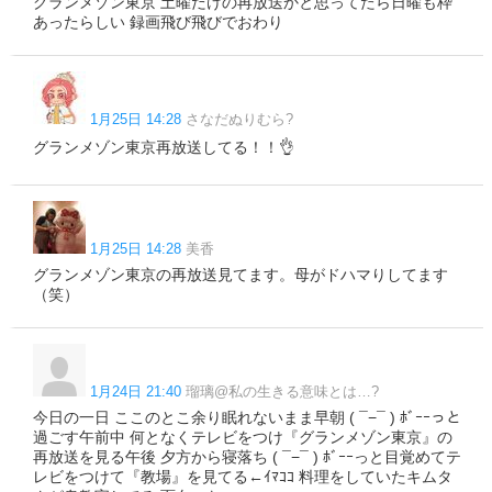
グランメゾン東京 土曜だけの再放送かと思ってたら日曜も枠
あったらしい 録画飛び飛びでおわり
1月25日 14:28
さなだぬりむら?
グランメゾン東京再放送してる！！👌
1月25日 14:28
美香
グランメゾン東京の再放送見てます。母がドハマりしてます
（笑）
1月24日 21:40
瑠璃@私の生きる意味とは…?
今日の一日 ここのとこ余り眠れないまま早朝 ( ¯−¯ ) ﾎﾞｰｰっと
過ごす午前中 何となくテレビをつけ『グランメゾン東京』の
再放送を見る午後 夕方から寝落ち ( ¯−¯ ) ﾎﾞｰｰっと目覚めてテ
レビをつけて『教場』を見てる←ｲﾏｺｺ 料理をしていたキムタ