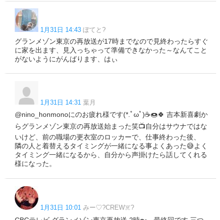
1月31日 14:43
ぽてと?
グランメゾン東京の再放送が17時までなので見終わったらすぐ
に家を出ます、見入っちゃって準備できなかった～なんてこと
がないようにがんばります、はぃ
1月31日 14:31
葉月
@nino_honmonoにのお疲れ様です(*.ﾟωﾟ)☕️🍩🍀 吉本新喜劇か
らグランメゾン東京の再放送始まった笑📺自分はサウナではな
いけど、前の職場の更衣室のロッカーで、仕事終わった後、
隣の人と着替えるタイミングが一緒になる事よくあった😅よく
タイミング一緒になるから、自分から声掛けたら話してくれる
様になった。
1月31日 10:01
みー♡?CREW☠️?