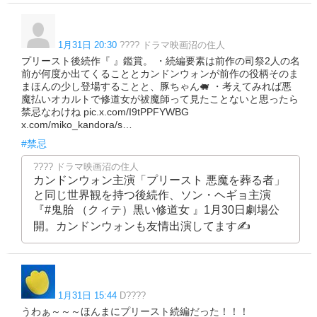
1月31日 20:30
???? ドラマ映画沼の住人
プリースト後続作『 』鑑賞。 ・続編要素は前作の司祭2人の名
前が何度か出てくることとカンドンウォンが前作の役柄そのま
まほんの少し登場することと、豚ちゃん🐖 ・考えてみれば悪
魔払いオカルトで修道女が祓魔師って見たことないと思ったら
禁忌なわけね pic.x.com/I9tPPFYWBG
x.com/miko_kandora/s…
#禁忌
???? ドラマ映画沼の住人
カンドンウォン主演「プリースト 悪魔を葬る者」
と同じ世界観を持つ後続作、ソン・ヘギョ主演
『#鬼胎 （クィテ）黒い修道女 』1月30日劇場公
開。カンドンウォンも友情出演してます✍️
1月31日 15:44
D????
うわぁ～～～ほんまにプリースト続編だった！！！