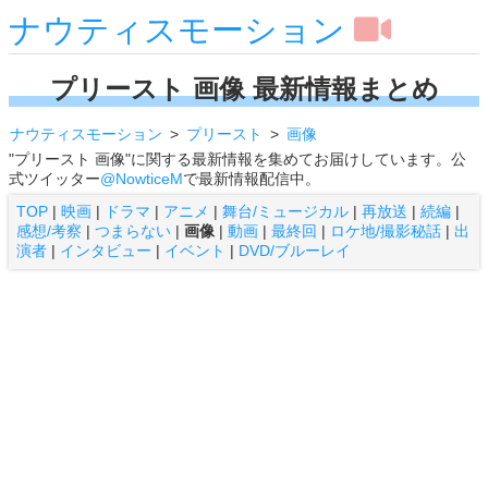
ナウティスモーション
プリースト 画像 最新情報まとめ
ナウティスモーション
プリースト
画像
"プリースト 画像"に関する最新情報を集めてお届けしています。公
式ツイッター
@NowticeM
で最新情報配信中。
TOP
|
映画
|
ドラマ
|
アニメ
|
舞台/ミュージカル
|
再放送
|
続編
|
感想/考察
|
つまらない
|
画像
|
動画
|
最終回
|
ロケ地/撮影秘話
|
出
演者
|
インタビュー
|
イベント
|
DVD/ブルーレイ