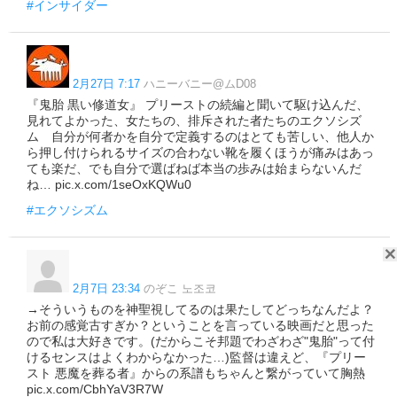
#インサイダー
2月27日 7:17
ハニーバニー@ムD08
『鬼胎 黒い修道女』 プリーストの続編と聞いて駆け込んだ、
見れてよかった、女たちの、排斥された者たちのエクソシズ
ム 自分が何者かを自分で定義するのはとても苦しい、他人か
ら押し付けられるサイズの合わない靴を履くほうが痛みはあっ
ても楽だ、でも自分で選ばねば本当の歩みは始まらないんだ
ね… pic.x.com/1seOxKQWu0
#エクソシズム
2月7日 23:34
のぞこ 노조코
→そういうものを神聖視してるのは果たしてどっちなんだよ？
お前の感覚古すぎか？ということを言っている映画だと思った
ので私は大好きです。(だからこそ邦題でわざわざ"鬼胎"って付
けるセンスはよくわからなかった…)監督は違えど、『プリー
スト 悪魔を葬る者』からの系譜もちゃんと繋がっていて胸熱
pic.x.com/CbhYaV3R7W