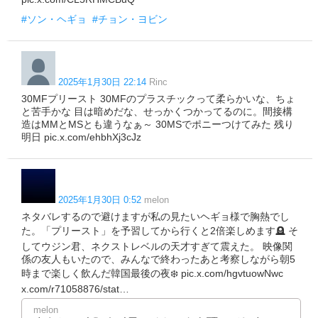
#ソン・ヘギョ
#チョン・ヨビン
2025年1月30日 22:14
Rinc
30MFプリースト 30MFのプラスチックって柔らかいな、ちょ
と苦手かな 目は暗めだな、せっかくつかってるのに。間接構
造はMMとMSとも違うなぁ～ 30MSでポニーつけてみた 残り
明日 pic.x.com/ehbhXj3cJz
2025年1月30日 0:52
melon
ネタバレするので避けますが私の見たいヘギョ様で胸熱でし
た。「プリースト」を予習してから行くと2倍楽しめます🪦 そ
してウジン君、ネクストレベルの天才すぎて震えた。 映像関
係の友人もいたので、みんなで終わったあと考察しながら朝5
時まで楽しく飲んだ韓国最後の夜❄️ pic.x.com/hgvtuowNwc
x.com/r71058876/stat…
melon