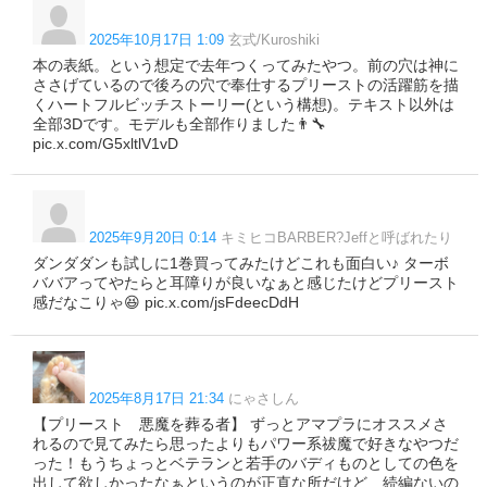
2025年10月17日 1:09
玄式/Kuroshiki
本の表紙。という想定で去年つくってみたやつ。前の穴は神に
ささげているので後ろの穴で奉仕するプリーストの活躍筋を描
くハートフルビッチストーリー(という構想)。テキスト以外は
全部3Dです。モデルも全部作りました👨‍🔧
pic.x.com/G5xltlV1vD
2025年9月20日 0:14
キミヒコBARBER?Jeffと呼ばれたり
ダンダダンも試しに1巻買ってみたけどこれも面白い♪ ターボ
ババアってやたらと耳障りが良いなぁと感じたけどプリースト
感だなこりゃ😆 pic.x.com/jsFdeecDdH
2025年8月17日 21:34
にゃさしん
【プリースト 悪魔を葬る者】 ずっとアマプラにオススメさ
れるので見てみたら思ったよりもパワー系祓魔で好きなやつだ
った！もうちょっとベテランと若手のバディものとしての色を
出して欲しかったなぁというのが正直な所だけど…続編ないの