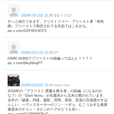
2025年3月13日 15:39
借金ドロ沼?
やっと紹介できます。クリストファー・プリースト著『奇術
師』プリーストで和訳されてる作品ではこれかな。…
pic.x.com/G2F8OrSCF3
2025年2月11日 22:20
N子
DARK NUNSてプリーストの続編ってほんと？？？？
pic.x.com/0kqXtloqPT
2025年2月10日 15:19
itsuko hirai
2016年の『プリースト 悪魔を葬る者』の続編（になるのか
な？）の『Dark Nuns』が先週末から北米公開されています。
去年の『破墓』同様、撮影、照明、美術、音楽の完成度がすば
らしい。ヘヴィスモーカーのソン・ヘギョ、むこうみずな後輩
修道女のチョン・ヨビンのペアがとても良い。…
pic.x.com/CL5RHMCBuQ