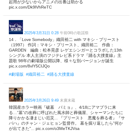
起用が少ないからアニメの出番は助かる
pic.x.com/Dk9lVhReTC
2025年3月31日 0:28
午前0時の歌謡祭
14．「Love Somebody」織田裕二 with マキシ・プリースト
（1997） 作詞：マキシ・プリースト、織田裕二 作曲：
GARDEN 編曲：松本晃彦 レゲエシンガーとコラボした13th
シングル 本人主演のフジテレビ系ドラマ『踊る大捜査線』主
題歌 98年の劇場版公開以降、様々な別バージョンが誕生
pic.x.com/8vlY5CIJQo
#劇場版
#織田裕二
#踊る大捜査線
2025年3月26日 9:49
末廣末蔵
韓国産ホラー映画『破墓 パミョ』、4/18にアマプラに来
る…”墓”の改葬に呼ばれた風水師と葬儀屋、シャーマンたちに
降りかかる凄まじい厄災... 『プリースト 悪魔を葬る者』『サ
バハ』のチャン・ジェヒョン監督作。 墓を掘り返したら"何か
が出てきた"... pic.x.com/o3MeTKJVsa