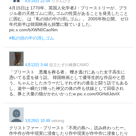
4月14日 22:04
りゃんひさ
4月15日は 1770年、英国人化学者J・プリーストリーが、ブラ
ジル産の天然ゴムに消しゴムの性質があることを発見したこと
に因む。 は『私の頭の中の消しゴム』。 2005年秋公開。 ゼロ
年代前半は韓国映画も頻繁に観ていました。
pic.x.com/bXWN0CaoNm
#私の頭の中の消しゴム
4月12日 3:44
役立たずの雌豚CAMO
「プリースト 悪魔を葬る者」 轢き逃げにあった女子高生に
憑いてる霊を祓う話。 韓国映画として優等生的な作品やと思
う。ちゃんとしたホラーだしそれぞれの過去と闘う話でもある
し、途中一瞬だけ映った神父の体の件も伏線として回収され
る。豚と大量の猫がかわいかったw pic.x.com/0GHdIJdvIX
3月29日 10:49
oekeng
クリストファー・プリースト「不死の島へ」読み終わったー。
作中作が作中現実に浸食したり作中現実が作中作に浸食したり