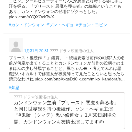
ヨビン。クールビューティーな2人が悪霊と対峙する姿に手に
汗を握る。『プリースト 悪魔を葬る者』の続編ということも
あり、カン・ドンウォンの登場にゾクっとした。
pic.x.com/nYQXOxkTwX
#カン・ドンウォン
#ソン・ヘギョ
#チョン・ヨビン
1月31日 20:31
???? ドラマ映画沼の住人
プリースト後続作『 』鑑賞。 ・続編要素は前作の司祭2人の名
前が何度か出てくることとカンドンウォンが前作の役柄そのま
まほんの少し登場することと、豚ちゃん🐖 ・考えてみれば悪
魔払いオカルトで修道女が祓魔師って見たことないと思ったら
禁忌なわけね pic.x.com/onpXxgsDd0 x.com/miko_kandora/s…
#禁忌
???? ドラマ映画沼の住人
カンドンウォン主演「プリースト 悪魔を葬る者」
と同じ世界観を持つ後続作、ソン・ヘギョ主演
『#鬼胎 （クィテ）黒い修道女 』1月30日劇場公
開。カンドンウォンも友情出演してます✍️