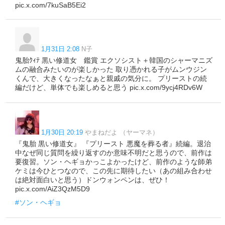
pic.x.com/7kuSaB5Ei2
1月31日 2:08
N子
鬼胎ｸｨﾃ 黒い修道女 鑑賞 エクソシスト＋韓国のシャーマニズ
ムの融合みたいのが楽しかった 取り憑かれる子がムンウジン
くんで、大きくなったなぁと親戚の気分に。 プリーストの続
編だけど、単体でも楽しめると思う pic.x.com/9ycj4RDv6W
1月30日 20:19
やまねだよ （ヤーマネ）
『鬼胎 黒い修道女』 『プリースト 悪魔を葬る者』続編。退治
中なぜ同じ質問を繰り返すのか意味不明だと思うので、前作は
要復習。ソン・ヘギョかっこよかったけど、前作のような師弟
ケミは今ひとつなので、この先に期待したい（あの組み合わせ
は絶対面白いと思う）ドンウォンペンは、ぜひ！
pic.x.com/AiZ3QzM5D9
#ソン・ヘギョ