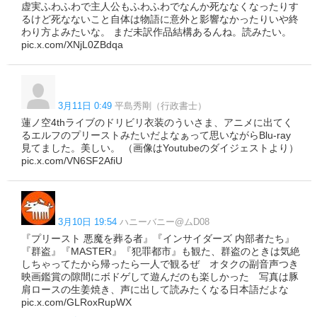
虚実ふわふわで主人公もふわふわでなんか死ななくなったりす
るけど死なないこと自体は物語に意外と影響なかったりいや終
わり方よみたいな。 まだ未訳作品結構あるんね。読みたい。
pic.x.com/XNjL0ZBdqa
3月11日 0:49
平島秀剛（行政書士）
蓮ノ空4thライブのドリビリ衣装のういさま、アニメに出てく
るエルフのプリーストみたいだよなぁって思いながらBlu-ray
見てました。美しい。 （画像はYoutubeのダイジェストより）
pic.x.com/VN6SF2AfiU
3月10日 19:54
ハニーバニー@ムD08
『プリースト 悪魔を葬る者』『インサイダーズ 内部者たち』
『群盗』『MASTER』『犯罪都市』も観た、群盗のときは気絶
しちゃってたから帰ったら一人で観るぜ オタクの副音声つき
映画鑑賞の隙間にボドゲして遊んだのも楽しかった 写真は豚
肩ロースの生姜焼き、声に出して読みたくなる日本語だよな
pic.x.com/GLRoxRupWX