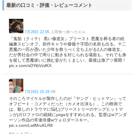
最新の口コミ・評価・レビューコメント
7月28日 22:05
人間食べ食べカエル
『鬼胎（クィテ） 黒い修道女』プリースト 悪魔を葬る者の続
編兼スピンオフ。前作キャラや薔薇十字団の名前も出る。十二
悪魔の一匹が憑いた少年を救うべく立ち上がる2人の修道女。
だが男社会の中で周りに動きを封じられる場面も。それでも身
を挺して悪魔祓いに挑む姿がたくましい。最後は激アツ展開！
pic.x.com/sDYibVzdKX
7月24日 15:19
HK
そのころマイケルが製作したのが『ヤング・ヒットマン』って
オフビート・コメディだった（カメオ出演も）。この映画で
は、殺しのトラウマに悩むjプリーストリーのヤングヒットマ
ンがjガロファロの娼婦にyogaをすすめられる。監督はwアンダ
ーソン作品の常連俳優wウォロダースキー。
pic.x.com/LwfMruKLR8
#ヒットマン