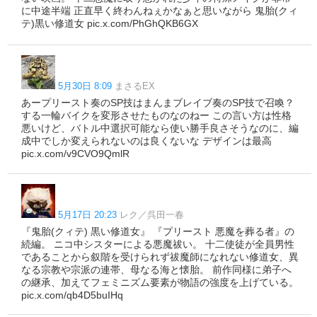
に中途半端 正直早く終わんねぇかなぁと思いながら 鬼胎(クィ
テ)黒い修道女 pic.x.com/PhGhQKB6GX
5月30日 8:09
まさるEX
あープリースト奏のSP技はまんまブレイブ奏のSP技で召喚？
する一輪バイクを変形させたものなのねー この言い方は性格
悪いけど、バトル中選択可能なら使い勝手良さそうなのに、編
成中でしか変えられないのは良くないな デザインは最高
pic.x.com/v9CVO9QmlR
5月17日 20:23
レク／呉田一春
『鬼胎(クィテ) 黒い修道女』 『プリースト 悪魔を葬る者』の
続編。 ニコ中シスターによる悪魔祓い。 十二使徒が全員男性
であることから叙階を受けられず祓魔師になれない修道女、異
なる宗教や宗派の連帯、母なる海と懐胎。 前作同様に弟子へ
の継承、加えてフェミニズム要素が物語の強度を上げている。
pic.x.com/qb4D5buIHq