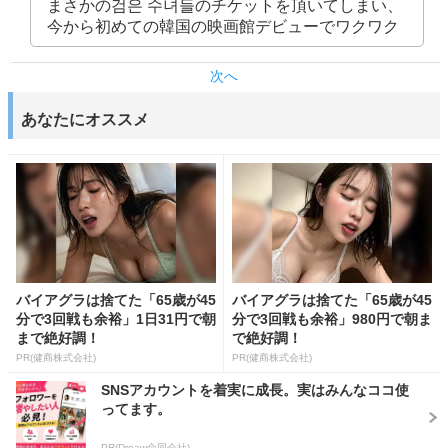
まさかの검은 수녀들のチケットを頂いてしまい、
今から初めての韓国の映画館デビューでワクワク
次へ
あなたにオススメ
バイアグラは捨てた「65歳が45
バイアグラは捨てた「65歳が45
分で3回戦も余裕」1日31円で朝
分で3回戦も余裕」980円で朝ま
まで絶好調！
で絶好調！
PR(健商株式会社)
PR(健商株式会社)
SNSアカウントを着実に成長。実はみんなココ使
ってます。
PR(Dreaw合同会社)