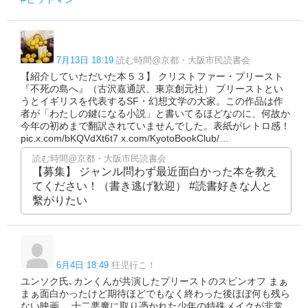
7月13日 18:19
読む時間@京都・大阪市民読書会
【紹介していただいた本５３】 クリストファー・プリースト
『不死の島へ』（古沢嘉通訳、東京創元社） プリーストとい
うとイギリスを代表するSF・幻想文学の大家。この作品は作
者が「わたしの鍵になる小説」と書いてるほどなのに、何故か
今年の初めまで翻訳されていませんでした。表紙がレトロ感！
pic.x.com/bKQVdXt6t7 x.com/KyotoBookClub/…
読む時間@京都・大阪市民読書会
【募集】 ジャンル問わず最近面白かった本を教え
てください！（書き逃げ歓迎） #読書好きな人と
繫がりたい
6月4日 18:49
狂児行こ！
ユンソク氏､カンくんが共演したプリーストのスピンオフ まぁ
まぁ面白かったけど期待ほどでもなく終わった後ほぼ何も残ら
ない映画。 十二悪魔に取り憑かれた少年の特殊メイクが非常