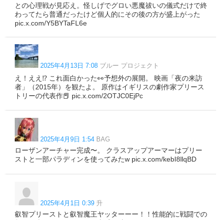
との心理戦が見応え。怪しげでグロい悪魔祓いの儀式だけで終
わってたら普通だったけど個人的にその後の方が盛上がった
pic.x.com/Y5BYTaFL6e
2025年4月13日 7:08
ブルー プロジェクト
え！ええ⁉️ これ面白かった👀予想外の展開。 映画「夜の来訪
者」（2015年）を観たよ。 原作はイギリスの劇作家プリース
トリーの代表作📕 pic.x.com/2OTJC0EjPc
2025年4月9日 1:54
BAG
ローザンアーチャー完成〜。 クラスアップアーマーはプリー
ストと一部パラディンを使ってみたw pic.x.com/kebI8llqBD
2025年4月1日 0:39
升
叡智プリーストと叡智魔王ヤッターーー！！性能的に戦闘での