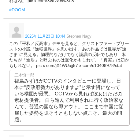
ればね。 pic.x.com/XvaW09w3LS
#DOOM
2025年11月23日 10:44
Stephen Nagy
この「平和／反高市」デモを見ると、クリストファー・プリー
ストの小説『逆転世界』を思い出す。あの作品では世界が“逆
さま”に見える。物理的なだけでなく認識の反転でもあり、私
たちが「進歩」と呼ぶものは退化かもしれず、「真実」は幻か
もしれない。 pic.x.com/jX4WUajj57 x.com/s10408978/stat…
三木慎一郎
福島みずほがCCTVのインタビューに登場し、日
本に“反政府勢力がありますよ”と示す餌になって
いる構図が最悪。 CCTVから見れば彼女はただの
素材提供者。 自ら進んで利用されに行く政治家な
んて、普通の国なら即アウト。 ここまで中国に従
属した姿勢を隠そうともしない点こそ、最大の問
題。