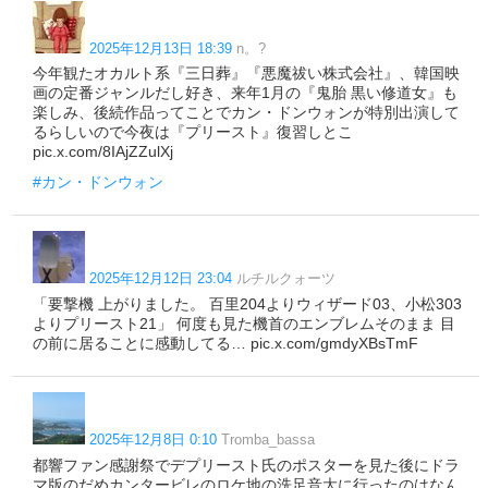
2025年12月13日 18:39
n。?
今年観たオカルト系『三日葬』『悪魔祓い株式会社』、韓国映
画の定番ジャンルだし好き、来年1月の『鬼胎 黒い修道女』も
楽しみ、後続作品ってことでカン・ドンウォンが特別出演して
るらしいので今夜は『プリースト』復習しとこ
pic.x.com/8IAjZZulXj
#カン・ドンウォン
2025年12月12日 23:04
ルチルクォーツ
「要撃機 上がりました。 百里204よりウィザード03、小松303
よりプリースト21」 何度も見た機首のエンブレムそのまま 目
の前に居ることに感動してる… pic.x.com/gmdyXBsTmF
2025年12月8日 0:10
Tromba_bassa
都響ファン感謝祭でデプリースト氏のポスターを見た後にドラ
マ版のだめカンタービレのロケ地の洗足音大に行ったのはなん