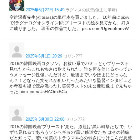
2025年6月27日 15:49
ラグマスの鉄壁娘(主に単騎)
空維深夜先生(@tears)の単行本を買いました。 10年前にpixiv
で[ラグナログオンライン]のプリーストの絵を見てから、好き
に成りました。 珠玉の作品でした。 pic.x.com/UgVeo5nnvW
2025年6月1日 20:29
セリン???
2016の韓国映画コクソン。お祓い系でパミョとかプリースト
見れたからこれも怖さは耐えられた。誰を何を信じるかってい
うメッセージ性強いんだけど、最後までいやほまにどっちな
ん？！となった笑それが狙いだったみたいな監督インタビュと
か考察も後で読み漁ったし笑笑ラストの未公開映像まで見ちゃ
った pic.x.com/UsHAOdxBCu
2025年5月30日 22:08
セリン???
2015の韓国映画'プリースト'見た。原題は'黒い司祭たち'で、い
ずれ見れるであろうソンヘギョの'黒い修道女たち'はその続編
だと知って。若い司祭のトラウマや心の弱さにつけこんだ悪魔