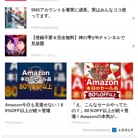
SNSアカウントを着実に成長。実はみんなココ使
ってます。
PR(Dreaw合同会社)
【登録不要＆完全無料】神の雫がRチャンネルで
見放題
PR(Rチャンネル)
Amazon今日も見逃せない！8
「え、こんなセールやってた
0%OFF以上が続々登場
の？」80％OFF以上が続々登
場！Amazonの本気が...
PR(Amazon)
PR(Amazon)
Recommended by