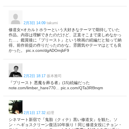
2月3日 14:09
takumi
修道女×オカルトホラーという大好きなテーマで期待していた
作品。内容は理解できたのだけど、正直そこまで楽しめなかっ
た…。鑑賞後に『プリースト』という映画の続編だと知って納
得。前作前提の作りだったのかな。雰囲気やテーマはとても良
かった。 pic.x.com/dgADOmjbF9
2月2日 18:17
坂本雅司
『プリースト 悪魔を葬る者』(15)続編だった
note.com/limber_hare770… pic.x.com/QTa3Rl9nqm
2月1日 17:32
絵理
シネマート新宿で『鬼胎（クィテ）黒い修道女』を観た。ソ
ン・ヘギョスクリーン復活10年振り！同じ修道女役にチョン・