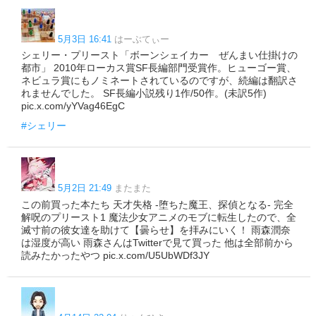
5月3日 16:41
はーぶてぃー
シェリー・プリースト「ボーンシェイカー ぜんまい仕掛けの
都市」 2010年ローカス賞SF長編部門受賞作。ヒューゴー賞、
ネビュラ賞にもノミネートされているのですが、続編は翻訳さ
れませんでした。 SF長編小説残り1作/50作。(未訳5作)
pic.x.com/yYVag46EgC
#シェリー
5月2日 21:49
またまた
この前買った本たち 天才失格 -堕ちた魔王、探偵となる- 完全
解呪のプリースト1 魔法少女アニメのモブに転生したので、全
滅寸前の彼女達を助けて【曇らせ】を拝みにいく！ 雨森潤奈
は湿度が高い 雨森さんはTwitterで見て買った 他は全部前から
読みたかったやつ pic.x.com/U5UbWDf3JY