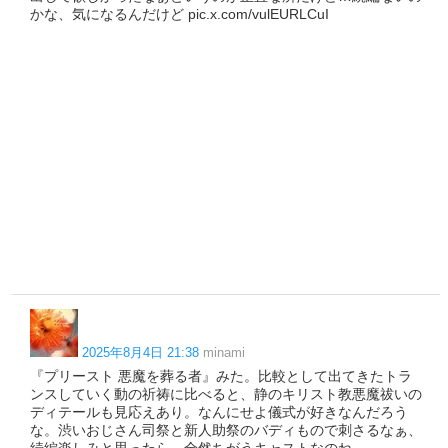
かな、気になるんだけど pic.x.com/vulEURLCuI
2025年8月4日 21:38
minami
『プリースト 悪魔を葬る者』みた。比較として出てきたトラ
ンスしていく動の祈祷に比べると、静のキリスト教悪魔祓いの
ディテールも見応えあり。なんにせよ儀式が好きなんだろう
な。渋いおじさん司祭と新人助祭のバディもので刺さるなぁ、
続編楽しみと思ったら、全然ちがうキャストなのね…