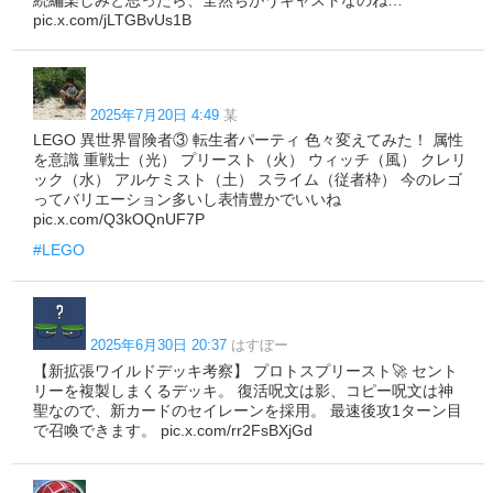
pic.x.com/jLTGBvUs1B
2025年7月20日 4:49
某
LEGO 異世界冒険者③ 転生者パーティ 色々変えてみた！ 属性
を意識 重戦士（光） プリースト（火） ウィッチ（風） クレリ
ック（水） アルケミスト（土） スライム（従者枠） 今のレゴ
ってバリエーション多いし表情豊かでいいね
pic.x.com/Q3kOQnUF7P
#LEGO
2025年6月30日 20:37
はすぼー
【新拡張ワイルドデッキ考察】 プロトスプリースト🚀 セント
リーを複製しまくるデッキ。 復活呪文は影、コピー呪文は神
聖なので、新カードのセイレーンを採用。 最速後攻1ターン目
で召喚できます。 pic.x.com/rr2FsBXjGd