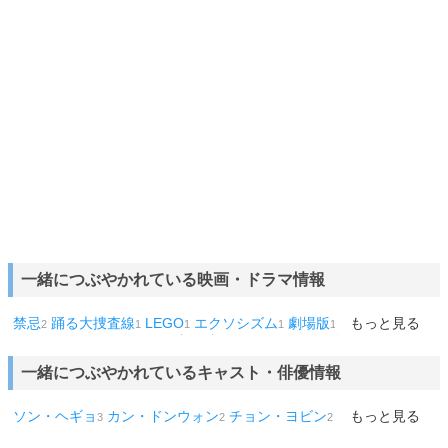
一緒につぶやかれている映画・ドラマ情報
禁忌
踊る大捜査線
LEGO
エクソシズム
劇場版
シェリー
もっと見る
ヒッ
2
1
1
1
1
1
トマン
DOOM
私の頭の中の消しゴム
インサイダー
1
1
1
1
一緒につぶやかれているキャスト・俳優情報
ソン・ヘギョ
カン・ドンウォン
チョン・ヨビン
織田裕二
もっと見る
3
2
2
1