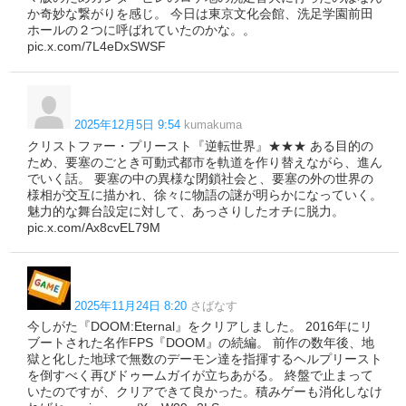
か奇妙な繋がりを感じ。 今日は東京文化会館、洗足学園前田
ホールの２つに呼ばれていたのかな。。
pic.x.com/7L4eDxSWSF
2025年12月5日 9:54
kumakuma
クリストファー・プリースト『逆転世界』★★★ ある目的の
ため、要塞のごとき可動式都市を軌道を作り替えながら、進ん
でいく話。 要塞の中の異様な閉鎖社会と、要塞の外の世界の
様相が交互に描かれ、徐々に物語の謎が明らかになっていく。
魅力的な舞台設定に対して、あっさりしたオチに脱力。
pic.x.com/Ax8cvEL79M
2025年11月24日 8:20
さばなす
今しがた『DOOM:Eternal』をクリアしました。 2016年にリ
ブートされた名作FPS『DOOM』の続編。 前作の数年後、地
獄と化した地球で無数のデーモン達を指揮するヘルプリースト
を倒すべく再びドゥームガイが立ちあがる。 終盤で止まって
いたのですが、クリアできて良かった。積みゲーも消化しなけ