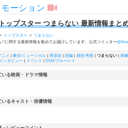
スモーション
トップスター つまらない 最新情報まと
トップスター
つまらない
ない"に関する最新情報を集めてお届けしています。公式ツイッター
@Now
アニメ
|
舞台/ミュージカル
|
再放送
|
続編
|
感想/考察
|
つまらない
|
画
インタビュー
|
イベント
|
DVD/ブルーレイ
ている映画・ドラマ情報
ているキャスト・俳優情報
価・レビューコメント