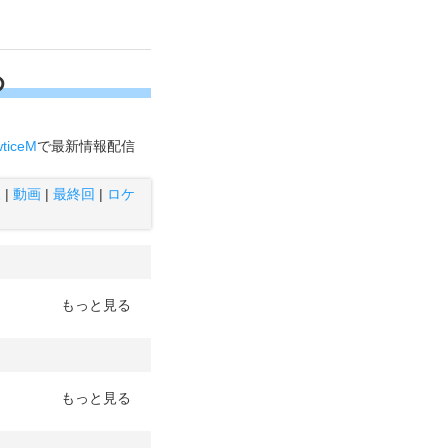
め
ticeM
で最新情報配信
像
|
動画
|
最終回
|
ロケ
もっと見る
もっと見る