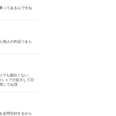
事ってあるんですね
たら他人の作品つまら
かりでも面白くない。
のシェアが拡大して日
してね😘
も全問完封するから