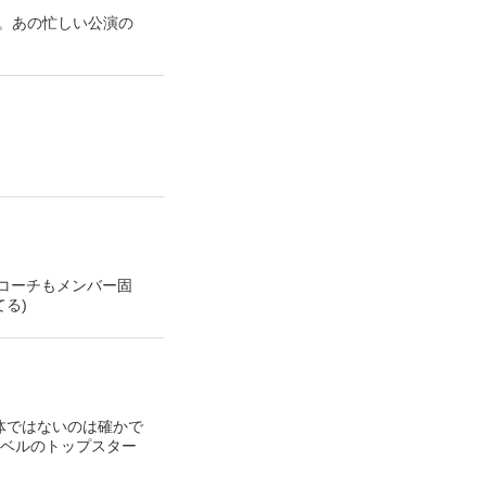
。あの忙しい公演の
トコーチもメンバー固
る)
全体ではないのは確かで
レベルのトップスター