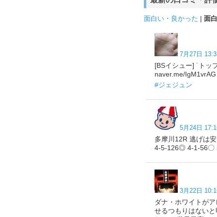
面白い・良かった
|
面
7月27日 13:3
[BSイシュー] ˙ト
naver.me/IgM1vrAG
#ジェジュン
5月24日 17:1
多摩川12R 逃げは
4-5-126◎ 4-1-56〇
3月22日 10:1
ダナ・ホワイトがア
せるつもりはないと