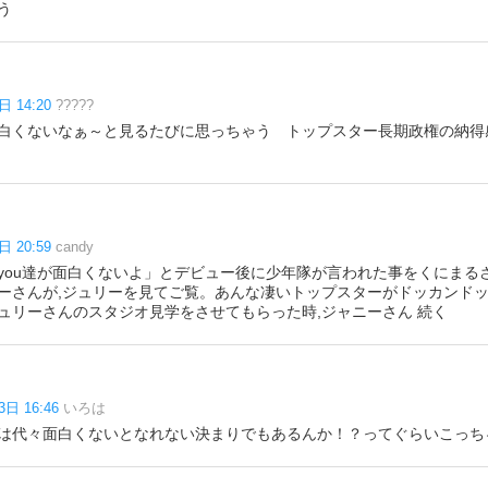
う
日 14:20
?????
白くないなぁ～と見るたびに思っちゃう トップスター長期政権の納得
日 20:59
candy
you達が面白くないよ」とデビュー後に少年隊が言われた事をくにまる
ーさんが,ジュリーを見てご覧。あんな凄いトップスターがドッカンド
ュリーさんのスタジオ見学をさせてもらった時,ジャニーさん 続く
3日 16:46
いろは
は代々面白くないとなれない決まりでもあるんか！？ってぐらいこっち