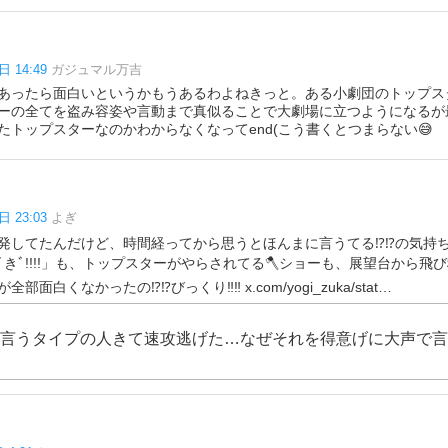
日 14:49
ガジュマル万吉
あったら面白いというかもうあるわよねきっと。ある小劇団のトップス
ーの全てを盗み容姿や言動まで真似ることで大劇場に立つようになるが
たトップスターなのかわからなくなってend(こう書くとつまらない😅
日 23:03
よぎ
してたんだけど、時間経ってから思うとほんまに言うてる⁉️⁉️の気持ちに
きﾞ!!!!」も、トップスターがやらされてる🪓ショーも、展望台から飛
白くなかったの⁉️⁉️びっくり‼️‼️ x.com/yogi_zuka/stat…
言うタイプの人きて速攻逃げた…なぜそれを得意げに大声で言