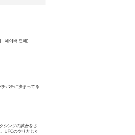
: 네이버 연예)
節バチバチに決まってる
ボクシングの試合をさ
。UFCのやり方じゃ