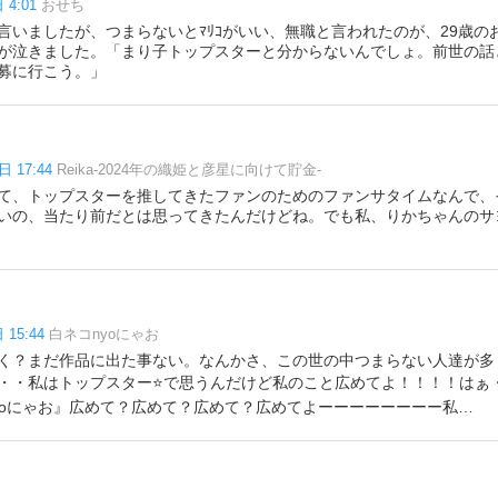
 4:01
おせち
言いましたが、つまらないとﾏﾘｺがいい、無職と言われたのが、29歳の
が泣きました。「まり子トップスターと分からないんでしょ。前世の話
募に行こう。」
日 17:44
Reika-2024年の織姫と彦星に向けて貯金-
て、トップスターを推してきたファンのためのファンサタイムなんで、
いの、当たり前だとは思ってきたんだけどね。でも私、りかちゃんのサ
 15:44
白ネコnyoにゃお
く？まだ作品に出た事ない。なんかさ、この世の中つまらない人達が多
・・私はトップスター⭐️で思うんだけど私のこと広めてよ！！！！はぁ
yoにゃお』広めて？広めて？広めて？広めてよーーーーーーーー私…