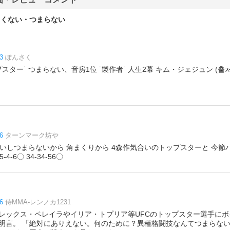
白くない・つまらない
3
ぽんさく
ップスター˙ つまらない、音房1位 ˙製作者˙ 人生2幕 キム・ジェジュン (출처 
6
ターンマーク坊や
安いしつまらないから 角まくりから 4森作気合いのトップスターと 今
 5-4-6〇 34-34-56〇
6
侍MMA-レンノカ1231
レックス・ペレイラやイリア・トプリア等UFCのトップスター選手に
明言。 「絶対にありえない。何のために？異種格闘技なんてつまらない