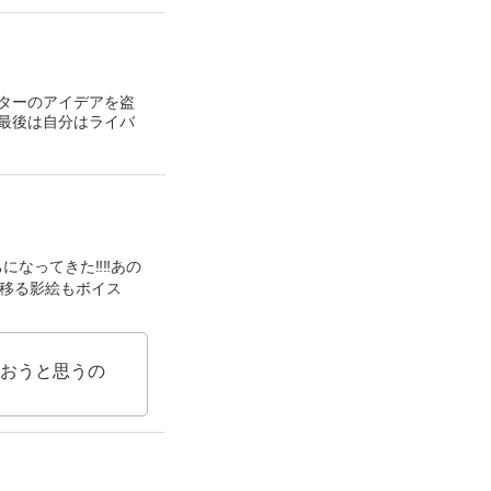
ターのアイデアを盗
最後は自分はライバ
なってきた‼️‼️あの
び移る影絵もボイス
おうと思うの