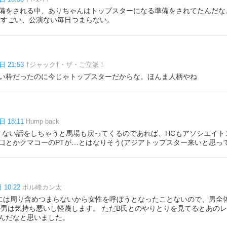
備をされる中、ありちゃんはトップスターになる準備をされてたんだな
スすごい、公演ない毎日つまらない。
日 21:53
†ジャック†・ザ・ご立派！
い枠だったのに今じゃトップスターだからな。ほんま人柄やね
日 18:11
Hump back
ki面白くない話をしちゃうと馬場も戻ってくるのであれば、HCもアソシエイ
口とかクマコーのPTが…とはなりそう(アジアトップスター来いと思って
 10:22
ボル峰カン太
ji個人的には周り含めつまらないから女性を呼ぼうとなったことないので、男
の男は気持ち悪いし軽蔑します。 ただB氏とのやりとりを見てるとあの
んだなと思いました。