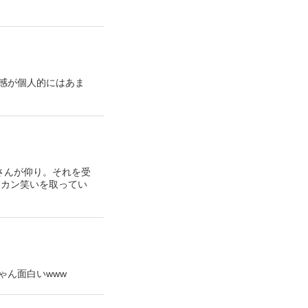
感が個人的にはあま
さんが仰り。それを受
ッカン笑いを取ってい
ゃん面白いwww