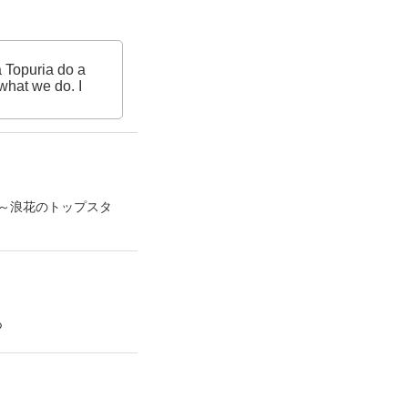
a Topuria do a
what we do. I
～浪花のトップスタ
つ