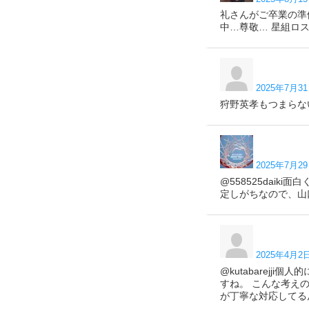
礼さんがご卒業の準
中…尊敬… 星組ロ
2025年7月31
狩野英孝もつまらな
2025年7月29
@558525dai
定しがちなので、山
2025年4月2日
@kutabarej
すね。 こんな考え
が丁寧な対応してる