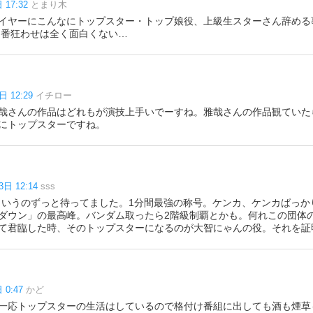
 17:32
とまり木
イヤーにこんなにトップスター・トップ娘役、上級生スターさん辞める
いう番狂わせは全く面白くない…
日 12:29
イチロー
18a雅哉さんの作品はどれもが演技上手いでーすね。雅哉さんの作品観てい
にトップスターですね。
3日 12:14
sss
zawaこういうのずっと待ってました。1分間最強の称号。ケンカ、ケンカばっ
ダウン」の最高峰。バンダム取ったら2階級制覇とかも。何れこの団体
て君臨した時、そのトップスターになるのが大智にゃんの役。それを証明
 0:47
かど
一応トップスターの生活はしているので格付け番組に出しても酒も煙草