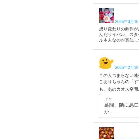
2025年3月10
成り変わりの劇作が
んだライバル。スタ
ル本人なのか真似し
2025年2月19
この人つまらない連発
こありちゃんの「すﾞ
も、あのカオス空間が全部面
よぎ
幕間、隣に悪口
か…