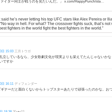
イター同士が戦うのを見たいんだ。」 x.com/HappyPunch/sta…
said he’s never letting his top UFC stars like Alex Pereira or Ili
No way in hell. For what? The crossover fights suck, that’s not 
st fighters in the world fight the best fighters in the world.”
0日 15:03
三月トウガ
乱立しているなら、少女歌劇文化が現実よりも栄えてたんじゃないかな
いですか
0日 16:11
ディフェンダー
chichiビギナーだと面白くないからトップスターあたりで頑張ったのかな。お
日 18:38
?ʕ•ᴥ•ʔ?