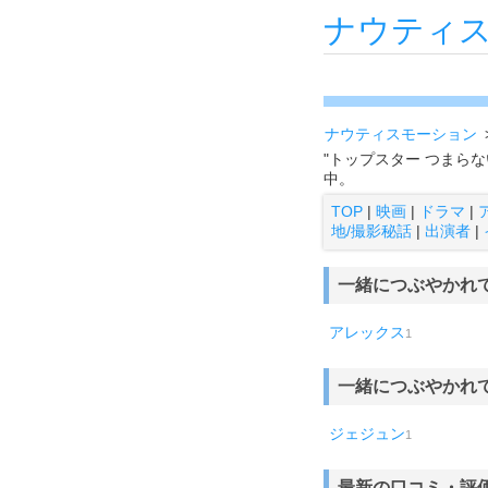
ナウティ
ナウティスモーション
"トップスター つまら
中。
TOP
|
映画
|
ドラマ
|
地/撮影秘話
|
出演者
|
一緒につぶやかれ
アレックス
1
一緒につぶやかれ
ジェジュン
1
最新の口コミ・評