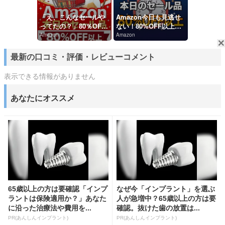
「え、こんなセールや
Amazon今日も見逃せ
ってたの？」80％OFF
ない！80%OFF以上が
以上が続々登場！Ama
続々登場
Amazon
Amazon
zonの本気が...
最新の口コミ・評価・レビューコメント
表示できる情報がありません
あなたにオススメ
65歳以上の方は要確認「インプ
なぜ今「インプラント」を選ぶ
ラントは保険適用か？」あなた
人が急増中？65歳以上の方は要
に沿った治療法や費用を...
確認。抜けた歯の放置は...
PR(あんしんインプラント)
PR(あんしんインプラント)