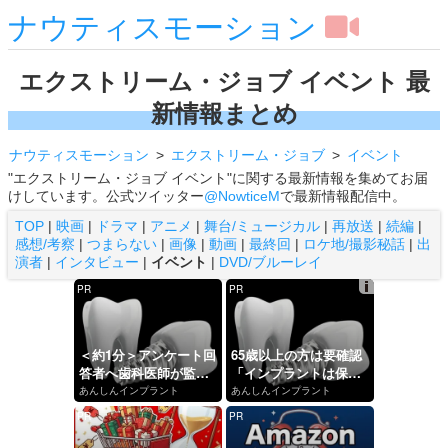
ナウティスモーション
エクストリーム・ジョブ イベント 最
新情報まとめ
ナウティスモーション
エクストリーム・ジョブ
イベント
"エクストリーム・ジョブ イベント"に関する最新情報を集めてお届
けしています。公式ツイッター
@NowticeM
で最新情報配信中。
TOP
|
映画
|
ドラマ
|
アニメ
|
舞台/ミュージカル
|
再放送
|
続編
|
感想/考察
|
つまらない
|
画像
|
動画
|
最終回
|
ロケ地/撮影秘話
|
出
演者
|
インタビュー
|
イベント
|
DVD/ブルーレイ
PR
PR
Ads
by
logly
＜約1分＞アンケート回
65歳以上の方は要確認
答者へ歯科医師が監修
「インプラントは保険
したガイドブックをプ
適用か？」あなたに沿
あんしんインプラント
あんしんインプラント
レゼント。65歳以...
った治療法や費用を...
PR
PR