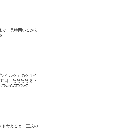
難で、長時間いるから
6
ダンケルク』のクライ
ド井口。ただただ凄い
wrWATX2w7
きも考えると、正規の