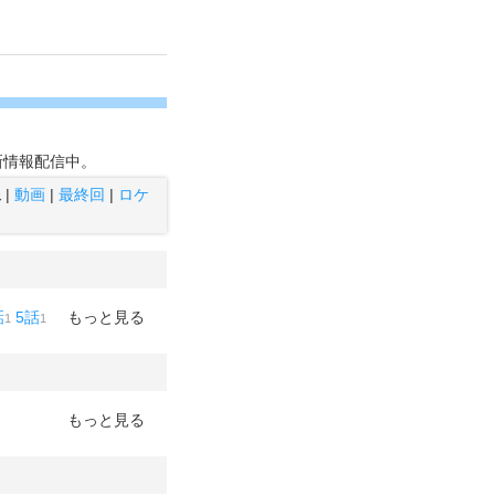
新情報配信中。
像
|
動画
|
最終回
|
ロケ
話
5話
6話
もっと見る
ブラッド
1
1
1
1
もっと見る