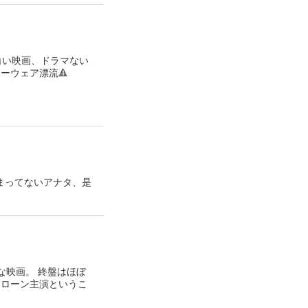
白い映画、ドラマない
ーウェア漂流🔺
が決まってないアナタ、是
な映画。 終盤はほぼ
タローン主演というこ