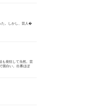
った。しかし、芸人�
組も発狂して当然。芸
ので面白い。出番ほぼ