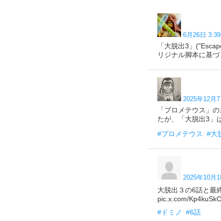
6月26日 3:39
「大脱出3」("Escap
リジナル脚本に基づくホラー
2025年12月7
「プロメテウス」の
たが、「大脱出3」は下
#プロメテウス
#大
2025年10月1
大脱出３の6話と最
pic.x.com/Kp4kuSk
#ドミノ
#6話