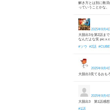
解き方とは別に救済
っていうことかな。 あ
2025年9月4日
大脱出3を第2話ま
なんだよな笑 pic.x.co
#ソウ
#2話
#CUBE
2025年9月4日
大脱出3見てるおもろ さ
2025年9月4日
大脱出3 第1話感想 
#1話