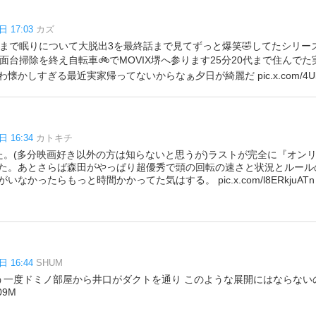
日 17:03
カズ
いまで眠りについて大脱出3を最終話まで見てずっと爆笑🤣してたシリー
面台掃除を終え自転車🚲でMOVIX堺へ参ります25分20代まで住んで
懐かしすぎる最近実家帰ってないからなぁ夕日が綺麗だ pic.x.com/4UluR
日 16:34
カトキチ
た。(多分映画好き以外の方は知らないと思うが)ラストが完全に『オン
た。あとさらば森田がやっぱり超優秀で頭の回転の速さと状況とルール
なかったらもっと時間かかってた気はする。 pic.x.com/l8ERkjuATn
日 16:44
SHUM
う一度ドミノ部屋から井口がダクトを通り このような展開にはならない
809M