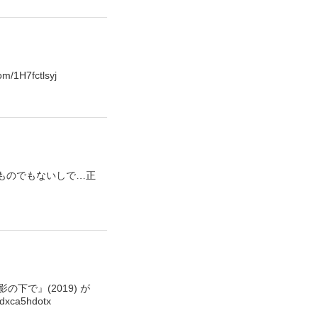
7fctlsyj
出ものでもないしで…正
の下で』(2019) が
a5hdotx