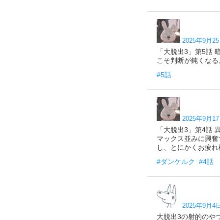
2025年9月25
「大脱出3」第5話
こそ判断が鈍くなる。 
#5話
2025年9月17
「大脱出3」第4話
マックス並みに興奮
し、とにかくお疲れ様で
#ダンケルク
#4話
2025年9月4日
大脱出3の射的のや