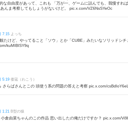
的な自由度があって、これも 「万が一、ゲームに詰んでも、我慢すれ
んま考察してもしょうがないけど。 pic.x.com/VZ6NsSYeOc
 7:15
よっち
で観たけど、やってること「ソウ」とか「CUBE」みたいなソリッドシ
m/kuMIBISY9q
 5:19
倭寇（わこう）
らばさんとこの 頭使う系の問題の答えと考察 pic.x.com/csBdIoY6e
 1:21
B型の猿
小倉由菜ちゃんのこの作品 思い出したの俺だけですか？ pic.x.com/Vi9D