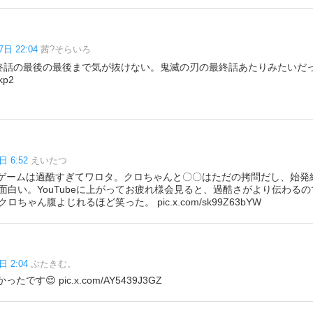
7日 22:04
茜?そらいろ
終話の最後の最後まで気が抜けない。鬼滅の刃の最終話あたりみたいだ
kp2
日 6:52
えいたつ
のゲームは過酷すぎてワロタ。クロちゃんと〇〇はただの拷問だし、始発
面白い。YouTubeに上がってお疲れ様会見ると、過酷さがより伝わる
ちゃん腹よじれるほど笑った。 pic.x.com/sk99Z63bYW
日 2:04
ぶたきむ。
たです😌 pic.x.com/AY5439J3GZ