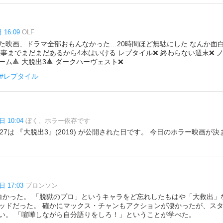
 16:09
OLF
た映画、ドラマ全部おもんなかった…20時間ほど無駄にした なんか面
事までまだまだあるから4本はいける レプタイル❌ 終わらない週末❌ ノ
ゲーム🔺 大脱出3🔺 ダークハーヴェスト❌
#レプタイル
日 10:04
ぼく、ホラー依存です
/27は 『大脱出3』(2019) が公開された日です。 今日のホラー映画
日 17:03
ブロンソン
白かった。 「脱獄のプロ」というキャラをど忘れしたもはや「大救出」
ッドだった。 確かにマックス・チャンもアクションが凄かったが、ス
い。 「喧嘩しながら自分語りをしろ！」ということが学べた。