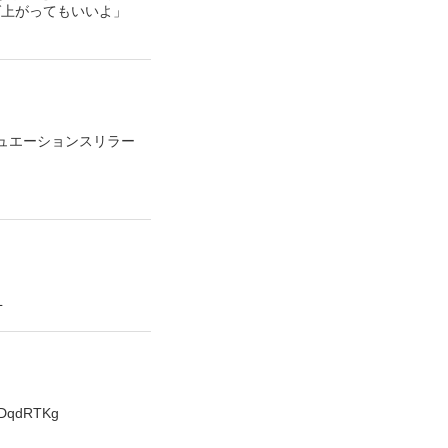
ば上がってもいいよ」
チュエーションスリラー
L
qdRTKg