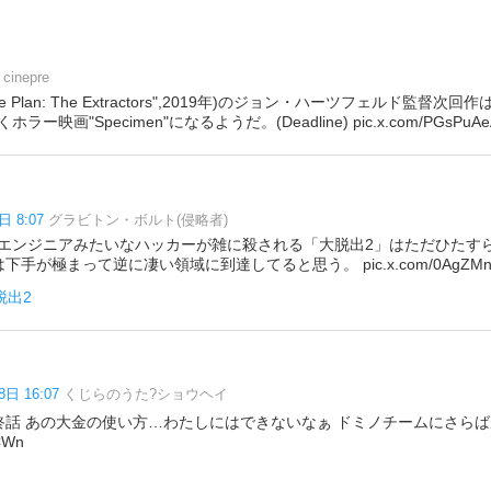
cinepre
e Plan: The Extractors",2019年)のジョン・ハーツフェルド監督次回作は、
映画"Specimen"になるようだ。(Deadline) pic.x.com/PGsPuAe
日 8:07
グラビトン・ボルト(侵略者)
エンジニアみたいなハッカーが雑に殺される「大脱出2」はただひたす
手が極まって逆に凄い領域に到達してると思う。 pic.x.com/0AgZMn
脱出2
8日 16:07
くじらのうた?ショウヘイ
終話 あの大金の使い方…わたしにはできないなぁ ドミノチームにさらば
CWn