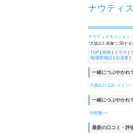
ナウティ
ナウティスモーション
"大脱出3 画像"に関
TOP
|
映画
|
ドラマ
|
地/撮影秘話
|
出演者
|
一緒につぶやかれ
大脱出2
1話
ドミノ
4
2
2
ソウ
裏切り者
CUBE
1
1
一緒につぶやかれ
河村隆一
1
最新の口コミ・評