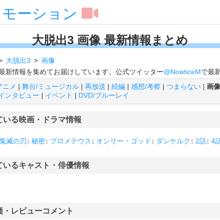
スモーション
大脱出3 画像 最新情報まとめ
大脱出3
画像
する最新情報を集めてお届けしています。公式ツイッター
@NowticeM
で最
アニメ
|
舞台/ミュージカル
|
再放送
|
続編
|
感想/考察
|
つまらない
|
画
インタビュー
|
イベント
|
DVD/ブルーレイ
ている映画・ドラマ情報
鬼滅の刃
秘密
プロメテウス
オンリー・ゴッド
ダンケルク
2話
4
1
1
1
1
1
1
ベッキー
トリリオンゲーム
レプタイル
1
1
1
1
ているキャスト・俳優情報
価・レビューコメント