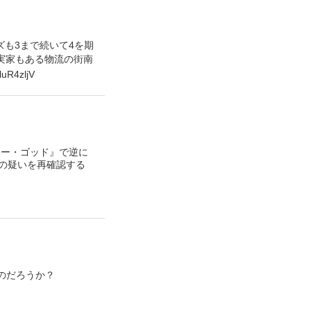
ズも3まで続いて4を期
た実家もある物流の街南
4zljV
リー・ゴッド』で逆に
の疑いを再確認する
のだろうか？