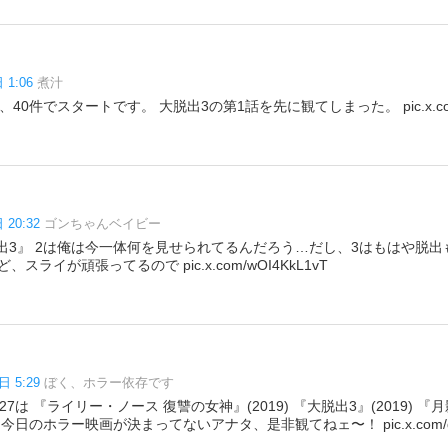
 1:06
煮汁
0件でスタートです。 大脱出3の第1話を先に観てしまった。 pic.x.com/1H
 20:32
ゴンちゃんベイビー
脱出3』 2は俺は今一体何を見せられてるんだろう…だし、3はもはや脱
ライが頑張ってるので pic.x.com/wOI4KkL1vT
日 5:29
ぼく、ホラー依存です
7は 『ライリー・ノース 復讐の女神』(2019) 『大脱出3』(2019) 『月影
日のホラー映画が決まってないアナタ、是非観てねェ〜！ pic.x.com/dxc