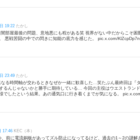
日 19:22
たかし
 暗闇部屋最後の問題、意地悪にも程がある笑 視界がない中だからこそ困
悪戦苦闘の中での閃きに知能の底力を感じた。 pic.x.com/KlZcpDp7n
日 23:49
たかし
 異なる時間軸が交わるときなぜか一緒に歓喜した…笑たぶん最終回は『
するんじゃないかと勝手に期待している… 今回の主役はウエストラン
したという結果。あの通気口に行き着くまでが気になる。 pic.x.com/R
 17:46
KEC（本）
つ、前に電流銅板があってズル防止になってるけど、過去の1～2の謎解