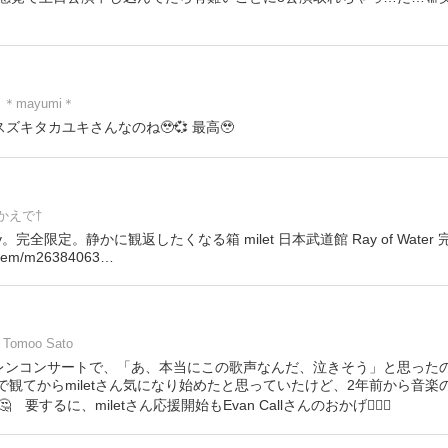
＊mayumi＊
スズキタカユキさんなのね🥹💞 最高🥹
かえで†
ray。完全限定。静かに観返したくなる箱 milet 日本武道館 Ray of Water 
/item/m26384063…
Tomoo Sato
レンコンサートで、「あ、本当にこの歌声なんだ、泣きそう」と思った
erを劇場で観てからmiletさん気になり始めたと思っていたけど、2年前から
要するに、miletさん応援開始もEvan Callさんのおかげ👍🏼🤣