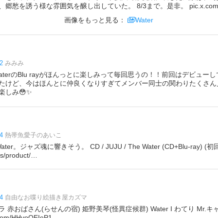
愁を誘う様な雰囲気を醸し出していた。 8/3まで。是非。 pic.x.com/I7
画像をもっと見る：
Water
2
みみみ
らWaterのBlu rayがほんっとに楽しみって毎回思うの！！前回はデビュー
たけど、今はほんとに仲良くなりすぎてメンバー同士の関わりたくさん見た
楽しみ😳✨
4
熱帯魚愛子のあいこ
ter。ジャズ魂に響きそう。 CD / JUJU / The Water (CD+Blu-ray) (
ps/product/…
4
自由なお喋り絵描き屋カズマ
赤おばさん(らせんの宿) 姫野美琴(怪異症候群) Water I わてり Mr.キ
om/HHvoOEIeP1