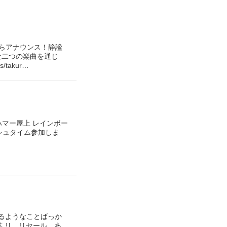
からアナウンス！静謐
照的な二つの楽曲を通じ
takur…
新橋グランハマー屋上 レインボー
プラッシュタイム参加しま
れるようなことばっか
笑 リ…リセール…あ