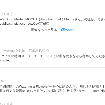
うりゅう
 Water's Song Model: MOCHA(@mochax0524 ) Mochaさんとの撮影
est-publica… pic.x.com/g1CpyXTg8X
画像をもっと見る：
Water
「Morning Delight」 TOKAI RADIO
クイズの時間 ✬ ✭ ✮ ✯ ✩ ⇩この曲を聴きながら考察してください❣
Purple』
尚
細野晴臣のWatering a Flowerが一番心に馴染んだ。 無駄を削ぎ
何より贅沢🌿 えらべるPayで大切に聴く1枚を選びたい。 x.com/HMV_J
HMV）公式