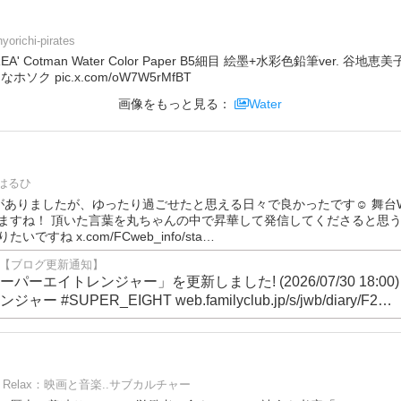
nyorichi-pirates
OREA' Cotman Water Color Paper B5細目 絵墨+水彩色鉛筆ver. 
ク pic.x.com/oW7W5rMfBT
画像をもっと見る：
Water
はるひ
ありましたが、ゆったり過ごせたと思える日々で良かったです☺️ 舞台W
ますね！ 頂いた言葉を丸ちゃんの中で昇華して発信してくださると思
ですね x.com/FCweb_info/sta…
 web【ブログ更新通知】
ーエイトレンジャー」を更新しました! (2026/07/30 18:00)
 #SUPER_EIGHT web.familyclub.jp/s/jwb/diary/F2…
Relax：映画と音楽..サブカルチャー