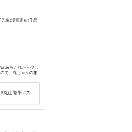
谷地恵美子先生(漫画家)の作品
aterもこれから少し
うので、丸ちゃんの想
 #丸山隆平 #ス