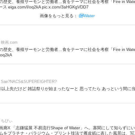
歴史、養殖サーモンと労働者…食をテーマに社会を考察「Fire in Wat
iga.com/l/oq2kA pic.x.com/3aHGKgVDD7
画像をもっと見る：
Water
映画.com
歴史、養殖サーモンと労働者…食をテーマに社会を考察「Fire in Wat
oq2kA
Sae?NACS&SUPEREIGHTER?
2ヶ月以上先だけど 雑誌祭りが始まったなーと 思ってたら あっという間に
ちびぃ
廊X 「志鎌猛展 不易流行Shape of Water」へ。寡聞にして知らず
ムをプラチナ・パラジウム・プリント技法で雁皮紙に表した風景は、写