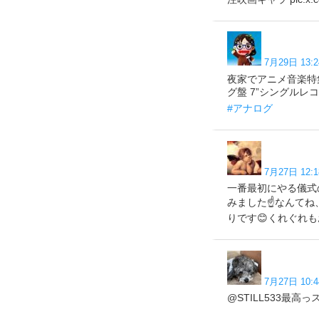
7月29日 13:2
夜家でアニメ音楽特集見
グ盤 7”シングルレコード 
#アナログ
7月27日 12:1
一番最初にやる儀式
みました☝️なんて
りです😊くれぐれ
7月27日 10:4
@STILL533最高っス