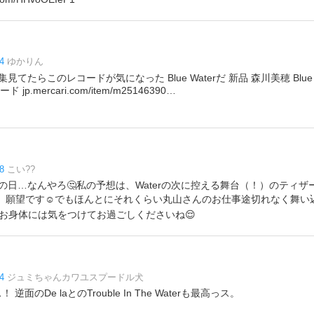
4
ゆかりん
てたらこのレコードが気になった Blue Waterだ 新品 森川美穂 Blue 
jp.mercari.com/item/m25146390…
8
こい??
の日…なんやろ🤔私の予想は、Waterの次に控える舞台（！）のティ
ね、願望です☺️でもほんとにそれくらい丸山さんのお仕事途切れなく舞い
もお身体には気をつけてお過ごしくださいね😌
4
ジュミちゃんカワユスプードル犬
！ 逆面のDe laとのTrouble In The Waterも最高っス。