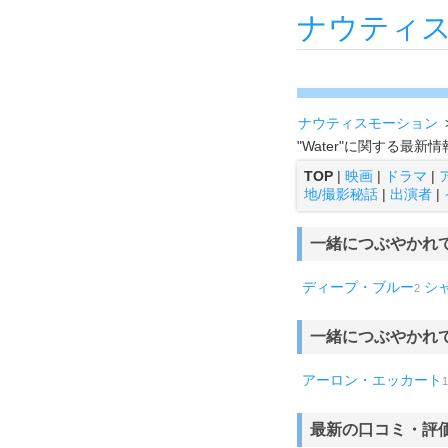
ナウティ
ナウティスモーション
"Water"に関する最
TOP
|
映画
|
ドラマ
|
地/撮影秘話
|
出演者
|
一緒につぶやかれ
ディープ・ブルー
シ
2
一緒につぶやかれ
アーロン・エッカート
1
最新の口コミ・評