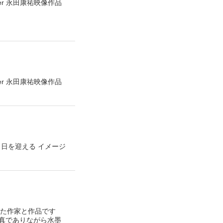
er 永田康祐映像作品
er 永田康祐映像作品
当日を迎える イメージ
にいた作家と作品です
真でありながら水墨