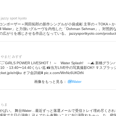
jazzy sport kyoto
コンポーザー＝岡田拓郎の新作シングルが小袋成彬 主宰の＜TOKA＞
ll Water」と力強いグルーヴを内包した「Dohman Sehman」。対
を感じさせる作品となっている。 jazzysportkyoto.com/products/
やまだ みすず
̋⸍̑⸜̑⸝͂ GiRLS POWER LiVESHOT！ ～ Water Splash! ～🌊 
3:10 ・13:40〜14:40くらい迄 📸当方LIVE中の写真撮影OK!! 👙ス
ket.jp/e/nljku オフ会詳細⬇️ pic.x.com/WnNc6UKDtN
画像をもっと見る：
Water
らま
やばい。 舞台Water…最近ずっと落選メールで受信トレイ埋め尽くさ
感覚で土日公演申し込んでたら有難いことに8公演取れちゃっ…た…🫣