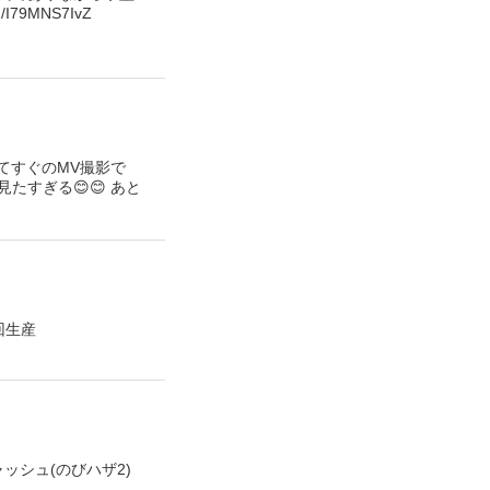
9MNS7IvZ
してすぐのMV撮影で
すぎる😊😊 あと
初回生産
ャッシュ(のびハザ2)