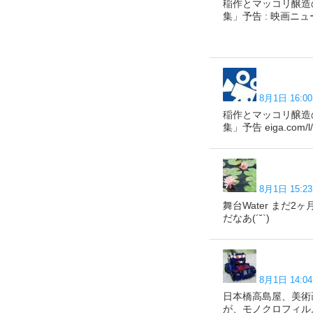
稲作とマッコリ醸造の
集」予告 : 映画ニュース e
8月1日 16:00
稲作とマッコリ醸造の
集」予告 eiga.com/l/
8月1日 15:23
舞台Water まだ
だなあ(´˘`)
8月1日 14:04
日本橋高島屋、美術画
が、モノクロフィル