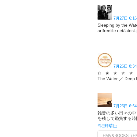
7月27日 6:16
Sleeping by the
artfreelife.net/lat
7月26日 8:34
✩ ✬ ✭ ✮ ✯ 
The Water ／ Deep 
7月26日 6:54
雑音の多い日々の中で
を残して鑑賞する時間は
#細野晴臣
HMV&BOOKS（