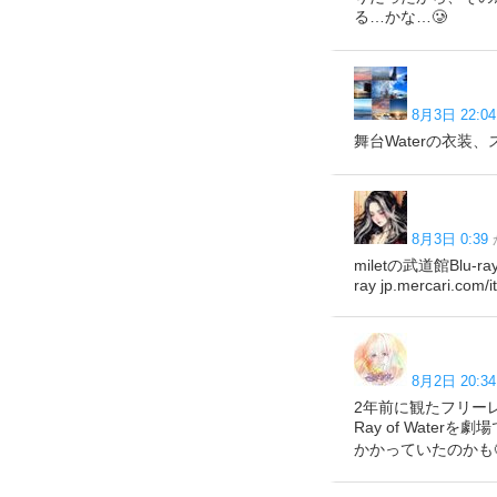
る…かな…🥲
8月3日 22:04
舞台Waterの衣装、
8月3日 0:39
miletの武道館Blu-
ray jp.mercari.com
8月2日 20:34
2年前に観たフリー
Ray of Wat
かかっていたのかも🤔 