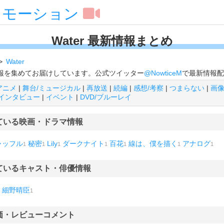
スモーション
Water 最新情報まとめ
Water
新情報を集めてお届けしています。公式ツイッター
@NowticeM
で最新情報配
アニメ
|
舞台/ミュージカル
|
再放送
|
続編
|
感想/考察
|
つまらない
|
画
インタビュー
|
イベント
|
DVD/ブルーレイ
ている映画・ドラマ情報
ャッフル
秘密
Lily
ダークナイト
百花
線は、僕を描く
アナログ
1
1
1
1
1
1
1
ているキャスト・俳優情報
細野晴臣
1
価・レビューコメント