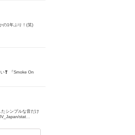
、まさかの1年ぶり！(笑)
 『Smoke On
落としたシンプルな音だけ
apan/stat…