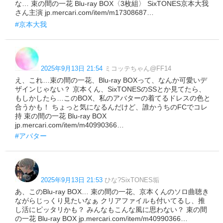
な… 束の間の一花 Blu-ray BOX〈3枚組〉 SixTONES京本大我
さん主演 jp.mercari.com/item/m17308687…
#京本大我
2025年9月13日 21:54
ミコッテちゃん@FF14
え、これ…束の間の一花、Blu-ray BOXって、なんか可愛いデ
ザインじゃない？ 京本くん、SixTONESのSSとか見てたら、
もしかしたら…このBOX、私のアバターの着てるドレスの色と
合うかも！ ちょっと気になるんだけど、誰かうちのFCでコレ
持 束の間の一花 Blu-ray BOX
jp.mercari.com/item/m40990366…
#アバター
2025年9月13日 21:53
ひな?SixTONES垢
あ、このBlu-ray BOX… 束の間の一花、京本くんのソロ曲聴き
ながらじっくり見たいなぁ クリアファイルも付いてるし、推
し活にピッタリかも？ みんなもこんな風に思わない？ 束の間
の一花 Blu-ray BOX jp.mercari.com/item/m40990366…