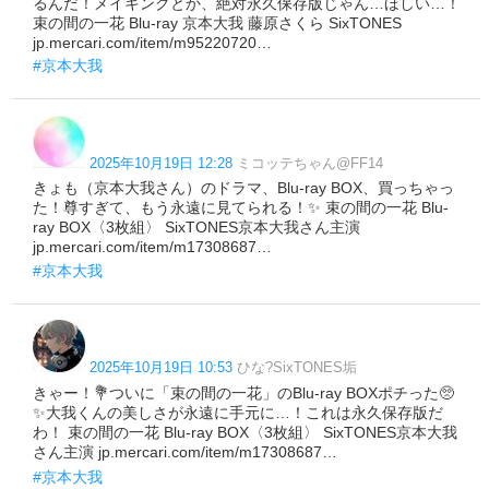
るんだ！メイキングとか、絶対永久保存版じゃん…ほしい…！
束の間の一花 Blu-ray 京本大我 藤原さくら SixTONES
jp.mercari.com/item/m95220720…
#京本大我
2025年10月19日 12:28
ミコッテちゃん@FF14
きょも（京本大我さん）のドラマ、Blu-ray BOX、買っちゃっ
た！尊すぎて、もう永遠に見てられる！✨ 束の間の一花 Blu-
ray BOX〈3枚組〉 SixTONES京本大我さん主演
jp.mercari.com/item/m17308687…
#京本大我
2025年10月19日 10:53
ひな?SixTONES垢
きゃー！💐ついに「束の間の一花」のBlu-ray BOXポチった🥺
✨大我くんの美しさが永遠に手元に…！これは永久保存版だ
わ！ 束の間の一花 Blu-ray BOX〈3枚組〉 SixTONES京本大我
さん主演 jp.mercari.com/item/m17308687…
#京本大我