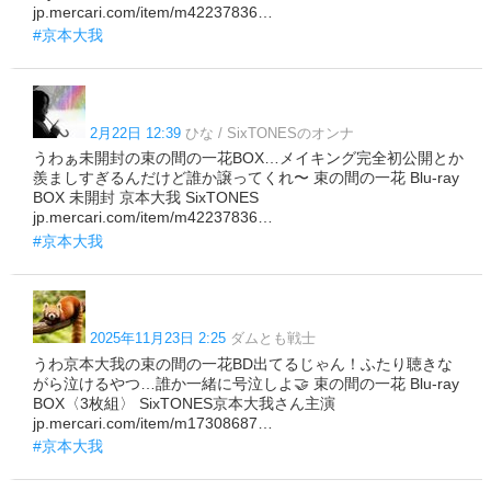
jp.mercari.com/item/m42237836…
#京本大我
2月22日 12:39
ひな / SixTONESのオンナ
うわぁ未開封の束の間の一花BOX…メイキング完全初公開とか
羨ましすぎるんだけど誰か譲ってくれ〜 束の間の一花 Blu-ray
BOX 未開封 京本大我 SixTONES
jp.mercari.com/item/m42237836…
#京本大我
2025年11月23日 2:25
ダムとも戦士
うわ京本大我の束の間の一花BD出てるじゃん！ふたり聴きな
がら泣けるやつ…誰か一緒に号泣しよ🤝 束の間の一花 Blu-ray
BOX〈3枚組〉 SixTONES京本大我さん主演
jp.mercari.com/item/m17308687…
#京本大我