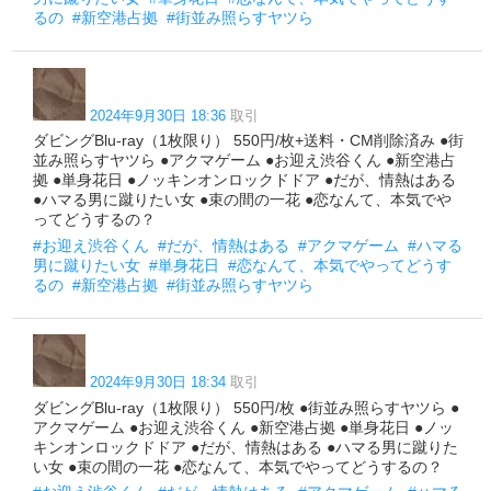
るの
#新空港占拠
#街並み照らすヤツら
2024年9月30日 18:36
取引
ダビングBlu-ray（1枚限り） 550円/枚+送料・CM削除済み ●街
並み照らすヤツら ●アクマゲーム ●お迎え渋谷くん ●新空港占
拠 ●単身花日 ●ノッキンオンロックドドア ●だが、情熱はある
●ハマる男に蹴りたい女 ●束の間の一花 ●恋なんて、本気でや
ってどうするの？
#お迎え渋谷くん
#だが、情熱はある
#アクマゲーム
#ハマる
男に蹴りたい女
#単身花日
#恋なんて、本気でやってどうす
るの
#新空港占拠
#街並み照らすヤツら
2024年9月30日 18:34
取引
ダビングBlu-ray（1枚限り） 550円/枚 ●街並み照らすヤツら ●
アクマゲーム ●お迎え渋谷くん ●新空港占拠 ●単身花日 ●ノッ
キンオンロックドドア ●だが、情熱はある ●ハマる男に蹴りた
い女 ●束の間の一花 ●恋なんて、本気でやってどうするの？