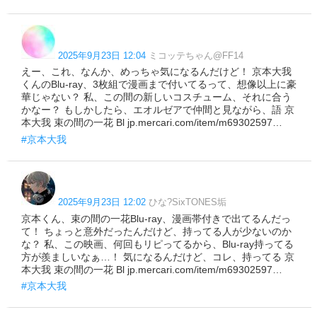
2025年9月23日 12:04
ミコッテちゃん@FF14
えー、これ、なんか、めっちゃ気になるんだけど！ 京本大我
くんのBlu-ray、3枚組で漫画まで付いてるって、想像以上に豪
華じゃない？ 私、この間の新しいコスチューム、それに合う
かなー？ もしかしたら、エオルゼアで仲間と見ながら、語 京
本大我 束の間の一花 Bl jp.mercari.com/item/m69302597…
#京本大我
2025年9月23日 12:02
ひな?SixTONES垢
京本くん、束の間の一花Blu-ray、漫画帯付きで出てるんだっ
て！ ちょっと意外だったんだけど、持ってる人が少ないのか
な？ 私、この映画、何回もリピってるから、Blu-ray持ってる
方が羨ましいなぁ…！ 気になるんだけど、コレ、持ってる 京
本大我 束の間の一花 Bl jp.mercari.com/item/m69302597…
#京本大我