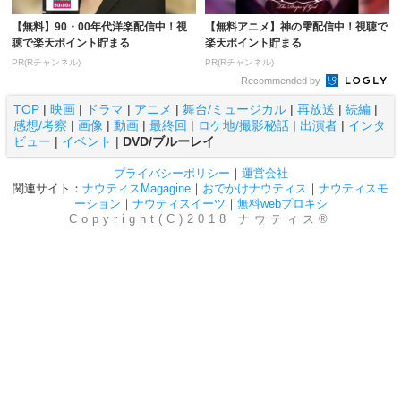
【無料】90・00年代洋楽配信中！視
【無料アニメ】神の雫配信中！視聴で
聴で楽天ポイント貯まる
楽天ポイント貯まる
PR(Rチャンネル)
PR(Rチャンネル)
Recommended by
TOP
|
映画
|
ドラマ
|
アニメ
|
舞台/ミュージカル
|
再放送
|
続編
|
感想/考察
|
画像
|
動画
|
最終回
|
ロケ地/撮影秘話
|
出演者
|
インタ
ビュー
|
イベント
|
DVD/ブルーレイ
プライバシーポリシー
｜
運営会社
関連サイト：
ナウティスMagagine
｜
おでかけナウティス
｜
ナウティスモ
ーション
｜
ナウティスイーツ
｜
無料webプロキシ
Copyright(C)2018 ナウティス®