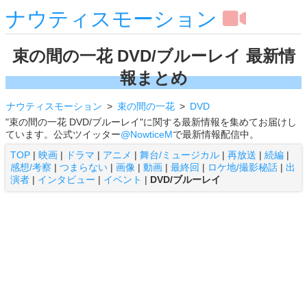
ナウティスモーション
束の間の一花 DVD/ブルーレイ 最新情
報まとめ
ナウティスモーション
束の間の一花
DVD
"束の間の一花 DVD/ブルーレイ"に関する最新情報を集めてお届けし
ています。公式ツイッター
@NowticeM
で最新情報配信中。
TOP
|
映画
|
ドラマ
|
アニメ
|
舞台/ミュージカル
|
再放送
|
続編
|
感想/考察
|
つまらない
|
画像
|
動画
|
最終回
|
ロケ地/撮影秘話
|
出
演者
|
インタビュー
|
イベント
|
DVD/ブルーレイ