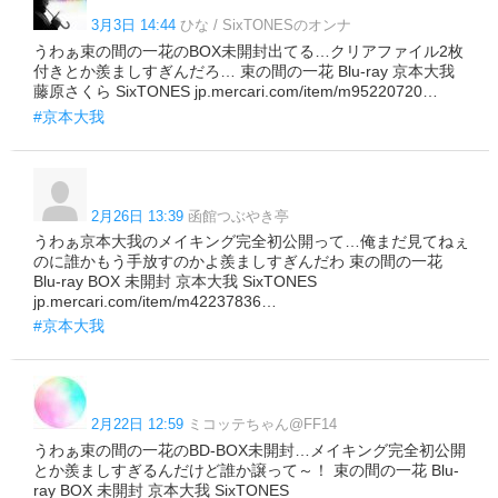
3月3日 14:44
ひな / SixTONESのオンナ
うわぁ束の間の一花のBOX未開封出てる…クリアファイル2枚
付きとか羨ましすぎんだろ… 束の間の一花 Blu-ray 京本大我
藤原さくら SixTONES jp.mercari.com/item/m95220720…
#京本大我
2月26日 13:39
函館つぶやき亭
うわぁ京本大我のメイキング完全初公開って…俺まだ見てねぇ
のに誰かもう手放すのかよ羨ましすぎんだわ 束の間の一花
Blu-ray BOX 未開封 京本大我 SixTONES
jp.mercari.com/item/m42237836…
#京本大我
2月22日 12:59
ミコッテちゃん@FF14
うわぁ束の間の一花のBD-BOX未開封…メイキング完全初公開
とか羨ましすぎるんだけど誰か譲って～！ 束の間の一花 Blu-
ray BOX 未開封 京本大我 SixTONES