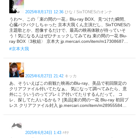
2025年8月17日 12:36
ひな / SixTONESのオンナ
うわ〜、この「束の間の一花」Blu-ray BOX、見つけた瞬間、
心臓バクバクしちゃった 京本大我くん主演だし、SixTONESの
主題歌とか、想像するだけで、最高の映画体験が待っていそ
う！気になる人はぜひチェックしてみてね 束の間の一花 Blu-
ray BOX〈3枚組〉 京本大 jp.mercari.com/item/m17308687…
#京本大我
2025年6月27日 21:42
キッカ
あ、そういえばこの前観た映画のBlu-ray、美品で初回限定の
クリアファイル付いてたなぁ。 気になって調べてみたら、意
外にこういうのってプレミア付いてたりするんだって。 コ
レ、探してた人いるかも？ [美品]束の間の一花 Blu-ray 初回プ
レス クリアファイル封入 jp.mercari.com/item/m28955584…
2025年6月24日 1:43
ﾊﾔﾃ