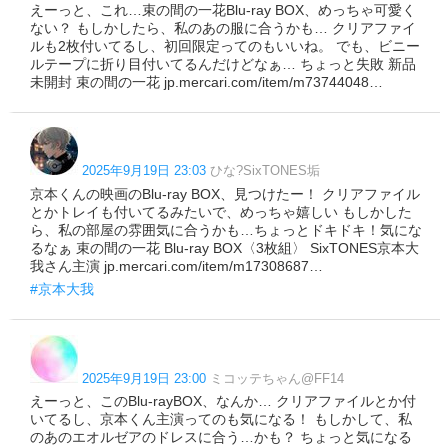
えーっと、これ…束の間の一花Blu-ray BOX、めっちゃ可愛く
ない？ もしかしたら、私のあの服に合うかも… クリアファイ
ルも2枚付いてるし、初回限定ってのもいいね。 でも、ビニー
ルテープに折り目付いてるんだけどなぁ… ちょっと失敗 新品
未開封 束の間の一花 jp.mercari.com/item/m73744048…
2025年9月19日 23:03
ひな?SixTONES垢
京本くんの映画のBlu-ray BOX、見つけたー！ クリアファイル
とかトレイも付いてるみたいで、めっちゃ嬉しい もしかした
ら、私の部屋の雰囲気に合うかも…ちょっとドキドキ！気にな
るなぁ 束の間の一花 Blu-ray BOX〈3枚組〉 SixTONES京本大
我さん主演 jp.mercari.com/item/m17308687…
#京本大我
2025年9月19日 23:00
ミコッテちゃん@FF14
えーっと、このBlu-rayBOX、なんか… クリアファイルとか付
いてるし、京本くん主演ってのも気になる！ もしかして、私
のあのエオルゼアのドレスに合う…かも？ ちょっと気になる