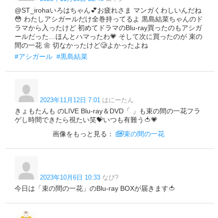
@ST_irohaいろはちゃん💕お疲れさま マンガくわしいんだね
😳 わたしアシガールだけ全巻持ってるよ 黒島結菜ちゃんのド
ラマから入ったけど 初めてドラマのBlu-ray買ったのもアシガ
ールだった…ほんとハマったわ💗 そして次に買ったのが 束の
間の一花 🌼 切なかったけど🥲よかったよね
#アシガール
#黒島結菜
2023年11月12日 7:01
はにーたん
きょもたんも のLIVE Blu-ray＆DVD「 」も束の間の一花フラ
ゲし時間できたら視たい笑💝いつも有難う🍅💗
画像をもっと見る：
束の間の一花
2023年10月6日 10:33
なぴ?
今日は「束の間の一花」のBlu-ray BOXが届きます🍅