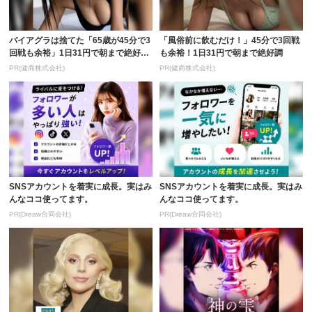
バイアグラは捨てた「65歳が45分で3
「風俗前に飲むだけ！」45分で3回戦
回戦も余裕」1日31円で朝まで絶好
も余裕！1日31円で朝まで絶好調
調！
PR(健商株式会社)
PR(健商株式会社)
SNSアカウントを着実に成長。実はみ
SNSアカウントを着実に成長。実はみ
んなココ使ってます。
んなココ使ってます。
PR(Dreaw合同会社)
PR(Dreaw合同会社)