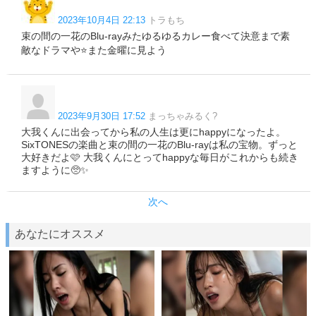
2023年10月4日 22:13
トラもち
束の間の一花のBlu-rayみたゆるゆるカレー食べて決意まで素
敵なドラマや⭐️また金曜に見よう
2023年9月30日 17:52
まっちゃみるく?
大我くんに出会ってから私の人生は更にhappyになったよ。
SixTONESの楽曲と束の間の一花のBlu-rayは私の宝物。ずっと
大好きだよ🩷 大我くんにとってhappyな毎日がこれからも続き
ますように🥺✨
次へ
あなたにオススメ