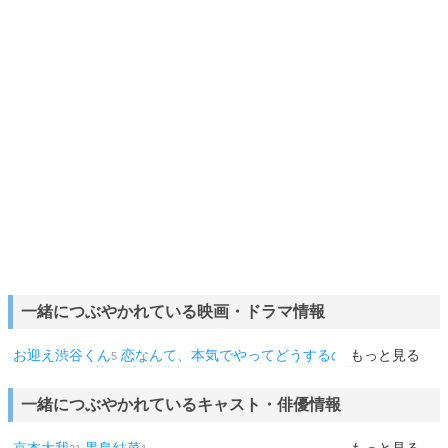
一緒につぶやかれている映画・ドラマ情報
お迎え渋谷くん
恋なんて、本気でやってどうするの
もっと見る
だが、情熱
5
4
はある
単身花日
新空港占拠
アクマゲーム
街並み照らすヤツら
4
4
4
4
言えない秘密
ハマる男に蹴りたい女
アバター
アシガール
ナ
4
3
3
1
1
一緒につぶやかれているキャスト・俳優情報
ンバMG5
1話
Gメン
1
1
1