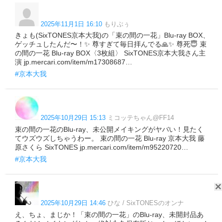
2025年11月1日 16:10
もりぶぅ
きょも(SixTONES京本大我)の「束の間の一花」Blu-ray BOX、
ゲッチュしたんだ〜！✨ 尊すぎて毎日拝んでる🙏✨ 尊死😇 束
の間の一花 Blu-ray BOX〈3枚組〉 SixTONES京本大我さん主
演 jp.mercari.com/item/m17308687…
#京本大我
2025年10月29日 15:13
ミコッテちゃん@FF14
束の間の一花のBlu-ray、未公開メイキングがヤバい！見たく
てウズウズしちゃうわー。 束の間の一花 Blu-ray 京本大我 藤
原さくら SixTONES jp.mercari.com/item/m95220720…
#京本大我
2025年10月29日 14:46
ひな / SixTONESのオンナ
え、ちょ、まじか！「束の間の一花」のBlu-ray、未開封品あ