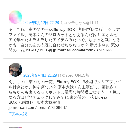
2025年9月12日 22:28
ミコッテちゃん@FF14
あ、これ…束の間の一花Blu-ray BOX、初回プレス版！ クリア
ファイル、萬木くんのソロカットとかあるんだね！ エオルゼ
アで集めたキラキラしたアイテムみたいで、ちょっと気になる
かも…自分のあの衣装に合わせちゃおっか？ 新品未開封 束の
間の一花 Blu-ray BOX初 jp.mercari.com/item/m73744048…
2025年9月4日 21:29
ひな?SixTONES垢
え、この「束の間の一花」Blu-ray BOX、3枚組でクリアファイ
ル付きとか、神すぎない？ 京本大我くん主演だし、藤原さく
らちゃんも出てるってホントに最高な時間過ごせそう…！気に
なる方はぜひチェックしてみてね 束の間の一花 Blu-ray
BOX〈3枚組〉 京本大我主演
jp.mercari.com/item/m17308687…
#京本大我