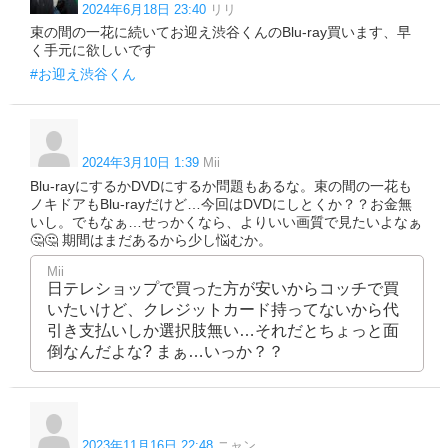
2024年6月18日 23:40
リリ
束の間の一花に続いてお迎え渋谷くんのBlu-ray買います、早
く手元に欲しいです
#お迎え渋谷くん
2024年3月10日 1:39
Mii
Blu-rayにするかDVDにするか問題もあるな。束の間の一花も
ノキドアもBlu-rayだけど…今回はDVDにしとくか？？お金無
いし。でもなぁ…せっかくなら、よりいい画質で見たいよなぁ
🤔🤔 期間はまだあるから少し悩むか。
Mii
日テレショップで買った方が安いからコッチで買
いたいけど、クレジットカード持ってないから代
引き支払いしか選択肢無い…それだとちょっと面
倒なんだよな? まぁ…いっか？？
2023年11月16日 22:48
ニャン