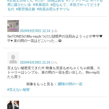
#お迎え渋谷くん
#だが、情熱はある
#アクマゲーム
#ハマる
男に蹴りたい女
#単身花日
#恋なんて、本気でやってどうす
るの
#新空港占拠
#街並み照らすヤツら
2024年8月30日 12:14
まみ
SixTONESのBlu-rayみつけた🙌慣声の法則みようっと🩷💙💚🖤
💛♥ 束の間の一花はどこいった…😭
2024年6月29日 21:24
ひら
言えない秘密見てきた🫶 映像も音楽もめちゃくちゃ綺麗、ス
トーリーはシンプル、束の間の一花を思い出した、Blu-ray出
たら買う
画像をもっと見る：
束の間の一花
#言えない秘密