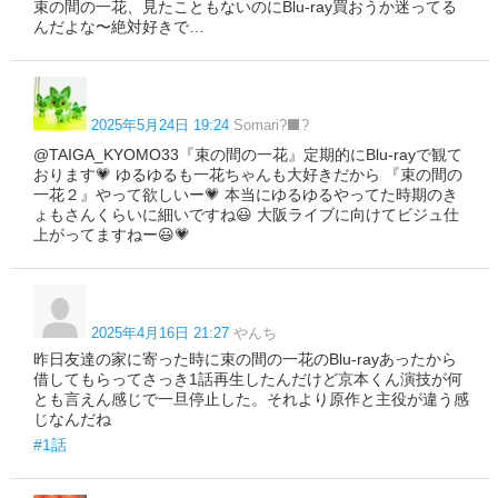
束の間の一花、見たこともないのにBlu-ray買おうか迷ってる
んだよな〜絶対好きで…
2025年5月24日 19:24
Somari?‍⬛?
@TAIGA_KYOMO33『束の間の一花』定期的にBlu-rayで観て
おります💗 ゆるゆるも一花ちゃんも大好きだから 『束の間の
一花２』やって欲しいー💗 本当にゆるゆるやってた時期のき
ょもさんくらいに細いですね😃 大阪ライブに向けてビジュ仕
上がってますねー😃💗
2025年4月16日 21:27
やんち
昨日友達の家に寄った時に束の間の一花のBlu-rayあったから
借してもらってさっき1話再生したんだけど京本くん演技が何
とも言えん感じで一旦停止した。それより原作と主役が違う感
じなんだね
#1話