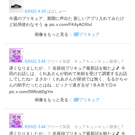
8月6日 4:19
ばばしゅー
今週のプリキュア、展開に声出た 新しいアプリ入れてみたけ
ど結局使わなそう 🛸 pic.x.com/FK4yAOXIxI
画像をもっと見る：
プリキュア
8月6日 3:44
ブリード加賀 キュアキュンキュン最推し?
遅くなりましたが…！ 名探偵プリキュア最新話を観たよ🎵 今
回のお話しは、くれあさんが初めて依頼を受けて調査するお話
しでしたね✨ まさか！くれあさんが探偵では無く、るるかちゃ
んの助手だったとはね…ビックリ過ぎるぜ！B.A.B.Y.😏❇️
pic.x.com/0WfzdtDgYm
画像をもっと見る：
プリキュア
8月6日 3:44
ブリード加賀 キュアキュンキュン最推し?
遅くなりましたが…！ 名探偵プリキュア最新話を観たよ🎵 今