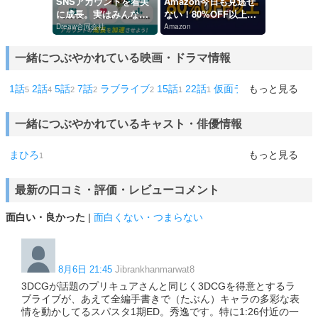
SNSアカウントを着実
Amazon今日も見逃せ
に成長。実はみんなコ
ない！80%OFF以上が
コ使ってます。
続々登場
Dreaw合同会社
Amazon
一緒につぶやかれている映画・ドラマ情報
1話
2話
5話
7話
ラブライブ
15話
22話
仮面ライダー
もっと見る
カイ
5
4
2
2
2
1
1
1
ジ
1
一緒につぶやかれているキャスト・俳優情報
まひろ
もっと見る
1
最新の口コミ・評価・レビューコメント
面白い・良かった
|
面白くない・つまらない
8月6日 21:45
Jibrankhanmarwat8
3DCGが話題のプリキュアさんと同じく3DCGを得意とするラ
ブライブが、あえて全編手書きで（たぶん）キャラの多彩な表
情を動かしてるスパスタ1期ED。秀逸です。特に1:26付近の一