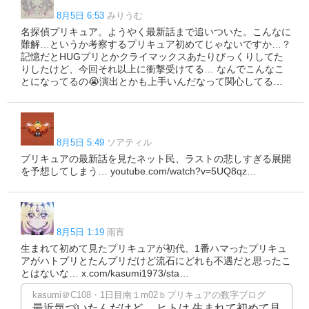
8月5日 6:53
みりうむ
名探偵プリキュア。ようやく最新話まで追いついた。こんなに
難解…というか考察するプリキュア初めてじゃないですか…？
記憶だとHUGプリとかクライマックスあたりびっくりしてた
りしたけど、今回それ以上に衝撃受けてる… なんでこんなこ
とになってるの😭演出とかも上手いんだなって関心してる…
8月5日 5:49
ソアティル
プリキュアの最新話を見たネット民、ラストの悲しすぎる展開
を予想してしまう… youtube.com/watch?v=5UQ8qz…
8月5日 1:19
雨宵
生まれて初めて見たプリキュアが初代、1番ハマったプリキュ
アがハトプリとたんプリだけど流石にどれも不遇だと思ったこ
とはないな… x.com/kasumi1973/sta…
kasumi＠C108・1日目南１m02ｂプリキュアの数字ブログ
最近気づいたんだけど、 ヒトは 生まれて初めて見