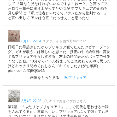
して 「嫌なら見なければいいんですよ！ねー？」と言ってフ
ォロワー相手に盛り上がってたやつが 男プリキュアの企画を
見た瞬間に 「私は信者じゃなくてファンだから批判する！」
と言い出して アレは心底「だっせぇ」と思ったな
8月4日 22:34
スタァライト西木野fromPJ?
日曜日に早起きしたからプリキュア観てたんだけどオープニン
グ、ガキが歌うには難しいと思った。捜査の中で給料日に言及
するプリキュア生々しすぎる、左上の時間表示がポップで可愛
くなったね。49分からバトル始まってこれ終わらんやろ思った
けどキッチリ閉めておじさんドキドキしたよ(がち考察)
pic.x.com/dfZjEQGv1N
画像をもっと見る：
プリキュア
8月4日 22:25
プリキュア好きハゲおじさん
第7話 『ふたりはプリキュア！』ここで初代を思わせる台詞
を入れてくるか。素晴らしい。プリキュアは1人で強くても意
味はないのだ。それにしてもヒメの成長を感じる。