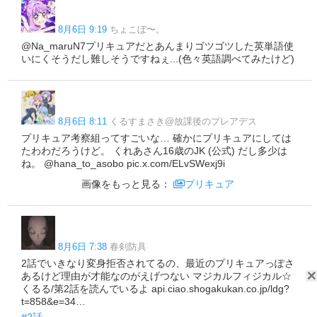
8月6日 9:19
ちょこぼ〜。
@Na_maruN7プリキュアだとあんまりゴツゴツした英単語使
いにくそうだし難しそうですねぇ...(色々英語調べてみたけど)
8月6日 8:11
くるすまさき@放課後のプレアデス
プリキュア考察組ってすごいな… 確かにプリキュアにしては
たわわだろうけど。 くれあさん16歳のJK (公式) だし多少は
ね。 @hana_to_asobo pic.x.com/ELvSWexj9i
画像をもっと見る：
プリキュア
8月6日 7:38
春剣防具
2話でいきなり変身拒否されてるの、最近のプリキュアっぽさ
あるけど理由が才能なのがえげつない マジカルフィジカル☆
くるる/第2話を読んでいるよ api.ciao.shogakukan.co.jp/ldg?
t=858&e=34…
#2話