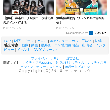
【無料】洋楽ロック配信中！視聴で楽
第8期清麗戦をRチャンネルで無料配
天ポイント貯まる
信！
PR(Rチャンネル)
PR(Rチャンネル)
Recommended by
TOP
|
映画
|
ドラマ
|
アニメ
|
舞台/ミュージカル
|
再放送
|
続編
|
感想/考察
|
画像
|
動画
|
最終回
|
ロケ地/撮影秘話
|
出演者
|
インタ
ビュー
|
イベント
|
DVD/ブルーレイ
プライバシーポリシー
｜
運営会社
関連サイト：
ナウティスMagagine
｜
おでかけナウティス
｜
ナウティスモ
ーション
｜
ナウティスイーツ
｜
無料webプロキシ
Copyright(C)2018 ナウティス®