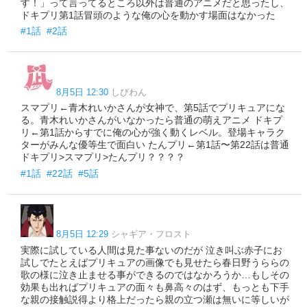
す！」って言ってるところ以外は普通のアニメだと思ったし、
ドキプリ第1話冒頭のような俺の心を動かす場面はなかった
#1話
#2話
8月5日 12:30
しびわん
スマプリ←青木れいかさんが女神で、第5話でプリキュアにな
る。青木れいかさんがいなかったら普通の萌えアニメ ドキプ
リ←第1話からすでに俺の心が強く動くレベル。登場キャラク
ターがみんな優等生で面白い たんプリ←第1話〜第22話は普通
ドキプリ>スマプリ>たんプリ？？？？
#1話
#22話
#5話
8月5日 12:29
シャギア・フロスト
実際に試している人間は見た事ないのだが 泣き叫ぶ赤子にお
試しでたとえばプリキュアの画像でも見せたら春日野うららの
歌の様に泣き止ませる事ができるのではなかろうか…もしその
効果も出ればプリキュアの面々も鼻高々のはず、もっとも下手
な親の接触説得より格上だったら親の立つ瀬は無いに等しいが