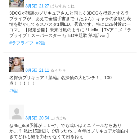
8月5日 21:27
ぱらすあてね
3DCGが話題のプリキュアさんと同じく3DCGを得意とするラ
ブライブが、あえて全編手書きで（たぶん）キャラの多彩な表
情を動かしてるスパスタ1期ED。秀逸です。特に1:26付近の一
コマ。 【限定公開】未来は風のように / Liella!【TVアニメ『ラ
ブライブ！スーパースター!!』ED主題歌 第2話ver.】
#ラブライブ
#2話
8月5日 21:11
るぅたそ
名探偵プリキュア！第5話 名探偵の大ピンチ！、100
点！！！！！
#5話
8月5日 20:54
こげぽち
@4ki_9q9予算が… いや、でも或いはミニドールならあり
か…？ 私は15話辺りで切ったわ… 今年はプリキュアが面白す
ぎてどれも観る力わかなくて困るねぇ…