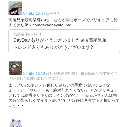
8月5日 16:44
ゆーき?
高尾兄弟最高😭尊いね… なんか同じポーズでプリキュアに見
えてきた💖 x.com/takaohayato_mg…
高尾颯斗&STAFF
DayDay.ありがとうございました☀️ #高尾兄弟
トレンド入りもありがとうございます?
8月5日 16:19
歩兵@無色透明祭Ⅱ 最高順位48位有難うご
ざいました&思い出した頃に浮上
まほプリ2のヤンデレ化したみらいの手癖で描いてるよな
ぁ・・と 「やだ・・もう絶対別れたくない」 とかプリキュア
としては結構ギリギリのライン攻めてたし るるかちゃんは朝
の時間帯らしくマイルド表現だけど冷静に考察すると怖いって
いう・・