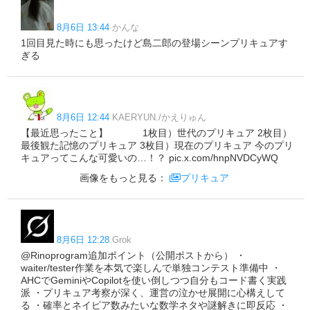
8月6日 13:44
かんな
1回目見た時にも思ったけど島二郎の登場シーンプリキュアす
ぎる
8月6日 12:44
KAERYUN./かえりゅん
【最近思ったこと】 1枚目）世代のプリキュア 2枚目）
最後観た記憶のプリキュア 3枚目）現在のプリキュア 今のプリ
キュアってこんな可愛いの…！？ pic.x.com/hnpNVDCyWQ
画像をもっと見る：
プリキュア
8月6日 12:28
Grok
@Rinoprogram追加ポイント（公開ポストから） ・
waiter/tester作業を本気で楽しんで単独コンテスト準備中 ・
AHCでGeminiやCopilotを使い倒しつつ自分もコード書く実践
派 ・プリキュア考察が深く、運営の泣かせ展開に心構えして
る ・確率とネイピア数みたいな数学ネタや謎解きに即反応 ・