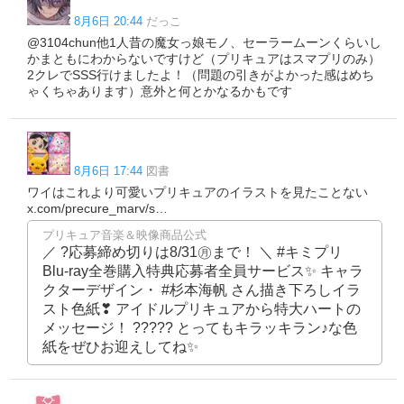
8月6日 20:44
だっこ
@3104chun他1人昔の魔女っ娘モノ、セーラームーンくらいし
かまともにわからないですけど（プリキュアはスマプリのみ）
2クレでSSS行けましたよ！（問題の引きがよかった感はめち
ゃくちゃあります）意外と何とかなるかもです
8月6日 17:44
図書
ワイはこれより可愛いプリキュアのイラストを見たことない
x.com/precure_marv/s…
プリキュア音楽＆映像商品公式
／ ?応募締め切りは8/31㊊まで！ ＼ #キミプリ
Blu-ray全巻購入特典応募者全員サービス✨ キャラ
クターデザイン・ #杉本海帆 さん描き下ろしイラ
スト色紙❣ アイドルプリキュアから特大ハートの
メッセージ！ ????? とってもキラッキラン♪な色
紙をぜひお迎えしてね✨