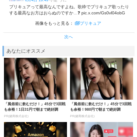
プリキュアって最高なんですよね。歌枠でプリキュア歌ったり
する最高なお方はおらぬのですか…❓ pic.x.com/Gs0vl04obG
画像をもっと見る：
プリキュア
次へ
あなたにオススメ
「風俗前に飲むだけ！」45分で3回戦
「風俗前に飲むだけ！」45分で3回戦
も余裕！1日31円で朝まで絶好調
も余裕！980円で朝まで絶好調
PR(健商株式会社)
PR(健商株式会社)