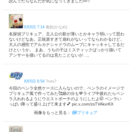
読んでたらなんだか気になってきました👀✨️
8月5日 7:14
奏奴(かなめ)
名探偵プリキュア、主人公の影が薄いとかキャラ弱いって思わ
ないけどなあ。正統派すぎて崩れがないってならわかるけど。
大人の感性でアルカナシャドウのムーブにキャッキャしてるだ
けというか。 まあ、うちの子はミスティックばっかり描いて
アンサーを描いてるのは見たことないが…。
8月5日 6:54
?ruru?
今回のペンラ全然ケースに入らないので、ペンラのイメージで
プリキュア風で作ってみた🥰娘の分も💙ライブ中疲れたらペン
ラ入れれるようにウエストポーチのようにしたよ🤭 ペンラい
っぱい降って盛り上げて来ます💕 pic.x.com/zsTVAkxrKX
画像をもっと見る：
プリキュア