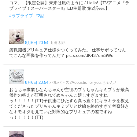
コマ。 【限定公開】未来は風のように / Liella!【TVアニメ『ラ
ブライブ！スーパースター!!』ED主題歌 第2話ver.】
#ラブライブ
#2話
8月6日 20:54
山田太郎
痛戦闘機プリキュア仕様をつくってみた。 仕事サボってなん
でこんな画像を作ってんだ？ pic.x.com/dK437umSWe
8月6日 20:54
バルバトス?Acoustic for you.ちゃん?
おもちゃ事業もなんちゃんが主役のプリちゃんキミプリが最高
傑作の答えが証明されてめちゃんこ嬉しすぎますね
っ！！！！！(TT)子供達にひたすら真っ直ぐにキラキラを教え
てくださったプリちゃんキミプリと伏線を絡めすぎて考察好き
なキモオタを見ていた対照的なプリキュアの差ですね
っ！！！！！(TT)