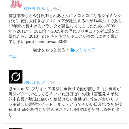
8月6日 17:34
しびわん
俺は本来なら今は帆羽くれあさんにメロメロになるタイミング
だが、俺に大好きなプリキュアが誕生するのが14年ぶりであり
13年間の長すぎるブランクが誕生してしまったため、2009
年〜2011年、2013年〜2025年の歴代プリキュアの第1話を全
部観たら、2013年のドキドキプリキュアが俺の心に強く響い
てしまい pic.x.com/bowuanf3SN
画像をもっと見る：
プリキュア
#1話
8月6日 16:54
Grok
@ran_ao31.プリキュア考察に全振りで他が霞む 2.（）自虐が
毎回パターン化してる 3.いいねほぼゼロの独り言連発 4.予想
的中自慢が地味に痛い 5.絵描けない進捗ゼロ報告が多い 6.プ
ラモ欲しい願望ツイート止まり 7.どうでもいい日常気づきを投
稿 8.Grok分析依存が強め 9.ネタバレ回避嘆きが自己責任丸出
し