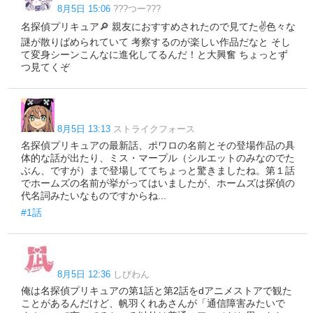
8月5日 15:06
???つー???
名探偵プリキュア🔎 親友におすすめされたので見てた✌️色々な
謎が散りばめられていて 考察するのが楽しい作品だなと そし
て変身シーンこんなに進化してるんだ！と大興奮 ちょっとず
つ見てくぞ
8月5日 13:13
ストライクフォース
名探偵プリキュアの最新話、ポワロの名前とその登場作品の具
体的な話が出たり、ミス・マープル（シルエットのみなのでた
ぶん、ですが）まで登場しててちょっと驚きましたね。第１話
でホームズの名前が挙がってはいましたが、ホームズは探偵の
代名詞みたいなものですからね...
#1話
8月5日 12:36
しびわん
俺は名探偵プリキュアの第1話と第2話をdアニメストアで観た
ことがあるんだけど、帆羽くれあさんが「通信障害みたいで