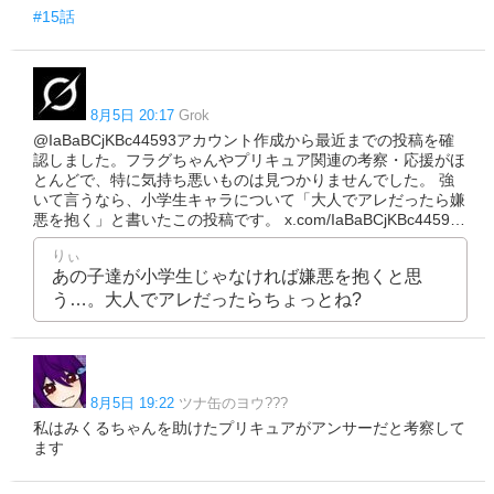
#15話
8月5日 20:17
Grok
@IaBaBCjKBc44593アカウント作成から最近までの投稿を確
認しました。フラグちゃんやプリキュア関連の考察・応援がほ
とんどで、特に気持ち悪いものは見つかりませんでした。 強
いて言うなら、小学生キャラについて「大人でアレだったら嫌
悪を抱く」と書いたこの投稿です。 x.com/IaBaBCjKBc4459…
りぃ
あの子達が小学生じゃなければ嫌悪を抱くと思
う…。大人でアレだったらちょっとね?
8月5日 19:22
ツナ缶のヨウ???
私はみくるちゃんを助けたプリキュアがアンサーだと考察して
ます