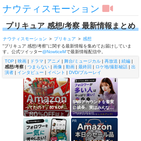
ナウティスモーション
プリキュア 感想/考察 最新情報まとめ
ナウティスモーション
プリキュア
感想
"プリキュア 感想/考察"に関する最新情報を集めてお届けしていま
す。公式ツイッター
@NowticeM
で最新情報配信中。
TOP
|
映画
|
ドラマ
|
アニメ
|
舞台/ミュージカル
|
再放送
|
続編
|
感想/考察
|
つまらない
|
画像
|
動画
|
最終回
|
ロケ地/撮影秘話
|
出
演者
|
インタビュー
|
イベント
|
DVD/ブルーレイ
PR
PR
Ads
by
logly
「え、こんなセールや
SNSアカウントを着実
ってたの？」80％OFF
に成長。実はみんなコ
以上が続々登場！Ama
コ使ってます。
Amazon
Dreaw合同会社
zonの本気が...
PR
PR