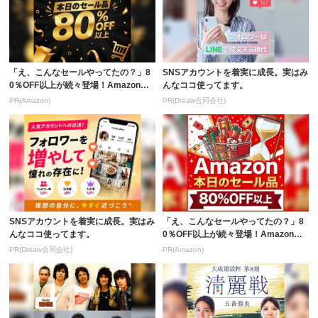
「え、こんなセールやってたの？」8
SNSアカウントを着実に成長。実はみ
0％OFF以上が続々登場！Amazonの
んなココ使ってます。
本気が...
PR(Amazon)
PR(Dreaw合同会社)
SNSアカウントを着実に成長。実はみ
「え、こんなセールやってたの？」8
んなココ使ってます。
0％OFF以上が続々登場！Amazonの
本気が...
PR(Dreaw合同会社)
PR(Amazon)