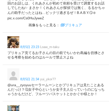
回のお話しは、くれあさんが初めて依頼を受けて調査するお話
しでしたね✨ まさか！くれあさんが探偵では無く、るるかちゃ
んの助手だったとはね…ビックリ過ぎるぜ！B.A.B.Y.😏❇️
pic.x.com/Cs0HuJyweZ
画像をもっと見る：
プリキュア
8月5日 23:23
Loaw_m-taku
プリキュア見てるお子さんの目の前でちいかわ島編を彷彿とさ
せる考察を始めるのはルールで禁止スよね
8月5日 21:34
yui_ykor??
@ura__zyoyuuセーラームーンとかプリキュアは見たことある
んだっけ？🤔女子中心というか女子主人公っていうのになっち
ゃうかもだけど、フルーツバスケットとかかぐや様とか！