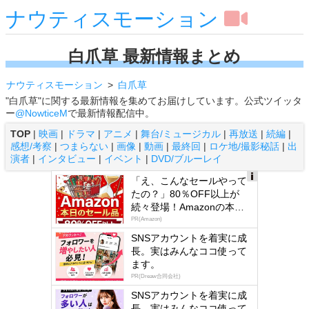
ナウティスモーション
白爪草 最新情報まとめ
ナウティスモーション
白爪草
"白爪草"に関する最新情報を集めてお届けしています。公式ツイッタ
ー
@NowticeM
で最新情報配信中。
TOP
|
映画
|
ドラマ
|
アニメ
|
舞台/ミュージカル
|
再放送
|
続編
|
感想/考察
|
つまらない
|
画像
|
動画
|
最終回
|
ロケ地/撮影秘話
|
出
演者
|
インタビュー
|
イベント
|
DVD/ブルーレイ
「え、こんなセールやって
Ads
たの？」80％OFF以上が
by
続々登場！Amazonの本気
logly
が...
PR(Amazon)
SNSアカウントを着実に成
長。実はみんなココ使って
ます。
PR(Dreaw合同会社)
SNSアカウントを着実に成
長。実はみんなココ使って