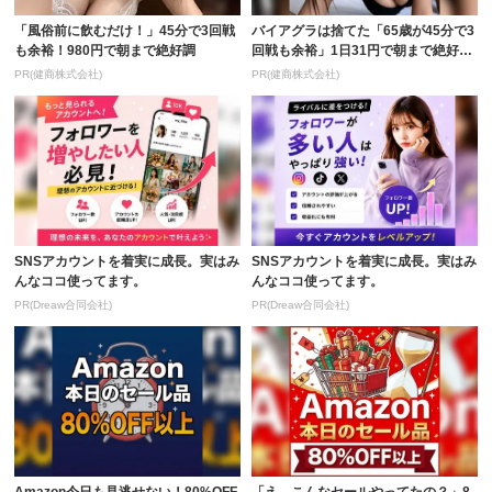
「風俗前に飲むだけ！」45分で3回戦
バイアグラは捨てた「65歳が45分で3
も余裕！980円で朝まで絶好調
回戦も余裕」1日31円で朝まで絶好
調！
PR(健商株式会社)
PR(健商株式会社)
SNSアカウントを着実に成長。実はみ
SNSアカウントを着実に成長。実はみ
んなココ使ってます。
んなココ使ってます。
PR(Dreaw合同会社)
PR(Dreaw合同会社)
Amazon今日も見逃せない！80%OFF
「え、こんなセールやってたの？」8