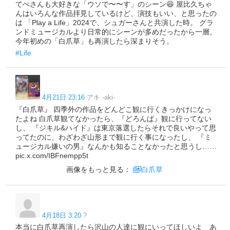
てぺさんも大好きな「ウソで〜〜す」のシーン😆 屋比久ちゃ
んはいろんな作品拝見しているけど、演技もいい、と思ったの
は 「Play a Life」2024で、シュガーさんと共演した時。 グラ
ンドミュージカルより日常的にシーンが多めだったから一層。
今年初めの「白爪草」も再演したら深まりそう。
#Life
4月21日 23:16
アキ -aki-
『白爪草』 四季外の作品をどんどこ観に行くきっかけになっ
たよね 白爪草観てなかったら、『どろんぱ』観に行ってない
し、 『ジキル&ハイド』は東京落選したらそれで良いやって思
ってたのに、わざわざ山形まで観に行く事になったし、 『ミ
ュージカル嫌いの男』なんかも知ることなかったと思うし……
pic.x.com/IBFnempp5t
画像をもっと見る：
白爪草
4月18日 3:20
?
本当に白爪草再演したら沢山の人達に観にいってほしいよ あ