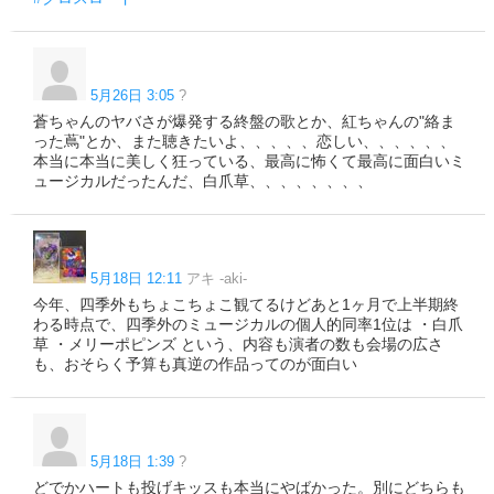
5月26日 3:05
?
蒼ちゃんのヤバさが爆発する終盤の歌とか、紅ちゃんの"絡ま
った蔦"とか、また聴きたいよ、、、、、恋しい、、、、、、
本当に本当に美しく狂っている、最高に怖くて最高に面白いミ
ュージカルだったんだ、白爪草、、、、、、、、
5月18日 12:11
アキ -aki-
今年、四季外もちょこちょこ観てるけどあと1ヶ月で上半期終
わる時点で、四季外のミュージカルの個人的同率1位は ・白爪
草 ・メリーポピンズ という、内容も演者の数も会場の広さ
も、おそらく予算も真逆の作品ってのが面白い
5月18日 1:39
?
どでかハートも投げキッスも本当にやばかった。別にどちらも