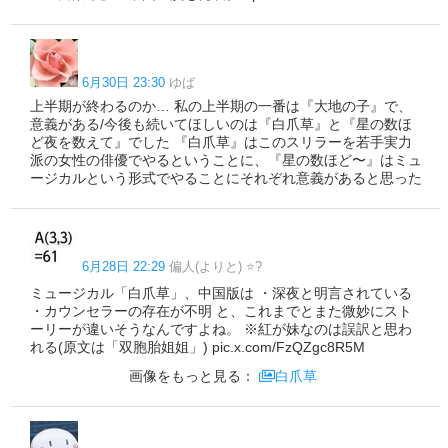
6月30日 23:30
ゆば
上半期が終わるのか… 私の上半期の一番は『大地の子』で、
意義がある/今後も続いてほしいのは『白爪草』と『星の数ほ
ど夜を数えて』でした 『白爪草』はこのスリラーを若手実力
派の女性の俳優でやるということに、『星の数ほど〜』はミュ
ージカルという形式でやることにそれぞれ意義があると思った
6月28日 22:29
偏人(よりと) ⭐️?
ミュージカル「白爪草」、中国版は ・深夜と明言されている
・カウンセラーの存在が不明 と、これまでとまた微妙にスト
ーリーが違いそうなんですよね。 ※紅が妹なのは誤訳と思わ
れる(原文は「双胞胎姐姐」) pic.x.com/FzQZgc8R5M
画像をもっと見る：
白爪草