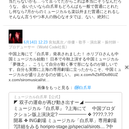
当たらないかも…って言ってたからこれは本当にそうなんだろ
うな。 会いたいなら白爪草もどろんぱも一般で普通にとれた
し何なら7月からのミュージカルも楽以外まだ普通にとれるし
そんなん言うやつ本人の熱心なオタでは、ない。絶対に
6月14日 12:23
良知真次／俳優・歌手・演出家・振付師・
プロデューサー《World Code社長》
中国上海にて「白爪草」発表されました！ ホリプロさんも中
国ミュージカル始動！ 日本で今秋上演する中国ミュージカル
「夢微之」。こうして自分が動く事で形になるのが嬉しいで
す。自分も実際に上海の専用劇場に立ったからこそ、中国ミュ
ージカルが盛り上がるのが嬉しい。 pic.x.com/hZbRDo86UZ
x.com/siromusical/st…
画像をもっと見る：
白爪草
ミュージカル白爪草【公式】
◤ 双子の運命が再び動き出すー◢ ━━━━━━
ミュージカル『白爪草』 ?上海にて 中国プロダ
クション版上演決定? ━━━━━━ ❖ ????.?.??
開幕 ❖ ING劇場 ミュージカル「白爪草」専用劇場
?詳細をみる horipro-stage.jp/special/sirots… ?中