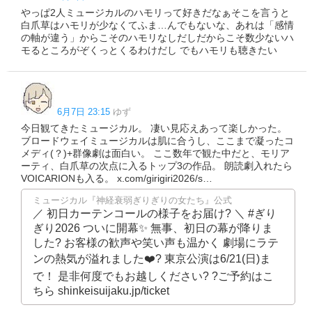
やっぱ2人ミュージカルのハモリって好きだなぁそこを言うと
白爪草はハモリが少なくてふま…んでもないな、あれは「感情
の軸が違う」からこそのハモリなしだしだからこそ数少ないハ
モるところがぞくっとくるわけだし でもハモリも聴きたい
6月7日 23:15
ゆず
今日観てきたミュージカル。 凄い見応えあって楽しかった。
ブロードウェイミュージカルは肌に合うし、ここまで凝ったコ
メディ(？)+群像劇は面白い。 ここ数年で観た中だと、モリア
ーティ、白爪草の次点に入るトップ3の作品。 朗読劇入れたら
VOICARIONも入る。 x.com/girigiri2026/s…
ミュージカル『神経衰弱ぎりぎりの女たち』公式
／ 初日カーテンコールの様子をお届け? ＼ #ぎり
ぎり2026 ついに開幕✨ 無事、初日の幕が降りま
した? お客様の歓声や笑い声も温かく 劇場にラテ
ンの熱気が溢れました❤️‍? 東京公演は6/21(日)ま
で！ 是非何度でもお越しください? ?ご予約はこ
ちら shinkeisuijaku.jp/ticket