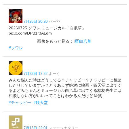
7月25日 20:20
パー??
20260725 ソワレ ミュージカル「白爪草」
pic.x.com/DPB1r3ALdm
画像をもっと見る：
白爪草
#ソワレ
7月23日 12:32
よーく
みんな悩んだ時はどうしてる？チャッピー？チャッピーに相談
したりしていますか？とりあえず絶対に映画・銭天堂に出てく
るよどみちゃんとミュージカル白爪草に出てくる桔梗先生には
相談しない方がいいってことはわかるんだけど😂笑
#チャッピー
#銭天堂
7月13日 22:01
ステージナタリー