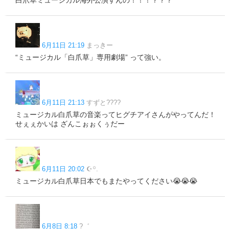
6月11日 21:19
まっきー
“ミュージカル「白爪草」専用劇場” って強い。
6月11日 21:13
すずと????
ミュージカル白爪草の音楽ってヒグチアイさんがやってんだ！
せぇぇかいは ざんこぉぉくぅだー
6月11日 20:02
☪︎꙳.
ミュージカル白爪草日本でもまたやってください😭😭😭
6月8日 8:18
?゛