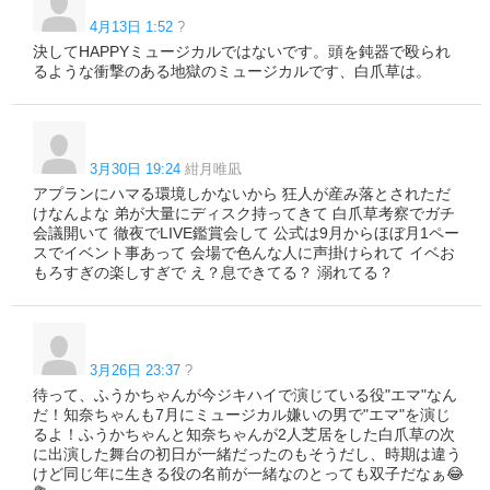
4月13日 1:52
?
決してHAPPYミュージカルではないです。頭を鈍器で殴られ
るような衝撃のある地獄のミュージカルです、白爪草は。
3月30日 19:24
紺月唯凪
アプランにハマる環境しかないから 狂人が産み落とされただ
けなんよな 弟が大量にディスク持ってきて 白爪草考察でガチ
会議開いて 徹夜でLIVE鑑賞会して 公式は9月からほぼ月1ペー
スでイベント事あって 会場で色んな人に声掛けられて イベお
もろすぎの楽しすぎで え？息できてる？ 溺れてる？
3月26日 23:37
?
待って、ふうかちゃんが今ジキハイで演じている役"エマ"なん
だ！知奈ちゃんも7月にミュージカル嫌いの男で"エマ"を演じ
るよ！ふうかちゃんと知奈ちゃんが2人芝居をした白爪草の次
に出演した舞台の初日が一緒だったのもそうだし、時期は違う
けど同じ年に生きる役の名前が一緒なのとっても双子だなぁ😂