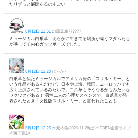
たりずっと展開あるのすごい
6月12日 12:31
幻蔵豆腐??????
ミュージカル白爪草、明らかに生きてる場所が違うマダムたち
が涙してて内心ガッツポーズでした。
6月12日 12:28
にゃか?
白爪草と似たミュージカルでアメリカ発の「スリル・ミー」と
いう作品があるんだけど、日本や上海、韓国、ヨーロッパでも
広く上演されているみたいで。白爪草もそうなるかもみたいな
ワクワクがある！ 男性二人の心理サスペンスで、白爪草が発
表されたとき「女性版スリル・ミー」と言われたことも
6月12日 12:25
水元将義/2026.11.28(土)HIDDEN企画ライブ
@西千葉ZX