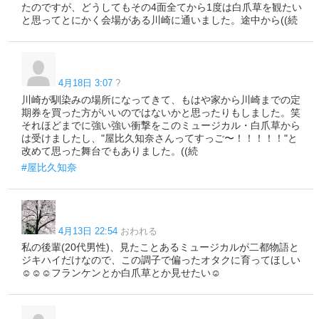
たのですが、どうしてもその4面全てから1度は白爪草を観たい
と思ってとにかく会場がある川崎に通いました。途中から((続
4月18日 3:07
?
川崎が馴染みの場所になってきて、もはや家から川崎までの定
期券を買った方がいいのではないかと思ったりもしました。笑
それほどまでに強い強い衝撃をこのミュージカル・白爪草から
は受けましたし、"屋比久知奈さんってすっご〜！！！！！"と
改めて思った舞台でもありました。((続
#屋比久知奈
4月13日 22:54
おわれる
私の後輩(20代男性)、見たことあるミュージカルが二都物語と
ジキハイだけなので、この調子で偏ったオタクに育ってほしい
☺️☺️☺フランケンとか白爪草とか見せたい☺️