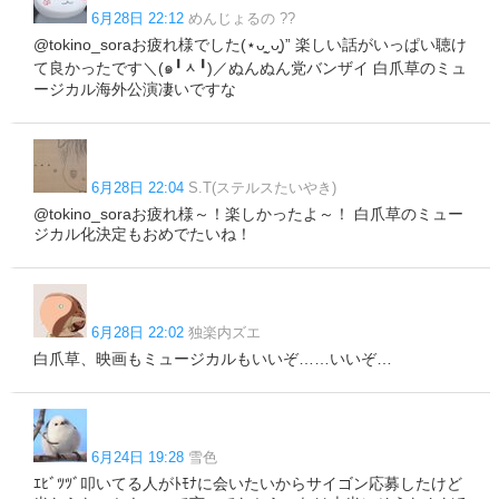
6月28日 22:12
めんじょるの ??
@tokino_soraお疲れ様でした(⋆ᴗ͈ˬᴗ͈)” 楽しい話がいっぱい聴け
て良かったです＼(๑╹ᆺ╹)／ぬんぬん党バンザイ 白爪草のミュ
ージカル海外公演凄いですな
6月28日 22:04
S.T(ステルスたいやき)
@tokino_soraお疲れ様～！楽しかったよ～！ 白爪草のミュー
ジカル化決定もおめでたいね！
6月28日 22:02
独楽内ズエ
白爪草、映画もミュージカルもいいぞ……いいぞ…
6月24日 19:28
雪色
ｴﾋﾞﾂﾂﾞ叩いてる人がﾄﾓﾅに会いたいからサイゴン応募したけど