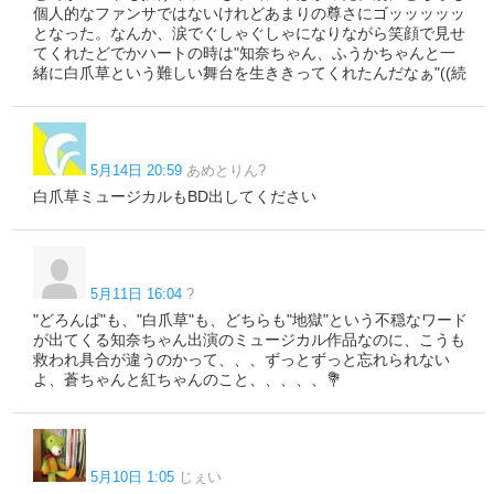
個人的なファンサではないけれどあまりの尊さにゴッッッッッ
となった。なんか、涙でぐしゃぐしゃになりながら笑顔で見せ
てくれたどでかハートの時は"知奈ちゃん、ふうかちゃんと一
緒に白爪草という難しい舞台を生ききってくれたんだなぁ"((続
5月14日 20:59
あめとりん?
白爪草ミュージカルもBD出してください
5月11日 16:04
?
"どろんぱ"も、"白爪草"も、どちらも"地獄"という不穏なワード
が出てくる知奈ちゃん出演のミュージカル作品なのに、こうも
救われ具合が違うのかって、、、ずっとずっと忘れられない
よ、蒼ちゃんと紅ちゃんのこと、、、、、💐
5月10日 1:05
じぇい