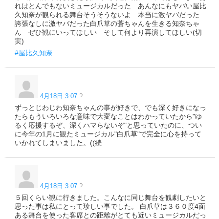
れはとんでもないミュージカルだった あんなにもヤバい屋比
久知奈が観られる舞台そうそうないよ 本当に激ヤバだった
誇張なしに激ヤバだった白爪草の蒼ちゃんを生きる知奈ちゃ
ん ぜひ観にいってほしい そして何より再演してほしい(切
実)
#屋比久知奈
4月18日 3:07
?
ずっとじわじわ知奈ちゃんの事が好きで、でも深く好きになっ
たらもういろいろな意味で大変なことはわかっていたから"ゆ
るく応援するぞ、深くハマらないぞ"と思っていたのに、つい
に今年の1月に観たミュージカル"白爪草"で完全に心を持って
いかれてしまいました。((続
4月18日 3:07
?
５回くらい観に行きました。こんなに同じ舞台を観劇したいと
思った事は私にとって珍しい事でした。 白爪草は３６０度4面
ある舞台を使った客席との距離がとても近いミュージカルだっ