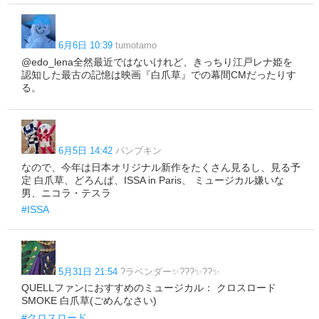
6月6日 10:39
tumotamo
@edo_lena全然最近ではないけれど、きっちり江戸レナ姫を
認知した最古の記憶は映画『白爪草』での幕間CMだったりす
る。
6月5日 14:42
パンプキン
なので、今年は日本オリジナル新作をたくさん見るし、見る予
定 白爪草、どろんぱ、ISSA in Paris、 ミュージカル嫌いな
男、ニコラ・テスラ
#ISSA
5月31日 21:54
?ラベンダー✨???✨??✨
QUELLファンにおすすめのミュージカル： クロスロード
SMOKE 白爪草(ごめんなさい)
#クロスロード