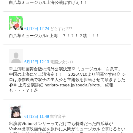
白爪草ミュージカル上海公演はすげえ！！
6月12日 12:24
どらすた???
白爪草ミュージカルin上海！？！？！？凄！！！
6月12日 12:13
電脳少女シロ
🎊主演映画舞台版の海外公演決定🎊 ミュージカル「白爪草」
中国の上海にて上演決定！！！ 2026/7/10より開幕です🎂🎈 シ
ロは原作映画で双子の主人公と主題歌を担当させて頂きました
🥀🍀 上海公演詳細 horipro-stage.jp/special/sirots… 続報
も・・・？！🎉
6月12日 11:49
留守音子
出演者Vtuberオンリーってだけでも特殊だった白爪草が、
Vtuber出演映画作品を原作に人間がミュージカルで演じるとい