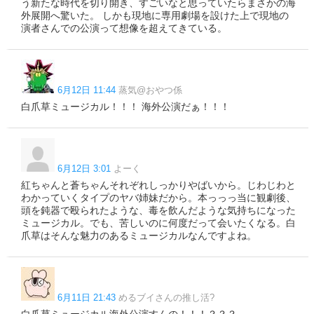
う新たな時代を切り開き、すごいなと思っていたらまさかの海
外展開へ驚いた。 しかも現地に専用劇場を設けた上で現地の
演者さんでの公演って想像を超えてきている。
6月12日 11:44
蒸気@おやつ係
白爪草ミュージカル！！！ 海外公演だぁ！！！
6月12日 3:01
よーく
紅ちゃんと蒼ちゃんそれぞれしっかりやばいから。じわじわと
わかっていくタイプのヤバ姉妹だから。本っっっ当に観劇後、
頭を鈍器で殴られたような、毒を飲んだような気持ちになった
ミュージカル。でも、苦しいのに何度だって会いたくなる。白
爪草はそんな魅力のあるミュージカルなんですよね。
6月11日 21:43
めるブイさんの推し活?
白爪草ミュージカル海外公演すんの！！！？？？