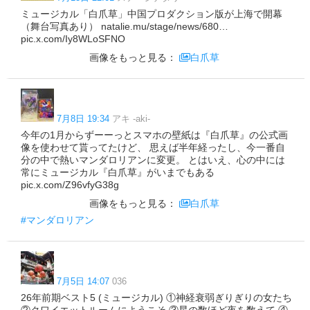
ミュージカル「白爪草」中国プロダクション版が上海で開幕
（舞台写真あり） natalie.mu/stage/news/680…
pic.x.com/Iy8WLoSFNO
画像をもっと見る：
白爪草
7月8日 19:34
アキ -aki-
今年の1月からずーーっとスマホの壁紙は『白爪草』の公式画
像を使わせて貰ってたけど、 思えば半年経ったし、今一番自
分の中で熱いマンダロリアンに変更。 とはいえ、心の中には
常にミュージカル『白爪草』がいまでもある
pic.x.com/Z96vfyG38g
画像をもっと見る：
白爪草
#マンダロリアン
7月5日 14:07
036
26年前期ベスト5 (ミュージカル) ①神経衰弱ぎりぎりの女たち
②クワイエットルームにようこそ ③星の数ほど夜を数えて ④