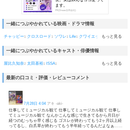
ます。
PR(Dreaw合同会社)
一緒につぶやかれている映画・ドラマ情報
チャッピー
クロスロード
ソワレ
Life
クワイエットルームによ
もっと見る
1
1
1
1
うこそ
マンダロリアン
銭天堂
1
1
1
一緒につぶやかれているキャスト・俳優情報
屋比久知奈
太田基裕
ISSA
もっと見る
2
1
1
最新の口コミ・評価・レビューコメント
7月28日 4:04
アキ -aki-
仕事してミュージカル観て 仕事してミュージカル観て 仕事し
てミュージカル観て なんかこんな感じで生きてるから月日が
経つのむっちゃ早く感じる ゴスレが終わってもう2ヶ月以上経
ってるし、白爪草が終わってもう半年経ってるんだよなぁ……