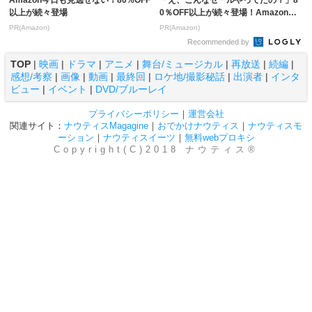
以上が続々登場
0％OFF以上が続々登場！Amazonの
本気が...
PR(Amazon)
PR(Amazon)
Recommended by
TOP
|
映画
|
ドラマ
|
アニメ
|
舞台/ミュージカル
|
再放送
|
続編
|
感想/考察
|
画像
|
動画
|
最終回
|
ロケ地/撮影秘話
|
出演者
|
インタ
ビュー
|
イベント
|
DVD/ブルーレイ
プライバシーポリシー
｜
運営会社
関連サイト：
ナウティスMagagine
｜
おでかけナウティス
｜
ナウティスモ
ーション
｜
ナウティスイーツ
｜
無料webプロキシ
Copyright(C)2018 ナウティス®