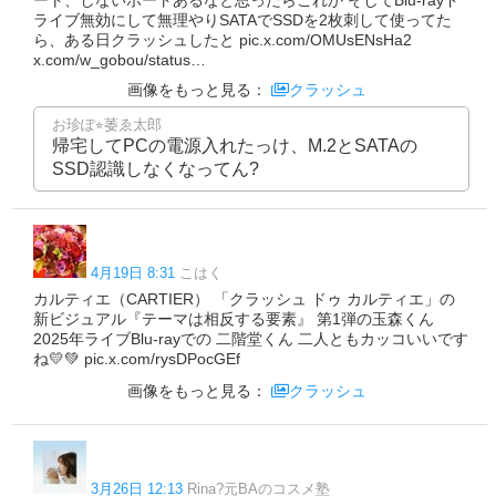
ライブ無効にして無理やりSATAでSSDを2枚刺して使ってた
ら、ある日クラッシュしたと pic.x.com/OMUsENsHa2
x.com/w_gobou/status…
画像をもっと見る：
クラッシュ
お珍ぽ⭐︎萎ゑ太郎
帰宅してPCの電源入れたっけ、M.2とSATAの
SSD認識しなくなってん?
4月19日 8:31
こはく
カルティエ（CARTIER） 「クラッシュ ドゥ カルティエ」の
新ビジュアル『テーマは相反する要素』 第1弾の玉森くん
2025年ライブBlu-rayでの 二階堂くん 二人ともカッコいいです
ね💛💚 pic.x.com/rysDPocGEf
画像をもっと見る：
クラッシュ
3月26日 12:13
Rina?元BAのコスメ塾