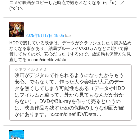
ニメや映画がコピーした時点で観られなくなる_(┐「ε:)_ ／
(^o^)＼
2025年9月17日 19:05
kaz
HDDで残している映像は、データがクラッシュしたり読み込め
なくなる事があり、結局ブルーレイやXDカムなどに焼いて保
管しておくのが、安心だったりするので、放送局も保管方法見
直してる x.com/cinefildvd/sta…
シネフィルＤＶＤ
映画がデジタルで作られるようになったからもう
安心、でもなくて、作った人や会社が大元のデー
タを無くしてしまう可能性もある（データやHDD
はフィルムと違って、外から見てもなんだか分か
らない）。DVDやBlu-rayを作って売るというの
は、映画作品を残すための保険のような側面が確
かにあります。 x.com/cinefilDVD/sta…