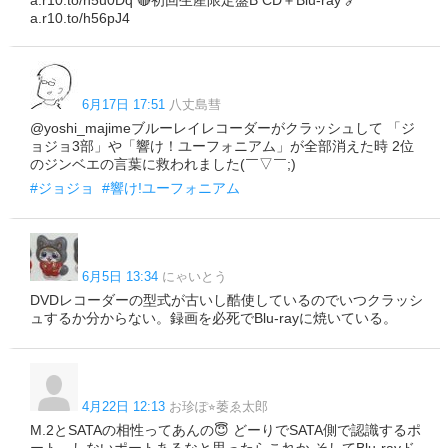
a.r10.to/h5u0Dq 🔴初回生産限定盤B CD＋Blu-ray 🔗
a.r10.to/h56pJ4
6月17日 17:51
八丈島彗
@yoshi_majimeブルーレイレコーダーがクラッシュして 「ジ
ョジョ3部」や「響け！ユーフォニアム」が全部消えた時 2位
のジンベエの言葉に救われました(￣▽￣;)
#ジョジョ
#響け!ユーフォニアム
6月5日 13:34
にゃいとう
DVDレコーダーの型式が古いし酷使しているのでいつクラッシ
ュするか分からない。録画を必死でBlu-rayに焼いている。
4月22日 12:13
お珍ぽ⭐︎萎ゑ太郎
M.2とSATAの相性ってあんの😇 どーりでSATA側で認識するポ
ート、しないポートあるなと思ったらこれか そしてBlu-rayド