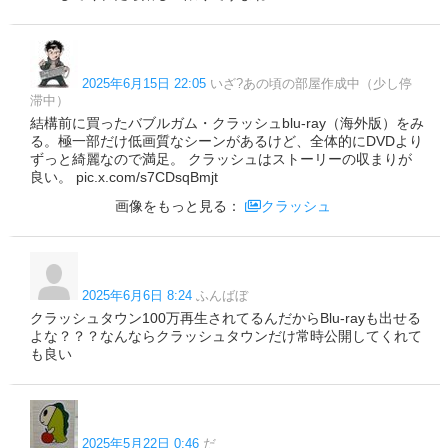
2025年6月15日 22:05
いざ?あの頃の部屋作成中（少し停
滞中）
結構前に買ったバブルガム・クラッシュblu-ray（海外版）をみ
る。極一部だけ低画質なシーンがあるけど、全体的にDVDより
ずっと綺麗なので満足。 クラッシュはストーリーの収まりが
良い。 pic.x.com/s7CDsqBmjt
画像をもっと見る：
クラッシュ
2025年6月6日 8:24
ふんばぼ
クラッシュタウン100万再生されてるんだからBlu-rayも出せる
よな？？？なんならクラッシュタウンだけ常時公開してくれて
も良い
2025年5月22日 0:46
だ