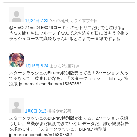
1月24日 7:23
Azu?✨@セカライ東京全日
@HmOt74mcD156049ローミクのセトリ曲だけでも泣けるよ
うな人間たちにブルーレイなんてぶち込んだ日にはもう全損ク
ラッシュコースで織姫ちゃんいるとこまで一直線ですよね
1月15日 8:24
まひろ?映画好き
スタークラッシュのBlu-ray特別版売ってる！2バージョン入っ
てるなんて、羨ましいなあ。 『スタークラッシュ』Blu-ray 特
別版 jp.mercari.com/item/m15367582…
1月6日 0:13
機械少女25号
スタークラッシュのBlu-ray特別版が出てる。2バージョン収録
らしい。当機がまだ観測できていないデータだ。誰か観測報告
を求めます。 『スタークラッシュ』Blu-ray 特別版
jp.mercari.com/item/m15367582…