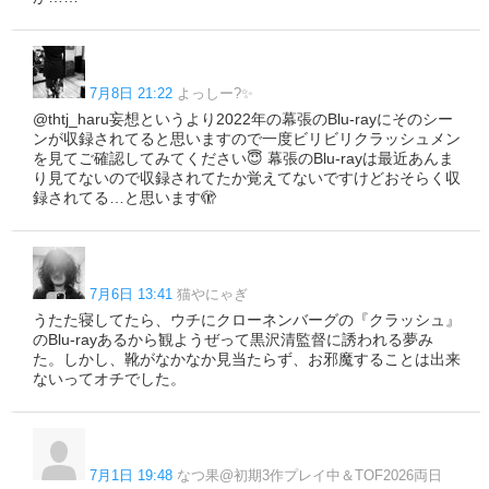
7月8日 21:22
よっしー?✨
@thtj_haru妄想というより2022年の幕張のBlu-rayにそのシー
ンが収録されてると思いますので一度ビリビリクラッシュメン
を見てご確認してみてください😇 幕張のBlu-rayは最近あんま
り見てないので収録されてたか覚えてないですけどおそらく収
録されてる…と思います🫣
7月6日 13:41
猫やにゃぎ
うたた寝してたら、ウチにクローネンバーグの『クラッシュ』
のBlu-rayあるから観ようぜって黒沢清監督に誘われる夢み
た。しかし、靴がなかなか見当たらず、お邪魔することは出来
ないってオチでした。
7月1日 19:48
なつ果@初期3作プレイ中＆TOF2026両日