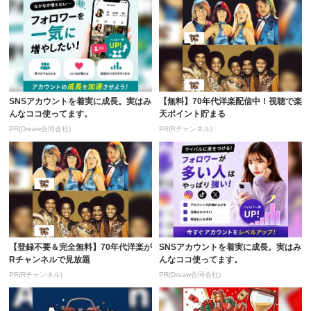
SNSアカウントを着実に成長。実はみ
【無料】70年代洋楽配信中！視聴で楽
んなココ使ってます。
天ポイント貯まる
PR(Dreaw合同会社)
PR(Rチャンネル)
【登録不要＆完全無料】70年代洋楽が
SNSアカウントを着実に成長。実はみ
Rチャンネルで見放題
んなココ使ってます。
PR(Rチャンネル)
PR(Dreaw合同会社)