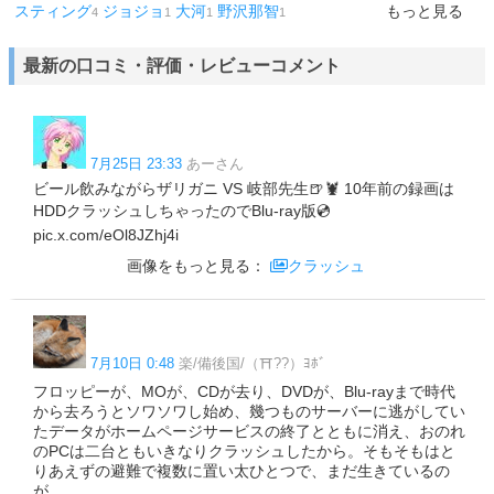
スティング
ジョジョ
大河
野沢那智
もっと見る
4
1
1
1
最新の口コミ・評価・レビューコメント
7月25日 23:33
あーさん
ビール飲みながらザリガニ VS 岐部先生🍺🦞 10年前の録画は
HDDクラッシュしちゃったのでBlu-ray版💿️
pic.x.com/eOl8JZhj4i
画像をもっと見る：
クラッシュ
7月10日 0:48
楽/備後国/（⛩️??）ﾖﾎﾞ
フロッピーが、MOが、CDが去り、DVDが、Blu-rayまで時代
から去ろうとソワソワし始め、幾つものサーバーに逃がしてい
たデータがホームページサービスの終了とともに消え、おのれ
のPCは二台ともいきなりクラッシュしたから。そもそもはと
りあえずの避難で複数に置い太ひとつで、まだ生きているの
が……