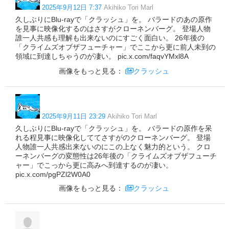
2025年9月12日 7:37
Akihiko Tori Marl
久しぶりにBlu-rayで「クラッシュ」を。 バラードのあの原作
を見事に映像化するのはさすがクローネンバーグ。 登場人物
誰一人共感も理解も出来ないのにすごく面白い。 26年後の
「クライムズオブザフューチャー」でここから更に前人未到の
領域に到達しちゃうのが凄い。 pic.x.com/faqvYMxl8A
画像をもっと見る：
クラッシュ
2025年9月11日 23:29
Akihiko Tori Marl
久しぶりにBlu-rayで「クラッシュ」を。 バラードの原作を呆
れる程見事に映像化しててさすがのクローネンバーグ。 登場
人物誰一人共感出来ないのにこの上なく魅力的という。 クロ
ーネンバーグの変態性は26年後の「クライムズオブザフューチ
ャー」でこっから更に高みへ到達するのが凄い。
pic.x.com/pgPZl2W0A0
画像をもっと見る：
クラッシュ