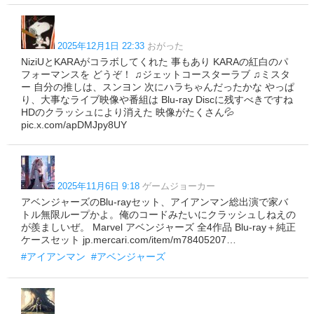
2025年12月1日 22:33
おがった
NiziUとKARAがコラボしてくれた 事もあり KARAの紅白のパ
フォーマンスを どうぞ！ ♫ジェットコースターラブ ♫ミスタ
ー 自分の推しは、スンヨン 次にハラちゃんだったかな やっぱ
り、大事なライブ映像や番組は Blu-ray Discに残すべきですね
HDのクラッシュにより消えた 映像がたくさん💦
pic.x.com/apDMJpy8UY
2025年11月6日 9:18
ゲームジョーカー
アベンジャーズのBlu-rayセット、アイアンマン総出演で家バ
トル無限ループかよ。俺のコードみたいにクラッシュしねえの
が羨ましいぜ。 Marvel アベンジャーズ 全4作品 Blu-ray＋純正
ケースセット jp.mercari.com/item/m78405207…
#アイアンマン
#アベンジャーズ