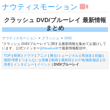
ナウティスモーション
クラッシュ DVD/ブルーレイ 最新情報
まとめ
ナウティスモーション
クラッシュ
DVD
"クラッシュ DVD/ブルーレイ"に関する最新情報を集めてお届けして
います。公式ツイッター
@NowticeM
で最新情報配信中。
TOP
|
映画
|
ドラマ
|
アニメ
|
舞台/ミュージカル
|
再放送
|
続編
|
感想/考察
|
つまらない
|
画像
|
動画
|
最終回
|
ロケ地/撮影秘話
|
出
演者
|
インタビュー
|
イベント
|
DVD/ブルーレイ