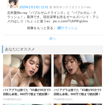
2025年2月13日 12:01
堀 幸司＠シナリオライターetc.
北米盤Blu-ray『バブルガムクライシス』と『バブルガム・ク
ラッシュ！』着弾です。現在栄華を誇るガールズバンド・アニ
メのはしり（ちょっと違うw） pic.x.com/TUhPlFgUmv
画像をもっと見る：
クラッシュ
次へ
あなたにオススメ
バイアグラは捨てた「65歳が45分で3
バイアグラは捨てた「65歳が45分で3
回戦も余裕」980円で朝まで絶好調！
回戦も余裕」980円で朝まで絶好調！
PR(健商株式会社)
PR(健商株式会社)