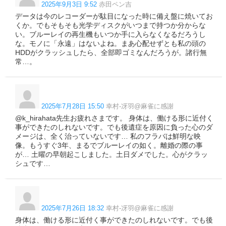
2025年9月3日 9:52
赤田ペン吉
データは今のレコーダーが駄目になった時に備え盤に焼いてお
くか。でもそもそも光学ディスクがいつまで持つか分からな
い。ブルーレイの再生機もいつか手に入らなくなるだろうし
な。モノに「永遠」はないよね。まあ心配せずとも私の頭の
HDDがクラッシュしたら、全部即ゴミなんだろうが。諸行無
常…。
2025年7月28日 15:50
幸村-冴羽@麻雀に感謝
@k_hirahata先生お疲れさまです。 身体は、働ける形に近付く
事ができたのしれないです。でも後遺症を原因に負った心のダ
メージは、全く治っていないです… 私のフラバは鮮明な映
像。もうすぐ3年、まるでブルーレイの如く。離婚の際の事
が… 土曜の早朝起こしました。土日ダメでした。心がクラッ
シュです…
2025年7月26日 18:32
幸村-冴羽@麻雀に感謝
身体は、働ける形に近付く事ができたのしれないです。でも後