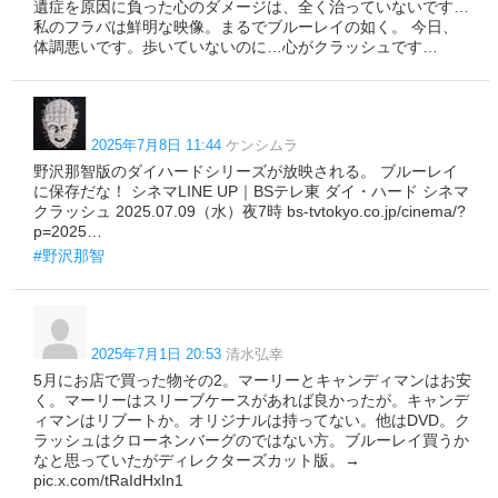
遺症を原因に負った心のダメージは、全く治っていないです…
私のフラバは鮮明な映像。まるでブルーレイの如く。 今日、
体調悪いです。歩いていないのに…心がクラッシュです…
2025年7月8日 11:44
ケンシムラ
野沢那智版のダイハードシリーズが放映される。 ブルーレイ
に保存だな！ シネマLINE UP｜BSテレ東 ダイ・ハード シネマ
クラッシュ 2025.07.09（水）夜7時 bs-tvtokyo.co.jp/cinema/?
p=2025…
#野沢那智
2025年7月1日 20:53
清水弘幸
5月にお店で買った物その2。マーリーとキャンディマンはお安
く。マーリーはスリーブケースがあれば良かったが。キャンデ
ィマンはリブートか。オリジナルは持ってない。他はDVD。ク
ラッシュはクローネンバーグのではない方。ブルーレイ買うか
なと思っていたがディレクターズカット版。→
pic.x.com/tRaIdHxIn1