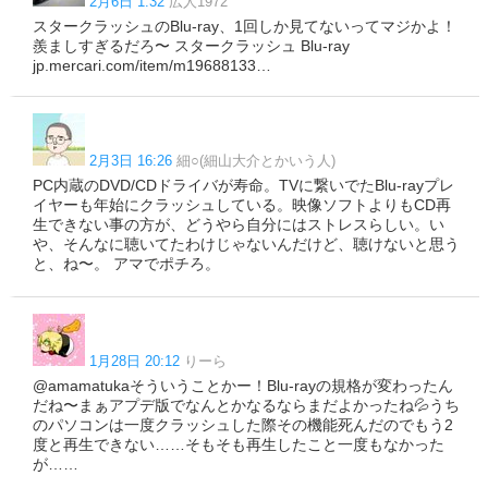
2月6日 1:32
広人1972
スタークラッシュのBlu-ray、1回しか見てないってマジかよ！
羨ましすぎるだろ〜 スタークラッシュ Blu-ray
jp.mercari.com/item/m19688133…
2月3日 16:26
細○(細山大介とかいう人)
PC内蔵のDVD/CDドライバが寿命。TVに繋いでたBlu-rayプレ
イヤーも年始にクラッシュしている。映像ソフトよりもCD再
生できない事の方が、どうやら自分にはストレスらしい。い
や、そんなに聴いてたわけじゃないんだけど、聴けないと思う
と、ね〜。 アマでポチろ。
1月28日 20:12
りーら
@amamatukaそういうことかー！Blu-rayの規格が変わったん
だね〜まぁアプデ版でなんとかなるならまだよかったね💦うち
のパソコンは一度クラッシュした際その機能死んだのでもう2
度と再生できない……そもそも再生したこと一度もなかった
が……