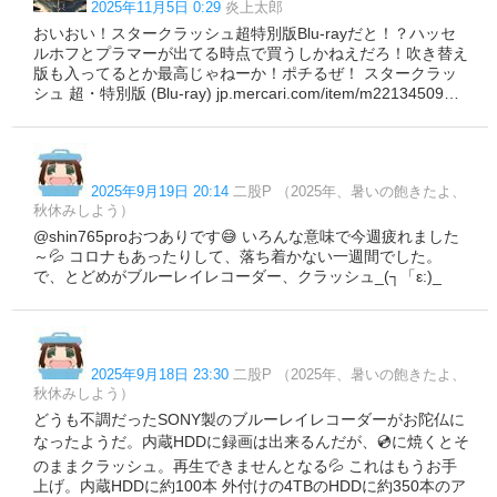
2025年11月5日 0:29
炎上太郎
おいおい！スタークラッシュ超特別版Blu-rayだと！？ハッセ
ルホフとプラマーが出てる時点で買うしかねえだろ！吹き替え
版も入ってるとか最高じゃねーか！ポチるぜ！ スタークラッ
シュ 超・特別版 (Blu-ray) jp.mercari.com/item/m22134509…
2025年9月19日 20:14
二股P （2025年、暑いの飽きたよ、
秋休みしよう）
@shin765proおつありです😅 いろんな意味で今週疲れました
～💦 コロナもあったりして、落ち着かない一週間でした。
で、とどめがブルーレイレコーダー、クラッシュ_(┐「ε:)_
2025年9月18日 23:30
二股P （2025年、暑いの飽きたよ、
秋休みしよう）
どうも不調だったSONY製のブルーレイレコーダーがお陀仏に
なったようだ。内蔵HDDに録画は出来るんだが、💿に焼くとそ
のままクラッシュ。再生できませんとなる💦 これはもうお手
上げ。内蔵HDDに約100本 外付けの4TBのHDDに約350本のア