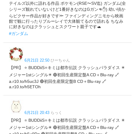
テイルズ以外に語れる作品 ポケモン(RSE〜SV迄) ガンダム(全
シリーズ観れていないけど1番好きなのはGガン👊✋) 幼い頃か
らピクサー作品が好きです🔦 ファインディングニモから映画
館で観に行ったりブルーレイで大体観てるので語れる ちなみ
に好きなのはクラッシュとスクワート親子です🐢
#ガンダム
6月21日 22:50
ひーちゃん
【PR】 ⭐️ BUDDiiS⭐️キミは都市伝説 クラッシュパラダイス ✴️
メジャー1stシングル✴️ 🔵初回生産限定盤A CD＋Blu-ray 🔗
a.r10.to/h5uc3J 🔴初回生産限定盤B CD＋Blu-ray 🔗
a.r10.to/h5ETOh
6月21日 20:43
らっく
【PR】 ⭐️ BUDDiiS⭐️キミは都市伝説 クラッシュパラダイス ✴️
メジャー1stシングル✴️ 🔵初回生産限定盤A CD＋Blu-ray 🔗