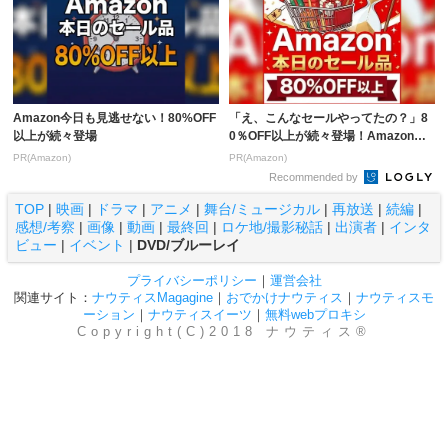
Amazon今日も見逃せない！80%OFF
「え、こんなセールやってたの？」8
以上が続々登場
0％OFF以上が続々登場！Amazonの
本気が...
PR(Amazon)
PR(Amazon)
Recommended by
TOP
|
映画
|
ドラマ
|
アニメ
|
舞台/ミュージカル
|
再放送
|
続編
|
感想/考察
|
画像
|
動画
|
最終回
|
ロケ地/撮影秘話
|
出演者
|
インタ
ビュー
|
イベント
|
DVD/ブルーレイ
プライバシーポリシー
｜
運営会社
関連サイト：
ナウティスMagagine
｜
おでかけナウティス
｜
ナウティスモ
ーション
｜
ナウティスイーツ
｜
無料webプロキシ
Copyright(C)2018 ナウティス®