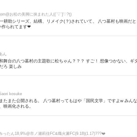
tom@お松の美脚に挟まれた人((´▽`ʃ♡?ƪ)
ee金田一耕助シリーズ、結構、リメイク(？)されていて、 八つ墓村も映画だと
い作られてます❤
あん
和舞台の八つ墓村の主題歌に松ちゃん？？？ すご！ 想像つかない、ギ
だろ 楽しみ
Saori kosuke
またまた公開される。 八つ墓村ってもはや「国民文学」ですよw みん
、映画化される。
みったん18,9%@市ノ瀬莉佳FC&熾火澱FC(9.18)(1.17)???❤️