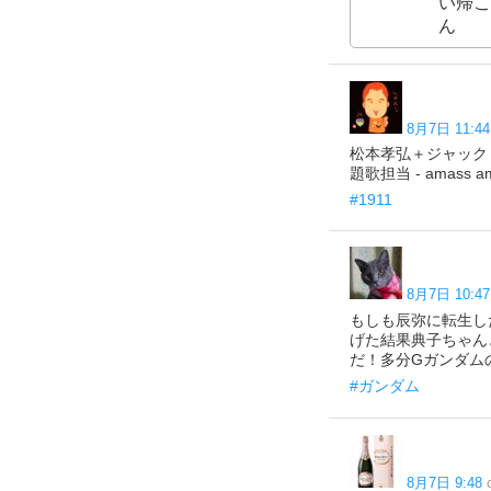
い帰こ
ん で す 
8月7日 11:44
松本孝弘＋ジャック
題歌担当 - amass ama
#1911
8月7日 10:47
もしも辰弥に転生し
げた結果典子ちゃん
だ！多分Gガンダムの
#ガンダム
8月7日 9:48