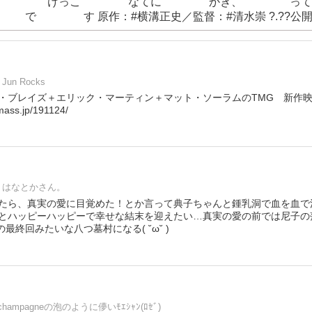
 けっこ なてに かき、 っ
原作：#横溝正史／監督：#清水崇 ?.??公開?
Jun Rocks
・ブレイズ＋エリック・マーティン＋マット・ソーラムのTMG 新作
ss.jp/191124/
はなとかさん。
たら、真実の愛に目覚めた！とか言って典子ちゃんと鍾乳洞で血を血で
とハッピーハッピーで幸せな結末を迎えたい…真実の愛の前では尼子の
最終回みたいな八つ墓村になる( ˘ω˘ )
champagneの泡のように儚いﾓｴｼｬﾝ(ﾛｾﾞ)