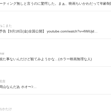
ーティング無しと言うのに驚愕した。まぁ、映画ちいかわだって年齢制
ねこまた
月18日(金)全国公開】 youtube.com/watch?v=4WiUjd…
mai
観た事ないんだけど観てみようかな…(ホラー映画無理な人)
佐吉
岡山なんだあ ホオ〜ﾝ…
おかたけ