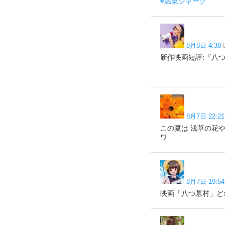
#温泉シャーク
8月8日 4:38
新作映画短評:『八つ墓村』(9
8月7日 22:21
この夏は 浅草の花
ワ
8月7日 19:54
映画「八つ墓村」ど