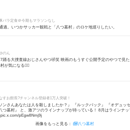
豚バラ定食＠今期もマラソンなし
通過。いつかサッカー観戦と「八つ墓村」のロケ地巡りしたい。
ゆのん
daze77踊る大捜査線おじさんやつ🤣笑 映画のもうすぐ公開予定のやつで見
が気になる❤️‍🔥
なすお館長?チャンネル登録者1万人突破！
ルソンさんあなたは人を殺しましたか？』 『ルックバック』 『オデュッ
『八つ墓村』 と、激アツのラインナップが待っている！ 8月はラインナ
.x.com/pEgw8Nmj9j
画像をもっと見る：
八つ墓村