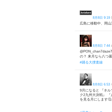
8月8日 9:19
広島に移動中、岡山
8月8日 7:44
@PON_chan7
の？ 来月なら八つ墓村
#踊る大捜査線
8月8日 6:53
9月になると 『ネ
ク2九州大決戦』 
を見る月にします🤔 pic