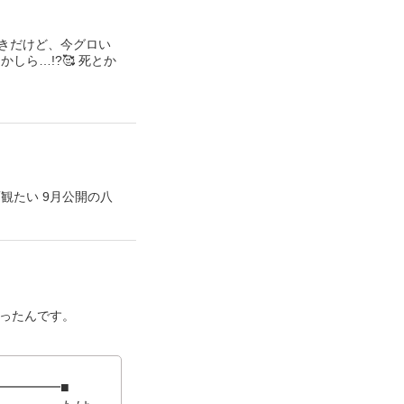
好きだけど、今グロい
しら…!?🥰 死とか
観たい 9月公開の八
かったんです。
━━━━━■