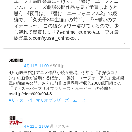
ユーフォ最終楽章に向けて、 『響け！ユーフォニ
アム』シリーズ劇場公開作品を見て予習しようと
思う‼️ 4夜目は、『響け！ユーフォニアム2』の続
編で、「久美子2年生編」の前半、 『〜誓いのフ
ィナーレ〜』 この後シャワー浴びてくるので、少
し遅れて鑑賞します? #anime_eupho #ユーフォ最
終楽章 x.com/ryusei_chinoko…
4月11日 11:09
ASCII.jp
4月も映画館はアニメ作品が続々登場。今年も「名探偵コナ
ン」の新作が登場するほか、「響け！ユーフォニアム」最終楽
章の前編も公開。さらに前作は世界興行収入2000億円超えの
「ザ・スーパーマリオブラザーズ・ムービー」の続編も。
ascii.jp/elem/000/004/3…
#ザ・スーパーマリオブラザーズ・ムービー
4月11日 11:09
週刊アスキー