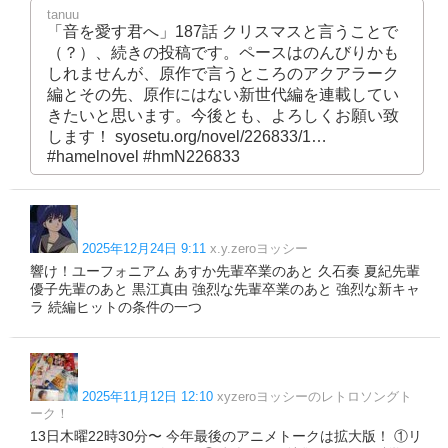
tanuu
「音を愛す君へ」187話 クリスマスと言うことで
（？）、続きの投稿です。ペースはのんびりかも
しれませんが、原作で言うところのアクアラーク
編とその先、原作にはない新世代編を連載してい
きたいと思います。今後とも、よろしくお願い致
します！ syosetu.org/novel/226833/1…
#hamelnovel #hmN226833
2025年12月24日 9:11
x.y.zeroヨッシー
響け！ユーフォニアム あすか先輩卒業のあと 久石奏 夏紀先輩
優子先輩のあと 黒江真由 強烈な先輩卒業のあと 強烈な新キャ
ラ 続編ヒットの条件の一つ
2025年11月12日 12:10
xyzeroヨッシーのレトロソングト
ーク！
13日木曜22時30分〜 今年最後のアニメトークは拡大版！ ①リ