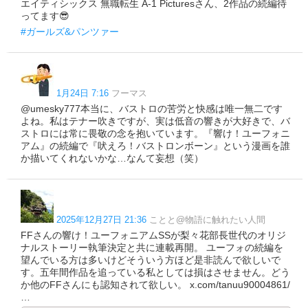
エイティシックス 無職転生 A-1 Picturesさん、2作品の続編待
ってます😎
#ガールズ&パンツァー
1月24日 7:16
フーマス
@umesky777本当に、バストロの苦労と快感は唯一無二です
よね。私はテナー吹きですが、実は低音の響きが大好きで、バ
ストロには常に畏敬の念を抱いています。『響け！ユーフォニ
アム』の続編で『吠えろ！バストロンボーン』という漫画を誰
か描いてくれないかな…なんて妄想（笑）
2025年12月27日 21:36
ことと@物語に触れたい人間
FFさんの響け！ユーフォニアムSSが梨々花部長世代のオリジ
ナルストーリー執筆決定と共に連載再開。 ユーフォの続編を
望んでいる方は多いけどそういう方ほど是非読んで欲しいで
す。五年間作品を追っている私としては損はさせません。どう
か他のFFさんにも認知されて欲しい。 x.com/tanuu90004861/
…