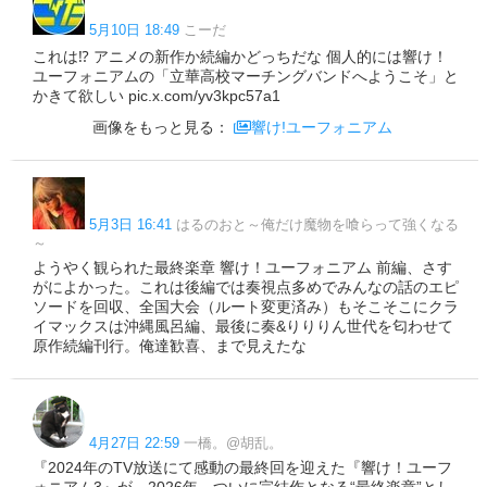
5月10日 18:49
こーだ
これは⁉️ アニメの新作か続編かどっちだな 個人的には響け！
ユーフォニアムの「立華高校マーチングバンドへようこそ」と
かきて欲しい pic.x.com/yv3kpc57a1
画像をもっと見る：
響け!ユーフォニアム
5月3日 16:41
はるのおと～俺だけ魔物を喰らって強くなる
～
ようやく観られた最終楽章 響け！ユーフォニアム 前編、さす
がによかった。これは後編では奏視点多めでみんなの話のエピ
ソードを回収、全国大会（ルート変更済み）もそこそこにクラ
イマックスは沖縄風呂編、最後に奏&りりりん世代を匂わせて
原作続編刊行。俺達歓喜、まで見えたな
4月27日 22:59
一橋。@胡乱。
『2024年のTV放送にて感動の最終回を迎えた『響け！ユーフ