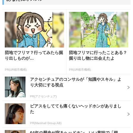
団地でフリマ？行ってみたら掘
団地フリマに行ったことある？
り出しものが…
掘り出し物に出会えたよ
PR(UR都市機構)
PR(UR都市機構)
アクセンチュアのコンサルが「知識やスキル」よ
り大切にする視点
PR(アクセンチュア)
ピアスをしてても痛くないヘッドホンがありまし
た
PR(Marshall Group AB)
64年の歴史が宿るヘッドホン、いい意味で「想