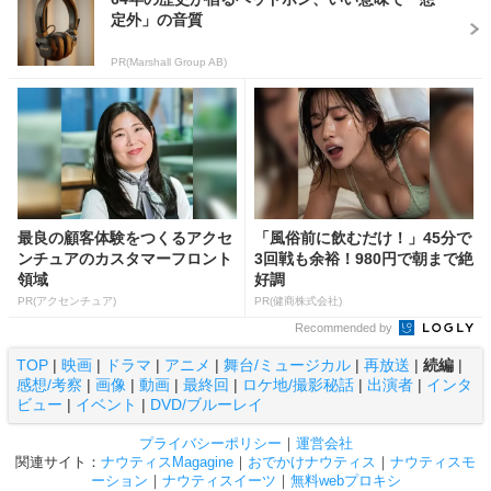
定外」の音質
PR(Marshall Group AB)
最良の顧客体験をつくるアクセ
「風俗前に飲むだけ！」45分で
ンチュアのカスタマーフロント
3回戦も余裕！980円で朝まで絶
領域
好調
PR(アクセンチュア)
PR(健商株式会社)
Recommended by
TOP
|
映画
|
ドラマ
|
アニメ
|
舞台/ミュージカル
|
再放送
|
続編
|
感想/考察
|
画像
|
動画
|
最終回
|
ロケ地/撮影秘話
|
出演者
|
インタ
ビュー
|
イベント
|
DVD/ブルーレイ
プライバシーポリシー
｜
運営会社
関連サイト：
ナウティスMagagine
｜
おでかけナウティス
｜
ナウティスモ
ーション
｜
ナウティスイーツ
｜
無料webプロキシ