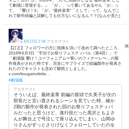
ォニアム3』が、2026年、ついに完結作となる“最終楽章”とし
て劇場に登場する。』 「が」、って書いてあるやん「が」っ
て。 『響け！3』「が」“最終楽章“「として」って。なんでこ
れで新作続編と誤解しても仕方ないになるん？？(なんか見た)
4月27日 2:34
アカネマコト
【訂正】フォロワーの方に指摘を頂いて改めて調べたところ、
2018年6月3日「宇治でお祭りフェスティバル（第4回）」で
「劇場版 響け！ユーフォニアム〜誓いのフィナーレ〜」の製
作発表がされた時です。完全にサプライズで続編製作が発表さ
れたのでキャストも含めて騒然としました。
x.com/bougainvilette…
#劇場版
アカネマコト
そういえば、最終楽章 前編の冒頭で久美子が次の
部長だと言い渡されるシーンを見ていた時、確か
2期の製作が発表された回のお祭りフェスティバ
ルだったと思うけど、進行役だった黒沢ともよさ
んが舞台上で号泣して座り込んでしまい、山岡ゆ
りさんがずっとさりげなくフォローしていたのを