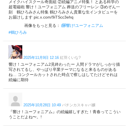
メイクハイスクール奇面組 ②続編アニメ特集！ とある科学の
超電磁砲 響け！ユーフォニアム 葬送のフリーレン ③めぞん一
刻 鶴ひろみさん特集 鶴ひろみさん貴重な生インタビューを
お届けします pic.x.com/9iTScc3ehq
画像をもっと見る：
響け!ユーフォニアム
#鶴ひろみ
2025年11月9日 12:16
紅羽くいな?
響け！ユーフォニアム2見終わったー 人間ドラマがしっかり描
写されてるし、やっぱり卒業テーマになると来るものがある
ね… コンクールカットされた時点で察しはしてたけどそれは
続編に期待
2025年10月28日 10:49
パチンカスキャバ嬢
『響け！ユーフォニアム』の続編嬉しすぎた！青春ってこうい
うことだよね〜。!