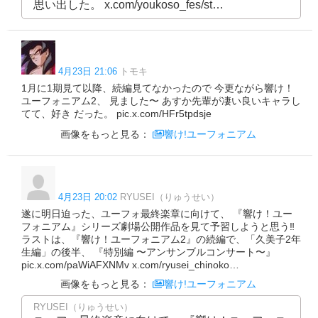
思い出した。 x.com/youkoso_fes/st…
4月23日 21:06
トモキ
1月に1期見て以降、続編見てなかったので 今更ながら響け！
ユーフォニアム2、 見ました〜 あすか先輩が凄い良いキャラし
てて、好き だった。 pic.x.com/HFr5tpdsje
画像をもっと見る：
響け!ユーフォニアム
4月23日 20:02
RYUSEI（りゅうせい）
遂に明日迫った、ユーフォ最終楽章に向けて、 『響け！ユー
フォニアム』シリーズ劇場公開作品を見て予習しようと思う‼️
ラストは、『響け！ユーフォニアム2』の続編で、「久美子2年
生編」の後半、 『特別編 〜アンサンブルコンサート〜』
pic.x.com/paWiAFXNMv x.com/ryusei_chinoko…
画像をもっと見る：
響け!ユーフォニアム
RYUSEI（りゅうせい）