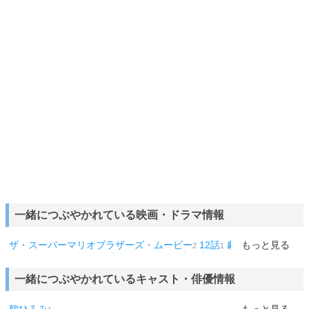
一緒につぶやかれている映画・ドラマ情報
ザ・スーパーマリオブラザーズ・ムービー
12話
劇場版
もっと見る
ガール
2
1
1
ズ&パンツァー
第二楽章
けいおん
死亡遊戯
1
1
1
1
一緒につぶやかれているキャスト・俳優情報