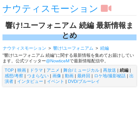
ナウティスモーション
響け!ユーフォニアム 続編 最新情報ま
とめ
ナウティスモーション
響け!ユーフォニアム
続編
"響け!ユーフォニアム 続編"に関する最新情報を集めてお届けしてい
ます。公式ツイッター
@NowticeM
で最新情報配信中。
TOP
|
映画
|
ドラマ
|
アニメ
|
舞台/ミュージカル
|
再放送
|
続編
|
感想/考察
|
つまらない
|
画像
|
動画
|
最終回
|
ロケ地/撮影秘話
|
出
演者
|
インタビュー
|
イベント
|
DVD/ブルーレイ