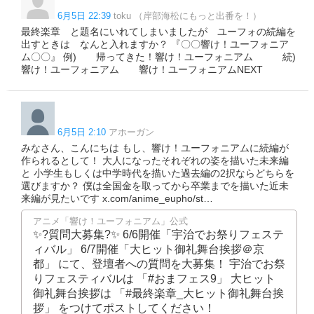
6月5日 22:39
toku （岸部海松にもっと出番を！）
最終楽章 と題名にいれてしまいましたが ユーフォの続編を
出すときは なんと入れますか？ 『〇〇響け！ユーフォニア
ム〇〇』 例) 帰ってきた！響け！ユーフォニアム 続)
響け！ユーフォニアム 響け！ユーフォニアムNEXT
6月5日 2:10
アホーガン
みなさん、こんにちは もし、響け！ユーフォニアムに続編が
作られるとして！ 大人になったそれぞれの姿を描いた未来編
と 小学生もしくは中学時代を描いた過去編の2択ならどちらを
選びますか？ 僕は全国金を取ってから卒業までを描いた近未
来編が見たいです x.com/anime_eupho/st…
アニメ「響け！ユーフォニアム」公式
✨?質問大募集?✨ 6/6開催「宇治でお祭りフェステ
ィバル」 6/7開催「大ヒット御礼舞台挨拶＠京
都」 にて、登壇者への質問を大募集！ 宇治でお祭
りフェスティバルは 「#おまフェス9」 大ヒット
御礼舞台挨拶は 「#最終楽章_大ヒット御礼舞台挨
拶」 をつけてポストしてください！