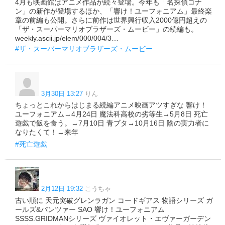
4月も映画館はアニメ作品が続々登場。今年も「名探偵コナ
ン」の新作が登場するほか、「響け！ユーフォニアム」最終楽
章の前編も公開。さらに前作は世界興行収入2000億円超えの
「ザ・スーパーマリオブラザーズ・ムービー」の続編も。
weekly.ascii.jp/elem/000/004/3…
#ザ・スーパーマリオブラザーズ・ムービー
3月30日 13:27
りん
ちょっとこれからはじまる続編アニメ映画アツすぎな 響け！
ユーフォニアム→4月24日 魔法科高校の劣等生→5月8日 死亡
遊戯で飯を食う。→7月10日 青ブタ→10月16日 陰の実力者に
なりたくて！→来年
#死亡遊戯
2月12日 19:32
こうちゃ
古い順に 天元突破グレンラガン コードギアス 物語シリーズ ガ
ールズ&パンツァー SAO 響け！ユーフォニアム
SSSS.GRIDMANシリーズ ヴァイオレット・エヴァーガーデン