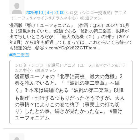
2025年10月4日 21:00
シロ交（シロロー交通局）アニメ
（ユーフォ&マケイン&チラムネ中心）/鉄道ファン
漫画版『響け！ユーフォニアム』（作画：はみ）2014年11月
より連載されていた。 続編である「波乱の第二楽章」以降が
出て欲しいところだが、「最大の危機（２）」の刊行（2017
年9月）から8年も経過してしまっては、これからいくら待って
も絶望的だ...😓🤔 x.com/YDgXk62ZGTFtom…
#第二楽章
シロ交（シロロー交通局）アニメ（ユーフォ&マケイン&チラ
ムネ中心）/鉄道ファン
漫画版ユーフォの『北宇治高校、最大の危機』2
巻を読んでいると、「『波乱の第二楽章』へ続
く」❓ 本来は続編である『波乱の第二楽章』以降
も制作・刊行するつもりだったそうですが、大人
の事情？によりこの巻で終了（事実上の打ち切
り）したとの事。続きが見たかったな...。 #響け
ユーフォニアム