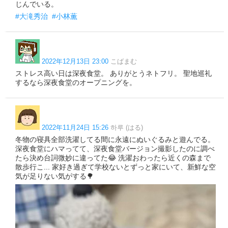
じんでいる。
#大滝秀治
#小林薫
2022年12月13日 23:00
こばまむ
ストレス高い日は深夜食堂。 ありがとうネトフリ。 聖地巡礼
するなら深夜食堂のオープニングを。
2022年11月24日 15:26
하루 (はる)
冬物の寝具全部洗濯してる間に永遠にぬいぐるみと遊んでる。
深夜食堂にハマってて、深夜食堂バージョン撮影したのに調べ
たら決め台詞微妙に違ってた😂 洗濯おわったら近くの森まで
散歩行こ... 家好き過ぎて学校ないとずっと家にいて、新鮮な空
気が足りない気がする🌳