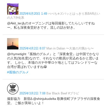
2025年6月20日 1:49
ぺぺち✯ズバッとはっきり系BAR占い
の人?浄化系
@Akit_terあのオープニングは毎回撮影してたらしいですね
ー。私も深夜食堂好きです。流しの話が好き。
2025年4月2日 8:07
Man in Dalian 〜大連の片隅から〜
@rhymetight『孤独のグルメ』と『深夜食堂』は中国でかなり
の人気(知名度)なので、それなりの動員が見込めるかと思いま
す。 しかし、本場のガチ中華ロケ地としてはフレンドリーな
台湾が選ばれていますね😁
#孤独のグルメ
2025年3月2日 7:08
Bar Black Beef #ブラビ
撮影協力 新宿Δ @shinjukudelta 歌舞伎町プチプラザの深夜食
堂。 ご飯が美味しいよ！