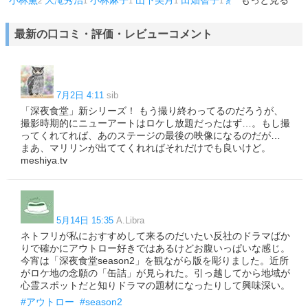
小林薫
大滝秀治
小林麻子
山下美月
田畑智子
綾田俊樹
もっと見る
2
1
1
1
1
1
最新の口コミ・評価・レビューコメント
7月2日 4:11
sib
「深夜食堂」新シリーズ！ もう撮り終わってるのだろうが、
撮影時期的にニューアートはロケし放題だったはず…。もし撮
ってくれてれば、あのステージの最後の映像になるのだが…
まあ、マリリンが出ててくれればそれだけでも良いけど。
meshiya.tv
5月14日 15:35
A.Libra
ネトフリが私におすすめして来るのだいたい反社のドラマばか
りで確かにアウトロー好きではあるけどお腹いっぱいな感じ。
今宵は「深夜食堂season2」を観ながら版を彫りました。近所
がロケ地の念願の「缶詰」が見られた。引っ越してから地域が
心霊スポットだと知りドラマの題材になったりして興味深い。
#アウトロー
#season2