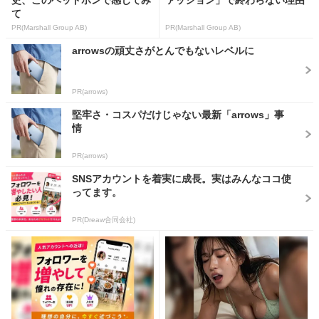
て
PR(Marshall Group AB)
PR(Marshall Group AB)
arrowsの頑丈さがとんでもないレベルに
PR(arrows)
堅牢さ・コスパだけじゃない最新「arrows」事
情
PR(arrows)
SNSアカウントを着実に成長。実はみんなココ使
ってます。
PR(Dreaw合同会社)