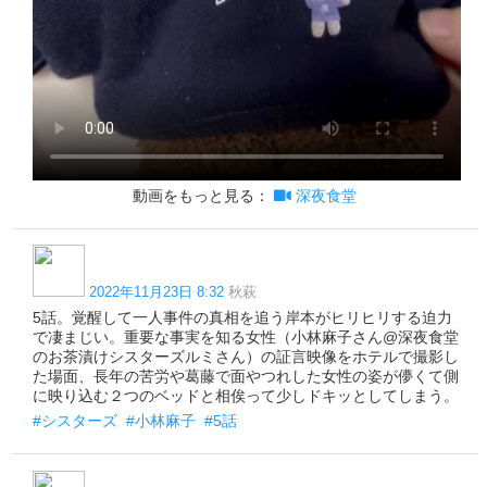
動画をもっと見る：
深夜食堂
2022年11月23日 8:32
秋萩
5話。覚醒して一人事件の真相を追う岸本がヒリヒリする迫力
で凄まじい。重要な事実を知る女性（小林麻子さん@深夜食堂
のお茶漬けシスターズルミさん）の証言映像をホテルで撮影し
た場面、長年の苦労や葛藤で面やつれした女性の姿が儚くて側
に映り込む２つのベッドと相俟って少しドキッとしてしまう。
#シスターズ
#小林麻子
#5話