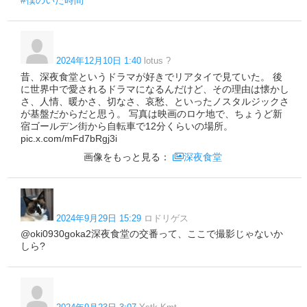
#僕のいた時間
2024年12月10日 1:40
lotus ?
昔、深夜食堂というドラマが好きでリアタイで見ていた。 後
に世界中で愛されるドラマになるんだけど、その理由は懐かし
さ、人情、暖かさ、切なさ、哀愁、といったノスタルジックさ
が基盤だからだと思う。 写真は映画のロケ地で、ちょうど新
宿ゴールデン街から自転車で12分くらいの場所。
pic.x.com/mFd7bRgj3i
画像をもっと見る：
深夜食堂
2024年9月29日 15:29
ロドリゲス
@oki0930goka2深夜食堂の交番って、ここで撮影じゃないか
しら?