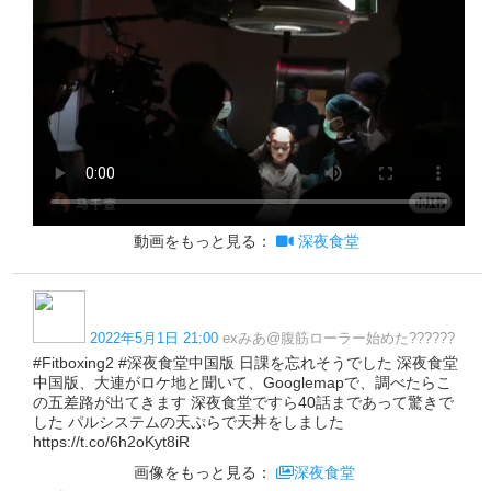
動画をもっと見る：
深夜食堂
2022年5月1日 21:00
exみあ@腹筋ローラー始めた??????
#Fitboxing2 #深夜食堂中国版 日課を忘れそうでした 深夜食堂
中国版、大連がロケ地と聞いて、Googlemapで、調べたらこ
の五差路が出てきます 深夜食堂ですら40話まであって驚きで
した パルシステムの天ぷらで天丼をしました
https://t.co/6h2oKyt8iR
画像をもっと見る：
深夜食堂