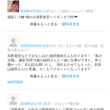
2024年4月19日 0:24
?けいと@固ツイらぶりつ希望?
撮影して📸 憧れの深夜食堂ソイギンタでKP❤
画像をもっと見る：
深夜食堂
2024年2月20日 8:29
2/23（金）キネカ大森「私の太陽」監
督小栗はるひ?
深夜食堂などでおなじみの 綾田俊樹さんも出てます！ 『私の
太陽』 撮影当時72歳の綾田さんと一緒に仕事ができた。有り
難かった。沢山話を聞いたし、 演出もさせてもらった。衣装
は綾田さんの 私服。そこもアクセントになってます👔
画像をもっと見る：
深夜食堂
#綾田俊樹
2024年2月17日 19:20
パグお (パグ愛好家）
「深夜食堂」が好きで聖地巡礼として新宿ゴールデン街を徘徊