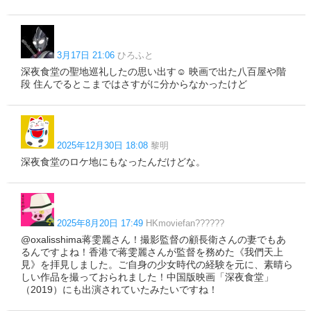
3月17日 21:06
ひろふと
深夜食堂の聖地巡礼したの思い出す☺ 映画で出た八百屋や階
段 住んでるとこまではさすがに分からなかったけど
2025年12月30日 18:08
黎明
深夜食堂のロケ地にもなったんだけどな。
2025年8月20日 17:49
HKmoviefan??????
@oxalisshima蒋雯麗さん！撮影監督の顧長衛さんの妻でもあ
るんですよね！香港で蒋雯麗さんが監督を務めた《我們天上
見》を拝見しました。ご自身の少女時代の経験を元に、素晴ら
しい作品を撮っておられました！中国版映画「深夜食堂」
（2019）にも出演されていたみたいですね！