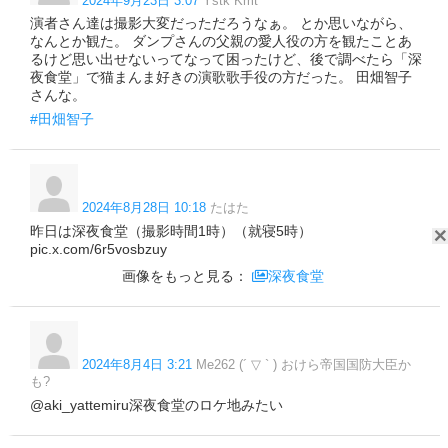
2024年9月23日 3:07
Ystk Kmt
演者さん達は撮影大変だっただろうなぁ。 とか思いながら、
なんとか観た。 ダンプさんの父親の愛人役の方を観たことあ
るけど思い出せないってなって困ったけど、後で調べたら「深
夜食堂」で猫まんま好きの演歌歌手役の方だった。 田畑智子
さんな。
#田畑智子
2024年8月28日 10:18
たはた
昨日は深夜食堂（撮影時間1時）（就寝5時）
pic.x.com/6r5vosbzuy
画像をもっと見る：
深夜食堂
2024年8月4日 3:21
Me262 (´ ▽ ` ) おけら帝国国防大臣か
も?
@aki_yattemiru深夜食堂のロケ地みたい