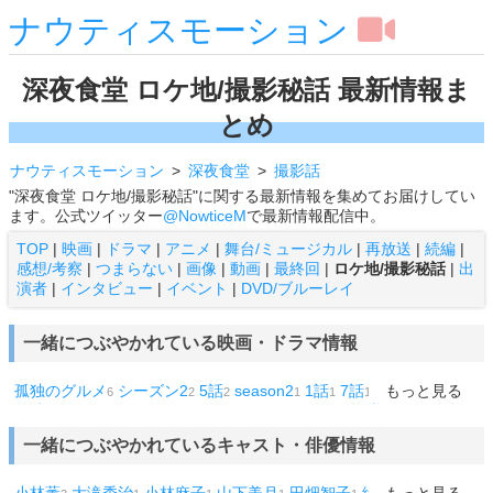
ナウティスモーション
深夜食堂 ロケ地/撮影秘話 最新情報ま
とめ
ナウティスモーション
深夜食堂
撮影話
"深夜食堂 ロケ地/撮影秘話"に関する最新情報を集めてお届けしてい
ます。公式ツイッター
@NowticeM
で最新情報配信中。
TOP
|
映画
|
ドラマ
|
アニメ
|
舞台/ミュージカル
|
再放送
|
続編
|
感想/考察
|
つまらない
|
画像
|
動画
|
最終回
|
ロケ地/撮影秘話
|
出
演者
|
インタビュー
|
イベント
|
DVD/ブルーレイ
一緒につぶやかれている映画・ドラマ情報
孤独のグルメ
シーズン2
5話
season2
1話
7話
40話
もっと見る
僕のい
6
2
2
1
1
1
1
た時間
アウトロー
シスターズ
ミスト
かもめ食堂
クロサギ
1
1
1
1
1
1
たそがれ優作
1
一緒につぶやかれているキャスト・俳優情報