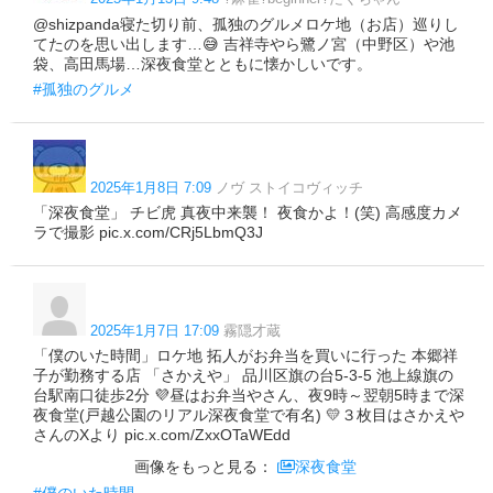
@shizpanda寝た切り前、孤独のグルメロケ地（お店）巡りし
てたのを思い出します…😅 吉祥寺やら鷺ノ宮（中野区）や池
袋、高田馬場…深夜食堂とともに懐かしいです。
#孤独のグルメ
2025年1月8日 7:09
ノヴ ストイコヴィッチ
「深夜食堂」 チビ虎 真夜中来襲！ 夜食かよ！(笑) 高感度カメ
ラで撮影 pic.x.com/CRj5LbmQ3J
2025年1月7日 17:09
霧隠才蔵
「僕のいた時間」ロケ地 拓人がお弁当を買いに行った 本郷祥
子が勤務する店 「さかえや」 品川区旗の台5-3-5 池上線旗の
台駅南口徒歩2分 💜昼はお弁当やさん、夜9時～翌朝5時まで深
夜食堂(戸越公園のリアル深夜食堂で有名) 💛３枚目はさかえや
さんのXより pic.x.com/ZxxOTaWEdd
画像をもっと見る：
深夜食堂