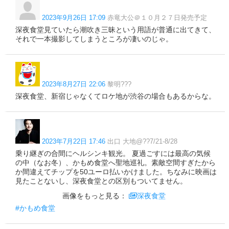
2023年9月26日 17:09
赤竜大公＠１０月２７日発売予定
深夜食堂見ていたら潮吹き三昧という用語が普通に出てきて、
それで一本撮影してしまうところが凄いのじゃ。
2023年8月27日 22:06
黎明??️?
深夜食堂、新宿じゃなくてロケ地が渋谷の場合もあるからな。
2023年7月22日 17:46
出口 大地@??7/21-8/28
乗り継ぎの合間にヘルシンキ観光。 夏過ごすには最高の気候
の中（なお冬）、かもめ食堂へ聖地巡礼。素敵空間すぎたから
か間違えてチップを50ユーロ払いかけました。ちなみに映画は
見たことないし、深夜食堂との区別もついてません。
画像をもっと見る：
深夜食堂
#かもめ食堂