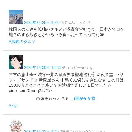
2025年2月25日 9:22
♡ぼぶみちゃん♡
韓国人の友達も孤独のグルメと深夜食堂好きで、日本きてロケ
地？のすき焼きとかいろいろ食べたって言ってた😂
#孤独のグルメ
2025年1月30日 19:33
チョコピー٩( ᐛ )و
年末の恵比寿〜渋谷〜井の頭線界隈聖地巡礼⑥ 深夜食堂 7話
タマゴサンド回 新聞屋さん 中島くん切なすぎたなぁ この日は
13000歩とそこそこ歩いてお陰様で楽しい１日でした🎶
pic.x.com/Cmnq25vYkx
画像をもっと見る：
深夜食堂
#7話
2025年1月13日 9:48
?麻雀?️beginner?たくちゃん