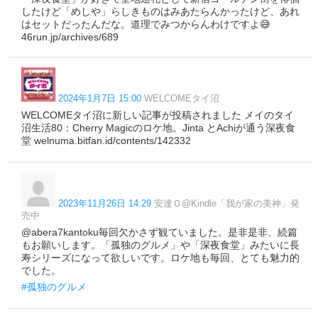
したけど「めしや」らしきものはみあたらんかったけど、あれ
はセットだったんだな。道理でみつからんわけですよ😅
46run.jp/archives/689
2024年1月7日 15:00
WELCOMEタイ沼
WELCOMEタイ沼に新しい記事が投稿されました メイのタイ
沼生活80：Cherry Magicのロケ地。Jinta とAchiが通う深夜食
堂 welnuma.bitfan.id/contents/142332
2023年11月26日 14:29
安達Ｏ@Kindle「我が家の美神」発
売中
@abera7kantoku毎回欠かさず観ていました。是非是非、続篇
もお願いします。「孤独のグルメ」や「深夜食堂」みたいに長
寿シリーズになって欲しいです。ロケ地も毎回、とても魅力的
でした。
#孤独のグルメ