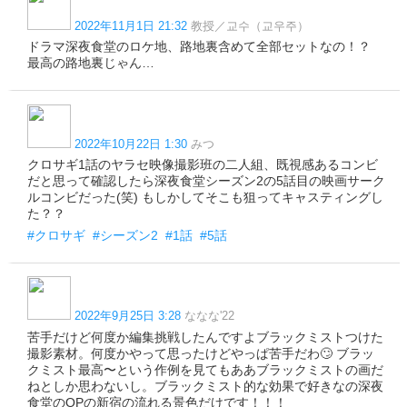
2022年11月1日 21:32
教授／교수（교우주）
ドラマ深夜食堂のロケ地、路地裏含めて全部セットなの！？
最高の路地裏じゃん…
2022年10月22日 1:30
みつ
クロサギ1話のヤラセ映像撮影班の二人組、既視感あるコンビ
だと思って確認したら深夜食堂シーズン2の5話目の映画サーク
ルコンビだった(笑) もしかしてそこも狙ってキャスティングし
た？？
#クロサギ
#シーズン2
#1話
#5話
2022年9月25日 3:28
ななな'22
苦手だけど何度か編集挑戦したんですよブラックミストつけた
撮影素材。何度かやって思ったけどやっぱ苦手だわ🙄 ブラッ
クミスト最高〜という作例を見てもああブラックミストの画だ
ねとしか思わないし。ブラックミスト的な効果で好きなの深夜
食堂のOPの新宿の流れる景色だけです！！！