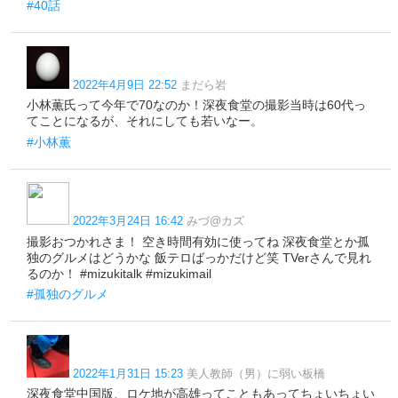
#40話
2022年4月9日 22:52
まだら岩
小林薫氏って今年で70なのか！深夜食堂の撮影当時は60代っ
てことになるが、それにしても若いなー。
#小林薫
2022年3月24日 16:42
みづ@カズ
撮影おつかれさま！ 空き時間有効に使ってね 深夜食堂とか孤
独のグルメはどうかな 飯テロばっかだけど笑 TVerさんで見れ
るのか！ #mizukitalk #mizukimail
#孤独のグルメ
2022年1月31日 15:23
美人教師（男）に弱い板橋
深夜食堂中国版、ロケ地が高雄ってこともあってちょいちょい