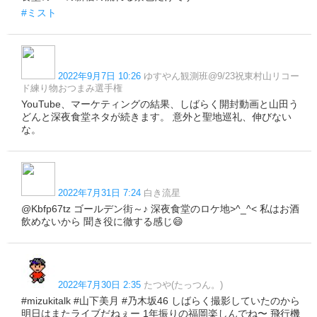
#ミスト
2022年9月7日 10:26
ゆすやん観測班@9/23祝東村山リコー
ド練り物おつまみ選手権
YouTube、マーケティングの結果、しばらく開封動画と山田う
どんと深夜食堂ネタが続きます。 意外と聖地巡礼、伸びない
な。
2022年7月31日 7:24
白き流星
@Kbfp67tz ゴールデン街～♪ 深夜食堂のロケ地>^_^< 私はお酒
飲めないから 聞き役に徹する感じ😄
2022年7月30日 2:35
たつや(たっつん。)
#mizukitalk #山下美月 #乃木坂46 しばらく撮影していたのから
明日はまたライブだねぇー 1年振りの福岡楽しんでね〜 飛行機