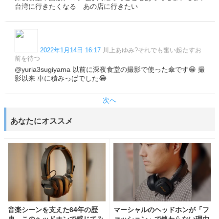
台湾に行きたくなる あの店に行きたい
2022年1月14日 16:17
川上あゆみ?それでも奮い起たすお
前を待つ
@yuria3sugiyama 以前に深夜食堂の撮影で使った傘です😁 撮
影以来 車に積みっぱでした😂
次へ
あなたにオススメ
音楽シーンを支えた64年の歴
マーシャルのヘッドホンが「フ
史、このヘッドホンで感じてみ
ァッション」で終わらない理由