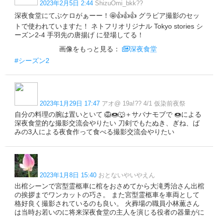
2023年2月5日 2:44
ShizuOmi_bkk??
深夜食堂にてぶケロがぁーー！🤩👍👍👍 グラビア撮影のセッ
トで使われていますた！ ネトフリオリジナル Tokyo stories シ
ーズン2-4 手羽先の唐揚げ に登場してる！
画像をもっと見る：
深夜食堂
#シーズン2
2023年1月29日 17:47
アオ@ 19a!?? 4/1 仮染前夜祭
自分の料理の腕は置いといて 🦁🍩🐺＋サバナモブで 🍩による
深夜食堂的な撮影交流会やりたい 刀剣でもたぬき、ぎね、ば
みの3人による夜食作って食べる撮影交流会やりたい
2023年1月8日 15:40
おとないやいやえん
出棺シーンで宮型霊柩車に棺をおさめてから大滝秀治さん出棺
の挨拶までワンカットの巧さ。 また宮型霊柩車を車両として
格好良く撮影されているのも良い。 火葬場の職員小林薫さん
は当時お若いのに将来深夜食堂の主人を演じる役者の器量がに