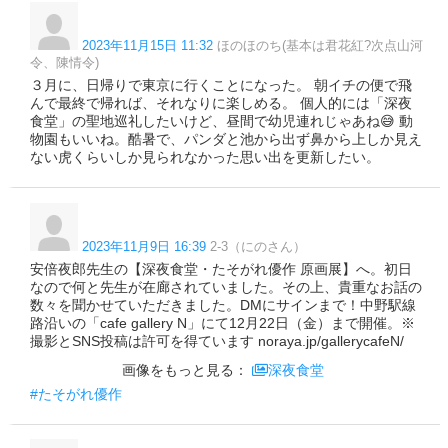
2023年11月15日 11:32
ほのほのち(基本は君花紅?次点山河
令、陳情令)
３月に、日帰りで東京に行くことになった。 朝イチの便で飛
んで最終で帰れば、それなりに楽しめる。 個人的には「深夜
食堂」の聖地巡礼したいけど、昼間で幼児連れじゃあね😅 動
物園もいいね。酷暑で、パンダと池から出ず鼻から上しか見え
ない虎くらいしか見られなかった思い出を更新したい。
2023年11月9日 16:39
2-3（にのさん）
安倍夜郎先生の【深夜食堂・たそがれ優作 原画展】へ。初日
なので何と先生が在廊されていました。その上、貴重なお話の
数々を聞かせていただきました。DMにサインまで！中野駅線
路沿いの「cafe gallery N」にて12月22日（金）まで開催。※
撮影とSNS投稿は許可を得ています noraya.jp/gallerycafeN/
画像をもっと見る：
深夜食堂
#たそがれ優作