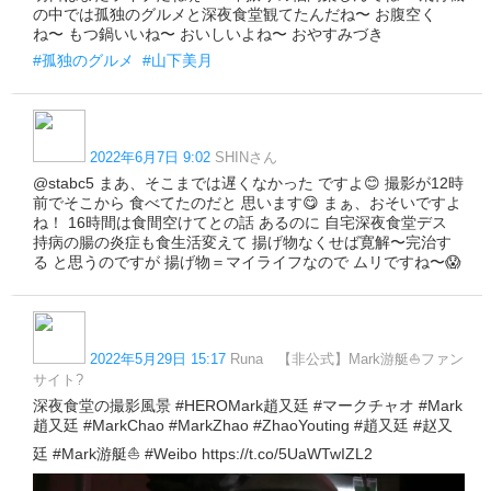
の中では孤独のグルメと深夜食堂観てたんだね〜 お腹空く
ね〜 もつ鍋いいね〜 おいしいよね〜 おやすみづき
#孤独のグルメ
#山下美月
2022年6月7日 9:02
SHINさん
@stabc5 まあ、そこまでは遅くなかった ですよ😊 撮影が12時
前でそこから 食べてたのだと 思います😋 まぁ、おそいですよ
ね！ 16時間は食間空けてとの話 あるのに 自宅深夜食堂デス
持病の腸の炎症も食生活変えて 揚げ物なくせば寛解〜完治す
る と思うのですが 揚げ物＝マイライフなので ムリですね〜😱
2022年5月29日 15:17
Runa 【非公式】Mark游艇⛵ファン
サイト?
深夜食堂の撮影風景 #HEROMark趙又廷 #マークチャオ #Mark
趙又廷 #MarkChao #MarkZhao #ZhaoYouting #趙又廷 #赵又
廷 #Mark游艇⛵ #Weibo https://t.co/5UaWTwIZL2