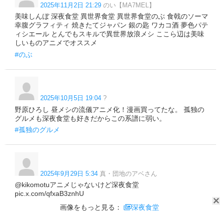
2025年11月2日 21:29
のい【MA7MEL】
美味しんぼ 深夜食堂 異世界食堂 異世界食堂のぶ 食戟のソーマ
幸腹グラフィティ 焼きたてジャパン 銀の匙 ワカコ酒 夢色パテ
ィシエール とんでもスキルで異世界放浪メシ ここら辺は美味
しいものアニメでオススメ
#のぶ
2025年10月5日 19:04
?
野原ひろし 昼メシの流儀アニメ化！漫画買ってたな。 孤独の
グルメも深夜食堂も好きだからこの系譜に弱い。
#孤独のグルメ
2025年9月29日 5:34
真・団地のアベさん
@kikomotuアニメじゃないけど深夜食堂
pic.x.com/qfxaB3znhU
画像をもっと見る：
深夜食堂