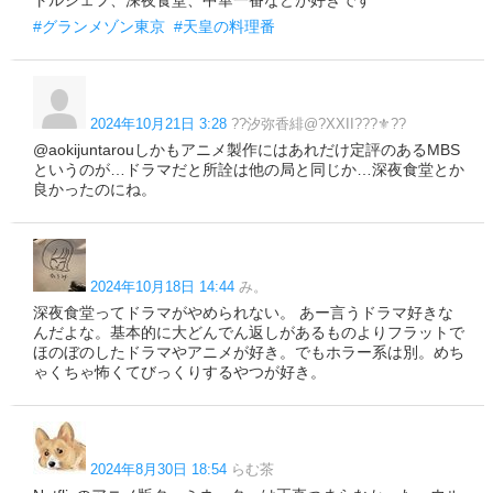
トルシェフ、深夜食堂、中華一番などが好きです
#グランメゾン東京
#天皇の料理番
2024年10月21日 3:28
??汐弥香緋@?XXII???⚜??
@aokijuntarouしかもアニメ製作にはあれだけ定評のあるMBS
というのが…ドラマだと所詮は他の局と同じか…深夜食堂とか
良かったのにね。
2024年10月18日 14:44
み。
深夜食堂ってドラマがやめられない。 あー言うドラマ好きな
んだよな。基本的に大どんでん返しがあるものよりフラットで
ほのぼのしたドラマやアニメが好き。でもホラー系は別。めち
ゃくちゃ怖くてびっくりするやつが好き。
2024年8月30日 18:54
らむ茶