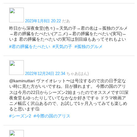
2023年1月8日 20:22
だあ
昨日から深夜食堂(色々)→天気の子→君の名は→孤独のグルメ
→君の膵臓をたべたい(アニメ)→君の膵臓をたべたい(実写)←
いま 君の膵臓をたべたいの実写は別目線もあってそれもよい
#君の膵臓をたべたい
#天気の子
#孤独のグルメ
2022年12月24日 22:34
ちゃあ(はん)
@kaminuttari ヴァイオレット〜は号泣するので次の日予定な
い時に見た方がいいですね。目が腫れます。 今際の国のアリ
スは今月の22日からシーズン2始まったのでオススメです✌🏻深
夜食堂もゆったりしていてなかなか好きです☺️ ドラマ映画ア
ニメ幅広く沢山あるので、お試しで1ヶ月入ってみても楽しめ
ると思います🤔
#シーズン2
#今際の国のアリス