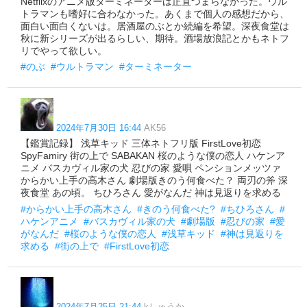
Netflixのアニメ版ターミネーターは正直つまらなかった。ウル
トラマンも嗜好に合わなかった。あくまで個人の感想だから、
面白い面白くないは。居酒屋のぶとか続編を希望。深夜食堂は
秋に新シリーズが出るらしい、期待。酒場放浪記とかもネトフ
リでやって欲しい。
#のぶ
#ウルトラマン
#ターミネーター
2024年7月30日 16:44
AK56
【鑑賞記録】 浅草キッド 三体ネトフリ版 FirstLove初恋
SpyFamiry 街の上で SABAKAN 桜のような僕の恋人 ハケンア
ニメ バスカヴィル家の犬 忍びの家 愛唄 ペンションメッツァ
からかい上手の高木さん 劇場版きのう何食べた？ 両刃の斧 深
夜食堂 あの頃。 ちひろさん 愛がなんだ 神は見返りを求める
#からかい上手の高木さん
#きのう何食べた?
#ちひろさん
#
ハケンアニメ
#バスカヴィル家の犬
#劇場版
#忍びの家
#愛
がなんだ
#桜のような僕の恋人
#浅草キッド
#神は見返りを
求める
#街の上で
#FirstLove初恋
2024年7月25日 21:44
kしゅうか