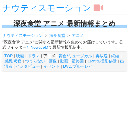
ナウティスモーション
深夜食堂 アニメ 最新情報まとめ
ナウティスモーション
深夜食堂
アニメ
"深夜食堂 アニメ"に関する最新情報を集めてお届けしています。公
式ツイッター
@NowticeM
で最新情報配信中。
TOP
|
映画
|
ドラマ
|
アニメ
|
舞台/ミュージカル
|
再放送
|
続編
|
感想/考察
|
つまらない
|
画像
|
動画
|
最終回
|
ロケ地/撮影秘話
|
出
演者
|
インタビュー
|
イベント
|
DVD/ブルーレイ