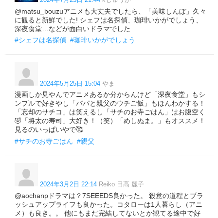
@matsu_bouzuアニメも大丈夫でしたら、「美味しんぼ」久々
に観ると新鮮でした! シェフは名探偵、珈琲いかがでしょう、
深夜食堂…などが面白いドラマでした
#シェフは名探偵
#珈琲いかがでしょう
2024年5月25日 15:04
やま
漫画しか見やんでアニメあるか分からんけど「深夜食堂」もシ
ンプルで好きやし「パパと親父のウチご飯」もほんわかする！
「忘却のサチコ」は笑えるし「サチのお寺ごはん」はお腹空く
🤣「将太の寿司」大好き！（笑）「めしぬま。」もオススメ！
見るのいっぱいやで🥰
#サチのお寺ごはん
#親父
2024年3月2日 22:14
Reiko 日高 麗子
@aochanpドラマは？7SEEEDS良かった。 殺意の道程とブラ
ッシュアップライフも良かった。コタローは1人暮らし（アニ
メ）も良き。。 他にもまだ完結してないとか観てる途中で好