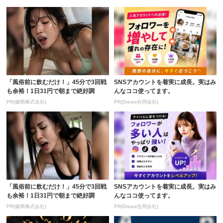
「風俗前に飲むだけ！」45分で3回戦
SNSアカウントを着実に成長。実はみ
も余裕！1日31円で朝まで絶好調
んなココ使ってます。
PR(健商株式会社)
PR(Dreaw合同会社)
「風俗前に飲むだけ！」45分で3回戦
SNSアカウントを着実に成長。実はみ
も余裕！1日31円で朝まで絶好調
んなココ使ってます。
PR(健商株式会社)
PR(Dreaw合同会社)