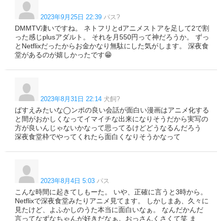
2023年9月25日 22:39
パス?
DMMTV凄いですね。 ネトフリとdアニメストアを足して2で割
った感じplusアダルト。 それを月550円って神だろうか。 ずっ
とNetflixだったからお金かなり無駄にした気がします。 深夜食
堂があるのが嬉しかったです😁
2023年8月31日 22:14
犬飼?
ばすえみたいな◯ンポの良い会話が面白い漫画はアニメ化する
と間がおかしくなってイマイチな出来になりそうだから実写の
方が良いんじゃないかなって思ってるけどどうなるんだろう
深夜食堂枠でやってくれたら面白くなりそうかなって
2023年8月4日 5:03
パス
こんな時間に起きてしもーた。 いや、正確に言うと3時から。
Netflixで深夜食堂みたりアニメ見てます。 しかしまあ、久々に
見たけど、よふかしのうた本当に面白いなぁ。 なんだかんだ
言ってなずなちゃんが好きだなぁ。おっさんくさくて笑 ま