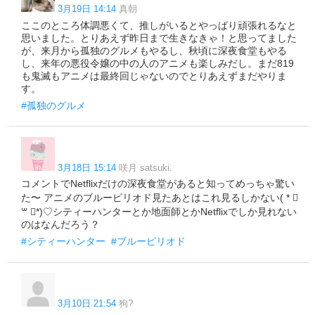
3月19日 14:14
真朝
ここのところ体調悪くて、推しがいるとやっぱり頑張れるなと
思いました。とりあえず昨日まで生きなきゃ！と思ってました
が、来月から孤独のグルメもやるし、秋頃に深夜食堂もやる
し、来年の悪役令嬢の中の人のアニメも楽しみだし。まだ819
も鬼滅もアニメは最終回じゃないのでとりあえずまだやりま
す。
#孤独のグルメ
3月18日 15:14
咲月 satsuki.
コメントでNetflixだけの深夜食堂があると知ってめっちゃ驚い
た〜 アニメのブルーピリオド見たあとはこれ見るしかない( * ॑
꒳ ॑*)♡シティーハンターとか地面師とかNetflixでしか見れない
のはなんだろう？
#シティーハンター
#ブルーピリオド
3月10日 21:54
狗?️