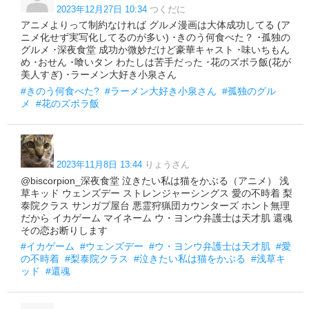
2023年12月27日 10:34
つくだに
アニメよりって制約なければ グルメ漫画は大体成功してる (ア
ニメ化せず実写化してるのが多い) ･きのう何食べた？ ･孤独の
グルメ ･深夜食堂 成功か微妙だけど豪華キャスト ･味いちもん
め ･おせん ･喰いタン わたしは苦手だった ･花のズボラ飯(花が
美人すぎ) ･ラーメン大好き小泉さん
#きのう何食べた?
#ラーメン大好き小泉さん
#孤独のグル
メ
#花のズボラ飯
2023年11月8日 13:44
りょうさん
@biscorpion_深夜食堂 泣きたい私は猫をかぶる（アニメ） 浅
草キッド ウェンズデー ストレンジャーシングス 愛の不時着 梨
泰院クラス サンガプ屋台 悪霊狩猟団カウンターズ ホント無理
だから イカゲーム マイネーム ウ・ヨンウ弁護士は天才肌 還魂
その恋お断りします
#イカゲーム
#ウェンズデー
#ウ・ヨンウ弁護士は天才肌
#愛
の不時着
#梨泰院クラス
#泣きたい私は猫をかぶる
#浅草キ
ッド
#還魂