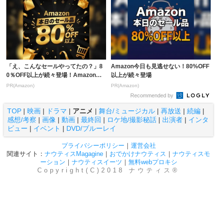
「え、こんなセールやってたの？」8
Amazon今日も見逃せない！80%OFF
0％OFF以上が続々登場！Amazonの
以上が続々登場
本気が...
PR(Amazon)
PR(Amazon)
Recommended by
TOP
|
映画
|
ドラマ
|
アニメ
|
舞台/ミュージカル
|
再放送
|
続編
|
感想/考察
|
画像
|
動画
|
最終回
|
ロケ地/撮影秘話
|
出演者
|
インタ
ビュー
|
イベント
|
DVD/ブルーレイ
プライバシーポリシー
｜
運営会社
関連サイト：
ナウティスMagagine
｜
おでかけナウティス
｜
ナウティスモ
ーション
｜
ナウティスイーツ
｜
無料webプロキシ
Copyright(C)2018 ナウティス®