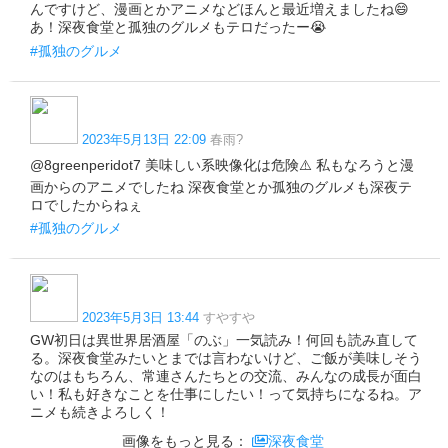
んですけど、漫画とかアニメなどほんと最近増えましたね😄
あ！深夜食堂と孤独のグルメもテロだったー😭
#孤独のグルメ
2023年5月13日 22:09
春雨?
@8greenperidot7 美味しい系映像化は危険⚠️ 私もなろうと漫
画からのアニメでしたね 深夜食堂とか孤独のグルメも深夜テ
ロでしたからねぇ
#孤独のグルメ
2023年5月3日 13:44
すやすや
GW初日は異世界居酒屋「のぶ」一気読み！何回も読み直して
る。深夜食堂みたいとまでは言わないけど、ご飯が美味しそう
なのはもちろん、常連さんたちとの交流、みんなの成長が面白
い！私も好きなことを仕事にしたい！って気持ちになるね。ア
ニメも続きよろしく！
画像をもっと見る：
深夜食堂