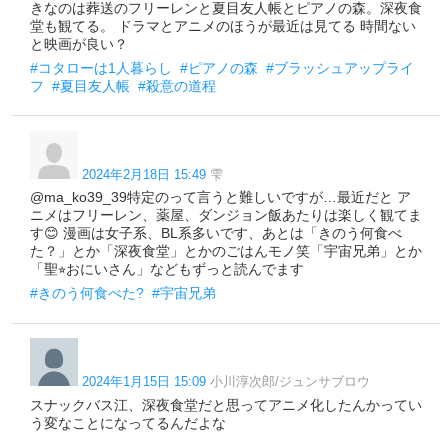
きなのは葬送のフリーレンと夏目友人帳とピアノの森。深夜食
堂も観てる。 ドラマとアニメのほうが最近は見てる 時間ない
と映画が良い？
#コタローは1人暮らし
#ピアノの森
#ブラッシュアップライ
フ
#夏目友人帳
#殺意の道程
2024年2月18日 15:49
雫
@ma_ko39_39特定のって言うと難しいですが…最近だと ア
ニメはフリーレン、薬屋、ダンジョン飯あたりは楽しく観てま
す😊 漫画は女子系、BL系多いです、あとは「きのう何食べ
た？」とか「深夜食堂」とかのごはんモノ笑「宇宙兄弟」とか
「聖⭐︎おにいさん」などもずっと読んでます
#きのう何食べた?
#宇宙兄弟
2024年1月15日 15:09
小川淳次郎/ジュンサブロウ
スナックバス江、深夜食堂だと思ってアニメ化したんかってい
う変なことになってるんだよな