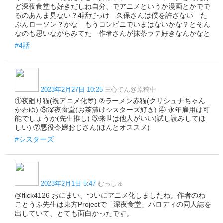
ど深夜食堂も好きだしね自分、でアニメというか漫画とかでで
るのあんま見ない？4話だっけ 久保さんは僕を許さない た
ぶんローソン？かな もうコンビニでいまはないかな？とそん
なのも思いながらみてた 作者さんが抹茶ラテ好きなんかなと
#4話
2023年2月27日 10:25
三心てん@原稿中
①夜廻り猫(祝アニメ化🎊) ②ラーメン赤猫(クリシュナちゃん
かわゆ) ③深夜食堂(お茶漬けシスターズ好き) ④ 永年雇用は可
能でしょうか(先生推し) ⑤来世は他人がいい(試し読みしてほ
しい) ⑦悪役令嬢おじさん(ほんとオススメ)
#シスターズ
2023年2月1日 5:47
むっしゅ
@flick4126 おにまい、ついにアニメ化しましたね。作者のね
ことうふ先生は東方Projectで「深夜食堂」パロディの同人誌を
出していて、とても面白かったです。