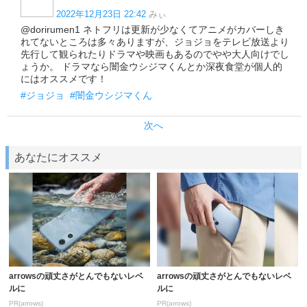
2022年12月23日 22:42
みぃ
@dorirumen1 ネトフリは更新が少なくてアニメがカバーしき
れてないところは多々ありますが、ジョジョをテレビ放送より
先行して観られたりドラマや映画もあるのでやや大人向けでし
ょうか。 ドラマなら闇金ウシジマくんとか深夜食堂が個人的
にはオススメです！
#ジョジョ
#闇金ウシジマくん
次へ
あなたにオススメ
arrowsの頑丈さがとんでもないレベ
arrowsの頑丈さがとんでもないレベ
ルに
ルに
PR(arrows)
PR(arrows)