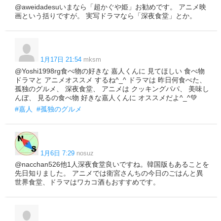
@aweidadesuいまなら「超かぐや姫」お勧めです。 アニメ映
画という括りですが。 実写ドラマなら「深夜食堂」とか。
1月17日 21:54
mksm
@Yoshi1998rg食べ物の好きな 嘉人くんに 見てほしい 食べ物
ドラマと アニメオススメ するね^_^ ドラマは 昨日何食べた、
孤独のグルメ、 深夜食堂、 アニメは クッキングパパ、 美味し
んぼ、 見るの食べ物 好きな嘉人くんに オススメだよ^_^💚
#嘉人
#孤独のグルメ
1月6日 7:29
nosuz
@nacchan526他1人深夜食堂良いですね。韓国版もあることを
先日知りました。 アニメでは衛宮さんちの今日のごはんと異
世界食堂、ドラマはワカコ酒もおすすめです。