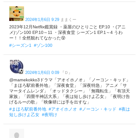
2024年1月6日 9:29
ままくー
2023年12月Netflix鑑賞録 ・薬屋のひとりごと EP.10 ・(アニ
メ)ゾン100 EP.10～11 ・深夜食堂 シーズン1 EP.1～4 うわ
ー！！全然観れてなかった😵
#シーズン1
#ゾン100
2024年1月6日 0:09
『Ｄ』
@mamekokko3ドラマ「アオイホノオ」「ノーコン・キッド」
「まほろ駅前番外地」「深夜食堂」「深夜特急」 アニメ「サ
マータイムレンダ」「オッドタクシー」「無職転生」「有頂天
家族」「四畳半神話大系」「夜は短し歩けよ乙女」「夜明け告
げるルーの歌」「映像研には手を出すな」
#まほろ駅前番外地
#アオイホノオ
#ノーコン・キッド
#夜は
短し歩けよ乙女
#夜明け