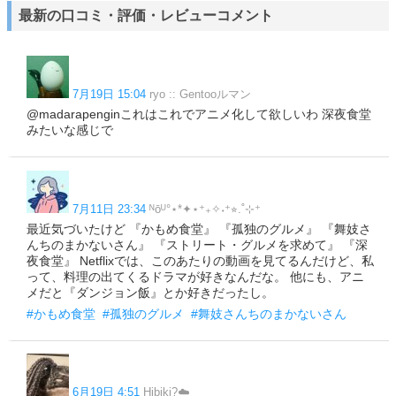
ーズ
親父
かもめ食堂
珈琲いかがでしょう
コタローは1人暮ら
1
1
1
1
最新の口コミ・評価・レビューコメント
し
シェフは名探偵
ソロ活女子のススメ
愛の不時着
イカゲーム
1
1
1
1
異世界居酒屋
桜のような僕の恋人
バスカヴィル家の犬
梨泰院
1
1
1
1
クラス
ハケンアニメ
今際の国のアリス
FirstLove初恋
神は見返
1
1
1
1
りを求める
ウ・ヨンウ弁護士は天才肌
還魂
ウェンズデー
舞妓
1
1
1
1
さんちのまかないさん
ブラッシュアップライフ
ちひろさん
ゾン
1
1
1
7月19日 15:04
ryo :: Gentooルマン
100
からかい上手の高木さん
忍びの家
シティーハンター
ブル
1
1
1
1
ーピリオド
@madarapenginこれはこれでアニメ化して欲しいわ 深夜食堂
1
みたいな感じで
7月11日 23:34
ᴺōᵁ°⋆*✦⋆⁺₊✧˖⁺⭐︎.˚⊹⁺
最近気づいたけど 『かもめ食堂』 『孤独のグルメ』 『舞妓さ
んちのまかないさん』 『ストリート・グルメを求めて』 『深
夜食堂』 Netflixでは、このあたりの動画を見てるんだけど、私
って、料理の出てくるドラマが好きなんだな。 他にも、アニ
メだと『ダンジョン飯』とか好きだったし。
#かもめ食堂
#孤独のグルメ
#舞妓さんちのまかないさん
6月19日 4:51
Hibiki?☁️