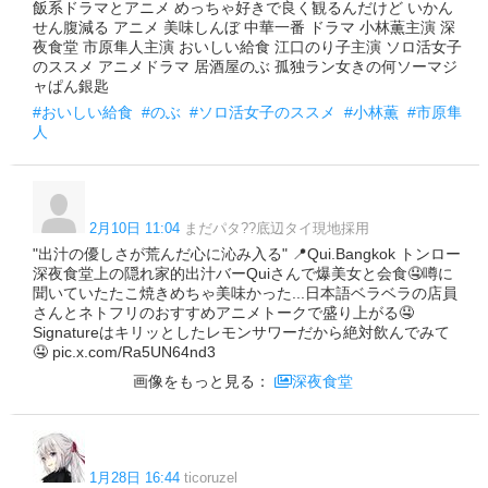
飯系ドラマとアニメ めっちゃ好きで良く観るんだけど いかん
せん腹減る アニメ 美味しんぼ 中華一番 ドラマ 小林薫主演 深
夜食堂 市原隼人主演 おいしい給食 江口のり子主演 ソロ活女子
のススメ アニメドラマ 居酒屋のぶ 孤独ラン女きの何ソーマジ
ャぱん銀匙
#おいしい給食
#のぶ
#ソロ活女子のススメ
#小林薫
#市原隼
人
2月10日 11:04
まだパタ??底辺タイ現地採用
"出汁の優しさが荒んだ心に沁み入る" 📍Qui.Bangkok トンロー
深夜食堂上の隠れ家的出汁バーQuiさんで爆美女と会食🤤噂に
聞いていたたこ焼きめちゃ美味かった...日本語ベラベラの店員
さんとネトフリのおすすめアニメトークで盛り上がる🤤
Signatureはキリッとしたレモンサワーだから絶対飲んでみて
🤤 pic.x.com/Ra5UN64nd3
画像をもっと見る：
深夜食堂
1月28日 16:44
ticoruzel