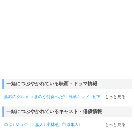
一緒につぶやかれている映画・ドラマ情報
孤独のグルメ
きのう何食べた?
浅草キッド
ピアノの森
もっと見る
おいし
10
3
2
2
い給食
闇金ウシジマくん
ウルトラマン
ターミネーター
君の膵
2
1
1
1
臓をたべたい
シーズン1
シーズン2
4話
劇場版
宇宙兄弟
花の
1
1
1
1
1
1
一緒につぶやかれているキャスト・俳優情報
ズボラ飯
まほろ駅前番外地
ノーコン・キッド
アオイホノオ
ラ
1
1
1
1
ーメン大好き小泉さん
天皇の料理番
サチのお寺ごはん
グランメ
1
1
1
ゾン東京
殺意の道程
夜は短し歩けよ乙女
夜明け
愛がなんだ
1
1
1
1
1
のぶ
ジョジョ
嘉人
小林薫
市原隼人
もっと見る
4
1
1
1
1
天気の子
泣きたい私は猫をかぶる
夏目友人帳
街の上で
シスタ
1
1
1
1