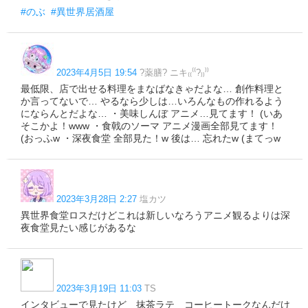
#のぶ
#異世界居酒屋
2023年4月5日 19:54
?薬膳? ニキ₍₍⁽⁽?₎₎⁾⁾
最低限、店で出せる料理をまなばなきゃだよな… 創作料理と
か言ってないで… やるなら少しは…いろんなもの作れるよう
にならんとだよな… ・美味しんぼ アニメ…見てます！ (いあ
そこかよ！www ・食戟のソーマ アニメ漫画全部見てます！
(おっふw ・深夜食堂 全部見た！w 後は… 忘れたw (まてっw
2023年3月28日 2:27
塩カツ
異世界食堂ロスだけどこれは新しいなろうアニメ観るよりは深
夜食堂見たい感じがあるな
2023年3月19日 11:03
TS
インタビューで見たけど 抹茶ラテ コーヒートークなんだけ