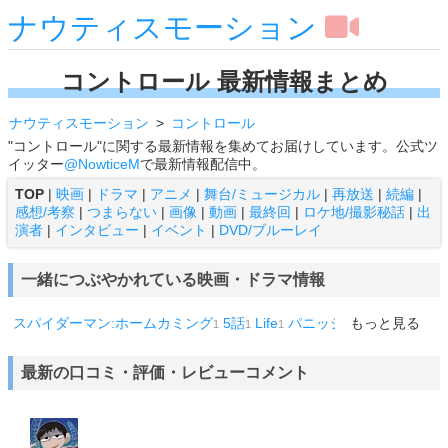
ナウティスモーション
コントロール 最新情報まとめ
ナウティスモーション
コントロール
"コントロール"に関する最新情報を集めてお届けしています。公式ツ
イッター
@NowticeM
で最新情報配信中。
TOP
|
映画
|
ドラマ
|
アニメ
|
舞台/ミュージカル
|
再放送
|
続編
|
感想/考察
|
つまらない
|
画像
|
動画
|
最終回
|
ロケ地/撮影秘話
|
出
演者
|
インタビュー
|
イベント
|
DVD/ブルーレイ
一緒につぶやかれている映画・ドラマ情報
スパイダーマン:ホームカミング
5話
Life
パニッシャー
もっと見る
ハルク
1
1
1
1
1
マトリックス
マウス
1
1
最新の口コミ・評価・レビューコメント