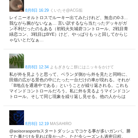
8月8日 16:29
くいたそ@ACG垢
レイニーオルトロスでルーキー出てみたけれど、無念の0-3…
我ながら腕がないなぁ… 言い訳するなら当たったデッキがガ
ン不利だったのもある（初戦火矢城砦コントロール、2戦目青
緑恋コン、3戦目はBYE）けど、やっぱりもっと回してからじ
ゃないとだなぁ…
8月8日 12:34
よもぎきなこ餅にはニッキをかけて
私が外を見ようと思って、ベランダ側から外を見たと同時に、
田畑の広がる景色の中にたった一台だけの車が現れる。それが
「B地点を通過中である」ということが繰り返される。これも
マインドコントロールだろう。私に外を見るようマインドコン
トロール。そして同じ現象を繰り返し見せる。他の人からは
8月8日 12:19
MASAHIRO
@aoisorasportsスタートダッシュでコケる事が多いガンバ。勝
てた事だけを見れば良かった。ただ今シーズンも過密日程。