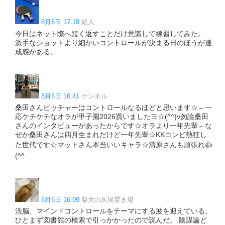
8月6日 17:19
結人
今日はネット際へ短く返すことだけ意識して練習してみた。
派手なショットより細かいコントロールが決まる日のほうが達
成感がある。
8月6日 16:41
ケンネル
桑田さんピッチャーはコントロールなるほどと思います☆←一
応ケチケチなオラが甲子園2026買いましたヨ☆(^^)v勿論桑田
さんのインタビューがあったからです☆オラより一年先輩←な
ぜか桑田さんは四月生まれだけど一年先輩☆KKコンビ熱狂し
た世代です☆マットさん本当いいキャラ☆清原さんも頑張れ👍
(^^
8月6日 16:09
柴犬の尻尾置き場
洗脳、マインドコントロールをテーマにする波を迎えている。
ひとまず図書館の検索で引っかかったので読んだ。 陰謀論ど