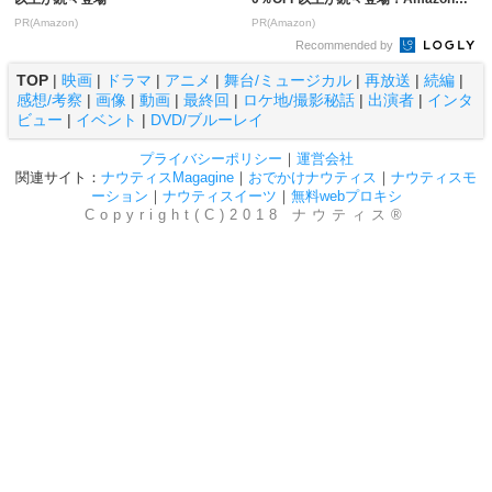
本気が...
PR(Amazon)
PR(Amazon)
Recommended by
TOP
|
映画
|
ドラマ
|
アニメ
|
舞台/ミュージカル
|
再放送
|
続編
|
感想/考察
|
画像
|
動画
|
最終回
|
ロケ地/撮影秘話
|
出演者
|
インタ
ビュー
|
イベント
|
DVD/ブルーレイ
プライバシーポリシー
｜
運営会社
関連サイト：
ナウティスMagagine
｜
おでかけナウティス
｜
ナウティスモ
ーション
｜
ナウティスイーツ
｜
無料webプロキシ
Copyright(C)2018 ナウティス®