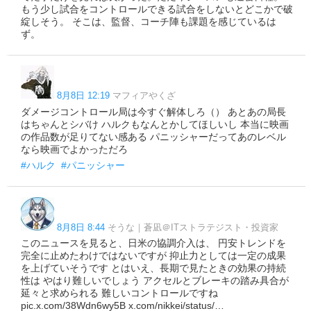
もう少し試合をコントロールできる試合をしないとどこかで破
綻しそう。 そこは、監督、コーチ陣も課題を感じているは
ず。
8月8日 12:19
マフィアやくざ
ダメージコントロール局は今すぐ解体しろ（） あとあの局長
はちゃんとシバけ ハルクもなんとかしてほしいし 本当に映画
の作品数が足りてない感ある パニッシャーだってあのレベル
なら映画でよかっただろ
#ハルク
#パニッシャー
8月8日 8:44
そうな｜蒼凪＠ITストラテジスト・投資家
このニュースを見ると、日米の協調介入は、 円安トレンドを
完全に止めたわけではないですが 抑止力としては一定の成果
を上げていそうです とはいえ、長期で見たときの効果の持続
性は やはり難しいでしょう アクセルとブレーキの踏み具合が
延々と求められる 難しいコントロールですね
pic.x.com/38Wdn6wy5B x.com/nikkei/status/…