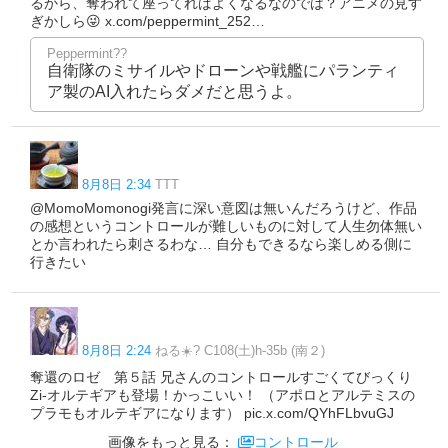
るから、奪われて座ってればよくなるなのでは？アニメの見す
ぎかしら😜 x.com/peppermint_252…
Peppermint??
自衛隊のミサイルやドローンや戦艦にパランティ
ア製のAI入れたらダメだと思うよ。
8月8日 2:34
TTT
@MomoMomonogi発言に深い意図は無いんだろうけど、作品
の感想というコントロールが難しいものに対して人生勿体無い
とか言われたら刺さるわな… 自分もできるなら楽しめる側に
行きたい
8月8日 2:24
ねる☀️? C108(土)h-35b (南２)
奪還のロゼ 第５話 兄さんのコントロールすごくてびっくり
Zi-オルテギアも登場！かっこいい！ （アポロとアルテミスの
プラモもオルテギアになります） pic.x.com/QYhFLbvuGJ
画像をもっと見る：
コントロール