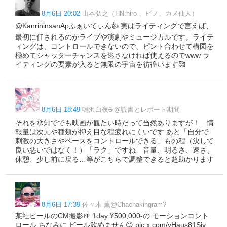
8月6日 20:02
山本弘之（HN:hiro 、ピノ、カメ仙人）
@KanrininsanApふぁいてぃん👍 実はライティングで言えば、
最初に任されるのがライブや演劇やミュージカルです。ライテ
ィングは、コントロールできないので、ピント合わせて構図を
極めてシャッターチャンスを逃さなければ使えるのでwww ラ
イティングの要素が入ると無限の宇宙を彷徨います🥰
8月6日 18:49
鳴沢白夜☕️@読書とレポート期間
それを承知ででも映画が観たい時だって当然ありますが！ 情
報量は次元や種類が抑え目な程疲れにくいです あと「自分で
刺激の大きさやペースをコントロールできる」もの程（決して
良い悪いではなく！）「ラク」ですね 音量、明るさ、速さ、
休憩、少し前に戻る…等がこちらで調整できると超助かります
8月6日 17:39
佐々木 薫@Chachakingram?
某社ビールのCM撮影🍺 1day ¥500,000-の モーションコント
ロール ちなみに ビール飲めません😊 pic.x.com/yHaus81Siv