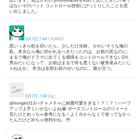
思います。知念さんの youtube動画を初めて見たときに只者で
はないそのバット コントロール技術にびっくりしたことを思
い出しました。
8月7日 7:44
CIDA657
思いっきり机を叩いたら、少しだけ冷静。 かわいそうな俺の
机。本当なら俺に叩かれるべきだったのは、お前の尻なのに。
まるで俺がドラマに出てくる感情をコントロールできないDV
男みたいになって、お前はまるで何も悪くない被害者みたいじ
ゃねえか。 本当は全部お前のせいなのに。腹が立つ。
8月7日 7:04
ねむ
@honglin313ハチャメチャに綺麗可愛すぎる！？！？！ハーフ
アップ上手くいかないよね😭 ポーズコントロールのツイート
見たけどめっちゃ参考になる！よく分からなくて使ってなかっ
たんだけどめちゃ便利やね…🥹