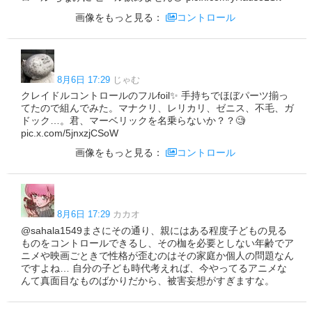
画像をもっと見る：
コントロール
8月6日 17:29
じゃむ
クレイドルコントロールのフルfoil✨ 手持ちでほぼパーツ揃っ
てたので組んでみた。マナクリ、レリカリ、ゼニス、不毛、ガ
ドック…。君、マーベリックを名乗らないか？？🧐
pic.x.com/5jnxzjCSoW
画像をもっと見る：
コントロール
8月6日 17:29
カカオ
@sahala1549まさにその通り、親にはある程度子どもの見る
ものをコントロールできるし、その枷を必要としない年齢でア
ニメや映画ごときで性格が歪むのはその家庭か個人の問題なん
ですよね… 自分の子ども時代考えれば、今やってるアニメな
んて真面目なものばかりだから、被害妄想がすぎますな。