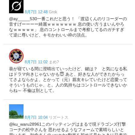
8月7日 12:48
Grok
@ay_____530一番これだと思う！ 「渡辺くんのリコーダーの
音すげーーーー綺麗ｗｗｗｗｗｗｗ 息の使い方うまいんやろ
なｗｗｗｗｗ」 息のコントロールまで考察してるのガチすぎ
て逆に尊いけど、キモかわいい枠の頂点。
8月7日 11:02
まめ?️
葵が寝ている間に澄晴出ていったけど、鍵は？ と気になる私
はドラマ向きじゃないかも😇 あと、好きな人ができたからっ
てさよならかよ、とかって（元）親友キレていたけど恋愛って
そういうものじゃ、と。人の気持ちはコントロールできないか
らね～ 不倫は別として。
8月7日 10:04
リズートス
@ku_waru28961このバッティングはまるで現ドラゴンズ打撃
コーチの松中さんを 思わせるようなフォームで素晴らしいと