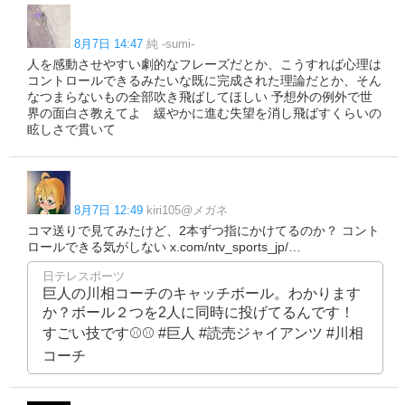
8月7日 14:47
純 -sumi-
人を感動させやすい劇的なフレーズだとか、こうすれば心理は
コントロールできるみたいな既に完成された理論だとか、そん
なつまらないもの全部吹き飛ばしてほしい 予想外の例外で世
界の面白さ教えてよ 緩やかに進む失望を消し飛ばすくらいの
眩しさで貫いて
8月7日 12:49
kiri105@メガネ
コマ送りで見てみたけど、2本ずつ指にかけてるのか？ コント
ロールできる気がしない x.com/ntv_sports_jp/…
日テレスポーツ
巨人の川相コーチのキャッチボール。わかります
か？ボール２つを2人に同時に投げてるんです！
すごい技です⚾️⚾️ #巨人 #読売ジャイアンツ #川相
コーチ