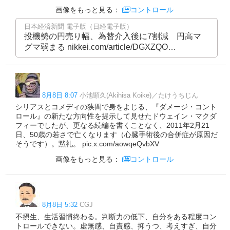
画像をもっと見る：
コントロール
日本経済新聞 電子版（日経電子版）
投機勢の円売り幅、為替介入後に7割減 円高マ
グマ弱まる nikkei.com/article/DGXZQO…
8月8日 8:07
小池顕久(Akihisa Koike)／たけうちじん
シリアスとコメディの狭間で身をよじる、『ダメージ・コント
ロール』の新たな方向性を提示して見せたドウェイン・マクダ
フィーでしたが、更なる続編を書くことなく、2011年2月21
日、50歳の若さで亡くなります（心臓手術後の合併症が原因だ
そうです）。黙礼。 pic.x.com/aowqeQvbXV
画像をもっと見る：
コントロール
8月8日 5:32
CGJ
不摂生、生活習慣終わる。判断力の低下、自分をある程度コン
トロールできない。虚無感、自責感、抑うつ、考えすぎ、自分