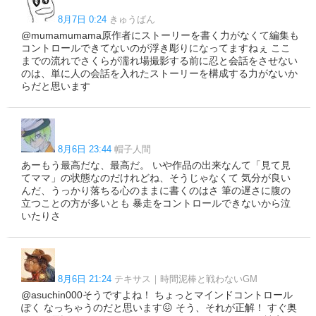
8月7日 0:24
きゅうばん
@mumamumama原作者にストーリーを書く力がなくて編集も
コントロールできてないのが浮き彫りになってますねぇ ここ
までの流れでさくらが濡れ場撮影する前に忍と会話をさせない
のは、単に人の会話を入れたストーリーを構成する力がないか
らだと思います
8月6日 23:44
帽子人間
あーもう最高だな、最高だ。 いや作品の出来なんて「見て見
てママ」の状態なのだけれどね、そうじゃなくて 気分が良い
んだ、うっかり落ちる心のままに書くのはさ 筆の遅さに腹の
立つことの方が多いとも 暴走をコントロールできないから泣
いたりさ
8月6日 21:24
テキサス｜時間泥棒と戦わないGM
@asuchin000そうですよね！ ちょっとマインドコントロール
ぽく なっちゃうのだと思います😖 そう、それが正解！ すぐ奥