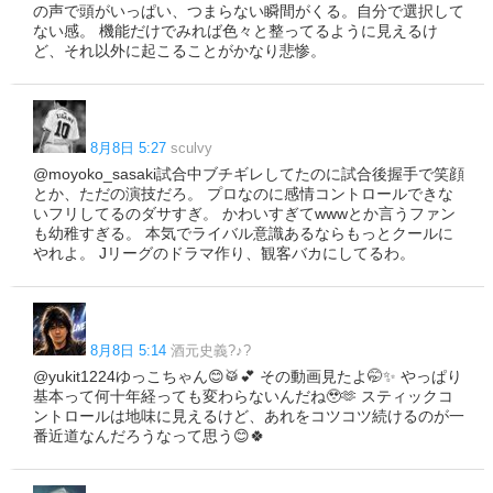
の声で頭がいっぱい、つまらない瞬間がくる。自分で選択して
ない感。 機能だけでみれば色々と整ってるように見えるけ
ど、それ以外に起こることがかなり悲惨。
8月8日 5:27
sculvy
@moyoko_sasaki試合中ブチギレしてたのに試合後握手で笑顔
とか、ただの演技だろ。 プロなのに感情コントロールできな
いフリしてるのダサすぎ。 かわいすぎてwwwとか言うファン
も幼稚すぎる。 本気でライバル意識あるならもっとクールに
やれよ。 Jリーグのドラマ作り、観客バカにしてるわ。
8月8日 5:14
酒元史義?♪?
@yukit1224ゆっこちゃん😊🥁💕 その動画見たよ🤭✨ やっぱり
基本って何十年経っても変わらないんだね🥹🫶 スティックコ
ントロールは地味に見えるけど、あれをコツコツ続けるのが一
番近道なんだろうなって思う😊🍀