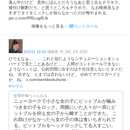
真ん中だけど、意外にほんとだろうなあと思う点もチラホラ。
後付け解釈だろ、と思うところもチラホラ。 なお映画見なさ
すぎてタイタニックしか知らなかったのが悔やまれる。
pic.x.com/IP6Lug8Ltk
画像をもっと見る：
コントロール
8月6日 16:04
飛梅香 HI_ME_KA 2026
ひでえなぁ……… これと似たようなシチュエーションをシェ
パードで見たことあるけど…… 人間がコントロールできない
ようなペットは、公的空間に出すのは十分注意しないとダメだ
ね。 出すな、とまでは言わないけど。 せめてマウスガードと
か、ね。 x.com/worldsokuho/st…
#マウス
衝撃映像ちゃんねる
ニューヨークで小さな女の子にピットブルが噛み
つき女の子をロック。周囲にいた人々が一斉にピ
ットブルを抑え女の子から離すことができた。 こ
れ助けがなかったら女の子の体は食いちぎられて
る。ピットブルをヘッドロックしてる人すごい。