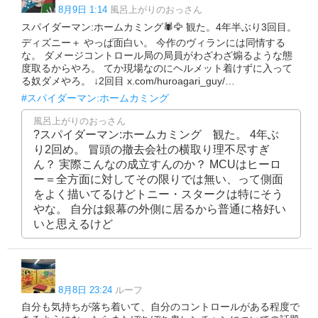
8月9日 1:14
風呂上がりのおっさん
スパイダーマン:ホームカミング🕷️🦅 観た。4年半ぶり3回目。
ディズニー＋ やっぱ面白い。 今作のヴィランには同情する
な。 ダメージコントロール局の局員がわざわざ煽るような態
度取るからやろ。 てか現場なのにヘルメット着けずに入って
る奴ダメやろ。 ↓2回目 x.com/huroagari_guy/…
#スパイダーマン:ホームカミング
風呂上がりのおっさん
?スパイダーマン:ホームカミング 観た。 4年ぶ
り2回め。 冒頭の撤去会社の横取り理不尽すぎ
ん？ 実際こんなの成立すんのか？ MCUはヒーロ
ー＝全方面に対してその限りでは無い、って側面
をよく描いてるけどトニー・スタークは特にそう
やな。 自分は銀幕の外側に居るから普通に格好い
いと思えるけど
8月8日 23:24
ルーフ
自分も気持ちが落ち着いて、自分のコントロールがある程度で