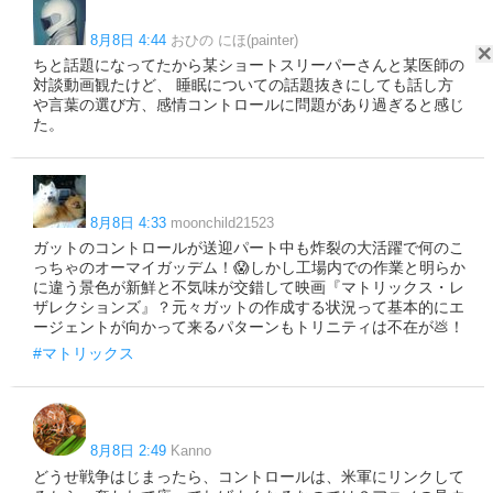
8月8日 4:44
おひの にほ(painter)
ちと話題になってたから某ショートスリーパーさんと某医師の
対談動画観たけど、 睡眠についての話題抜きにしても話し方
や言葉の選び方、感情コントロールに問題があり過ぎると感じ
た。
8月8日 4:33
moonchild21523
ガットのコントロールが送迎パート中も炸裂の大活躍で何のこ
っちゃのオーマイガッデム！😱しかし工場内での作業と明らか
に違う景色が新鮮と不気味が交錯して映画『マトリックス・レ
ザレクションズ』？元々ガットの作成する状況って基本的にエ
ージェントが向かって来るパターンもトリニティは不在が💩！
#マトリックス
8月8日 2:49
Kanno
どうせ戦争はじまったら、コントロールは、米軍にリンクして