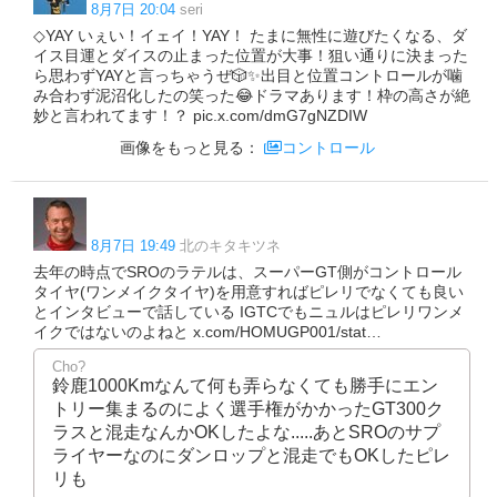
8月7日 20:04
seri
◇YAY いぇい！イェイ！YAY！ たまに無性に遊びたくなる、ダ
イス目運とダイスの止まった位置が大事！狙い通りに決まった
ら思わずYAYと言っちゃうぜ🎲✨出目と位置コントロールが噛
み合わず泥沼化したの笑った😂ドラマあります！枠の高さが絶
妙と言われてます！？ pic.x.com/dmG7gNZDIW
画像をもっと見る：
コントロール
8月7日 19:49
北のキタキツネ
去年の時点でSROのラテルは、スーパーGT側がコントロール
タイヤ(ワンメイクタイヤ)を用意すればピレリでなくても良い
とインタビューで話している IGTCでもニュルはピレリワンメ
イクではないのよねと x.com/HOMUGP001/stat…
Cho?
鈴鹿1000Kmなんて何も弄らなくても勝手にエン
トリー集まるのによく選手権がかかったGT300ク
ラスと混走なんかOKしたよな.....あとSROのサプ
ライヤーなのにダンロップと混走でもOKしたピレ
リも