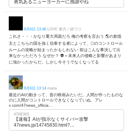
勇気あるニューヨーカーに感謝やね
8月6日 13:46
LOVE 東方／終ワリ
これさ・・・かなり重大局面だろ 俺の考察を言おう 🌎️の創造
主とこちらの国を強く信奉する者によって、🌕️のコントロール
ルームの攻略が始まったかもしれない 前はこんな事決して出
来なかっただろう なぜか？ 👽️＝未来人の侵略と影響があまり
に強かったからだ。しかし今そうでなくなってる
8月6日 13:14
maria
最近のAIの動きって、昔の映画みたいだ。人間が作ったものな
のに人間がコントロールできなくなっていぬ、アレ
x.com/47news_officia…
47NEWS
【速報】AIが指示なくサイバー攻撃
47news.jp/14745830.html?…