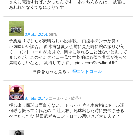
さんに電話すればよかったんです… あすちんさんは、 被害に
あわれてなくてなによりです！
8月6日 20:51
terra
予想通りでしたが素晴らしい投手戦。 両投手テンポが良く、
小気味いい試合。 鈴木有は夏大会前に見た時に腕の振りが良
く、コントロールが抜群で、簡単に崩れることはないと思って
ましたが、このインタビュー見て性格的にも落ち着気があって
素晴らしいなと。 期待してます。 pic.x.com/2c5JkduUfG
画像をもっと見る：
コントロール
8月6日 20:45
ゴール・D・飲茶?
押し出し四球は面白くない。 せっかく佐々木俊輔はボール球
何球も振ってくれたのに 辻大雅、死球出した時に交代させる
べきだったな 益田武尚もコントロール悪いけど大丈夫？？