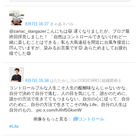
8月7日 16:27
きゃあスバル
@zanac_stargazerこんにちは😃 遅くなりましたが、ブログ最
終回拝見しました！ 「自然はコントロールできないけれど一
緒に楽しむことはできる」私も大島遠征を間近に台風🌀接近に
凹んでいますが、染みるお言葉です😊 あらためましてお疲れ
様でした😄
8月7日 15:34
はだたかし│Lii COO/CHRO│組織開発士
コントロールブルな人生こそ人生の醍醐味なんじゃないかな。
自分で決めて自分で進む。人の目を気にして、誰かのために、
誰かの方法で生きててもつまらない。自分の心に従って、自分
のために、自分の方法で生きてこそのMy Life。自分の人生は
自分のもの。 pic.x.com/hXhf5GkxnW
画像をもっと見る：
コントロール
#Life