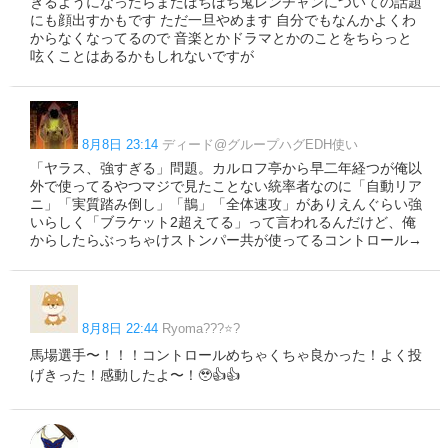
きるようになったらまたぼちぼち鬼レンチャンについての話題
にも顔出すかもです ただ一旦やめます 自分でもなんかよくわ
からなくなってるので 音楽とかドラマとかのことをちらっと
呟くことはあるかもしれないですが
8月8日 23:14
ディード@グループハグEDH使い
「ヤラス、強すぎる」問題。カルロフ亭から早二年経つが俺以
外で使ってるやつマジで見たことない統率者なのに「自動リア
ニ」「実質踏み倒し」「鵲」「全体速攻」がありえんぐらい強
いらしく「ブラケット2超えてる」って言われるんだけど、俺
からしたらぶっちゃけストンパー共が使ってるコントロール→
8月8日 22:44
Ryoma???⭐️?
馬場選手〜！！！コントロールめちゃくちゃ良かった！よく投
げきった！感動したよ〜！🥹👍👍