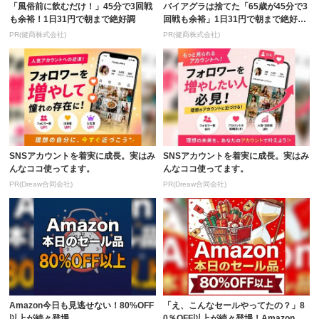
「風俗前に飲むだけ！」45分で3回戦
バイアグラは捨てた「65歳が45分で3
も余裕！1日31円で朝まで絶好調
回戦も余裕」1日31円で朝まで絶好
調！
PR(健商株式会社)
PR(健商株式会社)
SNSアカウントを着実に成長。実はみ
SNSアカウントを着実に成長。実はみ
んなココ使ってます。
んなココ使ってます。
PR(Dreaw合同会社)
PR(Dreaw合同会社)
Amazon今日も見逃せない！80%OFF
「え、こんなセールやってたの？」8
以上が続々登場
0％OFF以上が続々登場！Amazonの