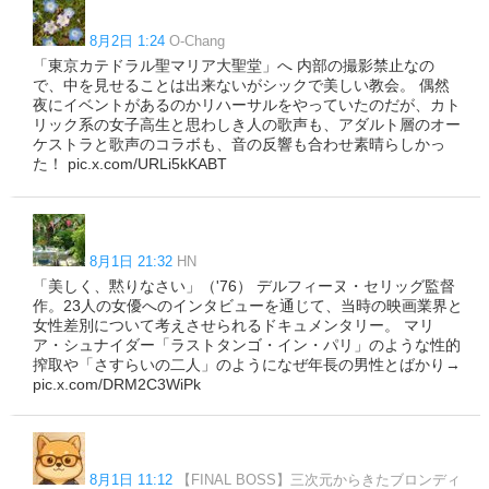
8月2日 1:24
O-Chang
「東京カテドラル聖マリア大聖堂」へ 内部の撮影禁止なの
で、中を見せることは出来ないがシックで美しい教会。 偶然
夜にイベントがあるのかリハーサルをやっていたのだが、カト
リック系の女子高生と思わしき人の歌声も、アダルト層のオー
ケストラと歌声のコラボも、音の反響も合わせ素晴らしかっ
た！ pic.x.com/URLi5kKABT
8月1日 21:32
HN
「美しく、黙りなさい」（'76） デルフィーヌ・セリッグ監督
作。23人の女優へのインタビューを通じて、当時の映画業界と
女性差別について考えさせられるドキュメンタリー。 マリ
ア・シュナイダー「ラストタンゴ・イン・パリ」のような性的
搾取や「さすらいの二人」のようになぜ年長の男性とばかり→
pic.x.com/DRM2C3WiPk
8月1日 11:12
【FINAL BOSS】三次元からきたブロンディ