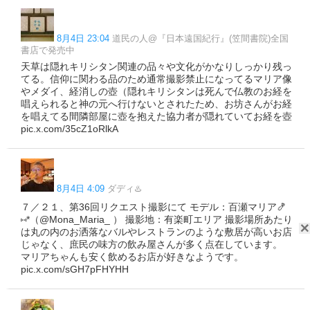
8月4日 23:04
道民の人@『日本遠国紀行』(笠間書院)全国
書店で発売中
天草は隠れキリシタン関連の品々や文化がかなりしっかり残っ
てる。信仰に関わる品のため通常撮影禁止になってるマリア像
やメダイ、経消しの壺（隠れキリシタンは死んで仏教のお経を
唱えられると神の元へ行けないとされたため、お坊さんがお経
を唱えてる間隣部屋に壺を抱えた協力者が隠れていてお経を壺
pic.x.com/35cZ1oRlkA
8月4日 4:09
ダディ♨️
７／２１、第36回リクエスト撮影にて モデル：百瀬マリア🍤
⑅*（@Mona_Maria_ ） 撮影地：有楽町エリア 撮影場所あたり
は丸の内のお洒落なバルやレストランのような敷居が高いお店
じゃなく、庶民の味方の飲み屋さんが多く点在しています。
マリアちゃんも安く飲めるお店が好きなようです。
pic.x.com/sGH7pFHYHH