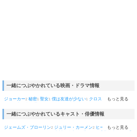
一緒につぶやかれている映画・ドラマ情報
ジョーカー
秘密
聖女
僕は友達が少ない
クロスロード
もっと見る
フラン
2
1
1
1
1
ドル
4話
父と暮せば
1
1
1
一緒につぶやかれているキャスト・俳優情報
ジェームズ・ブローリン
ジュリー・カーメン
ヒース・レジャー
もっと見る
2
2
2
ホアキン・フェニックス
上川路啓志
伊藤かな
千葉雄大
戸次重
2
1
1
1