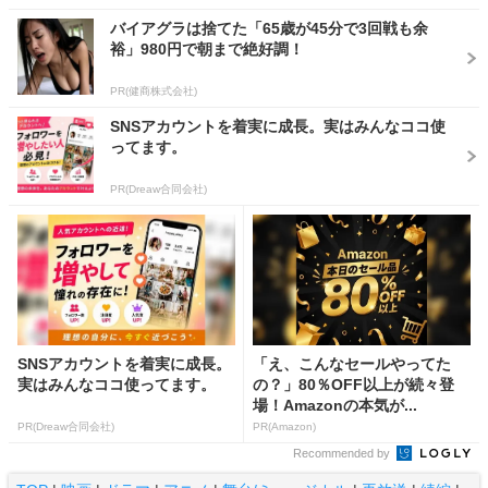
バイアグラは捨てた「65歳が45分で3回戦も余
裕」980円で朝まで絶好調！
PR(健商株式会社)
SNSアカウントを着実に成長。実はみんなココ使
ってます。
PR(Dreaw合同会社)
SNSアカウントを着実に成長。
「え、こんなセールやってた
実はみんなココ使ってます。
の？」80％OFF以上が続々登
場！Amazonの本気が...
PR(Dreaw合同会社)
PR(Amazon)
Recommended by