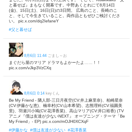
と暮せば』まもなく開幕です。中野あくとれにて8月14日
(金)、15日(土)、16日(日)の3日間。 広島のこと、長崎のこ
と、そして今生きていること。両作品ともぜひご検討くださ
い。 pic.x.com/dq2IefaneY
#父と暮せば
8月6日 11:44
ごまし～お
まぐだら屋のマリア ドラマもよかーたよ……！！
pic.x.com/vJkp3VzCXq
8月6日 0:14
keyくん
Be My Friend - 隣人部-三日月夜空(CV:井上麻里奈)、柏崎星奈
(CV:伊藤かな恵)、楠幸村(CV:山本希望)、志熊理科(CV:福圓美
里)、羽瀬川小鳩(CV:花澤香菜)、高山マリア(CV:井口裕香) (TV
アニメ『僕は友達が少ないNEXT』 オープニング・テーマ「Be
My Friend」- EP) pic.x.com/mOJH0XCXqF
#伊藤かな
#僕は友達が少ない
#花澤香菜