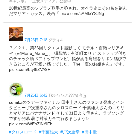
キャン版』『王女メディア』公開中
20世紀最高のソプラノ歌手と称され、オペラ史にその名を刻ん
だマリア・カラス。映画『 pic.x.com/cAMfxYSJNg
7月26日 7:18
ダディ♨️
７／２１、第36回リクエスト撮影にて モデル：百瀬マリア🍤
⑅*（@Mona_Maria_ ） 撮影地：有楽町エリア ストラップ付き
のチェック柄ベアトップワンピ、幅がある肩紐をリボン結びで
きるところが可愛い感じでした。 The「夏のお嬢さん」です。
pic.x.com/btyI8ZVA9F
7月26日 6:42
Tkチワワぶ???️٩( ᐛ )و
sumikaのツアーファイナル 田中圭さんのファンミ発表とイン
タビュー 戸次重幸さんのクロスロード 千葉雄大さんのエミリ
とマリアにバナナサンド そして31日より母さん、ラブソング
ですが開幕 暑さ対策万全で行きましょう✨
pic.x.com/WEoZlNt9Fb
#クロスロード
#千葉雄大
#戸次重幸
#田中圭