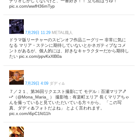
ナリオしかしてないけど、一番好き！！ 立ち絵はうゆ！
pic.x.com/wwfH36mTyp
7月29日 11:29
METAL職人
ドラマ版リーチャーのスピンオフ作品ニーグリー 非常に気に
なる マリア・ステンに期待していないとかネガティブなコメ
ントがあるが、個人的には、好きなキャラクターだから期待し
たい pic.x.com/ppvKxXlB0a
7月29日 4:09
ダディ♨️
７／２１、第36回リクエスト撮影にて モデル：百瀬マリア🍤
⑅*（@Mona_Maria_ ） 撮影地：有楽町エリア 長くマリアちゃ
んを撮っていると見ていただいている方々から、 「この写
真、ダディ♨フォトだよね」 とよく言われます。
pic.x.com/i6pC1fd11h