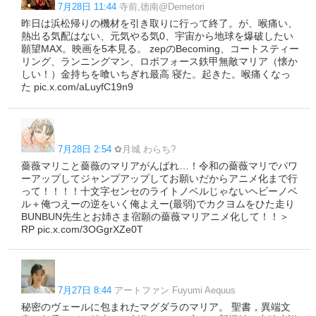
7月28日 11:44
寺前,徳南@Demetori
昨日は浜松帰りの機材を引き取りに行って終了。が、喉痛い、
熱出る気配はない、元気やる気0、宇宙から地球を爆破したい
願望MAX。映画を5本見る。 zepのBecoming、コートスティー
リング、ランニングマン、ロボフォース鉄甲無敵マリア（懐か
しい！）金持ちを喰いちぎれ最高 寝た。起きた。喉痛くなっ
た pic.x.com/aLuyfC19n9
7月28日 2:54
✿月城 わらち?
薔薇マリこと薔薇のマリアがんばれ…！令和の薔薇マリでパワ
ーアップしてジャンプアップしてお願いだからアニメ化まで行
って！！！！十文字センセのライトノベルじゃないヘビーノベ
ル＋俺つえーの逆をいく俺よえー(最弱)でカクヨムをひた走り
BUNBUN先生とお姉さま宿願の薔薇マリアニメ化して！！＞
RP pic.x.com/3OGgrXZe0T
7月27日 8:44
アートファン Fuyumi Aequus
秘密のヴェールに包まれたマグダラのマリア。 聖書，異端文