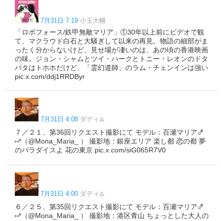
7月31日 7:19
小玉大輔
「ロボフォース/鉄甲無敵マリア」①30年以上前にビデオで観
て、マクラウド白石と大騒ぎして以来の再見。物語の細部がま
ったく分からないけど、見せ場が凄いのは、あの頃の香港映画
の味。ジョン・シャムとツイ・ハークとトニー・レオンのドタ
バタはトホホだけど、「霊幻道師」のラム・チェンインは強い
pic.x.com/ddj1RRDByr
7月31日 4:08
ダディ♨️
７／２１、第36回リクエスト撮影にて モデル：百瀬マリア🍤
⑅*（@Mona_Maria_ ） 撮影地：銀座エリア 楽し都 恋の都 夢
のパラダイスよ 花の東京 pic.x.com/siG065R7V0
7月31日 4:00
ダディ♨️
６／２５、第35回リクエスト撮影にて モデル：百瀬マリア🍤
⑅*（@Mona_Maria_ ） 撮影地：港区青山 ちょっとした大人の