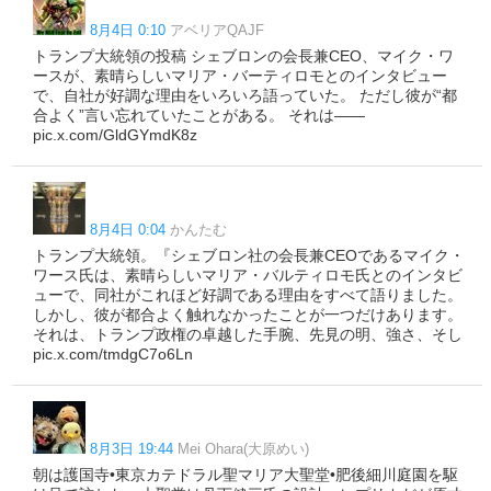
8月4日 0:10
アベリアQAJF
トランプ大統領の投稿 シェブロンの会長兼CEO、マイク・ワ
ースが、素晴らしいマリア・バーティロモとのインタビュー
で、自社が好調な理由をいろいろ語っていた。 ただし彼が“都
合よく”言い忘れていたことがある。 それは――
pic.x.com/GldGYmdK8z
8月4日 0:04
かんたむ
トランプ大統領。『シェブロン社の会長兼CEOであるマイク・
ワース氏は、素晴らしいマリア・バルティロモ氏とのインタビ
ューで、同社がこれほど好調である理由をすべて語りました。
しかし、彼が都合よく触れなかったことが一つだけあります。
それは、トランプ政権の卓越した手腕、先見の明、強さ、そし
pic.x.com/tmdgC7o6Ln
8月3日 19:44
Mei Ohara(大原めい)
朝は護国寺•東京カテドラル聖マリア大聖堂•肥後細川庭園を駆