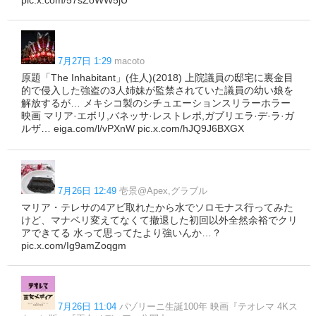
7月27日 1:29
macoto
原題「The Inhabitant」(住人)(2018) 上院議員の邸宅に裏金目
的で侵入した強盗の3人姉妹が監禁されていた議員の幼い娘を
解放するが… メキシコ製のシチュエーションスリラーホラー
映画 マリア·エボリ,バネッサ·レストレポ,ガブリエラ·デ·ラ·ガ
ルザ… eiga.com/l/vPXnW pic.x.com/hJQ9J6BXGX
7月26日 12:49
壱景@Apex,グラブル
マリア・テレサの4アビ取れたから水でソロモナス行ってみた
けど、マナベリ変えてなくて撤退した初回以外全然余裕でクリ
アできてる 水って思ってたより強いんか…？
pic.x.com/Ig9amZoqgm
7月26日 11:04
パゾリーニ生誕100年 映画『テオレマ 4Kス