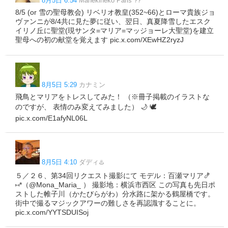
8月5日 6:54
Manekineko Paris ??
8/5 (or 雪の聖母教会) リベリオ教皇(352~66)とローマ貴族ジョ
ヴァンニが8/4共に見た夢に従い、翌日、真夏降雪したエスク
イリノ丘に聖堂(現サンタ=マリア=マッジョーレ大聖堂)を建立
聖母への初の献堂を覚えます pic.x.com/XEwHZ2ryzJ
8月5日 5:29
カナミン
飛鳥とマリアをトレスしてみた！ （※冊子掲載のイラストな
のですが、 表情のみ変えてみました） 🌙 🕊️
pic.x.com/E1afyNL06L
8月5日 4:10
ダディ♨️
５／２６、第34回リクエスト撮影にて モデル：百瀬マリア🍤
⑅*（@Mona_Maria_ ） 撮影地：横浜市西区 この写真も先日ポ
ストした帷子川（かたびらがわ）分水路に架かる鶴屋橋です。
街中で撮るマジックアワーの難しさを再認識することに。
pic.x.com/YYTSDUISoj