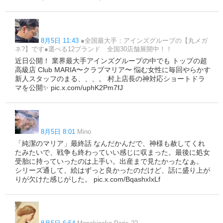
8月5日 11:43
●全国最大手：アインズグループの【丸メガ
ネ?】です●選べる12ブランド 全国30店舗展開中！！
近日公開！ 業界最大手アインズグループの中でも トップの超
高級店 Club MARIA〜クラブマリア〜 悩む女性に毎回やらかす
新人スタッフのまる、、、。 村上店長の神対応ショートドラ
マを公開✨ pic.x.com/uphK2Pm7fJ
8月5日 8:01
Mino
「純潔のマリア」最終話 なんだかんだで、神様も赦してくれ
たみたいで、戦争も終わっていい感じに収まった。最後に処女
受胎に持っていったのは上手い。出産まで見たかったなぁ。
シリーズ通して、絵はずっと良かったのだけど、話に盛り上が
りが欠けた感じがした。 pic.x.com/BqashxIxLf