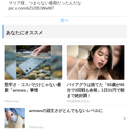
マリア様、つまらない最期だったんだな
pic.x.com/kZU3EcWwW7
次へ
あなたにオススメ
堅牢さ・コスパだけじゃない最
バイアグラは捨てた「65歳が45
新「arrows」事情
分で3回戦も余裕」1日31円で朝
まで絶好調！
PR(arrows)
PR(健商株式会社)
arrowsの頑丈さがとんでもないレベルに
PR(arrows)