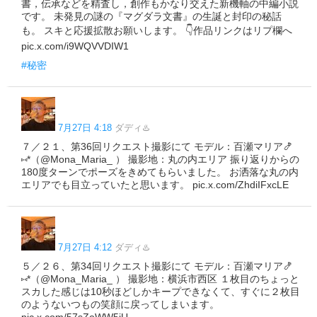
書，伝承などを精査し，創作もかなり交えた新機軸の中編小説
です。 未発見の謎の『マグダラ文書』の生誕と封印の秘話
も。 スキと応援拡散お願いします。 👇作品リンクはリプ欄へ
pic.x.com/i9WQVVDIW1
#秘密
7月27日 4:18
ダディ♨️
７／２１、第36回リクエスト撮影にて モデル：百瀬マリア🍤
⑅*（@Mona_Maria_ ） 撮影地：丸の内エリア 振り返りからの
180度ターンでポーズをきめてもらいました。 お洒落な丸の内
エリアでも目立っていたと思います。 pic.x.com/ZhdiIFxcLE
7月27日 4:12
ダディ♨️
５／２６、第34回リクエスト撮影にて モデル：百瀬マリア🍤
⑅*（@Mona_Maria_ ） 撮影地：横浜市西区 １枚目のちょっと
スカした感じは10秒ほどしかキープできなくて、すぐに２枚目
のようないつもの笑顔に戻ってしまいます。
pic.x.com/57sZoWW5jU