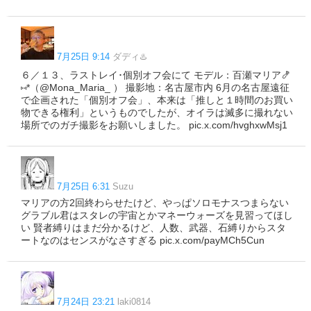
7月25日 9:14
ダディ♨️
６／１３、ラストレイ･個別オフ会にて モデル：百瀬マリア🍤
⑅*（@Mona_Maria_ ） 撮影地：名古屋市内 6月の名古屋遠征
で企画された「個別オフ会」、本来は「推しと１時間のお買い
物できる権利」というものでしたが、オイラは滅多に撮れない
場所でのガチ撮影をお願いしました。 pic.x.com/hvghxwMsj1
7月25日 6:31
Suzu
マリアの方2回終わらせたけど、やっぱソロモナスつまらない
グラブル君はスタレの宇宙とかマネーウォーズを見習ってほし
い 賢者縛りはまだ分かるけど、人数、武器、石縛りからスタ
ートなのはセンスがなさすぎる pic.x.com/payMCh5Cun
7月24日 23:21
laki0814