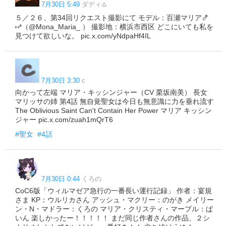
7月30日 5:49
ダディ♨️
５／２６、第34回リクエスト撮影にて モデル：百瀬マリア🍤
⑅*（@Mona_Maria_ ） 撮影地：横浜市西区 どこにいても私を
見つけて欲しいな。 pic.x.com/yNdpaHf4IL
7月30日 3:30
c
向かって左端 マリア・キッシンジャー（CV 栗坂南美） 長女
マリッサの姉 第4話 無自覚聖女は今日も無意識に力を垂れ流す
The Oblivious Saint Can't Contain Her Power マリア キッシン
ジャー pic.x.com/zuah1mQrT6
#聖女
#4話
7月30日 0:44
くろの
CoC6版「ウィルマゼア急行の一番長い運行記録」 作者：宴規
さま KP：ウルリカさん アッシュ・マクリー：のがき メイリー
ン・N・マドラー：くろの マリア・クリスティ・マープル：ぱ
いん 楽しかったー！！！！！ まだ同じ作者さんの作品、２シ