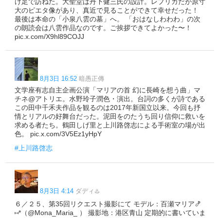
け足で訪ねた。大聖堂は丹下健三氏の設計。レプリカだが原寸
大のピエタ像があり、真近で見ることができて幸せだった！
最後は本命の「小泉八雲の墓」へ。 「おはなしわわわ」の次
の朗読会は八雲作品なのです。ご挨拶できてよかった〜！
pic.x.com/X9hl89COJJ
8月3日 16:52
暗愚正傳
文学座有志自主企画公演「マリアの首 幻に長崎を想う曲」マ
チネ@アトリエ。水野玲子潤色・演出。台詞の多くが詩である
この田中千禾夫作品を観るのは2017年新国立以来。今回も抒
情とリアルの好舞台だった。泥田をのたうち回り信仰に救いを
求める者たち。鶴田しげ里と上川路啓志による手術室の場が出
色。 pic.x.com/3V5Ez1yHpY
#上川路啓志
8月3日 4:14
ダディ♨️
６／２５、第35回リクエスト撮影にて モデル：百瀬マリア🍤
⑅*（@Mona_Maria_ ） 撮影地：港区青山 定期的に書いていま