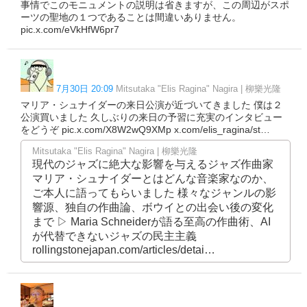
事情でこのモニュメントの説明は省きますが、この周辺がスポ
ーツの聖地の１つであることは間違いありません。
pic.x.com/eVkHfW6pr7
7月30日 20:09
Mitsutaka "Elis Ragina" Nagira | 柳樂光隆
マリア・シュナイダーの来日公演が近づいてきました 僕は２
公演買いました 久しぶりの来日の予習に充実のインタビュー
をどうぞ pic.x.com/X8W2wQ9XMp x.com/elis_ragina/st…
Mitsutaka "Elis Ragina" Nagira | 柳樂光隆
現代のジャズに絶大な影響を与えるジャズ作曲家
マリア・シュナイダーとはどんな音楽家なのか、
ご本人に語ってもらいました 様々なジャンルの影
響源、独自の作曲論、ボウイとの出会い後の変化
まで ▷ Maria Schneiderが語る至高の作曲術、AI
が代替できないジャズの民主主義
rollingstonejapan.com/articles/detai…