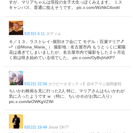
すが、マリアちゃんは現役の女子大生っぽくみえます。 ミス
キャンパス、普通に狙えそうです。 pic.x.com/WzNkC4ookl
8月3日 4:11
ダディ♨️
６／１３、ラストレイ･個別オフ会にて モデル：百瀬マリア🍤
⑅*（@Mona_Maria_ ） 撮影地：名古屋市内 もうとっくに紫陽
花は過ぎてしまいましたが、名古屋市内で撮影をした２ヶ月近
く前は咲き始めている頃でした。 pic.x.com/OyBvjVsKP7
8月2日 22:04
カウピーオダッティE @ギアマニ福岡参戦
ちいかわ映画を見に行った2人 特に、マリアさんはちいかわが
気に入ったようです w （特に、ちいかわがお気に入り）
pic.x.com/leOWKgVZWi
8月2日 19:44
Jinsei Oh??