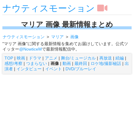
ナウティスモーション
マリア 画像 最新情報まとめ
ナウティスモーション
マリア
画像
"マリア 画像"に関する最新情報を集めてお届けしています。公式ツ
イッター
@NowticeM
で最新情報配信中。
TOP
|
映画
|
ドラマ
|
アニメ
|
舞台/ミュージカル
|
再放送
|
続編
|
感想/考察
|
つまらない
|
画像
|
動画
|
最終回
|
ロケ地/撮影秘話
|
出
演者
|
インタビュー
|
イベント
|
DVD/ブルーレイ