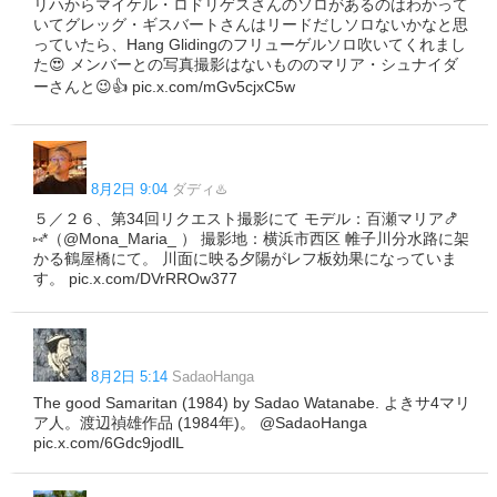
リハからマイケル・ロドリゲスさんのソロがあるのはわかって
いてグレッグ・ギスバートさんはリードだしソロないかなと思
っていたら、Hang Glidingのフリューゲルソロ吹いてくれまし
た😍 メンバーとの写真撮影はないもののマリア・シュナイダ
ーさんと😉👍 pic.x.com/mGv5cjxC5w
8月2日 9:04
ダディ♨️
５／２６、第34回リクエスト撮影にて モデル：百瀬マリア🍤
⑅*（@Mona_Maria_ ） 撮影地：横浜市西区 帷子川分水路に架
かる鶴屋橋にて。 川面に映る夕陽がレフ板効果になっていま
す。 pic.x.com/DVrRROw377
8月2日 5:14
SadaoHanga
The good Samaritan (1984) by Sadao Watanabe. よきサ4マリ
ア人。渡辺禎雄作品 (1984年)。 @SadaoHanga
pic.x.com/6Gdc9jodlL