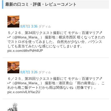
幸
田中圭
花澤香菜
1
1
1
最新の口コミ・評価・レビューコメント
8月7日 3:36
ダディ♨️
５／２６、第34回リクエスト撮影にて モデル：百瀬マリア🍤
⑅*（@Mona_Maria_ ） 撮影地：横浜市西区 暗くなってきたの
でストロボを使ってみました。 自然光が少ない分、バウンス
しても直当てみたいな感じになってしまいます。
pic.x.com/dthrPdH4UP
8月7日 3:26
ダディ♨️
６／２５、第35回リクエスト撮影にて モデル：百瀬マリア🍤
⑅*（@Mona_Maria_ ） 撮影地：港区青山 「雨の南青山」、こ
れから晩ご飯デートだから雨は関係ないね（想像です）。
pic.x.com/vILItYac2U