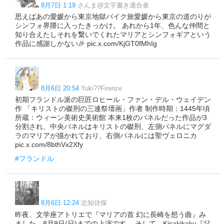
8月7日 1:19
さんま@文字書き適合者
思えばあの愛媛から東京地獄バイク旅愛媛から東京の道のりが
シンフォ界隈に入ったきっかけ。 あれから1年、色んな仲間と
知り合えたしそれを繋いでくれたマリアとシンフォギアという
作品に感謝しかない🎉 pic.x.com/KjGT0fMhIg
8月6日 20:54
Yuki??Firenze
初期フランドル派の巨匠ロヒール・ファン・デル・ウェイデン
作 「キリストの磔刑の三連祭壇画」作者 制作時期：1445年頃
所蔵：ウィーン美術史美術館 本来1枚のパネルだった作品が3
分割され、中央パネルはキリストの磔刑、左側パネルにマグダ
ラのマリアが描かれており、右側パネルには聖ヴェロニカ
pic.x.com/8bthVx2Xfy
#フランドル
8月6日 12:24
志知佳保
昨夜、文学座アトリエで『マリアの首 幻に長崎を想う曲』み
ました。8月9日(日)までの上演です。 そして、Kisakikaku『父