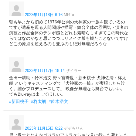
2023年11月18日 6:16
MRTa.
朝も早よから初めて1976年公開の犬神家の一族を観ているの
ですが遺産を巡る人間関係や描写・舞台全体の雰囲気・演者の
演技と作品全体のテンポ感とどれも素晴らしすぎてこの時代な
らではなのかなと思いつつ…リメイク版も観たことないですけ
どこの原点を超えるのも並ぶのも絶対無理だろうな…
2023年11月17日 18:14
ザイラー
金田一耕助：鈴木浩文 野々宮珠世：新田桃子 犬神佐清：柊太
朗 というキャスティングで『犬神家の一族』が実現したら泣
く。誰かプロデュースして。 映像が無理なら舞台でもいい。
でもBlu-rayは出してほしい。
#新田桃子
#柊太朗
#鈴木浩文
2023年11月15日 6:22
ぞぞもりん
思い返すとなんかゴジラのアトラクション見に行った夢だった