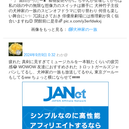
『 』 面白かったー🌠 着物姿艶やかに ちゃんが登場してからは
私の頭の中の無限な想像力のスイッチは勝手に 犬神竹子主役
の犬神家の一族のスピンオフドラマに切り替わり 何倍も楽し
い舞台に✨✨ 冗談はさておき 俳優座劇場には推理劇が良く似
合いますね😊 閉館前に是非🌈 pic.x.com/y3erfdwkxj
画像をもっと見る：
犬神家の一族
2024年9月9日 0:32
わか@
疲れた 真剣に見すぎてミュージカルを一本観たくらいの疲労
感😂 WOWOW 友達におすすめされた トロットガールズジャ
パンしてるし、犬神家の一族も放送してるやん 東京グールー
もしてるww ちょっと横にならせて💤💤