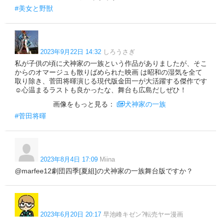
#美女と野獣
2023年9月22日 14:32
しろうさぎ
私が子供の頃に犬神家の一族という作品がありましたが、そこ
からのオマージュも散りばめられた映画 は昭和の湿気を全て
取り除き、菅田将暉演じる現代版金田一が大活躍する傑作です
☺️心温まるラストも良かったな、舞台も広島だしぜひ！
画像をもっと見る：
犬神家の一族
#菅田将暉
2023年8月4日 17:09
Miina
@marfee12劇団四季[夏組]の犬神家の一族舞台版ですか？
2023年6月20日 20:17
早池峰キゼン?転売ヤー漫画