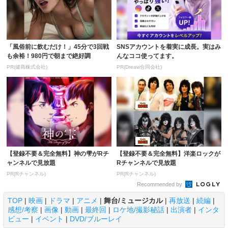
「風俗前に飲むだけ！」45分で3回戦
SNSアカウントを着実に成長。実はみ
も余裕！980円で朝まで絶好調
んなココ使ってます。
PR(健商株式会社)
PR(Dreaw合同会社)
【登録不要＆完全無料】神の雫がRチ
【登録不要＆完全無料】洋楽ロックが
ャンネルで見放題
Rチャンネルで見放題
PR(Rチャンネル)
PR(Rチャンネル)
Recommended by
TOP
|
映画
|
ドラマ
|
アニメ
|
舞台/ミュージカル
|
再放送
|
続編
|
感想/考察
|
画像
|
動画
|
最終回
|
ロケ地/撮影秘話
|
出演者
|
インタ
ビュー
|
イベント
|
DVD/ブルーレイ