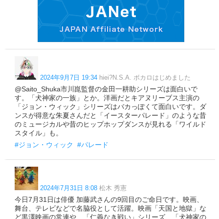
2024年9月7日 19:34
hiei?N.S.A. ボカロはじめました
@Saito_Shuka市川崑監督の金田一耕助シリーズは面白いで
す。「犬神家の一族」とか。洋画だとキアヌリーブス主演の
「ジョン・ウィック」シリーズはバカっぽくて面白いです。ダ
ンスが得意な朱夏さんだと「イースターパレード」のような昔
のミュージカルや昔のヒップホップダンスが見れる「ワイルド
スタイル」も。
#ジョン・ウィック
#パレード
2024年7月31日 8:08
松木 秀憲
今日7月31日は俳優 加藤武さんの9回目のご命日です。映画、
舞台、テレビなどで名脇役として活躍。映画「天国と地獄」な
ど黒澤映画の常連や、「仁義なき戦い」シリーズ、「犬神家の