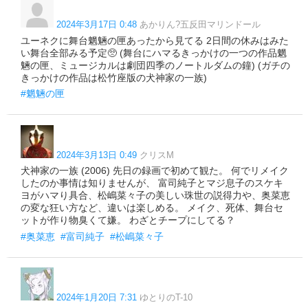
2024年3月17日 0:48
あかりん?五反田マリンドール
ユーネクに舞台魍魎の匣あったから見てる 2日間の休みはみた
い舞台全部みる予定🥺 (舞台にハマるきっかけの一つの作品魍
魎の匣、ミュージカルは劇団四季のノートルダムの鐘) (ガチの
きっかけの作品は松竹座版の犬神家の一族)
#魍魎の匣
2024年3月13日 0:49
クリスM
犬神家の一族 (2006) 先日の録画で初めて観た。 何でリメイク
したのか事情は知りませんが、 富司純子とマジ息子のスケキ
ヨがハマり具合、松嶋菜々子の美しい珠世の説得力や、奥菜恵
の変な狂い方など、違いは楽しめる。 メイク、死体、舞台セ
ットが作り物臭くて嫌。 わざとチープにしてる？
#奥菜恵
#富司純子
#松嶋菜々子
2024年1月20日 7:31
ゆとりのT-10