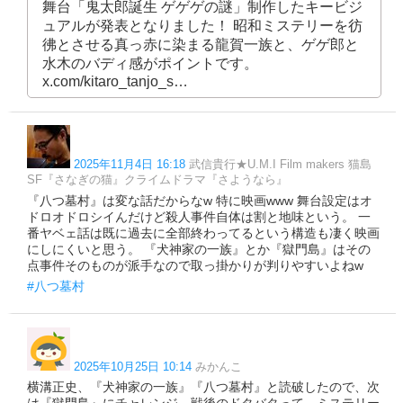
舞台「鬼太郎誕生 ゲゲゲの謎」制作したキービジ
ュアルが発表となりました！ 昭和ミステリーを彷
彿とさせる真っ赤に染まる龍賀一族と、ゲゲ郎と
水木のバディ感がポイントです。
x.com/kitaro_tanjo_s…
2025年11月4日 16:18
武信貴行★U.M.I Film makers 猫島
SF『さなぎの猫』クライムドラマ『さようなら』
『八つ墓村』は変な話だからなw 特に映画www 舞台設定はオ
ドロオドロシイんだけど殺人事件自体は割と地味という。 一
番ヤベェ話は既に過去に全部終わってるという構造も凄く映画
にしにくいと思う。 『犬神家の一族』とか『獄門島』はその
点事件そのものが派手なので取っ掛かりが判りやすいよねw
#八つ墓村
2025年10月25日 10:14
みかんこ
横溝正史、『犬神家の一族』『八つ墓村』と読破したので、次