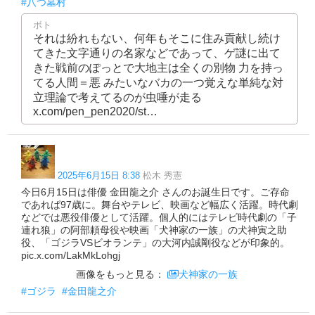
#八つ墓村
ボト
それは紛れもない、何年もそこに住み貢献し続け
てきた文字通りの名家などであって、ゲ謎に出て
きた戦前のぽっとで大地主は全くの別物 力を持っ
てる人間＝悪 みたいなバカの一つ覚えな単純な対
立理論で考えてるのが虫唾が走る
x.com/pen_pen2020/st…
2025年6月15日 8:38
松木 秀憲
今日6月15日は俳優 金田龍之介 さんのお誕生日です。ご存命
であれば97歳に。舞台やテレビ、映画など幅広く活躍。時代劇
などでは悪役俳優として活躍。個人的にはテレビ時代劇の「子
連れ狼」の阿部頼母役や映画「犬神家の一族」の犬神寅之助
役、「ゴジラVSビオランテ」の大河内誠剛役などが印象的。
pic.x.com/LakMkLohgj
画像をもっと見る：
犬神家の一族
#ゴジラ
#金田龍之介