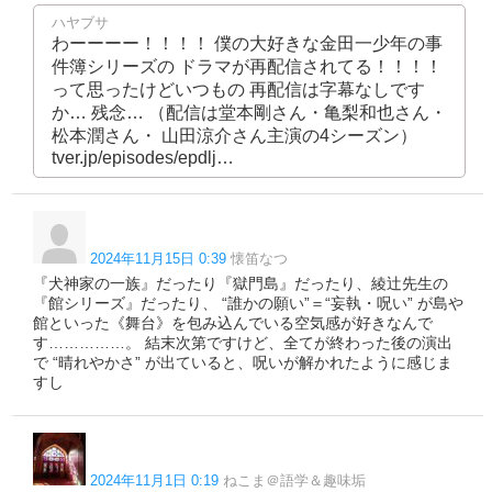
ハヤブサ
わーーーー！！！！ 僕の大好きな金田一少年の事
件簿シリーズの ドラマが再配信されてる！！！！
って思ったけどいつもの 再配信は字幕なしです
か… 残念… （配信は堂本剛さん・亀梨和也さん・
松本潤さん・ 山田涼介さん主演の4シーズン）
tver.jp/episodes/epdlj…
2024年11月15日 0:39
懐笛なつ
『犬神家の一族』だったり『獄門島』だったり、綾辻先生の
『館シリーズ』だったり、 “誰かの願い”＝“妄執・呪い” が島や
館といった《舞台》を包み込んでいる空気感が好きなんで
す……………。 結末次第ですけど、全てが終わった後の演出
で “晴れやかさ” が出ていると、呪いが解かれたように感じま
すし
2024年11月1日 0:19
ねこま＠語学＆趣味垢