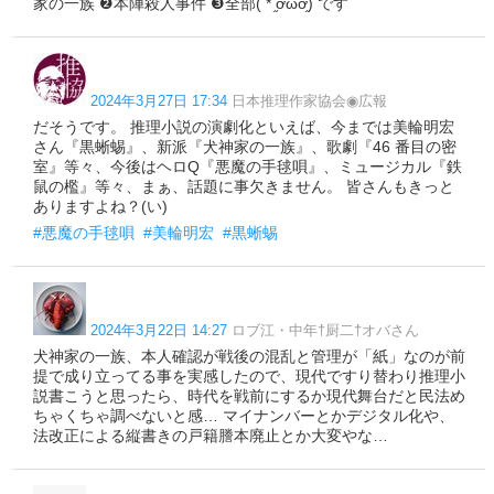
家の一族 ❷本陣殺人事件 ❸全部( * ֦ơωơ֦) です
2024年3月27日 17:34
日本推理作家協会◉広報
だそうです。 推理小説の演劇化といえば、今までは美輪明宏
さん『黒蜥蜴』、新派『犬神家の一族』、歌劇『46 番目の密
室』等々、今後はヘロQ『悪魔の手毬唄』、ミュージカル『鉄
鼠の檻』等々、まぁ、話題に事欠きません。 皆さんもきっと
ありますよね？(い)
#悪魔の手毬唄
#美輪明宏
#黒蜥蜴
2024年3月22日 14:27
ロブ江・中年†厨二†オバさん
犬神家の一族、本人確認が戦後の混乱と管理が「紙」なのが前
提で成り立ってる事を実感したので、現代ですり替わり推理小
説書こうと思ったら、時代を戦前にするか現代舞台だと民法め
ちゃくちゃ調べないと感… マイナンバーとかデジタル化や、
法改正による縦書きの戸籍謄本廃止とか大変やな…