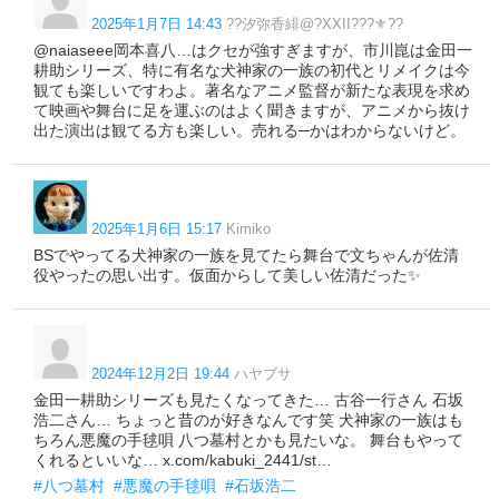
2025年1月7日 14:43
??汐弥香緋@?XXII???⚜??
@naiaseee岡本喜八…はクセが強すぎますが、市川崑は金田一
耕助シリーズ、特に有名な犬神家の一族の初代とリメイクは今
観ても楽しいですわよ。著名なアニメ監督が新たな表現を求め
て映画や舞台に足を運ぶのはよく聞きますが、アニメから抜け
出た演出は観てる方も楽しい。売れる─かはわからないけど。
2025年1月6日 15:17
Kimiko
BSでやってる犬神家の一族を見てたら舞台で文ちゃんが佐清
役やったの思い出す。仮面からして美しい佐清だった✨
2024年12月2日 19:44
ハヤブサ
金田一耕助シリーズも見たくなってきた… 古谷一行さん 石坂
浩二さん… ちょっと昔のが好きなんです笑 犬神家の一族はも
ちろん悪魔の手毬唄 八つ墓村とかも見たいな。 舞台もやって
くれるといいな… x.com/kabuki_2441/st…
#八つ墓村
#悪魔の手毬唄
#石坂浩二