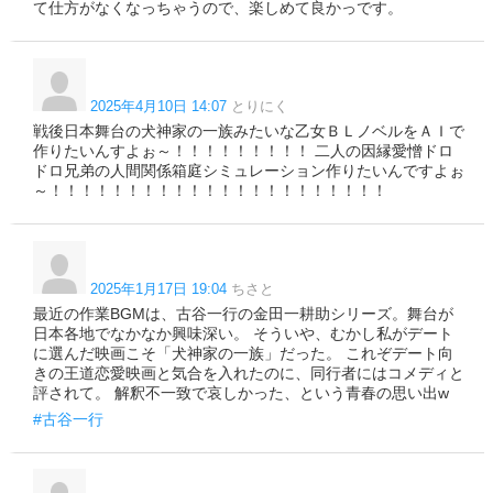
て仕方がなくなっちゃうので、楽しめて良かっです。
2025年4月10日 14:07
とりにく
戦後日本舞台の犬神家の一族みたいな乙女ＢＬノベルをＡＩで
作りたいんすよぉ～！！！！！！！！！ 二人の因縁愛憎ドロ
ドロ兄弟の人間関係箱庭シミュレーション作りたいんですよぉ
～！！！！！！！！！！！！！！！！！！！！！！
2025年1月17日 19:04
ちさと
最近の作業BGMは、古谷一行の金田一耕助シリーズ。舞台が
日本各地でなかなか興味深い。 そういや、むかし私がデート
に選んだ映画こそ「犬神家の一族」だった。 これぞデート向
きの王道恋愛映画と気合を入れたのに、同行者にはコメディと
評されて。 解釈不一致で哀しかった、という青春の思い出w
#古谷一行