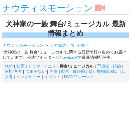
ナウティスモーション
犬神家の一族 舞台/ミュージカル 最新
情報まとめ
ナウティスモーション
犬神家の一族
舞台
"犬神家の一族 舞台/ミュージカル"に関する最新情報を集めてお届け
しています。公式ツイッター
@NowticeM
で最新情報配信中。
TOP
|
映画
|
ドラマ
|
アニメ
|
舞台/ミュージカル
|
再放送
|
続編
|
感想/考察
|
つまらない
|
画像
|
動画
|
最終回
|
ロケ地/撮影秘話
|
出
演者
|
インタビュー
|
イベント
|
DVD/ブルーレイ