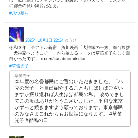
は『獄門島』にチャレンジ。戦後のドタバタって、ミステリー
に都合の良い舞台だなあ。
#八つ墓村
2025年10月1日 22:24
ゆうひ
令和３年 テアトル新宿 角川映画「犬神家の一族」舞台挨拶
「犬神家へようこそ⋯」から始まるトークは草笛光子らしく面
白かったです。 x.com/kusabuemitsuko…
#草笛光子
草笛光子
本年度の名誉都民にご選出いただきました。「ハ
マの光子」と自己紹介することもしばしばござい
ますが振り返れば人生ほぼ都民の私。 改めてまし
てこの度はありがとうございました。平和な東京
がずっと続きますよう願っております。東京都民
のみなさまこれからもお世話になります。 #草笛
光子 #都民の日