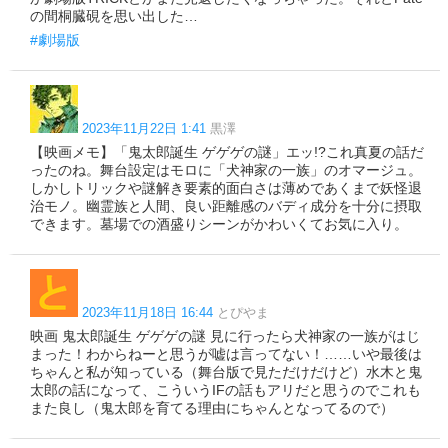
の間桐臓硯を思い出した…
#劇場版
2023年11月22日 1:41
黒澤
【映画メモ】「鬼太郎誕生 ゲゲゲの謎」エッ!?これ真夏の話だ
ったのね。舞台設定はモロに「犬神家の一族」のオマージュ。
しかしトリックや謎解き要素的面白さは薄めであくまで妖怪退
治モノ。幽霊族と人間、良い距離感のバディ成分を十分に摂取
できます。墓場での酒盛りシーンがかわいくてお気に入り。
2023年11月18日 16:44
とぴやま
映画 鬼太郎誕生 ゲゲゲの謎 見に行ったら犬神家の一族がはじ
まった！わからねーと思うが嘘は言ってない！……いや最後は
ちゃんと私が知っている（舞台版で見ただけだけど）水木と鬼
太郎の話になって、こういうIFの話もアリだと思うのでこれも
また良し（鬼太郎を育てる理由にちゃんとなってるので）