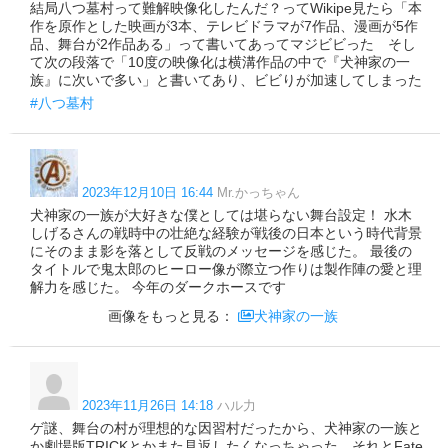
結局八つ墓村って難解映像化したんだ？ってWikipe見たら「本
作を原作とした映画が3本、テレビドラマが7作品、漫画が5作
品、舞台が2作品ある」って書いてあってマジビビった そし
て次の段落で「10度の映像化は横溝作品の中で『犬神家の一
族』に次いで多い」と書いてあり、ビビりが加速してしまった
#八つ墓村
2023年12月10日 16:44
Mr.かっちゃん
犬神家の一族が大好きな僕としては堪らない舞台設定！ 水木
しげるさんの戦時中の壮絶な経験が戦後の日本という時代背景
にそのまま影を落として反戦のメッセージを感じた。 最後の
タイトルで鬼太郎のヒーロー像が際立つ作りは製作陣の愛と理
解力を感じた。 今年のダークホースです
画像をもっと見る：
犬神家の一族
2023年11月26日 14:18
ハル力
ゲ謎、舞台の村が理想的な因習村だったから、犬神家の一族と
か劇場版TRICKとかまた見返したくなっちゃった。それとFate