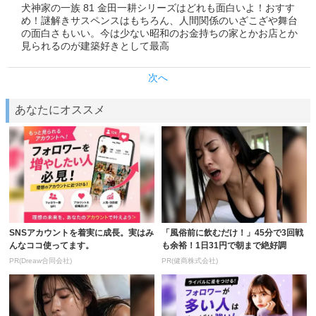
犬神家の一族 81 金田一耕シリーズはどれも面白いよ！おすす
め！謎解きサスペンスはもちろん、人間関係のいざこざや舞台
の面白さもいい。今は少ない昭和のお金持ちの家とかお店とか
見られるのが建築好きとして最高
次へ
あなたにオススメ
SNSアカウントを着実に成長。実はみ
「風俗前に飲むだけ！」45分で3回戦
んなココ使ってます。
も余裕！1日31円で朝まで絶好調
PR(Dreaw合同会社)
PR(健商株式会社)