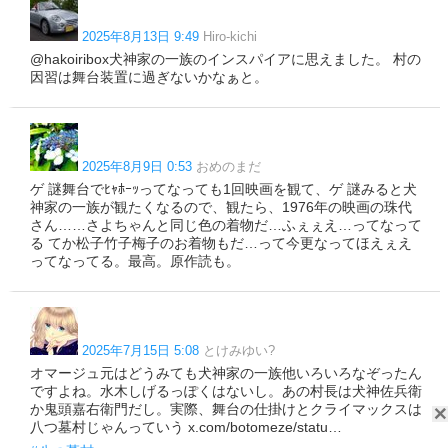
2025年8月13日 9:49
Hiro-kichi
@hakoiribox犬神家の一族のインスパイアに思えました。 村の
因習は舞台装置に過ぎないかなぁと。
2025年8月9日 0:53
おめのまだ
ゲ 謎舞台でﾋｬﾎｰｯってなっても1回映画を観て、ゲ 謎みると犬
神家の一族が観たくなるので、観たら、1976年の映画の珠代
さん……さよちゃんと同じ色の着物だ…ふぇぇえ…ってなって
る てか松子竹子梅子のお着物もだ…って今更なってほえぇえ
ってなってる。最高。原作読も。
2025年7月15日 5:08
とけみゆい?
オマージュ元はどうみても犬神家の一族他いろいろなぞったん
ですよね。水木しげるっぽくはないし。あの村長は犬神佐兵衛
か鬼頭嘉右衛門だし。実際、舞台の仕掛けとクライマックスは
八つ墓村じゃんっていう x.com/botomeze/statu…