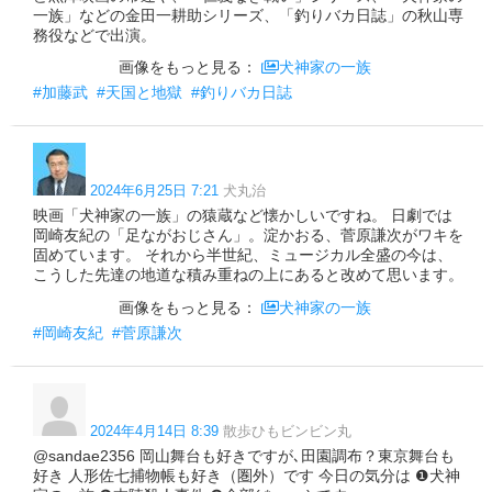
一族」などの金田一耕助シリーズ、「釣りバカ日誌」の秋山専
務役などで出演。
画像をもっと見る：
犬神家の一族
#加藤武
#天国と地獄
#釣りバカ日誌
2024年6月25日 7:21
犬丸治
映画「犬神家の一族」の猿蔵など懐かしいですね。 日劇では
岡崎友紀の「足ながおじさん」。淀かおる、菅原謙次がワキを
固めています。 それから半世紀、ミュージカル全盛の今は、
こうした先達の地道な積み重ねの上にあると改めて思います。
画像をもっと見る：
犬神家の一族
#岡崎友紀
#菅原謙次
2024年4月14日 8:39
散歩ひもビンビン丸
@sandae2356 岡山舞台も好きですが､田園調布？東京舞台も
好き 人形佐七捕物帳も好き（圏外）です 今日の気分は ❶犬神