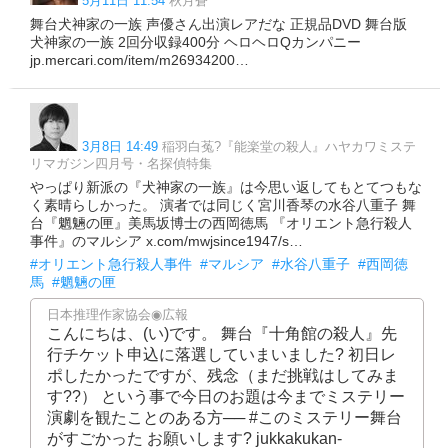
5月11日 11:54
秋月蒼
舞台犬神家の一族 声優さん出演レアだな 正規品DVD 舞台版
犬神家の一族 2回分収録400分 ヘロヘロQカンパニー
jp.mercari.com/item/m26934200…
3月8日 14:49
稲羽白菟?️『能楽堂の殺人』ハヤカワミステ
リマガジン四月号・名探偵特集
やっぱり新派の『犬神家の一族』は今思い返してもとてつもな
く素晴らしかった。 演者では同じく宮川香琴の水谷八重子 舞
台『魍魎の匣』美馬坂博士の西岡徳馬 『オリエント急行殺人
事件』のマルシア x.com/mwjsince1947/s…
#オリエント急行殺人事件
#マルシア
#水谷八重子
#西岡徳
馬
#魍魎の匣
日本推理作家協会◉広報
こんにちは、(い)です。 舞台『十角館の殺人』先
行チケット申込に落選していまいました? 初日レ
ポしたかったですが、残念（まだ挑戦はしてみま
す??） という事で今日のお題は今までミステリー
演劇を観たことのある方── #このミステリー舞台
がすごかった お願いします? jukkakukan-