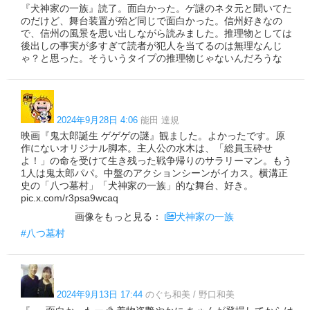
『犬神家の一族』読了。面白かった。ゲ謎のネタ元と聞いてた
のだけど、舞台装置が殆ど同じで面白かった。信州好きなの
で、信州の風景を思い出しながら読みました。推理物としては
後出しの事実が多すぎて読者が犯人を当てるのは無理なんじ
ゃ？と思った。そういうタイプの推理物じゃないんだろうな
2024年9月28日 4:06
能田 達規
映画『鬼太郎誕生 ゲゲゲの謎』観ました。よかったです。原
作にないオリジナル脚本。主人公の水木は、「総員玉砕せ
よ！」の命を受けて生き残った戦争帰りのサラリーマン。もう
1人は鬼太郎パパ。中盤のアクションシーンがイカス。横溝正
史の「八つ墓村」「犬神家の一族」的な舞台、好き。
pic.x.com/r3psa9wcaq
画像をもっと見る：
犬神家の一族
#八つ墓村
2024年9月13日 17:44
のぐち和美 / 野口和美