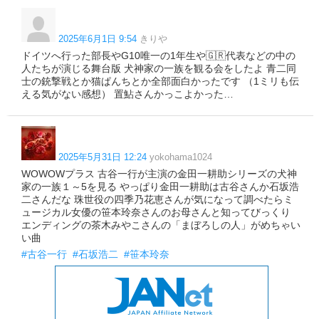
2025年6月1日 9:54
きりや
ドイツへ行った部長やG10唯一の1年生や🇬🇷代表などの中の
人たちが演じる舞台版 犬神家の一族を観る会をしたよ 青二同
士の銃撃戦とか猫ぱんちとか全部面白かったです （1ミリも伝
える気がない感想） 置鮎さんかっこよかった…
2025年5月31日 12:24
yokohama1024
WOWOWプラス 古谷一行が主演の金田一耕助シリーズの犬神
家の一族１～5を見る やっぱり金田一耕助は古谷さんか石坂浩
二さんだな 珠世役の四季乃花恵さんが気になって調べたらミ
ュージカル女優の笹本玲奈さんのお母さんと知ってびっくり
エンディングの茶木みやこさんの「まぼろしの人」がめちゃい
い曲
#古谷一行
#石坂浩二
#笹本玲奈