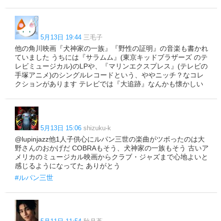
5月13日 19:44
三毛子
他の角川映画『犬神家の一族』『野性の証明』の音楽も書かれ
ていました うちには『サラムム』(東京キッドブラザーズ のテ
レビミュージカル)のLPや、『マリンエクスプレス』(テレビの
手塚アニメ)のシングルレコードという、ややニッチ？なコレ
クションがあります テレビでは『大追跡』なんかも懐かしい
5月13日 15:06
shizuku-k
@lupinjazz他1人子供心にルパン三世の楽曲がツボったのは大
野さんのおかげだ COBRAもそう、犬神家の一族もそう 古いア
メリカのミュージカル映画からクラブ・ジャズまで心地よいと
感じるようになってた ありがとう
#ルパン三世