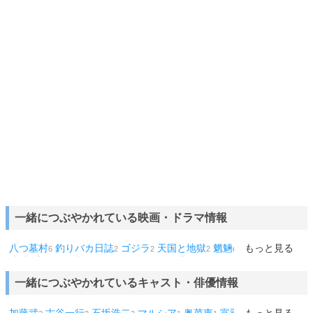
一緒につぶやかれている映画・ドラマ情報
八つ墓村
釣りバカ日誌
ゴジラ
天国と地獄
魍魎の匣
もっと見る
悪魔の手
6
2
2
2
2
毬唄
美女と野獣
パレード
ルパン三世
ジョン・ウィック
オリ
2
1
1
1
1
エント急行殺人事件
劇場版
黒蜥蜴
1
1
1
一緒につぶやかれているキャスト・俳優情報