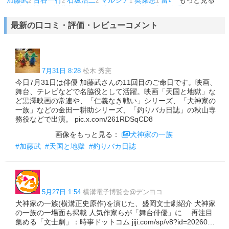
加藤武
古谷一行
石坂浩二
マルシア
奥菜恵
富司純子
もっと見る
岡崎友
2
2
2
1
1
1
紀
新田桃子
村井良大
松嶋菜々子
柊太朗
水谷八重子
笹本玲
1
1
1
1
1
1
奈
美輪明宏
草笛光子
菅原謙次
菅田将暉
西岡徳馬
金田龍之
1
1
1
1
1
1
最新の口コミ・評価・レビューコメント
介
鈴木浩文
1
1
7月31日 8:28
松木 秀憲
今日7月31日は俳優 加藤武さんの11回目のご命日です。映画、
舞台、テレビなどで名脇役として活躍。映画「天国と地獄」な
ど黒澤映画の常連や、「仁義なき戦い」シリーズ、「犬神家の
一族」などの金田一耕助シリーズ、「釣りバカ日誌」の秋山専
務役などで出演。 pic.x.com/261RDSqCD8
画像をもっと見る：
犬神家の一族
#加藤武
#天国と地獄
#釣りバカ日誌
5月27日 1:54
横溝電子博覧会@デンヨコ
犬神家の一族(横溝正史原作)を演じた、盛岡文士劇紹介 犬神家
の一族の一場面も掲載 人気作家らが「舞台俳優」に 再注目
集める「文士劇」：時事ドットコム jiji.com/sp/v8?id=20260…