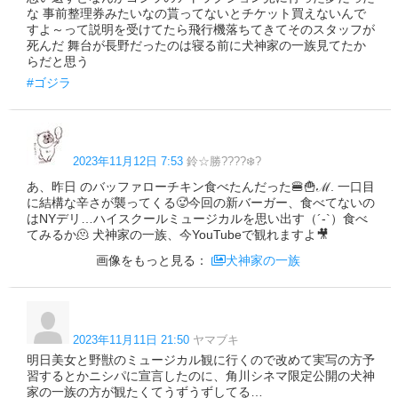
な 事前整理券みたいなの貰ってないとチケット買えないんで
すよ～って説明を受けてたら飛行機落ちてきてそのスタッフが
死んだ 舞台が長野だったのは寝る前に犬神家の一族見てたか
らだと思う
#ゴジラ
2023年11月12日 7:53
鈴☆勝????‍❄️?
あ、昨日 のバッファローチキン食べたんだった🍔🍟ℳ. 一口目
に結構な辛さが襲ってくる🥵今回の新バーガー、食べてないの
はNYデリ…ハイスクールミュージカルを思い出す（´-`）食べ
てみるか🫠 犬神家の一族、今YouTubeで観れますよ🎥
画像をもっと見る：
犬神家の一族
2023年11月11日 21:50
ヤマブキ
明日美女と野獣のミュージカル観に行くので改めて実写の方予
習するとかニシパに宣言したのに、角川シネマ限定公開の犬神
家の一族の方が観たくてうずうずしてる…