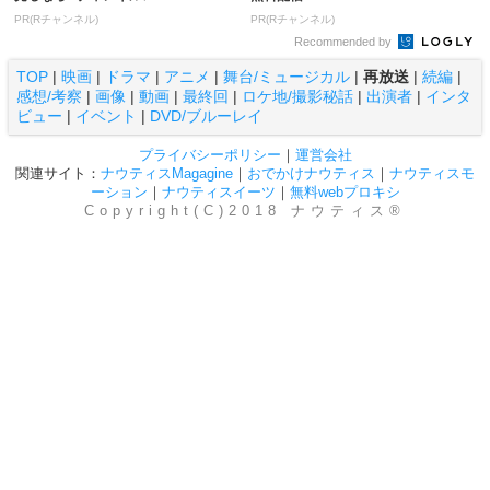
PR(Rチャンネル)
PR(Rチャンネル)
Recommended by
TOP
|
映画
|
ドラマ
|
アニメ
|
舞台/ミュージカル
|
再放送
|
続編
|
感想/考察
|
画像
|
動画
|
最終回
|
ロケ地/撮影秘話
|
出演者
|
インタ
ビュー
|
イベント
|
DVD/ブルーレイ
プライバシーポリシー
｜
運営会社
関連サイト：
ナウティスMagagine
｜
おでかけナウティス
｜
ナウティスモ
ーション
｜
ナウティスイーツ
｜
無料webプロキシ
Copyright(C)2018 ナウティス®