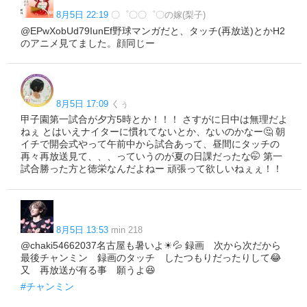
8月5日 22:19
〇゜〇〇゜〇の嫁(梨子)
@EPwXobUd79IunEf野球マンガだと、タッチ(再放送)とかH2
のアニメ見てました。顔同じー
8月5日 17:09
くぅ
甲子園第一試合が夕方5時とか！！！ さすがに日中は無理だよ
ねぇ とはいえナイターに慣れてないとか、ないのかなー🤔 朝
イチで開会式やって午前中から試合あって、昼間にタッチの
再々再放送見て、、、っていうのが夏の日課だったな🤭 第一
試合勝った方と徳栄なんだよねー 頑張って欲しいねぇぇ！！
8月5日 13:53
min 218
@chaki54662037名古屋も暑いよ☀💦 録画 次から次だから
最後チャンミン 録画のタッチ したつもりだったりして😂
又 再放送が有る事 願うよ😆
#チャンミン