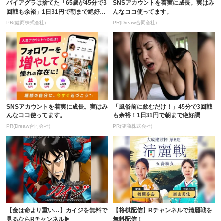
バイアグラは捨てた「65歳が45分で3
SNSアカウントを着実に成長。実はみ
回戦も余裕」1日31円で朝まで絶好
んなココ使ってます。
調！
PR(健商株式会社)
PR(Dreaw合同会社)
SNSアカウントを着実に成長。実はみ
「風俗前に飲むだけ！」45分で3回戦
んなココ使ってます。
も余裕！1日31円で朝まで絶好調
PR(Dreaw合同会社)
PR(健商株式会社)
【金は命より重い…】カイジを無料で
【将棋配信】Rチャンネルで清麗戦を
見るならRチャンネル▶︎
無料配信！