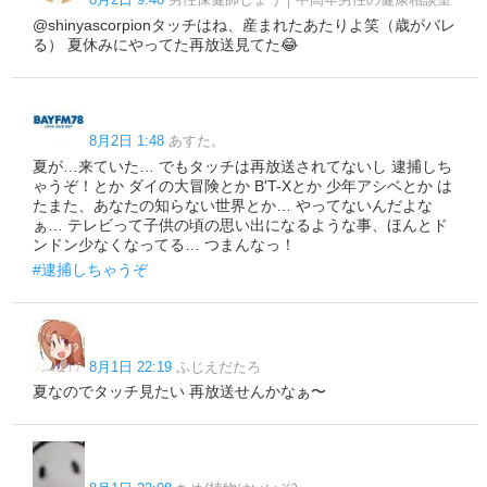
@shinyascorpionタッチはね、産まれたあたりよ笑（歳がバレ
る） 夏休みにやってた再放送見てた😂
8月2日 1:48
あすた。
夏が…来ていた… でもタッチは再放送されてないし 逮捕しち
ゃうぞ！とか ダイの大冒険とか B'T-Xとか 少年アシベとか は
たまた、あなたの知らない世界とか… やってないんだよな
ぁ… テレビって子供の頃の思い出になるような事、ほんとド
ンドン少なくなってる… つまんなっ！
#逮捕しちゃうぞ
8月1日 22:19
ふじえだたろ
夏なのでタッチ見たい 再放送せんかなぁ〜