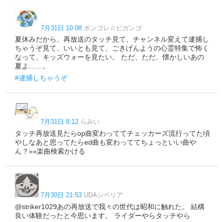
7月31日 10:08
ボンゴレ☆ビガンゴ
夏休みだから、再放送のタッチ見て、チャンネル変えて逮捕し
ちゃうぞ見て、いいとも見て、ごきげんようの心霊特集で怖く
なって、キッズウォーを見たい。 ただ、ただ、懐かしいあの
夏よ……。
#逮捕しちゃうぞ
7月31日 8:12
らみい
タッチ再放送見たらop曲変わっててチェッカーズ流行ってた頃
やしなあと思ってたらed曲も変わっててちょっといい曲や
ん？»»楽曲検索かける
7月30日 21:53
UDAシベリア
@striker1029あの再放送で我々の世代は昭和に触れた。 結構
良い体験だったと今思います。 ライダーやらタッチやら