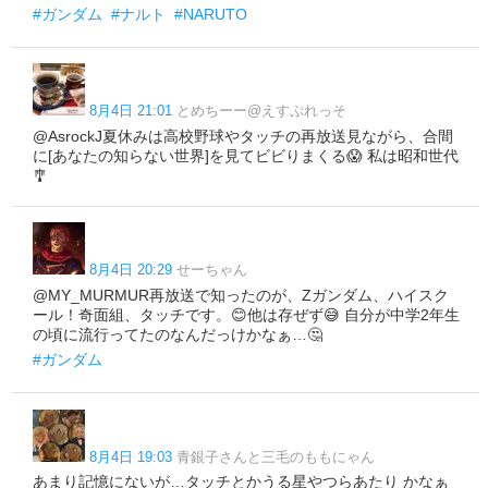
#ガンダム
#ナルト
#NARUTO
8月4日 21:01
とめちーー@えすぷれっそ
@AsrockJ夏休みは高校野球やタッチの再放送見ながら、合間
に[あなたの知らない世界]を見てビビりまくる😱 私は昭和世代
🎐
8月4日 20:29
せーちゃん
@MY_MURMUR再放送で知ったのが、Zガンダム、ハイスク
ール！奇面組、タッチです。😊他は存ぜず😅 自分が中学2年生
の頃に流行ってたのなんだっけかなぁ…🤔
#ガンダム
8月4日 19:03
青銀子さんと三毛のももにゃん
あまり記憶にないが…タッチとかうる星やつらあたり かなぁ