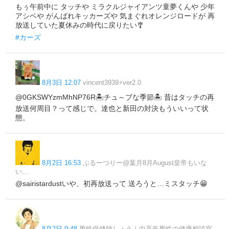
もぅ午前中に タッチや ミラクルジャイアンツ童夢くんや 少年
アシベや がんばれキッカーズや 気まぐれオレンジロードが 再
放送していた夏休みの時代に戻りたい🎐
#カーズ
8月3日 12:07
vincent3939⚡ver2.0
@0GKSWYzmMhNP76R🏝️チュ～ブな季節🏝️ 昔はタッチの再
放送何周目？って感じで。達也と新田の対決もういいって状
態。
8月2日 16:53
ぶるーつりー@葉月8月August皇帝もいな
い…
@sairistardustいや、初再放送って 送ろうと…ミスタッチ😁
8月2日 9:48
男性保健師しょう｜中高年男性の健康相談室