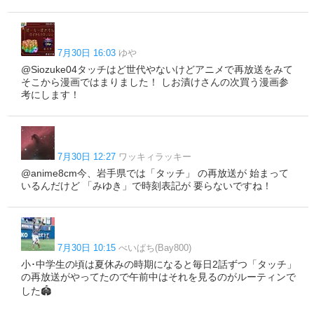
7月30日 16:03
ゆや
@Siozuke04タッチはど世代やないけどアニメで再放送をみて
そこから漫画ではまりました！ しお漬けさんの次買う漫画参
考にします！
7月30日 12:27
ワッキィラッキー
@anime8cm今、岩手県では「タッチ」 の再放送が 始まって
いるんだけど 「みゆき」で時刻表記が 要らないですね！
7月30日 10:15
べいぱち(Bay800)
小･中学生の頃は夏休みの時期になると毎日2話ずつ「タッチ」
の再放送がやってたので午前中はそれを見るのがルーティンで
した🏟️