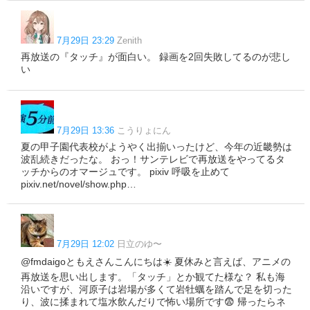
7月29日 23:29
Zenith
再放送の『タッチ』が面白い。 録画を2回失敗してるのが悲し
い
7月29日 13:36
こうりょにん
夏の甲子園代表校がようやく出揃いったけど、今年の近畿勢は
波乱続きだったな。 おっ！サンテレビで再放送をやってるタ
ッチからのオマージュです。 pixiv 呼吸を止めて
pixiv.net/novel/show.php…
7月29日 12:02
日立のゆ〜
@fmdaigoともえさんこんにちは☀️ 夏休みと言えば、アニメの
再放送を思い出します。「タッチ」とか観てた様な？ 私も海
沿いですが、河原子は岩場が多くて岩牡蠣を踏んで足を切った
り、波に揉まれて塩水飲んだりで怖い場所です😨 帰ったらネ