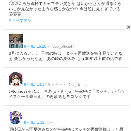
🤔🤔🤔 再放送枠でキャプテン翼とか はいからさんが通るくら
いしか見なかったような感じかな💦💦 今は逆に見すぎている
🤣🤣🤣
#キャプテン
8月4日 15:28
km555_official?
8月に入ると、、 子供の時は、タッチ再放送を毎年見ていたな
ぁ 楽しかったなぁ、あの時の夏休み もう30年以上前の話です
8月4日 14:37
ルトガー・ﾊｳｱｯ(ﾟДﾟ；)
@torinos7それよ、それ(σ・∀・)σ!! 午前中に『タッチ』か『ハ
イスクール奇面組』の再放送もヨロシクです
8月4日 1:31
ボー
明後日から弱夏休みなので午前中はタッチの再放送観ようと思