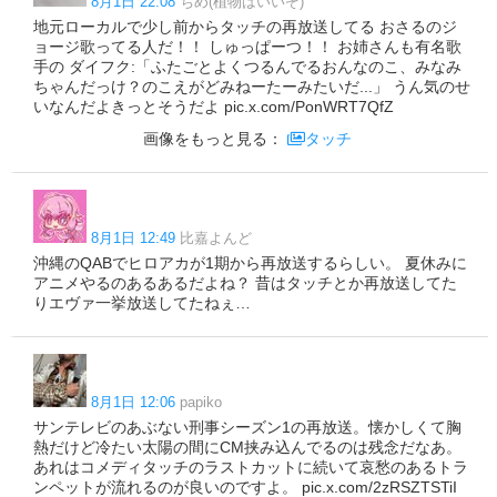
8月1日 22:08
ちめ(植物はいいぞ)
地元ローカルで少し前からタッチの再放送してる おさるのジ
ョージ歌ってる人だ！！ しゅっぱーつ！！ お姉さんも有名歌
手の ダイフク:「ふたごとよくつるんでるおんなのこ、みなみ
ちゃんだっけ？のこえがどみねーたーみたいだ...」 うん気のせ
いなんだよきっとそうだよ pic.x.com/PonWRT7QfZ
画像をもっと見る：
タッチ
8月1日 12:49
比嘉よんど
沖縄のQABでヒロアカが1期から再放送するらしい。 夏休みに
アニメやるのあるあるだよね？ 昔はタッチとか再放送してた
りエヴァ一挙放送してたねぇ…
8月1日 12:06
papiko
サンテレビのあぶない刑事シーズン1の再放送。懐かしくて胸
熱だけど冷たい太陽の間にCM挟み込んでるのは残念だなあ。
あれはコメディタッチのラストカットに続いて哀愁のあるトラ
ンペットが流れるのが良いのですよ。 pic.x.com/2zRSZTSTiI