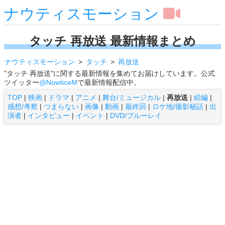
ナウティスモーション
タッチ 再放送 最新情報まとめ
ナウティスモーション
タッチ
再放送
"タッチ 再放送"に関する最新情報を集めてお届けしています。公式
ツイッター
@NowticeM
で最新情報配信中。
TOP
|
映画
|
ドラマ
|
アニメ
|
舞台/ミュージカル
|
再放送
|
続編
|
感想/考察
|
つまらない
|
画像
|
動画
|
最終回
|
ロケ地/撮影秘話
|
出
演者
|
インタビュー
|
イベント
|
DVD/ブルーレイ