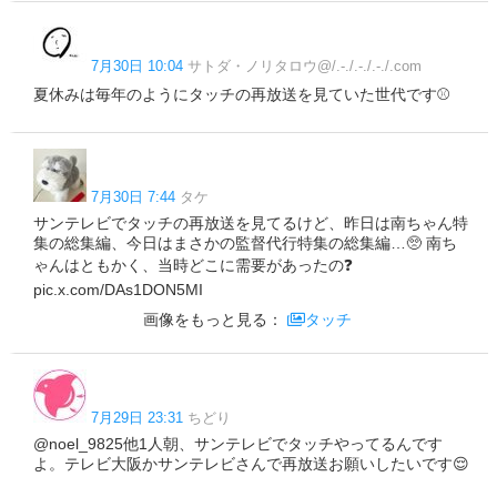
7月30日 10:04
サトダ・ノリタロウ@/.-./.-./.-./.com
夏休みは毎年のようにタッチの再放送を見ていた世代です⚾️
7月30日 7:44
タケ
サンテレビでタッチの再放送を見てるけど、昨日は南ちゃん特
集の総集編、今日はまさかの監督代行特集の総集編…🥺 南ち
ゃんはともかく、当時どこに需要があったの❓
pic.x.com/DAs1DON5MI
画像をもっと見る：
タッチ
7月29日 23:31
ちどり
@noel_9825他1人朝、サンテレビでタッチやってるんです
よ。テレビ大阪かサンテレビさんで再放送お願いしたいです😌