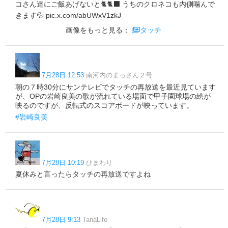
コさん達にご飯あげないと🐈🐈‍⬛ うちのクロネコも内側噛んで
きます💦 pic.x.com/abUWxV1zkJ
画像をもっと見る：
タッチ
7月28日 12:53
南河内のまっさん２号
朝の７時30分にサンテレビでタッチの再放送を最近見ています
が、OPの岩崎良美の歌が流れている場面で甲子園球場の絵が
映るのですが、反転式のスコアボードが映っています。
#岩崎良美
7月28日 10:19
ひまわり
夏休みと言ったらタッチの再放送ですよね
7月28日 9:13
TanaLife