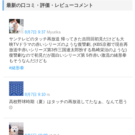
最新の口コミ・評価・レビューコメント
8月7日 9:37
Myurika
サンテレビのタッチ再放送 帰ってきた吉田回初見だけども大
映TVドラマの赤いシリーズのような復讐劇, (KBS京都で現在再
放送中赤いシリーズ第3作三国連太郎扮する島崎栄治のような)
復讐劇なので初見だが面白いシリーズ第 5作赤い激流の緒形拳
もそうなんだけども
#緒形拳
8月7日 9:10
rs
高校野球時期（夏）はタッチの再放送してたなぁ、なんて思う
⚾️