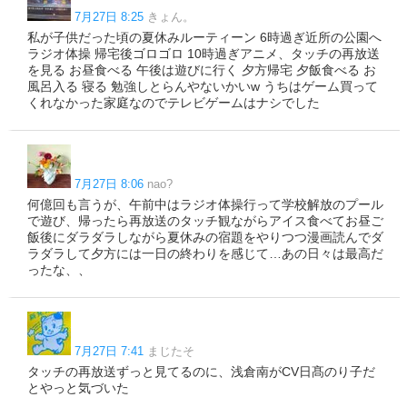
7月27日 8:25
きょん。
私が子供だった頃の夏休みルーティーン 6時過ぎ近所の公園へ
ラジオ体操 帰宅後ゴロゴロ 10時過ぎアニメ、タッチの再放送
を見る お昼食べる 午後は遊びに行く 夕方帰宅 夕飯食べる お
風呂入る 寝る 勉強しとらんやないかいw うちはゲーム買って
くれなかった家庭なのでテレビゲームはナシでした
7月27日 8:06
nao?
何億回も言うが、午前中はラジオ体操行って学校解放のプール
で遊び、帰ったら再放送のタッチ観ながらアイス食べてお昼ご
飯後にダラダラしながら夏休みの宿題をやりつつ漫画読んでダ
ラダラして夕方には一日の終わりを感じて…あの日々は最高だ
ったな、、
7月27日 7:41
まじたそ
タッチの再放送ずっと見てるのに、浅倉南がCV日髙のり子だ
とやっと気づいた