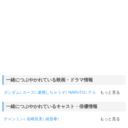
一緒につぶやかれている映画・ドラマ情報
ガンダム
カーズ
逮捕しちゃうぞ
NARUTO
ナルト
もっと見る
ドラゴンボ
2
2
2
1
1
ール
ラムネ
ヤッターマン
ウォーリー
キャプテン
シーズン1
1
1
1
1
1
1
劇場版
1
一緒につぶやかれているキャスト・俳優情報
チャンミン
岩崎良美
緒形拳
もっと見る
1
1
1