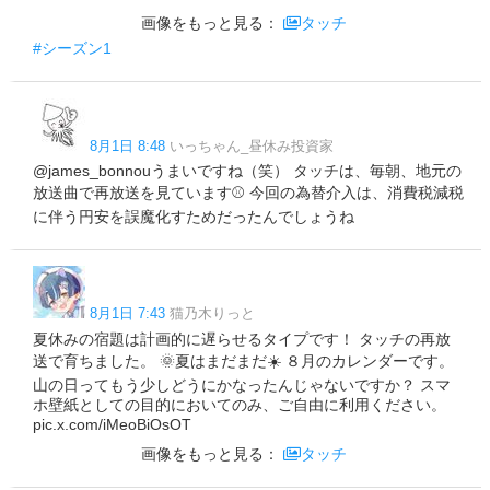
画像をもっと見る：
タッチ
#シーズン1
8月1日 8:48
いっちゃん_昼休み投資家
@james_bonnouうまいですね（笑） タッチは、毎朝、地元の
放送曲で再放送を見ています⚾️ 今回の為替介入は、消費税減税
に伴う円安を誤魔化すためだったんでしょうね
8月1日 7:43
猫乃木りっと
夏休みの宿題は計画的に遅らせるタイプです！ タッチの再放
送で育ちました。 🌞夏はまだまだ☀️ ８月のカレンダーです。
山の日ってもう少しどうにかなったんじゃないですか？ スマ
ホ壁紙としての目的においてのみ、ご自由に利用ください。
pic.x.com/iMeoBiOsOT
画像をもっと見る：
タッチ