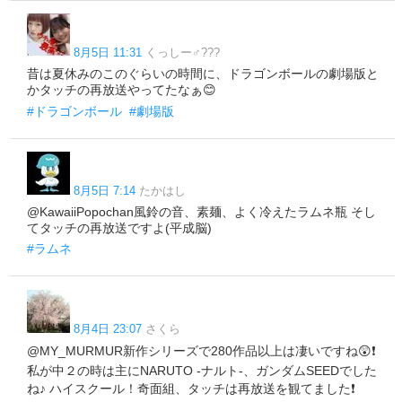
8月5日 11:31
くっしー♂???
昔は夏休みのこのぐらいの時間に、ドラゴンボールの劇場版と
かタッチの再放送やってたなぁ😊
#ドラゴンボール
#劇場版
8月5日 7:14
たかはし
@KawaiiPopochan風鈴の音、素麺、よく冷えたラムネ瓶 そし
てタッチの再放送ですよ(平成脳)
#ラムネ
8月4日 23:07
さくら
@MY_MURMUR新作シリーズで280作品以上は凄いですね😲❗
私が中２の時は主にNARUTO -ナルト-、ガンダムSEEDでした
ね♪ ハイスクール！奇面組、タッチは再放送を観てました❗