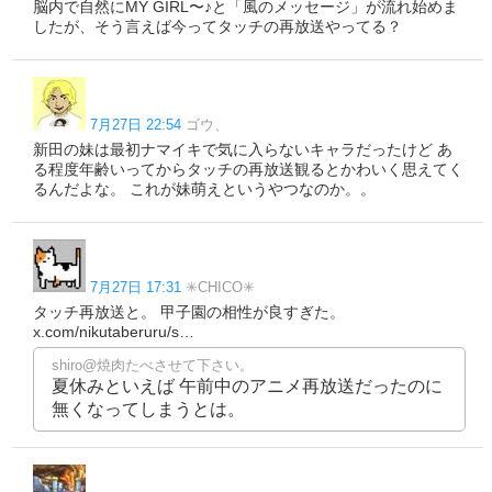
脳内で自然にMY GIRL〜♪と「風のメッセージ」が流れ始めま
したが、そう言えば今ってタッチの再放送やってる？
7月27日 22:54
ゴウ、
新田の妹は最初ナマイキで気に入らないキャラだったけど あ
る程度年齢いってからタッチの再放送観るとかわいく思えてく
るんだよな。 これが妹萌えというやつなのか。。
7月27日 17:31
✳︎CHICO✳︎
タッチ再放送と。 甲子園の相性が良すぎた。
x.com/nikutaberuru/s…
shiro@焼肉たべさせて下さい。
夏休みといえば 午前中のアニメ再放送だったのに
無くなってしまうとは。