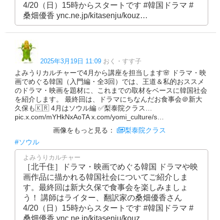
4/20（日）15時からスタートです #韓国ドラマ #
桑畑優香 ync.ne.jp/kitasenju/kouz…
2025年3月19日 11:09
おく・すす子
よみうりカルチャーで4月から講座を担当します🌸 ドラマ・映
画でめぐる韓国（入門編・全3回）では、王道＆私的おススメ
のドラマ・映画を題材に、これまでの取材をベースに韓国社会
を紹介します。 最終回は、ドラマにちなんだお食事会＠新大
久保も🇰🇷 4月はソウル編 ✅梨泰院クラス…
pic.x.com/mYHkNxAoTA x.com/yomi_culture/s…
画像をもっと見る：
梨泰院クラス
#ソウル
よみうりカルチャー
［北千住］ドラマ・映画でめぐる韓国 ドラマや映
画作品に描かれる韓国社会についてご紹介しま
す。最終回は新大久保で食事会を楽しみましょ
う！ 講師はライター、翻訳家の桑畑優香さん
4/20（日）15時からスタートです #韓国ドラマ #
桑畑優香 ync.ne.jp/kitasenju/kouz…