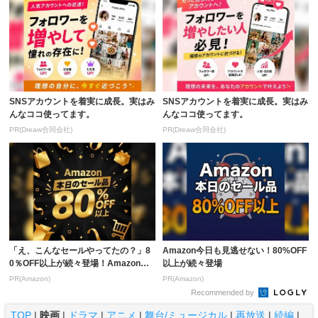
SNSアカウントを着実に成長。実はみ
SNSアカウントを着実に成長。実はみ
んなココ使ってます。
んなココ使ってます。
PR(Dreaw合同会社)
PR(Dreaw合同会社)
「え、こんなセールやってたの？」8
Amazon今日も見逃せない！80%OFF
0％OFF以上が続々登場！Amazonの
以上が続々登場
本気が...
PR(Amazon)
PR(Amazon)
Recommended by
TOP
|
映画
|
ドラマ
|
アニメ
|
舞台/ミュージカル
|
再放送
|
続編
|