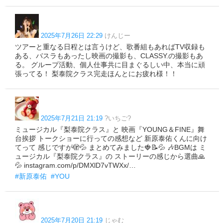
2025年7月26日 22:29
けんじー
ツアーと重なる日程とは言うけど、歌番組もあればTV収録も
ある、バスラもあったし映画の撮影も、CLASSY.の撮影もあ
る。 グループ活動、個人仕事共に目まぐるしい中、本当に頑
張ってる！ 梨泰院クラス完走ほんとにお疲れ様！！
2025年7月21日 21:19
?いちご?
ミュージカル『梨泰院クラス』と 映画『YOUNG＆FINE』舞
台挨拶 トークショーに行っての感想など 新原泰佑くんに向け
てって 感じですが🫣💦 まとめてみました🍓📝💦 🎶BGMは ミ
ュージカル『梨泰院クラス』の ストーリーの感じから選曲🙏
💦 instagram.com/p/DMXlD7vTWXx/…
#新原泰佑
#YOU
2025年7月20日 21:19
じゃむ