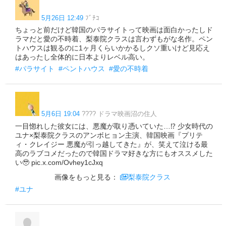
5月26日 12:49
ﾌﾞﾁｺ
ちょっと前だけど韓国のパラサイトって映画は面白かったしド
ラマだと愛の不時着、梨泰院クラスは言わずもがな名作。ペン
トハウスは観るのに1ヶ月くらいかかるしクソ重いけど見応え
はあったし全体的に日本よりレベル高い。
#パラサイト
#ペントハウス
#愛の不時着
5月6日 19:04
???? ドラマ映画沼の住人
一目惚れした彼女には、悪魔が取り憑いていた…⁉︎ 少女時代の
ユナ×梨泰院クラスのアンボヒョン主演、韓国映画『プリテ
ィ・クレイジー 悪魔が引っ越してきた』が、笑えて泣ける最
高のラブコメだったので韓国ドラマ好きな方にもオススメした
い🥹 pic.x.com/Ovhey1cJxq
画像をもっと見る：
梨泰院クラス
#ユナ