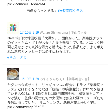
pic.x.com/sUEUZoaZM4
画像をもっと見る：
梨泰院クラス
1月10日 2:19
Wataru Shimoyama｜下山ワタル
Netflix制作の韓国映画『大洪水』。面白かった。梨泰院クラス
のイソ＝キム・ダミがお母さん役を熱演している。パニック映
画と見せかけて複雑な設定と構成を持った作品だが、よく考え
れば意味とメッセージは必ず伝わるはず。
#キム・ダミ
1月10日 1:29
みするさんちぇく【朝露아침이슬】
ヤダンの公式サイト、リュギョンスの紹介にドラマ『梨泰院ク
ラス』だけじゃなくて映画『抗拒：柳寛順物語』(2019)を載せ
ているのGJね。3.1独立運動100年関連映画。 柳寛順をコアソ
ンが演じ、監獄の同士たちの女優陣は独立映画のミューズたち
多数出演していた。 リュギョンス、悪役演技上手い俳優。
pic.x.com/rwmqcP3e0E