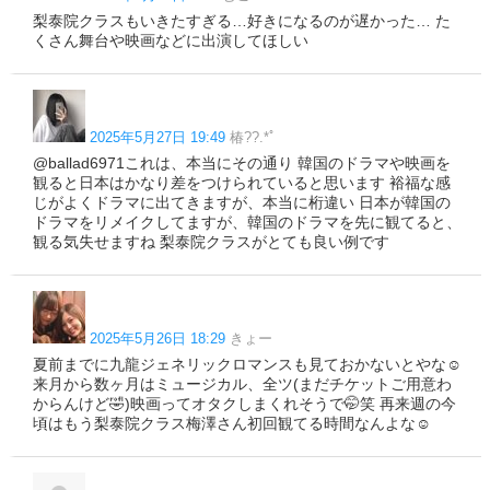
梨泰院クラスもいきたすぎる…好きになるのが遅かった… た
くさん舞台や映画などに出演してほしい
2025年5月27日 19:49
椿??.*ﾟ
@ballad6971これは、本当にその通り 韓国のドラマや映画を
観ると日本はかなり差をつけられていると思います 裕福な感
じがよくドラマに出てきますが、本当に桁違い 日本が韓国の
ドラマをリメイクしてますが、韓国のドラマを先に観てると、
観る気失せますね 梨泰院クラスがとても良い例です
2025年5月26日 18:29
きょー
夏前までに九龍ジェネリックロマンスも見ておかないとやな☺️
来月から数ヶ月はミュージカル、全ツ(まだチケットご用意わ
からんけど🤣)映画ってオタクしまくれそうで🤭笑 再来週の今
頃はもう梨泰院クラス梅澤さん初回観てる時間なんよな☺️