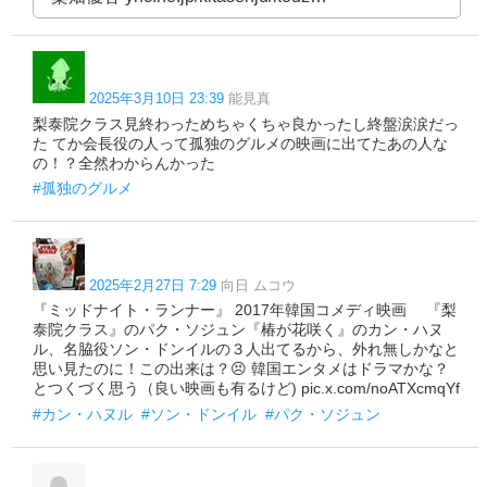
2025年3月10日 23:39
能見真
梨泰院クラス見終わっためちゃくちゃ良かったし終盤涙涙だっ
た てか会長役の人って孤独のグルメの映画に出てたあの人な
の！？全然わからんかった
#孤独のグルメ
2025年2月27日 7:29
向日 ムコウ
『ミッドナイト・ランナー』 2017年韓国コメディ映画 『梨
泰院クラス』のパク・ソジュン『椿が花咲く』のカン・ハヌ
ル、名脇役ソン・ドンイルの３人出てるから、外れ無しかなと
思い見たのに！この出来は？😣 韓国エンタメはドラマかな？
とつくづく思う（良い映画も有るけど) pic.x.com/noATXcmqYf
#カン・ハヌル
#ソン・ドンイル
#パク・ソジュン