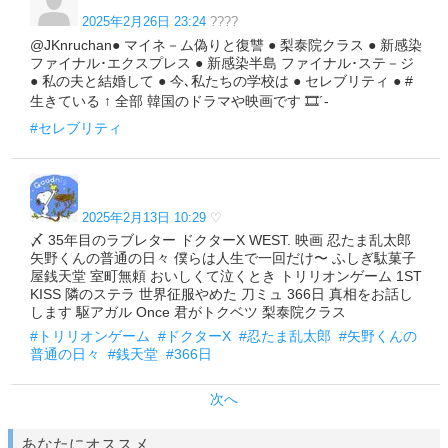
2025年2月26日 23:24
????
@JKnruchan● マイネ－ム偽りと復讐 ● 梨泰院クラス ● 新感染
ファイナル･エクスプレス ● 新感染半島 ファイナル･ステ－ジ
● 私の夫と結婚して ● 今､私たちの学校は ● セレブリティ ● #
生きている ↑ 全部 韓国のドラマや映画です 🎞️´-
#セレブリティ
2025年2月13日 10:29
♡
〆 35年目のラブレター ドクターX WEST. 映画 忍たま乱太郎
矢野くんの普通の日々 僕らは人生で一回だけ〜 ふしぎ駄菓子
屋銭天堂 室町無頼 おいしくて泣くとき トリリオンゲーム 1ST
KISS 隣のステラ 世界征服やめた 刀ミュ 366日 真相をお話し
します 駆アガル Once 君がトクベツ 梨泰院クラス
#トリリオンゲーム
#ドクターX
#忍たま乱太郎
#矢野くんの
普通の日々
#銭天堂
#366日
次へ
あなたにオススメ