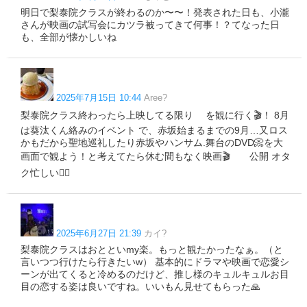
明日で梨泰院クラスが終わるのか〜〜！発表された日も、小瀧
さんが映画の試写会にカツラ被ってきて何事！？てなった日
も、全部が懐かしいね
2025年7月15日 10:44
Aree?
梨泰院クラス終わったら上映してる限り を観に行く🎬！ 8月
は葵汰くん絡みのイベント で、赤坂始まるまでの9月…又ロス
かもだから聖地巡礼したり赤坂やハンサム.舞台のDVD📀を大
画面で観よう！と考えてたら休む間もなく映画🎬 公開 オタ
ク忙しい🏃‍♀️
2025年6月27日 21:39
カイ?
梨泰院クラスはおとといmy楽。もっと観たかったなぁ。（と
言いつつ行けたら行きたいw） 基本的にドラマや映画で恋愛シ
ーンが出てくると冷めるのだけど、推し様のキュルキュルお目
目の恋する姿は良いですね。いいもん見せてもらった🙏