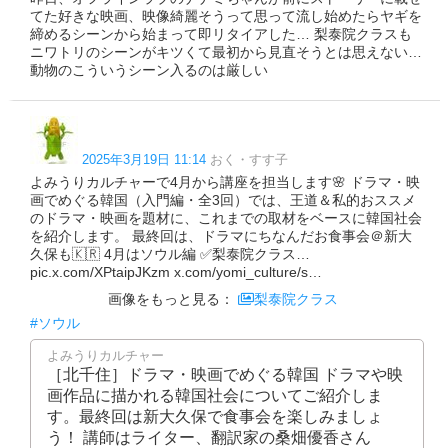
てた好きな映画、映像綺麗そうって思って流し始めたらヤギを
締めるシーンから始まって即リタイアした… 梨泰院クラスも
ニワトリのシーンがキツくて最初から見直そうとは思えない…
動物のこういうシーン入るのは厳しい
2025年3月19日 11:14
おく・すす子
よみうりカルチャーで4月から講座を担当します🌸 ドラマ・映
画でめぐる韓国（入門編・全3回）では、王道＆私的おススメ
のドラマ・映画を題材に、これまでの取材をベースに韓国社会
を紹介します。 最終回は、ドラマにちなんだお食事会＠新大
久保も🇰🇷 4月はソウル編 ✅梨泰院クラス…
pic.x.com/XPtaipJKzm x.com/yomi_culture/s…
画像をもっと見る：
梨泰院クラス
#ソウル
よみうりカルチャー
［北千住］ドラマ・映画でめぐる韓国 ドラマや映
画作品に描かれる韓国社会についてご紹介しま
す。最終回は新大久保で食事会を楽しみましょ
う！ 講師はライター、翻訳家の桑畑優香さん