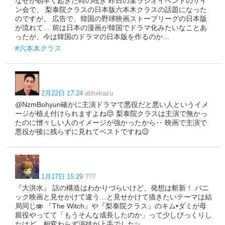
なぜか朝早く起きた時の呟き 昨日の某ラジオイベントのサイ
ン会で、 梨泰院クラスの日本版六本木クラスの話題になった
のですが、 広告で、韓国の野球映画ストーブリーグの日本版
が流れて… 前は日本の漫画が韓国でドラマ化みたいなことあ
ったが、今は韓国のドラマの日本版を作るのか…
#六本木クラス
2月22日 17:24
abhxkazu
@NzmBohyun確かに主演ドラマで悪役だと悪い人というイメ
ージが植え付けられますよね😔 梨泰院クラスは主演で無かっ
たのに憎々しい人のイメージが強かったから‥ 映画で主演で
悪役が後に残らずに見れてベストですね😉
1月17日 15:29
???
『大洪水』 話の構造はわかりづらいけど、発想は斬新！ パニ
ック映画と見せかけて違う…と見せかけて描きたいテーマは結
局同じ🫨 『The Witch』や『梨泰院クラス』のキム•ダミが母
親役やってて「もうそんな成長したのか」って少しびっくりし
たけど、相変わらず演技が上手でした✨