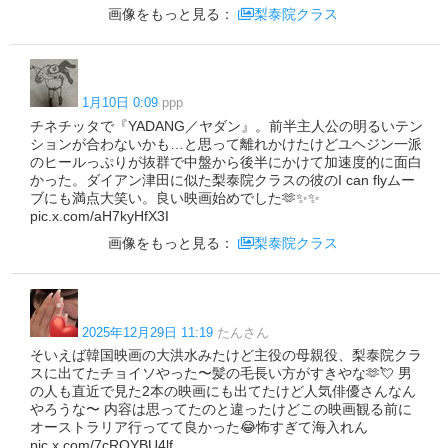
画像をもっと見る：
梨泰院クラス
1月10日 0:09
ppp
チネチッタで『YADANG／ヤダン』。前半主人公の明るいテン
ションが合わないかも…と思って離れかけたけどユヘジン一派
のヒールっぷりが抜群で中盤から後半にかけて加速度的に面白
かった。ダイアン津田に似た梨泰院クラスの彼のI can flyムー
ブにも満点大笑い。良い映画始めでした🫶✨✨
pic.x.com/aH7kyHfX3I
画像をもっと見る：
梨泰院クラス
2025年12月29日 11:19
たんさん
そいえば韓国映画の大洪水みたけど主役の母親役、梨泰院クラ
スに出てたチョイソやった〜髪の毛長い方がすきやな🫶💘 男
の人も直近で見た2本の映画にも出てたけど人気俳優さんなん
やろうな〜 内容は思ってたのと違ったけどこの映画観る前に
オーストラリア行ってて良かった😂怖すぎて海入れん
pic.x.com/7cRQYBU4lf