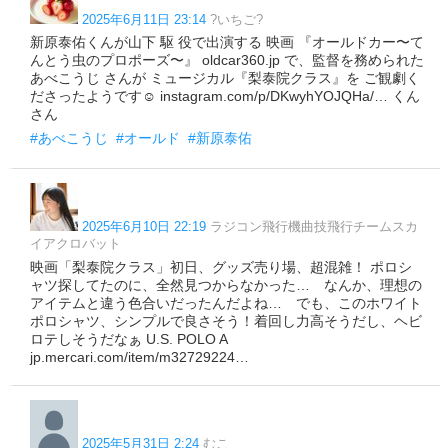
2025年6月11日 23:14
?いちご?
新原泰佑くんが山下 駆 役で出演する 映画 『オールドカー〜て
んとう虫のプロポーズ〜』 oldcar360.jp で、監督を務められた
あべこうじ さんが ミュージカル『梨泰院クラス』を ご観劇く
ださったようです☺️ instagram.com/p/DKwyhYOJQHa/… くん
さん
#あべこうじ
#オールド
#新原泰佑
2025年6月10日 22:19
ラジコン飛行機曲技飛行チームスカ
イアクロバット
映画「梨泰院クラス」初日、グッズ売り場、超混雑！ ポロシ
ャツ探してたのに、全然見つからなかった… なんか、理想の
アイテムと違う色合いだったんだよね… でも、このホワイト
ポロシャツ、シンプルで良さそう！着回し力高そうだし、ヘビ
ロテしそうだなぁ U.S. POLO A
jp.mercari.com/item/m32729224…
2025年5月31日 2:24
むこ