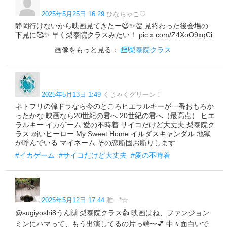
2025年5月25日 16:29
ひなちゃこ♡
静岡行けないから映画見てきたー😆✨👏 見終わった後会場の
下見に🥰✨ 早く梨泰院クラスみたい！ pic.x.com/Z4XoO9xqCi
画像をもっと見る：
梨泰院クラス
2025年5月13日 1:49
くじゃくグリーン！
ネトフリの韓ドラなら今のところヒエラルキーが一番おもろか
ったかな 映画なら20世紀の君へ 20世紀の君へ（最高点） ヒエ
ラルキー イカゲーム 愛の不時着 サイコだけど大丈夫 梨泰院ク
ラス 弱いヒーロー My Sweet Home イルダスキャンダル 地獄
が呼んでいる マイネーム その恋断固お断りします
#イカゲーム
#サイコだけど大丈夫
#愛の不時着
2025年5月12日 17:44
雅. :*☆
@sugiyoshi8うん🙌 梨泰院クラス👍 映画はね、ファンジョン
ミンにハマって、もう出演してるの片っ端〜💕 中々面白いで