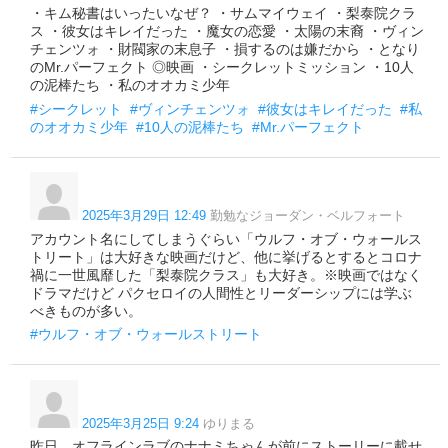
・キム秘書はいったいなぜ？ ・サムマイウェイ ・梨泰院クラ
ス ・彼女はキレイだった ・魔女の恋愛 ・太陽の末裔 ・ヴィン
チェンツォ ・財閥家の末息子 ・損するのは嫌だから ・となり
のMr.パーフェクト ◎映画 ・シークレットミッション ・10人
の泥棒たち ・私のオオカミ少年
#シークレット
#ヴィンチェンツォ
#彼女はキレイだった
#私
のオオカミ少年
#10人の泥棒たち
#Mr.パーフェクト
2025年3月29日 12:49
勤勉なジョーダン・ベルフォート
アカウント名にしてしまうぐらい「ウルフ・オブ・ウォールス
トリート」は大好きな映画だけど、他に挙げるとするとコロナ
禍に一世風靡した「梨泰院クラス」も大好き。※映画ではなく
ドラマだけど パクセロイの人間性とリーダーシップには学ぶ
べきものが多い。
#ウルフ・オブ・ウォールストリート
2025年3月25日 9:24
ゆりまる
昨日、オフラインラブのナナミちゃんが前にストーリーに載せ