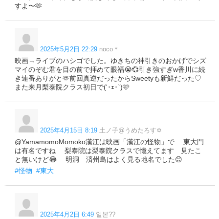
すよ〜🫶
2025年5月2日 22:29
noco＊
映画→ライブのハシゴでした。ゆきちの神引きのおかげでシズ
マイのぞむ君を目の前で拝めて眼福😭💞引き強すぎw香川に続
き連番ありがと🫶前回真逆だったからSweetyも新鮮だった♡
また来月梨泰院クラス初日で('･ｪ･`)🩷
2025年4月15日 8:19
土ノ子@うめたろす✡️
@YamamomoMomoko漢江は映画「漢江の怪物」で 東大門
は有名ですね 梨泰院は梨泰院クラスで憶えてます 見たこ
と無いけど😂 明洞 済州島はよく見る地名でした😊
#怪物
#東大
2025年4月2日 6:49
일본??