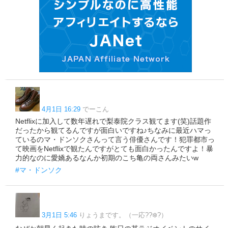
4月1日 16:29
でーこん
Netflixに加入して数年遅れで梨泰院クラス観てます(笑)話題作
だったから観てるんですが面白いですね♪ちなみに最近ハマっ
ているのマ・ドンソクさんって言う俳優さんです！犯罪都市っ
て映画をNetflixで観たんですがとても面白かったんですよ！暴
力的なのに愛嬌あるなんか初期のこち亀の両さんみたいw
#マ・ドンソク
3月1日 5:46
りょうまです。（一応??‍❄️?）