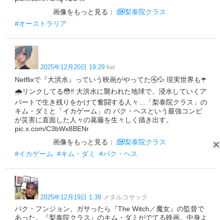
画像をもっと見る：
梨泰院クラス
#オーストラリア
2025年12月20日 19:29
kei
Netflixで『大洪水』っていう映画がやってた🚰💦 現実世界も☂️
🌧リンクしてる😳‼️ 大洪水に襲われた地球で、浸水していくア
パートで生き残りをかけて奮闘する人々…「梨泰院クラス」の
キム・ダミと「イカゲーム」の パク・ヘスという最強コンビ
が災害に直面した人々の葛藤を生々しく描き出す。
pic.x.com/C3bWx8BENr
画像をもっと見る：
梨泰院クラス
#イカゲーム
#キム・ダミ
#パク・ヘス
2025年12月19日 1:39
メタルコサック
パク・フンジョン、ガサったら『The Witch／魔女』の監督で
あった。『梨泰院クラス』のキム・ダミがでてる映画。中身よ