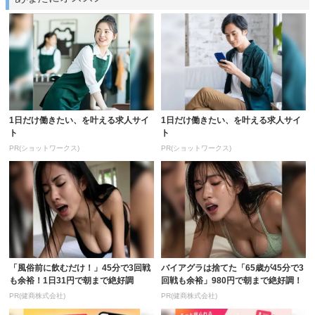
1日だけ働きたい、を叶える求人サイ
1日だけ働きたい、を叶える求人サイ
ト
ト
PR(ショットワークス)
PR(ショットワークス)
「風俗前に飲むだけ！」45分で3回戦
バイアグラは捨てた「65歳が45分で3
も余裕！1日31円で朝まで絶好調
回戦も余裕」980円で朝まで絶好調！
PR(健商株式会社)
PR(健商株式会社)