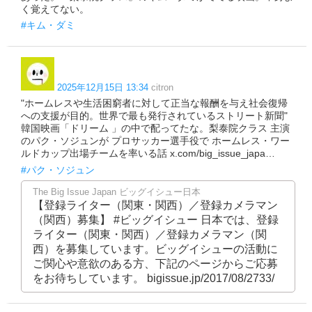
く覚えてない。
#キム・ダミ
2025年12月15日 13:34
citron
"ホームレスや生活困窮者に対して正当な報酬を与え社会復帰
への支援が目的。世界で最も発行されているストリート新聞"
韓国映画「ドリーム 」の中で配ってたな。梨泰院クラス 主演
のパク・ソジュンが プロサッカー選手役で ホームレス・ワー
ルドカップ出場チームを率いる話 x.com/big_issue_japa…
#パク・ソジュン
The Big Issue Japan ビッグイシュー日本
【登録ライター（関東・関西）／登録カメラマン
（関西）募集】 #ビッグイシュー 日本では、登録
ライター（関東・関西）／登録カメラマン（関
西）を募集しています。ビッグイシューの活動に
ご関心や意欲のある方、下記のページからご応募
をお待ちしています。 bigissue.jp/2017/08/2733/