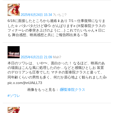
2025年6月24日 15:34
?いちご?
6/18に面接したところから連絡📱あり 7/1～仕事復帰になりま
した☺️ バタバタだけど😅💦 がんばります✊ (※梨泰院クラスの
フィナーレの拳突き上げのように…) これでたいちゃん👦🏻に
も 舞台感想、映画感想と共に ご報告💌出来る～🥰
2025年6月21日 21:09
Mah?
本日のソワレは、 いや〜、面白かった！ なるほど、映画のあ
の場面はこんな風に処理したのか…などと感慨ひとしお 装置
のデロリアンも圧巻でした マチネの梨泰院クラスと違って、
同年齢くらいの男性も多く、何だか居心地よく観られました👍
pic.x.com/jhnUAiLL73
画像をもっと見る：
梨泰院クラス
#ソワレ