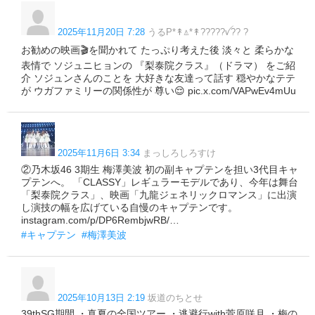
2025年11月20日 7:28
うるP*↟⍋*↟?????ꪜ?? ?
お勧めの映画🎬を聞かれて たっぷり考えた後 淡々と 柔らかな
表情で ソジュニヒョンの 『梨泰院クラス』（ドラマ） をご紹
介 ソジュンさんのことを 大好きな友達って話す 穏やかなテテ
が ウガファミリーの関係性が 尊い😌 pic.x.com/VAPwEv4mUu
2025年11月6日 3:34
まっしろしろすけ
②乃木坂46 3期生 梅澤美波 初の副キャプテンを担い3代目キャ
プテンへ。 「CLASSY」レギュラーモデルであり、今年は舞台
「梨泰院クラス」、映画「九龍ジェネリックロマンス」に出演
し演技の幅を広げている自慢のキャプテンです。
instagram.com/p/DP6RembjwRB/…
#キャプテン
#梅澤美波
2025年10月13日 2:19
坂道のちとせ
39thSG期間 ・真夏の全国ツアー ・逃避行with菅原咲月 ・梅の