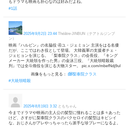
もドラマも映画も肝心なのは好みだよね。
#1話
2025年9月2日 23:44
Théâtre-JINBUN（テアトルジンブ
ン）
映画『ハルビン』の名脇役 ④ユ・ジェミョン 主演をはる名優
だが、ここではわき役として登場。 大韓義軍の支援者チェ・
ジェヒョンを演じる。 「梨泰院クラス」の会長役、『キング
メーカー 大統領を作った男』の金泳三役、『大統領暗殺裁
判』では全斗煥役を演じる大物スター。 pic.x.com/mbefNdj9ul
画像をもっと見る：
梨泰院クラス
#大統領暗殺
2025年8月19日 3:32
ともちゃん
今までドラマや映画の主人公の髪型に憧れることは多々あった
けど、さすがに梨泰院クラスのパクセロイの髪型はキビシイ
な。おじさんがアレやっちゃったら派手な珍プレーになるよ。