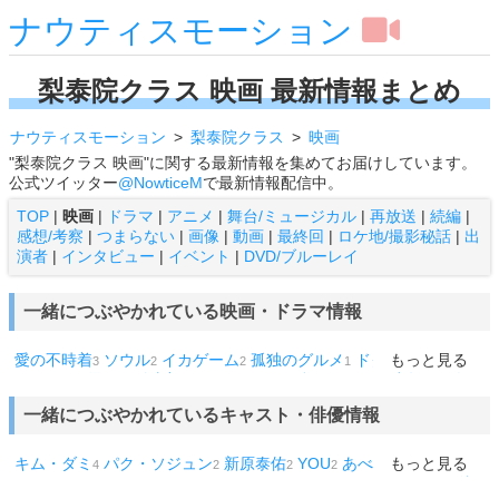
ナウティスモーション
梨泰院クラス 映画 最新情報まとめ
ナウティスモーション
梨泰院クラス
映画
"梨泰院クラス 映画"に関する最新情報を集めてお届けしています。
公式ツイッター
@NowticeM
で最新情報配信中。
TOP
|
映画
|
ドラマ
|
アニメ
|
舞台/ミュージカル
|
再放送
|
続編
|
感想/考察
|
つまらない
|
画像
|
動画
|
最終回
|
ロケ地/撮影秘話
|
出
演者
|
インタビュー
|
イベント
|
DVD/ブルーレイ
一緒につぶやかれている映画・ドラマ情報
愛の不時着
ソウル
イカゲーム
孤独のグルメ
ドクターX
もっと見る
シー
3
2
2
1
1
クレット
忍たま乱太郎
ペントハウス
私のオオカミ少年
10人の
1
1
1
1
泥棒たち
ウルフ・オブ・ウォールストリート
Mr.パーフェクト
1
1
1
一緒につぶやかれているキャスト・俳優情報
ソワレ
オーストラリア
キャプテン
大統領暗殺
パラサイト
セ
1
1
1
1
1
レブリティ
ヴィンチェンツォ
オールド
彼女はキレイだった
ミ
1
1
1
1
ステリと言う勿れ
1話
六本木クラス
サイコだけど大丈夫
怪物
1
1
1
1
1
キム・ダミ
パク・ソジュン
新原泰佑
YOU
あべこうじ
もっと見る
カン・
4
2
2
2
1
トリリオンゲーム
366日
銭天堂
矢野くんの普通の日々
1
1
1
1
ハヌル
ソン・ドンイル
パク・ヘス
マ・ドンソク
ユナ
一ノ瀬
1
1
1
1
1