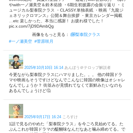
やwith一ノ瀬美空＆鈴木佑捺 ・6期生初披露の会振り返り ・ミ
ュージカル梨泰院クラス ・CLASSY.単独表紙 ・映画『九龍ジ
ェネリックロマンス』公開＆舞台挨拶 ・東京カレンダー掲載
…etc 楽しかった、本当に感謝！ お疲れ様でした！
pic.x.com/7jD9DAmbQg
画像をもっと見る：
梨泰院クラス
#一ノ瀬美空
#菅原咲月
2025年10月10日 16:14
あんぼう＠テロップ解説者
今更ながら梨泰院クラスにハマりました。。。 他の韓国ドラ
マや映画もそうですけどなんでこんなに韓国の映像はオシャレ
なんでしょうか？ 街並みが見慣れてなくて新鮮みたいなのも
あるんでしょうけど🤔
2025年9月17日 16:24
ころすけ
1話で見るのやめた「梨泰院クラス」を今ごろ見始めてる。た
ぶんこれが韓国ドラマの醍醐味なんだなあと噛み締めてる。で