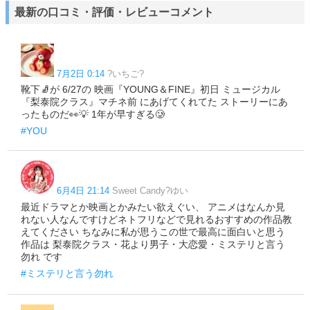
美空
東大
梅澤美波
菅原咲月
1
1
1
1
最新の口コミ・評価・レビューコメント
7月2日 0:14
?いちご?
靴下🧦が 6/27の 映画『YOUNG＆FINE』初日 ミュージカル
『梨泰院クラス』マチネ前 にあげてくれてた ストーリーにあ
ったものだ👀💡 1年が早すぎる🥲
#YOU
6月4日 21:14
Sweet Candy?ゆい
最近ドラマとか映画とかみたい欲えぐい、 アニメはなんか見
れない人なんですけどネトフリなどで見れるおすすめの作品教
えてください ちなみに私が思うこの世で最高に面白いと思う
作品は 梨泰院クラス・花より男子・大恋愛・ミステリと言う
勿れ です
#ミステリと言う勿れ