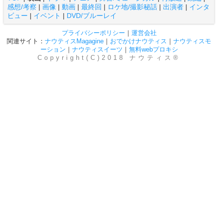
感想/考察
|
画像
|
動画
|
最終回
|
ロケ地/撮影秘話
|
出演者
|
インタ
ビュー
|
イベント
|
DVD/ブルーレイ
プライバシーポリシー
｜
運営会社
関連サイト：
ナウティスMagagine
｜
おでかけナウティス
｜
ナウティスモ
ーション
｜
ナウティスイーツ
｜
無料webプロキシ
Copyright(C)2018 ナウティス®