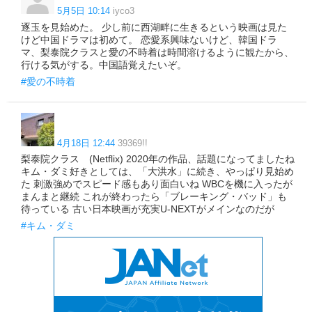
5月5日 10:14
iyco3
逐玉を見始めた。 少し前に西湖畔に生きるという映画は見た
けど中国ドラマは初めて。 恋愛系興味ないけど、韓国ドラ
マ、梨泰院クラスと愛の不時着は時間溶けるように観たから、
行ける気がする。中国語覚えたいぞ。
#愛の不時着
4月18日 12:44
39369!!
梨泰院クラス (Netflix) 2020年の作品、話題になってましたね
キム・ダミ好きとしては、「大洪水」に続き、やっぱり見始め
た 刺激強めでスピード感もあり面白いね WBCを機に入ったが
まんまと継続 これが終わったら「ブレーキング・バッド」も
待っている 古い日本映画が充実U-NEXTがメインなのだが
#キム・ダミ