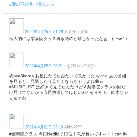
#愛の不時着
#美しい人
2022年4月25日 21:29
あすか ? 吉原
個人的には梨泰院クラス再放送のが嬉しかったなぁ…( ´•ω•` )
2022年4月25日 20:31
꧁?TᑌᘜᑌᗰI?꧂
@aya3korea お役にたてたみたいで良かったぁ〰️☺️ あの番組
を見ると、見返したり見たくなっちゃうよね😆🎶
#MUSICLIST は好きで見てたんだけど🎵梨泰院クラスの回だ
け見れてないから💦再放送してほしいわ‼️ そぅそぅ、鈴木ちゃ
ん최고👍
2022年4月21日 23:19
Akky????
#梨泰院クラス 今日Netflixで10位！息が長いです～！ I can fly