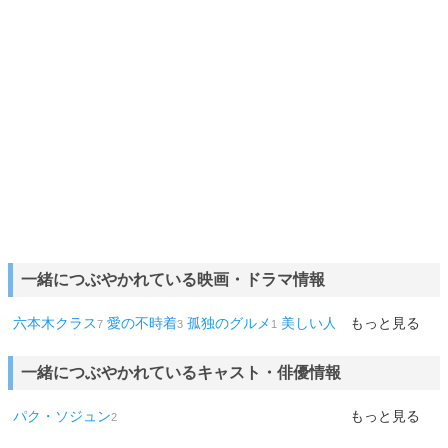
一緒につぶやかれている映画・ドラマ情報
六本木クラス
愛の不時着
孤独のグルメ
美しい人
あやしいパー
もっと見る
7
3
1
1
トナー
3話
1
1
一緒につぶやかれているキャスト・俳優情報
パク・ソジュン
もっと見る
2