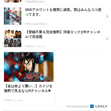
PR(健商株式会社)
SNSアカウントを着実に成長。実はみんなココ使
ってます。
PR(Dreaw合同会社)
【登録不要＆完全無料】洋楽ロックがRチャンネ
ルで見放題
PR(Rチャンネル)
【金は命より重い…】カイジを
無料で見るならRチャンネル▶︎
PR(Rチャンネル)
Recommended by