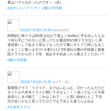
着はハマらなかったのです～（涙）
#あやしいパートナー
#愛の不時着
2022年7月29日 20:40
dorami2020
時間的に韓ドラはBS見る位が丁度よくNetflixに手を出したらも
う何も手につかないと思ってたが最近BSの韓ドラ少ないし再
放送多いしであまり見なくなったので遂にネトフリ民になるこ
とをここに誓います🙋‍♀️ 今更だけど2年遅れの愛の不時着と梨泰
院クラスから行くぞ笑 他おすすめあったら教えてください🤍
#愛の不時着
2022年7月14日 15:45
はの字（仮）
梨泰院クラス「リメイク」まではふむふむ…🙂だったんだけど
タイトル六本木クラスと聞いてダセェ！！！😬ってなって今再
放送らしきの観て「これはこれで…」と思い始めたとこ 下北
沢が近いかなと思ってたけどでも下北とも違うんよねえ
#六本木クラス