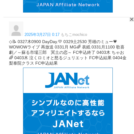
2025年3月27日 0:17
もちこmochico
◇📝 0327木0900 DayDay.💛 0329土2530 芳雄のミュー💗
WOWOWライブ 再放送 0331月 MG🌈 表紙 0331月1100 歌喜
劇／～蘇る市場三郎 冥土の恋～ FC申込終了 0403木 ちゃお
🌈 0403木 泣くロミオと怒るジュリエット FC申込結果 0404金
梨泰院クラス FC申込結果