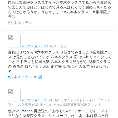
自分は梨泰院クラス見てから六本木クラス見てるから再放送感
で楽しんでるけど、はじめて見る人はわくわく感めっちゃある
んではなかろうか。うらやましい #六本木クラス ＃梨泰院ク
ラス
#六本木クラス
2022年8月6日 20:39
きしわか
遅ればせながら #六本木クラス ３話までみました #梨泰院クラ
ス は見たことないですが 六本木クラス 面白い🎵 リメイクって
ことで ドラマも韓国風笑 六本木クラス見ながら 梨泰院クラス
の 再放送 待ちたいと思います😆 なるほど 人気でるわけだわ
🎵
#六本木クラス
#3話
2022年8月4日 21:21
ゆきえすた?いつもわくわく「プレミ
アム」な学習塾代表 子どものための習慣化BOOK出版します
@yoko_fasting 再放送の「あやしいパートナー」です。 ネト
フリなら梨泰院クラス、サイコーでした！ あ、私は愛の不時