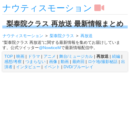
ナウティスモーション
梨泰院クラス 再放送 最新情報まとめ
ナウティスモーション
梨泰院クラス
再放送
"梨泰院クラス 再放送"に関する最新情報を集めてお届けしていま
す。公式ツイッター
@NowticeM
で最新情報配信中。
TOP
|
映画
|
ドラマ
|
アニメ
|
舞台/ミュージカル
|
再放送
|
続編
|
感想/考察
|
つまらない
|
画像
|
動画
|
最終回
|
ロケ地/撮影秘話
|
出
演者
|
インタビュー
|
イベント
|
DVD/ブルーレイ