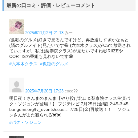
最新の口コミ・評価・レビューコメント
2025年11月2日 21:13
みー
(孤独のグルメ)好きで見るんですけど、再放送しすぎかなぁと
(隣のグルメイト)見たいです😃 (六本木クラス)がCSで放送され
ていますが、私は(梨泰院クラス)が見たいですね😃RIIZEや
CORTISの番組も見れないです😃
#六本木クラス
#孤独のグルメ
2025年7月20日 17:23
coco??
明日夜！さんまのまんま【やり投げ北口＆梨泰院クラス主演パ
ク・ソジュンが登場！】 フジテレビ 7月25日(金曜) 2:45-3:45
bangumi.org/tv_events/seas… 7/25日(金)再放送！！！ ソジュ
ンさんがまた観られる💓💓
#パク・ソジュン