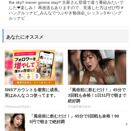
the sky!! inever gonna stay!! 古家さん登場で違う番組みたいで
した❤楽しみ！ 再放送もありますので、見逃した方はぜひ🫡 #
ハングルッナビ_みんなでつぶやき勉強会_レッスン3 #ハング
ルッナビ
あなたにオススメ
SNSアカウントを着実に成長。
「風俗前に飲むだけ！」45分で
実はみんなココ使ってます。
3回戦も余裕！1日31円で朝まで
絶好調
PR(Dreaw合同会社)
PR(健商株式会社)
「風俗前に飲むだけ！」45分で3回戦も余裕！98
0円で朝まで絶好調