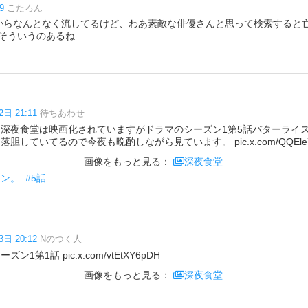
9
こたろん
からなんとなく流してるけど、わあ素敵な俳優さんと思って検索すると
そういうのあるね……
2日 21:11
待ちあわせ
 深夜食堂は映画化されていますがドラマのシーズン1第5話バターライ
胆していてるので今夜も晩酌しながら見ています。 pic.x.com/QQEle
画像をもっと見る：
深夜食堂
マン。
#5話
3日 20:12
Nのつく人
1第1話 pic.x.com/vtEtXY6pDH
画像をもっと見る：
深夜食堂