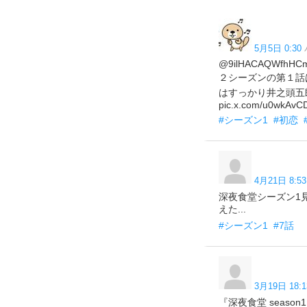
5月5日 0:30
@9ilHACAQW
２シーズンの第１話
はすっかり井之頭五
pic.x.com/u0wkAvC
#シーズン1
#初恋
4月21日 8:53
深夜食堂シーズン1
えた...
#シーズン1
#7話
3月19日 18:1
『深夜食堂 seas