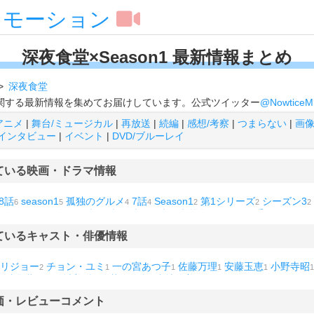
スモーション
深夜食堂×Season1 最新情報まとめ
深夜食堂
1"に関する最新情報を集めてお届けしています。公式ツイッター
@NowticeM
アニメ
|
舞台/ミュージカル
|
再放送
|
続編
|
感想/考察
|
つまらない
|
画
インタビュー
|
イベント
|
DVD/ブルーレイ
ている映画・ドラマ情報
8話
season1
孤独のグルメ
7話
Season1
第1シリーズ
シーズン3
6
5
4
4
2
2
2
ズン4
シーズン7
2話
3話
6話
10話
劇場版
どんぶり委員長
バク
1
1
1
1
1
1
1
1
江戸前の旬
居酒屋新幹線
ザタクシー飯店
舞妓さんちのまかないさ
1
1
1
ているキャスト・俳優情報
で裏切り飯
飯を喰らひて華と告ぐ
1
1
リジョー
チョン・ユミ
一の宮あつ子
佐藤万理
安藤玉恵
小野寺昭
2
1
1
1
1
1
真野響子
結城美栄子
花沢徳衛
青地公美
1
1
1
1
1
価・レビューコメント