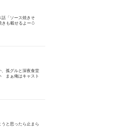
８話「ソース焼きそ
焼きも載せるよー🥚
か、孤グルと深夜食堂
い まぁ俺はキャスト
ようと思ったら止まら