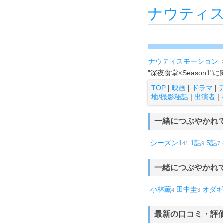
ナウティ
ナウティスモーション
"深夜食堂×Season
TOP
|
映画
|
ドラマ
|
地/撮影秘話
|
出演者
|
一緒につぶやかれ
シーズン1
1話
5話
41
9
7
ーズン
Season3
シー
1
1
初恋
シェフは名探偵
1
1
一緒につぶやかれ
ッチン
こんなところ
1
小林薫
田中圭
オダギ
4
3
弘明
松重豊
渋川清彦
1
1
最新の口コミ・評