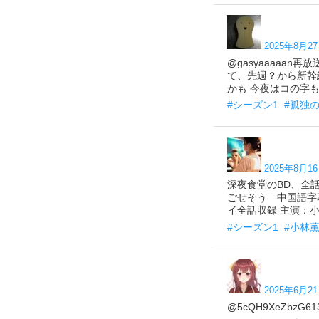
2025年8月27
@gasyaaaaa
て、先週？から新幹
かも 今夜はコの字
#シーズン1
#孤独
2025年8月16
深夜食堂のBD、全
ごせそう 中国語字幕
イ全話収録 主演：小林薫 
#シーズン1
#小林
2025年6月21
@5cQH9XeZbz