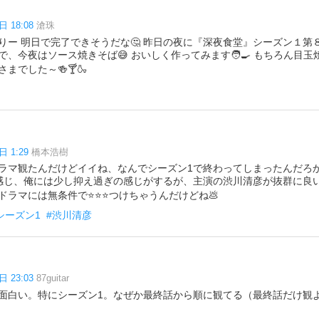
日 18:08
滄珠
りー 明日で完了できそうだな🤔 昨日の夜に『深夜食堂』シーズン１第
、今夜はソース焼きそば😅 おいしく作ってみます🧑‍🍳 もちろん目玉
までした～🍻🍸🍶
日 1:29
橋本浩樹
ラマ観たんだけどイイね、なんでシーズン1で終わってしまったんだろ
感じ、俺には少し抑え過ぎの感じがするが、主演の渋川清彦が抜群に良
ドラマには無条件で⭐⭐⭐つけちゃうんだけどね💩
シーズン1
#渋川清彦
日 23:03
87guitar
面白い。特にシーズン1。なぜか最終話から順に観てる（最終話だけ観