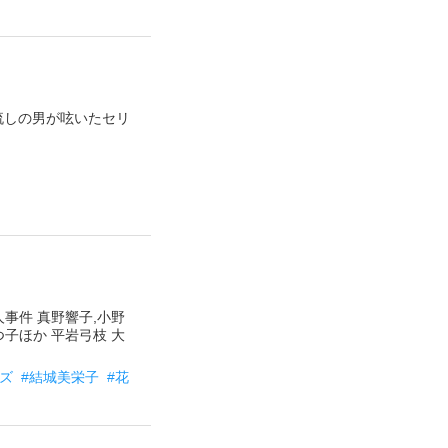
着流しの男が呟いたセリ
殺人事件 真野響子,小野
つ子ほか 平岩弓枝 大
ーズ
#結城美栄子
#花