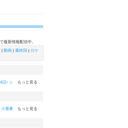
で最新情報配信中。
像
|
動画
|
最終回
|
ロケ
4話
シーズン2
もっと見る
第2シ
2
1
マン。
続・深夜食堂
1
1
ん
ゾン100
あたりのキ
1
1
小鹿番
山口崇
もっと見る
村上
1
1