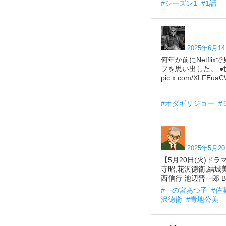
#シーズン1
#1話
2025年6月14
何年か前にNetfl
フを思い出した。 
pic.x.com/XLFEua
#オダギリジョー
#
2025年5月20
【5月20日(火)ドラ
寺昭,花沢徳衛,結城
西信行 池辺晋一郎 BS1
#一の宮あつ子
#佐
沢徳衛
#青地公美