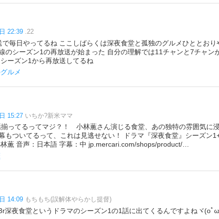
日 22:39
.22
n再放送で毎日やってるね ここしばらくは深夜食堂と孤独のグルメひととお
線のシーズン1の再放送が始まった 自分の理解では11チャンと7チャン
もシーズン1から再放送してるね
のグルメ
日 15:27
いちか?新米ママ
話揃ってるってマジ？！ 小林薫さん演じる食堂、あの独特の雰囲気に
もついてるって、これは見逃せない！ ドラマ『深夜食堂』シーズン1+2+
音声：日本語 字幕：中 jp.mercari.com/shops/product/…
薫
日 14:09
もちもち(誤解体やらかし提督)
G613r深夜食堂というドラマのシーズン1の1話に出てくるんですよねヾ(oﾟωﾟ