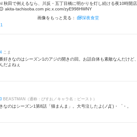
index.html 秋田で例えるなら、川反・五丁目橋に明かりを灯し続ける夜10
ta-tachisoba.com pic.x.com/zyE998HWNY
画像をもっと見る：
深夜食堂
n1
4
こま
番好きなのはシーズン1のアジの開きの回。お話自体も素敵なんだけど
んだよねぇ
0
BEASTMAN（通称：びすお／キャラ名：ビースト）
きなのはシーズン1第8話「猫まんま」。大号泣したよ(ノД`)・゜・。