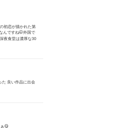
さんの初恋が描かれた第
なんですね🤭外国で
深夜食堂は濃厚な30
った 良い作品に出会
ぁ😋