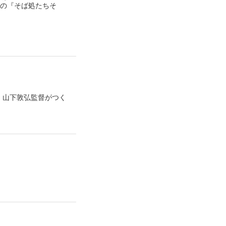
時開店の『そば処たちそ
、山下敦弘監督がつく