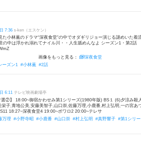
日 7:36
s-ken（エスケン）
ixで見た小林薫のドラマ“深夜食堂”の中でオダギリジョー演じる謎めいた
●世の中は浮かれ溺れてナイル川・・人生舐めんなよ シーズン1・第2話
CWmZ
画像をもっと見る：
深夜食堂
シーズン1
#小林薫
#2話
日 6:11
テレビ映画劇場亭
マ選②】 18:00~御宿かわせみ第1シリーズ(1980年版) BS１ (6)夕涼み
美栄子,青地公美,安藤美智子,山口崇,佐藤万理,小鹿番,村上弘明,一の宮あ
1 18:27~深夜食堂4 19:00~ポワロ2 20:00~テレサ
藤万理
#小野寺昭
#小鹿番
#山口崇
#村上弘明
#真野響子
#第1シリ