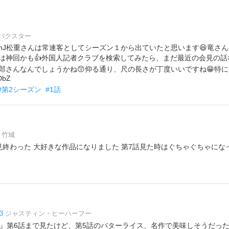
バクスター
fhHCmJ松重さんは常連客としてシーズン１から出ていたと思います😆竜
は神回かも👍外国人記者クラブを検索してみたら、まだ最近の会見の話
郎さんなんでしょうかね😙仰る通り、尺の長さが丁度いいですね😁特に
DbZ
#第2シーズン
#1話
竹城
見終わった 大好きな作品になりました 第7話見た時はぐちゃぐちゃにな
3
ジャスティン・ヒーハーフー
on1』第6話まで見たけど、第5話のバターライス、名作で美味しそうだった