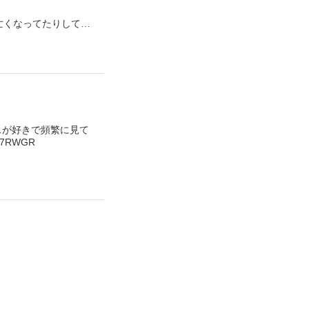
亡くなってたりして…
スが好きで頻繁に見て
7RWGR