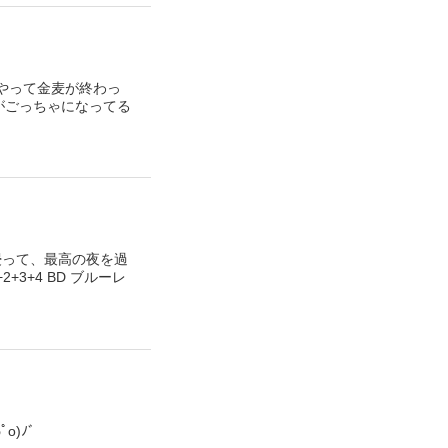
りやって金麦が終わっ
がごっちゃになってる
浸って、最高の夜を過
3+4 BD ブルーレ
o)ﾉﾞ