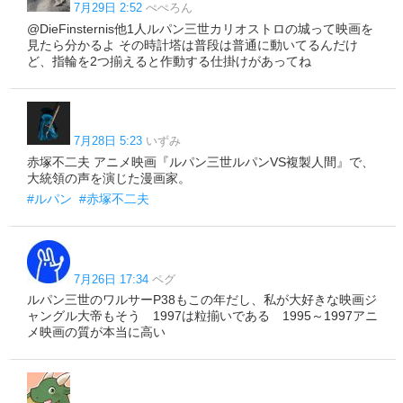
7月29日 2:52
ぺぺろん
@DieFinsternis他1人ルパン三世カリオストロの城って映画を
見たら分かるよ その時計塔は普段は普通に動いてるんだけ
ど、指輪を2つ揃えると作動する仕掛けがあってね
7月28日 5:23
いずみ
赤塚不二夫 アニメ映画『ルパン三世ルパンVS複製人間』で、
大統領の声を演じた漫画家。
#ルパン
#赤塚不二夫
7月26日 17:34
ペグ
ルパン三世のワルサーP38もこの年だし、私が大好きな映画ジ
ャングル大帝もそう 1997は粒揃いである 1995～1997アニ
メ映画の質が本当に高い