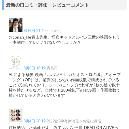
最新の口コミ・評価・レビューコメント
8月6日 21:49
kim wee
@conan_file青山先生、怪盗キッドとルパン三世の映画をもう
一本制作していただけないでしょうか？
8月6日 18:19
青島司
AI による概要 映画『ルパン三世 カリオストロの城』のオープ
ニング（OP）は、驚異的に少ない作画枚数で構成されている
ことで知られており、シーンによってはわずか2枚の絵で数十
秒を持たせるなど、全体でも100枚以下のセル画・作画枚数で
描かれていると言われています
8月4日 20:19
?幻?覚?@有休消化＆お盆に帰省
昨日納品したskebだよ みて ルパン三世 DEAD OR ALIVEっ