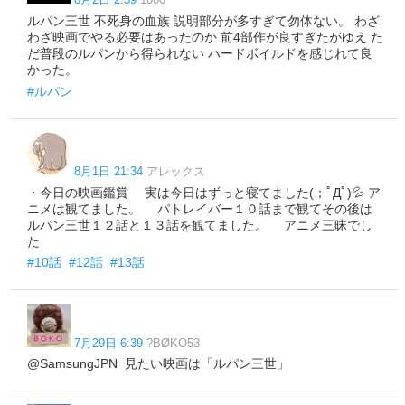
ルパン三世 不死身の血族 説明部分が多すぎて勿体ない。 わざ
わざ映画でやる必要はあったのか 前4部作が良すぎたがゆえ た
だ普段のルパンから得られない ハードボイルドを感じれて良
かった。
#ルパン
8月1日 21:34
アレックス
・今日の映画鑑賞 実は今日はずっと寝てました(；ﾟДﾟ)💦 ア
ニメは観てました。 パトレイバー１０話まで観てその後は
ルパン三世１２話と１３話を観てました。 アニメ三昧でし
た
#10話
#12話
#13話
7月29日 6:39
?BØKO53
@SamsungJPN 見たい映画は「ルパン三世」