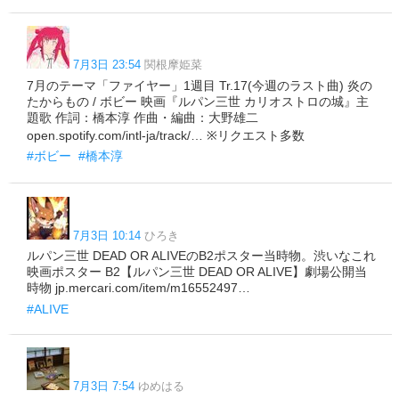
7月3日 23:54
関根摩姫菜
7月のテーマ「ファイヤー」1週目 Tr.17(今週のラスト曲) 炎の
たからもの / ボビー 映画『ルパン三世 カリオストロの城』主
題歌 作詞：橋本淳 作曲・編曲：大野雄二
open.spotify.com/intl-ja/track/… ※リクエスト多数
#ボビー
#橋本淳
7月3日 10:14
ひろき
ルパン三世 DEAD OR ALIVEのB2ポスター当時物。渋いなこれ
⁠映画ポスター B2【ルパン三世 DEAD OR ALIVE】劇場公開当
時物 jp.mercari.com/item/m16552497…
#ALIVE
7月3日 7:54
ゆめはる