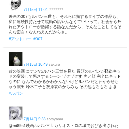
7月15日 11:04
???????
映画の007もルパン三世も、それらに類するタイプの作品も、
変に連続性持たせて縦軸の話やんなくていいって。社会から外
れたアウトローが活躍する話なんだから、そんなことしてもそ
んな面白くなんねえんだからさ。
#アウトロー
#007
7月15日 10:49
sakura
昔の映画 コナンVSルパン三世を見た 冒頭のルパンが怪盗キッ
ドの変装して悪さするシーン ゾクゾクす 声と顔 完全にキッド
なのに なんでわかるかわかんないけどルパンだとわからせち
ゃう演出 峰不二子と灰原哀のからみも その他もろもろ よき
#ルパン
7月14日 5:33
sotoyama
@mi89s1映画ルパン三世カリオストロの城でおびき出された