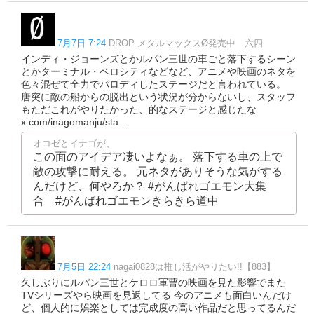
7月7日 7:24
DROP メタルマックスØ発売中 六四
インディ・ジョーンズとかルパン三世の車ごと落下するシーン
とかターミナル・ベロシティなどなど、アニメや映画のネタを
色々混ぜて全力でパロディしたステージだと言われている。
唐突に敵の船からの脱出という状況が分からないし、スタッフ
もただこれがやりたかった、的なステージと感じたな
x.com/inagomanju/sta…
オコゼとイナゴが、
この面のアイデア凄いよなぁ。 落下する車の上で
敵の攻撃に耐える。 元ネタがありそうな気がする
んだけど、何やろか？ #がんばれゴエモン大集
合 #がんばれゴエモンきらきら道中
7月5日 22:24
nagai0828は推し活がやりたい!!【883】
久しぶりにルパン三世とケロロ軍曹の映画を見た影響でまた
TVシリーズやら映画を見返してる 今のアニメも面白いんだけ
ど、個人的に娯楽としては完成度の高い作品だと思ってるんだ