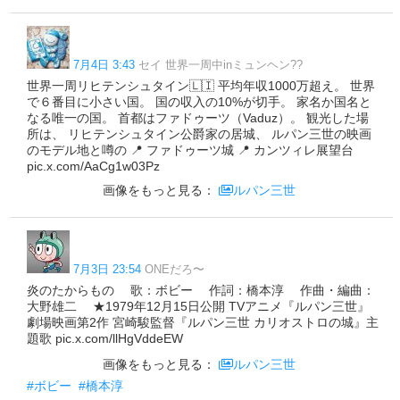
7月4日 3:43
セイ 世界一周中inミュンヘン??
世界一周リヒテンシュタイン🇱🇮 平均年収1000万超え。 世界
で６番目に小さい国。 国の収入の10%が切手。 家名か国名と
なる唯一の国。 首都はファドゥーツ（Vaduz）。 観光した場
所は、 リヒテンシュタイン公爵家の居城、 ルパン三世の映画
のモデル地と噂の 📍 ファドゥーツ城 📍 カンツィレ展望台
pic.x.com/AaCg1w03Pz
画像をもっと見る：
ルパン三世
7月3日 23:54
ONEだろ〜
炎のたからもの 歌：ボビー 作詞：橋本淳 作曲・編曲：
大野雄二 ★1979年12月15日公開 TVアニメ『ルパン三世』
劇場映画第2作 宮崎駿監督『ルパン三世 カリオストロの城』主
題歌 pic.x.com/llHgVddeEW
画像をもっと見る：
ルパン三世
#ボビー
#橋本淳