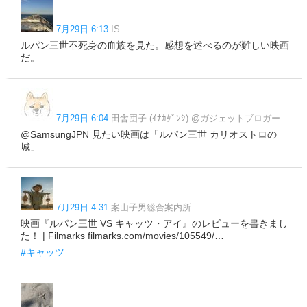
7月29日 6:13
IS
ルパン三世不死身の血族を見た。感想を述べるのが難しい映画
だ。
7月29日 6:04
田舎団子 (ｲﾅｶﾀﾞﾝｼ) @ガジェットブロガー
@SamsungJPN 見たい映画は「ルパン三世 カリオストロの
城」
7月29日 4:31
案山子男総合案内所
映画『ルパン三世 VS キャッツ・アイ』のレビューを書きまし
た！ | Filmarks filmarks.com/movies/105549/…
#キャッツ