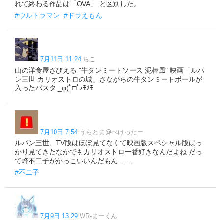
れて終わる作品は「OVA」 と区別した。
#ウルトラマン
#ドラえもん
7月11日 11:24
ちこ
山の洋食屋ざびえる "牛タンミートソース 泥棒風" 映画「ルパ
ン三世 カリオストロの城」さながらの牛タンミートボールが
入ったパスタ _φ(ﾟ□ﾟﾒﾓﾒﾓ
7月10日 7:54
うらとま@ぺけったー
ルパン三世、TV版はほぼ見てなくて映画版スペシャル版ばっ
かり見てきたなかでもカリオストロ一番好きなんだよね だっ
て峰不二子がかっこいいんだもん……
#不二子
7月9日 13:29
WR-まーくん