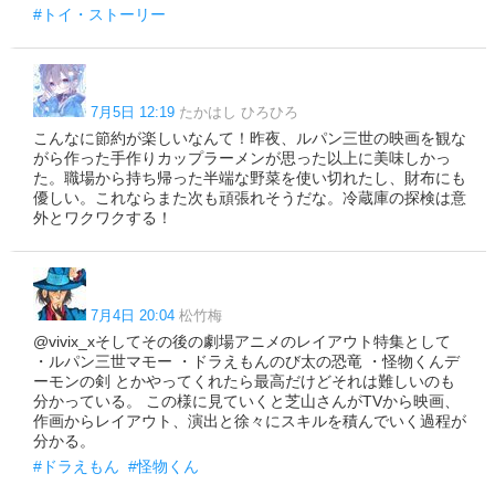
#トイ・ストーリー
7月5日 12:19
たかはし ひろひろ
こんなに節約が楽しいなんて！昨夜、ルパン三世の映画を観な
がら作った手作りカップラーメンが思った以上に美味しかっ
た。職場から持ち帰った半端な野菜を使い切れたし、財布にも
優しい。これならまた次も頑張れそうだな。冷蔵庫の探検は意
外とワクワクする！
7月4日 20:04
松竹梅
@vivix_xそしてその後の劇場アニメのレイアウト特集として
・ルパン三世マモー ・ドラえもんのび太の恐竜 ・怪物くんデ
ーモンの剣 とかやってくれたら最高だけどそれは難しいのも
分かっている。 この様に見ていくと芝山さんがTVから映画、
作画からレイアウト、演出と徐々にスキルを積んでいく過程が
分かる。
#ドラえもん
#怪物くん