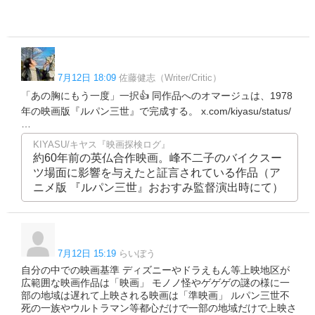
7月12日 18:09
佐藤健志（Writer/Critic）
「あの胸にもう一度」一択👍 同作品へのオマージュは、1978
年の映画版『ルパン三世』で完成する。 x.com/kiyasu/status/
…
KIYASU/キヤス『映画探検ログ』
約60年前の英仏合作映画。峰不二子のバイクスー
ツ場面に影響を与えたと証言されている作品（ア
ニメ版 『ルパン三世』おおすみ監督演出時にて）
7月12日 15:19
らいぼう
自分の中での映画基準 ディズニーやドラえもん等上映地区が
広範囲な映画作品は「映画」 モノノ怪やゲゲゲの謎の様に一
部の地域は遅れて上映される映画は「準映画」 ルパン三世不
死の一族やウルトラマン等都心だけで一部の地域だけで上映さ