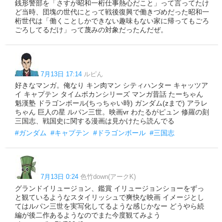
銭形警部を「さすが昭和一桁仕事熱心だこと」って言ってたけ
ど当時、団塊の世代にとって戦後復興で働きづめだった昭和一
桁世代は「働くことしかできない趣味もない家に帰ってもごろ
ごろしてるだけ」って蔑みの対象だったんだぜ。
7月13日 17:14
ルピん
好きなマンガ。俺なり キン肉マン シティハンター キャッツア
イ キャプテン タイムボカンシリーズ マンガ昔話 たーちゃん
魁漢塾 ドラゴンボール(ちっちゃい時) ガンダム(zまで) アラレ
ちゃん 巨人の星 ルパン三世。映画vr わたるがピュン 修羅の刻
三国志、戦国史に関する漫画は見かけたら読んでる
#ガンダム
#キャプテン
#ドラゴンボール
#三国志
7月13日 0:24
色竹down(アークK)
グランドイリュージョン、鑑賞 イリュージョンショーをずっ
と観ているようなスタイリッシュで爽快な映画 イメージとし
てはルパン三世を実写化してるような感じかなー どうやら続
編が後二作あるようなのでまた今度観てみよう