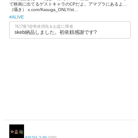
て映画に出てるゲストキャラのCPだよ。アマプラにあるよ…
（囁き） x.com/Kasuga_ONLY/st…
#ALIVE
?幻?覚?@有休消化＆お盆に帰省
skeb納品しました。初依頼感謝です?
8月2日 2:39
1000