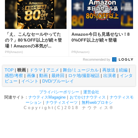
「え、こんなセールやってた
Amazon今日も見逃せない！8
の？」80％OFF以上が続々登
0%OFF以上が続々登場
場！Amazonの本気が...
PR(Amazon)
PR(Amazon)
Recommended by
TOP
|
映画
|
ドラマ
|
アニメ
|
舞台/ミュージカル
|
再放送
|
続編
|
感想/考察
|
画像
|
動画
|
最終回
|
ロケ地/撮影秘話
|
出演者
|
インタ
ビュー
|
イベント
|
DVD/ブルーレイ
プライバシーポリシー
｜
運営会社
関連サイト：
ナウティスMagagine
｜
おでかけナウティス
｜
ナウティスモ
ーション
｜
ナウティスイーツ
｜
無料webプロキシ
Copyright(C)2018 ナウティス®