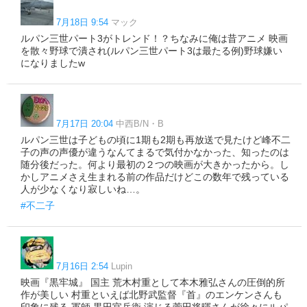
7月18日 9:54
マック
ルパン三世パート3がトレンド！？ちなみに俺は昔アニメ 映画
を散々野球で潰され(ルパン三世パート3は最たる例)野球嫌い
になりましたw
7月17日 20:04
中西B/N・B
ルパン三世は子どもの頃に1期も2期も再放送で見たけど峰不二
子の声の声優が違うなんてまるで気付かなかった、知ったのは
随分後だった。何より最初の２つの映画が大きかったから。し
かしアニメさえ生まれる前の作品だけどこの数年で残っている
人が少なくなり寂しいね…。
#不二子
7月16日 2:54
Lupin
映画『黒牢城』 国主 荒木村重として本木雅弘さんの圧倒的所
作が美しい 村重といえば北野武監督『首』のエンケンさんも
印象に残る 軍師 黒田官兵衛 演じる菅田将暉さんが徐々にルパ