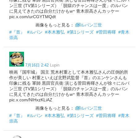
ン三世 (TV第1シリーズ）「脱獄のチャンスは一度」のルパン
に見えてきたのは自分だけかもw𐤔 青木崇高さんカッケー
pic.x.com/urCGYTMQdt
画像をもっと見る：
ルパン三世
#『首』
#ルパン
#本木雅弘
#第1シリーズ
#菅田将暉
#青木
崇高
7月16日 2:42
Lupin
映画『国牢城』 国主 荒木村重として本木雅弘さんの圧倒的所
作が美しい 村重といえば北野武監督『首』のエンケンさんも
印象に残る 軍師 黒田官兵衛 演じる菅田将暉さんが徐々にルパ
ン三世 (TV第1シリーズ）「脱獄のチャンスは一度」のルパン
に見えてきたのは自分だけかもw𐤔 青木崇高さんカッケー
pic.x.com/NIHxzKLiAZ
画像をもっと見る：
ルパン三世
#『首』
#ルパン
#本木雅弘
#第1シリーズ
#菅田将暉
#青木
崇高