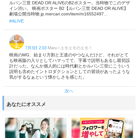
ルパン三世 DEAD OR ALIVEのB2ポスター。当時物でこのデザ
イン渋い。 ⁠映画ポスター B2【ルパン三世 DEAD OR ALIVE】
劇場公開当時物 jp.mercari.com/item/m16552497…
#ALIVE
7月3日 2:03
Meru☆エモエモのエモ！
映画のMG、始まり方割と王道のやつなんだけど、それがとて
も映画版の入りとしてハマってて、字幕で説明もあるし親切設
計だった。なんか個人的には時代劇とかルパン三世にこういう
説明も含めたイントロダクションとしての冒頭があったような
気がするなぁという懐かしさを感じた。
次へ
あなたにオススメ