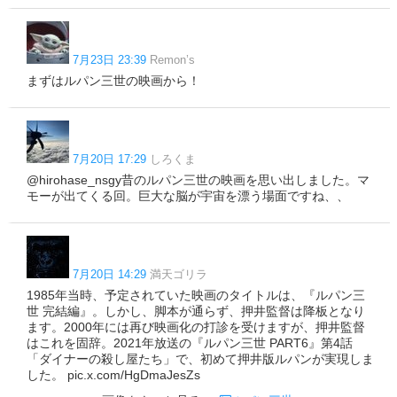
7月23日 23:39
Remon’s
まずはルパン三世の映画から！
7月20日 17:29
しろくま
@hirohase_nsgy昔のルパン三世の映画を思い出しました。マ
モーが出てくる回。巨大な脳が宇宙を漂う場面ですね、、
7月20日 14:29
満天ゴリラ
1985年当時、予定されていた映画のタイトルは、『ルパン三
世 完結編』。しかし、脚本が通らず、押井監督は降板となり
ます。2000年には再び映画化の打診を受けますが、押井監督
はこれを固辞。2021年放送の『ルパン三世 PART6』第4話
「ダイナーの殺し屋たち」で、初めて押井版ルパンが実現しま
した。 pic.x.com/HgDmaJesZs