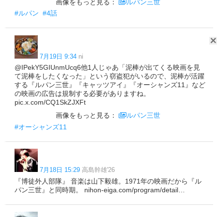
画像をもっと見る：
ルパン三世
#ルパン
#4話
7月19日 9:34
ni
@IPekY5GIUnmUcq6他1人じゃあ「泥棒が出てくる映画を見
て泥棒をしたくなった」という窃盗犯がいるので、泥棒が活躍
する『ルパン三世』『キャッツアイ』『オーシャンズ11』など
の映画の広告は規制する必要がありますね。
pic.x.com/CQ1SkZJXFt
画像をもっと見る：
ルパン三世
#オーシャンズ11
7月18日 15:29
高島幹雄'26
『博徒外人部隊』 音楽は山下毅雄。1971年の映画だから『ル
パン三世』と同時期。 nihon-eiga.com/program/detail…