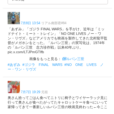
7月8日 13:54
リアル南部君#84
「あずみ」「ゴジラ FINAL WARS」を手がけ、近年は「ミッ
ドナイト・ミート・トレイン」「NO ONE LIVES ノー・ワ
ン・リヴズ」などアメリカでも映画を製作してきた北村龍平監
督がメガホンをとった。「ルパン三世」の実写化は、1974年
の「ルパン三世 念力珍作戦」以来40年ぶり。
pic.x.com/LTJPmGTlfb
画像をもっと見る：
ルパン三世
#あずみ
#ゴジラ FINAL WARS
#NO ONE LIVES ノ
ー・ワン・リヴズ
7月7日 19:29
元祖
奥さん拾ってごはん食べてニトリに椅子とワイヤーラック見に
行って奥さんが食べたがってたキャロットケーキ食べにいって
家帰ってきて一番新しいルパン三世の映画見終わった←今ここ