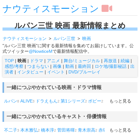
ナウティスモーション
ルパン三世 映画 最新情報まとめ
ナウティスモーション
ルパン三世
映画
"ルパン三世 映画"に関する最新情報を集めてお届けしています。公
式ツイッター
@NowticeM
で最新情報配信中。
TOP
|
映画
|
ドラマ
|
アニメ
|
舞台/ミュージカル
|
再放送
|
続編
|
感想/考察
|
つまらない
|
画像
|
動画
|
最終回
|
ロケ地/撮影秘話
|
出
演者
|
インタビュー
|
イベント
|
DVD/ブルーレイ
一緒につぶやかれている映画・ドラマ情報
ルパン
ALIVE
ドラえもん
第1シリーズ
ボビー
『首』
もっと見る
トイ・
8
3
2
2
2
2
ストーリー
ガンダム
ウルトラマン
ドラゴンボール
007
怪物
1
1
1
1
1
くん
アウトロー
NO ONE LIVES ノー・ワン・リヴズ
4話
1
1
1
1
一緒につぶやかれているキャスト・俳優情報
10話
12話
13話
劇場版
キャッツ
三国志
キャプテン
ゴジ
1
1
1
1
1
1
1
ラ FINAL WARS
あずみ
オーシャンズ11
1
1
1
不二子
本木雅弘
橋本淳
菅田将暉
青木崇高
赤塚不二夫
もっと見る
3
2
2
2
2
1