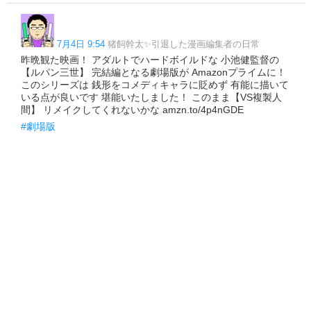
7月4日 9:54
猪飼幹太✨引退した漫画編集者の日常
昨晩観た映画！ アダルトでハードボイルドな 小池健監督の
【ルパン三世】 完結編となる劇場版が Amazonプライムに！
このシリーズは 銭形をコメディキャラに貶めず 有能に描いて
いる点が良いです 堪能いたしました！ このまま【VS複製人
間】 リメイクしてくれないかな amzn.to/4p4nGDE
#劇場版