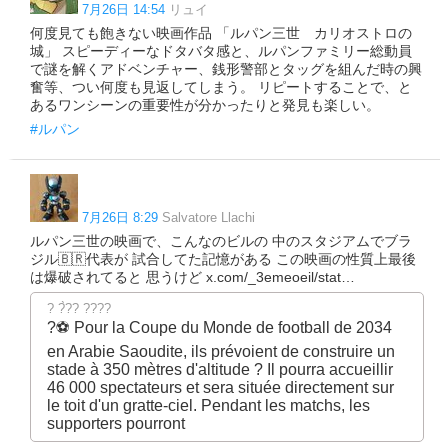
7月26日 14:54
リュイ
何度見ても飽きない映画作品 「ルパン三世 カリオストロの
城」 スピーディーなドタバタ感と、ルパンファミリー総動員
で謎を解くアドベンチャー、銭形警部とタッグを組んだ時の興
奮等、つい何度も見返してしまう。 リピートすることで、と
あるワンシーンの重要性が分かったりと発見も楽しい。
#ルパン
7月26日 8:29
Salvatore Llachi
ルパン三世の映画で、こんなのビルの 中のスタジアムでブラ
ジル🇧🇷代表が 試合してた記憶がある この映画の性質上最後
は爆破されてると 思うけど x.com/_3emeoeil/stat…
? ?̀?? ????
?️⚽ Pour la Coupe du Monde de football de 2034
en Arabie Saoudite, ils prévoient de construire un
stade à 350 mètres d'altitude ? Il pourra accueillir
46 000 spectateurs et sera située directement sur
le toit d'un gratte-ciel. Pendant les matchs, les
supporters pourront