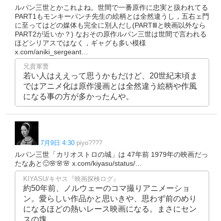
ルパン三世とかこれよね。世間で一番原作に忠実と扱われてる
PART1もモンキーパンチ先生の絵柄とは全然違うし，五右ェ門
に至ってはどの媒体も完全に別人だし(PARTⅢと映画以外なら
PART2が近いか？) なおその原作ルパン三世は世間で言われる
ほどシリアスではなく，ギャグも多い模様
x.com/aniki_sergeant…
兄貴軍曹
若い人はええって思うかもだけど、20世紀末頃ま
ではアニメ化は原作漫画とは全然違う絵柄や作風
になる事の方が多かったんや。
7月9日 4:30
piyo????
ルパン三世「カリオストロの城」は 47年前 1979年の映画だっ
たなあと🙂🌸🌸🌸 x.com/kiyasu/status/…
KIYASU/キヤス『映画探検ログ』
約50年前、ノルウェーのコマ撮りアニメーショ
ン。愛らしい作品かと思いきや、思わず前のめり
になるほどの熱いレース映画になる。まさにセン
スの塊