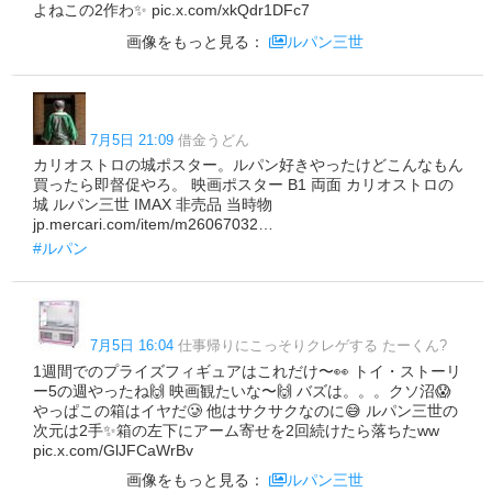
よねこの2作わ✨️ pic.x.com/xkQdr1DFc7
画像をもっと見る：
ルパン三世
7月5日 21:09
借金うどん
カリオストロの城ポスター。ルパン好きやったけどこんなもん
買ったら即督促やろ。 映画ポスター B1 両面 カリオストロの
城 ルパン三世 IMAX 非売品 当時物
jp.mercari.com/item/m26067032…
#ルパン
7月5日 16:04
仕事帰りにこっそりクレゲする たーくん?
1週間でのプライズフィギュアはこれだけ〜👀 トイ・ストーリ
ー5の週やったね🙌 映画観たいな〜🙌 バズは。。。クソ沼😱
やっぱこの箱はイヤだ🥲 他はサクサクなのに😅 ルパン三世の
次元は2手✨箱の左下にアーム寄せを2回続けたら落ちたww
pic.x.com/GlJFCaWrBv
画像をもっと見る：
ルパン三世