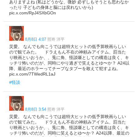
ありますよね (私はどうかな、微妙 必ずしもそうとも思わなか
ったり 子どもの身体と脳には戻れないから)
pic.x.com/RpJ4SXbGOn
8月8日 4:07
照嵜 洋平
災愛。 なんでも向こうでは超特大ヒットの低予算映画らしい
ので観てみた。 ドラえもん不在の神頼みアイテム、罰当た
り映画といおうか、、兎に角、怪談噺としての構造は良く、キ
ッチリ怖いのだが、同時にやり過ぎで笑えるとゆ〜か？ A24以
降、最近のホラーってチープなタブーを敢えて犯すよね。
pic.x.com/7TWedRL1aJ
#怪談
8月8日 3:54
照嵜 洋平
災愛。 なんでも向こうでは超特大ヒットの低予算映画らしい
ので観てみた。 ドラえもん不在の神頼みアイテム、罰当た
り映画といおうか、、兎に角、怪談噺としての構造は良く、キ
ッチリ怖いのだが、同時に笑えるとゆ〜か？ A24以降、最近の