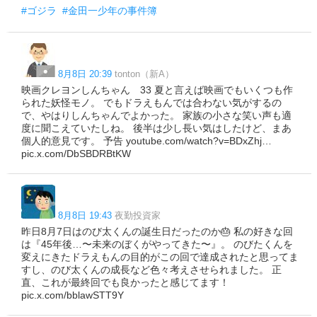
#ゴジラ
#金田一少年の事件簿
8月8日 20:39
tonton（新A）
映画クレヨンしんちゃん 33 夏と言えば映画でもいくつも作
られた妖怪モノ。 でもドラえもんでは合わない気がするの
で、やはりしんちゃんでよかった。 家族の小さな笑い声も適
度に聞こえていたしね。 後半は少し長い気はしたけど、まあ
個人的意見です。 予告 youtube.com/watch?v=BDxZhj…
pic.x.com/DbSBDRBtKW
8月8日 19:43
夜勤投資家
昨日8月7日はのび太くんの誕生日だったのか🎂 私の好きな回
は『45年後…〜未来のぼくがやってきた〜』。 のびたくんを
変えにきたドラえもんの目的がこの回で達成されたと思ってま
すし、のび太くんの成長など色々考えさせられました。 正
直、これが最終回でも良かったと感じてます！
pic.x.com/bblawSTT9Y