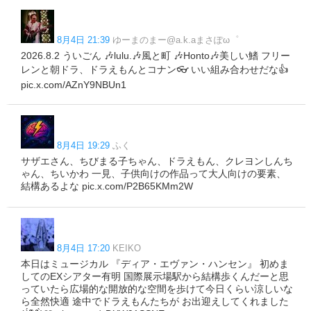
8月4日 21:39
ゆーまのまー@a.k.aまさぽω゜
2026.8.2 ういごん 🎶lulu.🎶風と町 🎶Honto🎶美しい鰭 フリー
レンと朝ドラ、ドラえもんとコナン👓 いい組み合わせだな👍
pic.x.com/AZnY9NBUn1
8月4日 19:29
ふく
サザエさん、ちびまる子ちゃん、ドラえもん、クレヨンしんち
ゃん、ちいかわ 一見、子供向けの作品って大人向けの要素、
結構あるよな pic.x.com/P2B65KMm2W
8月4日 17:20
KEIKO
本日はミュージカル 『ディア・エヴァン・ハンセン』 初めま
してのEXシアター有明 国際展示場駅から結構歩くんだーと思
っていたら広場的な開放的な空間を歩けて今日くらい涼しいな
ら全然快適 途中でドラえもんたちが お出迎えしてくれました