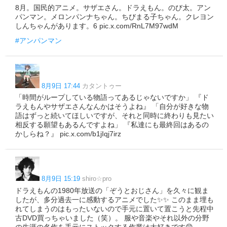
8月。国民的アニメ。サザエさん。ドラえもん。のび太。アン
パンマン。メロンパンナちゃん。ちびまる子ちゃん。クレヨン
しんちゃんがあります。6 pic.x.com/RnL7M97wdM
#アンパンマン
8月9日 17:44
カタントゥー
「時間がループしている物語ってあるじゃないですか」 『ド
ラえもんやサザエさんなんかはそうよね』 「自分が好きな物
語はずっと続いてほしいですが、それと同時に終わりも見たい
相反する願望もあるんですよね」 『私達にも最終回はあるの
かしらね？』 pic.x.com/b1jIqj7irz
8月9日 15:19
shiro☆pro
ドラえもんの1980年放送の「ぞうとおじさん」を久々に観ま
したが、多分過去一に感動するアニメでした✨✨ このまま埋も
れてしまうのはもったいないので手元に置いて置こうと先程中
古DVD買っちゃいました（笑）。 服や音楽やそれ以外の分野