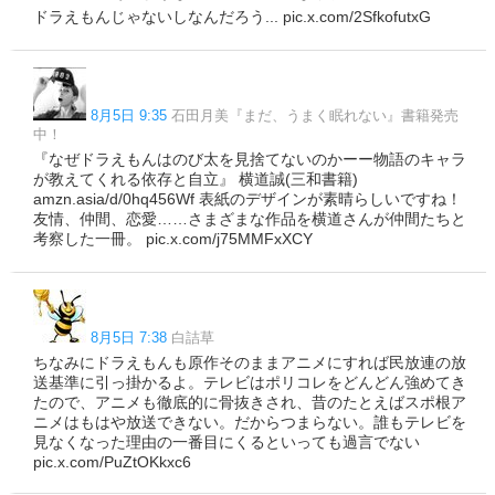
ドラえもんじゃないしなんだろう... pic.x.com/2SfkofutxG
8月5日 9:35
石田月美『まだ、うまく眠れない』書籍発売
中！
『なぜドラえもんはのび太を見捨てないのかーー物語のキャラ
が教えてくれる依存と自立』 横道誠(三和書籍)
amzn.asia/d/0hq456Wf 表紙のデザインが素晴らしいですね！
友情、仲間、恋愛……さまざまな作品を横道さんが仲間たちと
考察した一冊。 pic.x.com/j75MMFxXCY
8月5日 7:38
白詰草
ちなみにドラえもんも原作そのままアニメにすれば民放連の放
送基準に引っ掛かるよ。テレビはポリコレをどんどん強めてき
たので、アニメも徹底的に骨抜きされ、昔のたとえばスポ根ア
ニメはもはや放送できない。だからつまらない。誰もテレビを
見なくなった理由の一番目にくるといっても過言でない
pic.x.com/PuZtOKkxc6