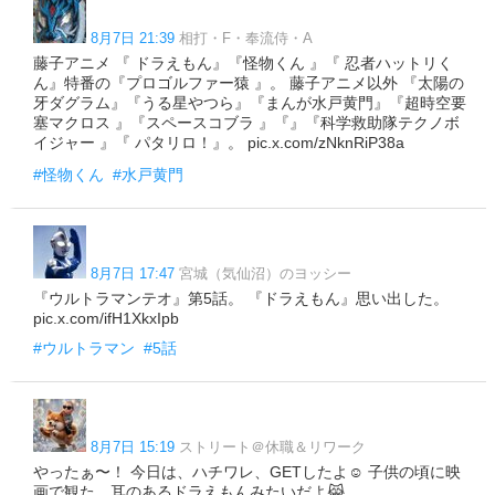
8月7日 21:39
相打・F・奉流侍・A
藤子アニメ 『 ドラえもん』『怪物くん 』『 忍者ハットリく
ん』特番の『プロゴルファー猿 』。 藤子アニメ以外 『太陽の
牙ダグラム』『うる星やつら』『まんが水戸黄門』『超時空要
塞マクロス 』『スペースコブラ 』『』『科学救助隊テクノボ
イジャー 』『 パタリロ！』。 pic.x.com/zNknRiP38a
#怪物くん
#水戸黄門
8月7日 17:47
宮城（気仙沼）のヨッシー
『ウルトラマンテオ』第5話。 『ドラえもん』思い出した。
pic.x.com/ifH1XkxIpb
#ウルトラマン
#5話
8月7日 15:19
ストリート＠休職＆リワーク
やったぁ〜！ 今日は、ハチワレ、GETしたよ☺️ 子供の頃に映
画で観た、耳のあるドラえもんみたいだよ😹