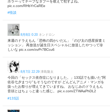
ホラーってチープなタブーを敢えて犯すよね。
pic.x.com/RHbYrCaREe
#怪談
8月8日 0:20
ネンドロン
来週のドラえもん「恐怖の四かいだん」「のび太の惑星探査ミ
ッション」 再放送が誕生日スペシャルに放送したやつって珍
しいな pic.x.com/xvPr7BCcu6
8月7日 22:29
津島隆太
今回の「セックス依存症になりました。」133話でも描いた"阿
佐谷七夕まつり"もそうなのですが どんどんアニメ・マンガを
扱ったお祭りが増えてきていますね。 おなじみのドラえもん
音頭とはちょっと違った感じ。 pic.x.com/ZTWAaPhDL2
#133話