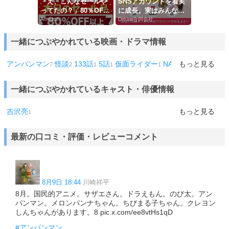
「え、こんなセールや
SNSアカウントを着実
ってたの？」80％OFF
に成長。実はみんなコ
以上が続々登場！Ama
コ使ってます。
Amazon
Dreaw合同会社
zonの本気が...
一緒につぶやかれている映画・ドラマ情報
アンパンマン
怪談
133話
5話
仮面ライダー
NARUTO
もっと見る
ナルト
7
2
1
1
1
1
ウルトラマン
怪物くん
ゴジラ
ミュージアム
うずまき
1
1
1
1
1
1
ONE PIECE
水戸黄門
ディア・エヴァン・ハンセン
金田一少
1
1
1
一緒につぶやかれているキャスト・俳優情報
年の事件簿
地球の歩き方
1
1
吉沢亮
もっと見る
1
最新の口コミ・評価・レビューコメント
8月9日 18:44
川崎祥平
8月。国民的アニメ。サザエさん。ドラえもん。のび太。アン
パンマン。メロンパンナちゃん。ちびまる子ちゃん。クレヨン
しんちゃんがあります。8 pic.x.com/ee8vtHs1qD
#アンパンマン