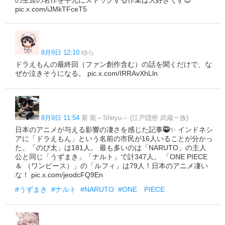
の生涯の名作を手元にストックする作業は大好きです😊
pic.x.com/iJMkTFceT5
8月9日 12:10
ゆら
ドラえもんの最終回（ファン創作含む）の話を聞くだけで、な
ぜか泣きそうになる。 pic.x.com/IRRAvXhLln
8月9日 11:54
紫 龍～Shiryu～ (江戸隠密 武蔵一族)
日本のアニメが与える影響の凄さを感じた記事🥷✨ インドネシ
アに「ドラえもん」という名前の市民が16人いることが分かっ
た。「のび太」は181人。 最も多いのは「NARUTO」の主人
公と同じ「うずまき」「ナルト」で計347人。 「ONE PIECE
＆ （ワンピース）」の「ルフィ」は79人！日本のアニメ凄い
な！ pic.x.com/jeodcFQ9En
#うずまき
#ナルト
#NARUTO
#ONE PIECE