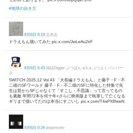
#地球の歩き方
8月6日 8:19
志布志
ドラえもん描いてみた pic.x.com/JwLeAu2irF
8月6日 6:43
雑誌Digger ぶつばん a.k.a ぶつよくバンバー
タ
SWITCH 2025.12 Vol.43 「大長編ドラえもん」と藤子・F・不
二雄のSFワールド 藤子・F・不二雄のSFに特化した特集で先
生は昔からSFじゃなくて「すこし・不思議」って言ってるの
も素敵 年間72本を何十年+さらに映画版まで執筆して亡くなる
ギリまで描いてたのは本当にすごいし pic.x.com/T4aPX8IweN
8月6日 0:24
anpansote-