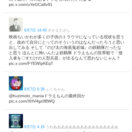
pic.x.com/uYeGCa8v91
8月7日 14:49
さかえたかし
映画ちいかわが多くの子供のトラウマになっている現状を思う
と、改めて自分にとってのそういうのはなんだったろうと思い
出してみる そして『のび太の海底鬼岩城』の鉄騎隊だったな
と思う ほんとに怖いんだよ鉄騎隊 ドラえもんの世界観で「侵
入者を〇すだけの人型兵器」が出るなんて思わないじゃん？
pic.x.com/FYEWIpKEqT
8月7日 6:38
ふくちゃん
@huzimoto_maniaドラえもんの最終回か
pic.x.com/XHV4gs9BWQ
8月7日 4:19
うわあああああああああああああああああ