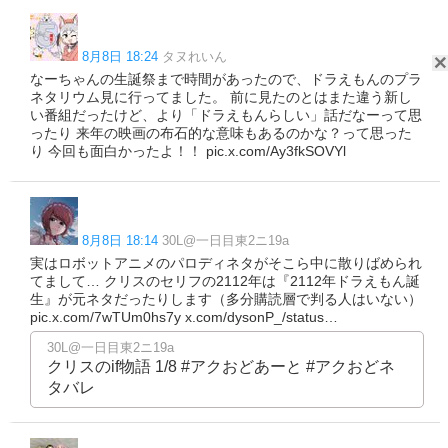
8月8日 18:24
タヌれいん
なーちゃんの生誕祭まで時間があったので、ドラえもんのプラ
ネタリウム見に行ってました。 前に見たのとはまた違う新し
い番組だったけど、より「ドラえもんらしい」話だなーって思
ったり 来年の映画の布石的な意味もあるのかな？って思った
り 今回も面白かったよ！！ pic.x.com/Ay3fkSOVYl
8月8日 18:14
30L@一日目東2ニ19a
実はロボットアニメのパロディネタがそこら中に散りばめられ
てまして… クリスのセリフの2112年は『2112年ドラえもん誕
生』が元ネタだったりします（多分購読層で判る人はいない）
pic.x.com/7wTUm0hs7y x.com/dysonP_/status…
30L@一日目東2ニ19a
クリスのif物語 1/8 #アクおどあーと #アクおどネ
タバレ