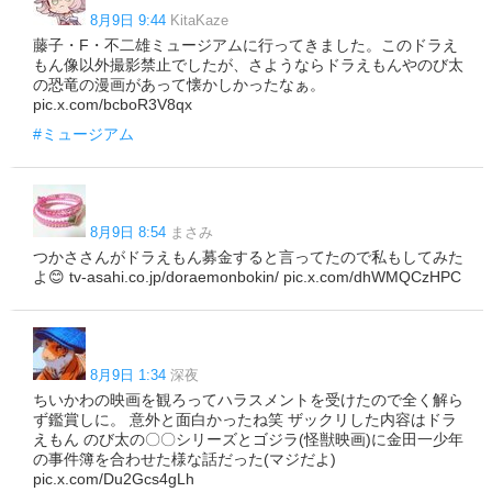
8月9日 9:44
KitaKaze
藤子・F・不二雄ミュージアムに行ってきました。このドラえ
もん像以外撮影禁止でしたが、さようならドラえもんやのび太
の恐竜の漫画があって懐かしかったなぁ。
pic.x.com/bcboR3V8qx
#ミュージアム
8月9日 8:54
まさみ
つかささんがドラえもん募金すると言ってたので私もしてみた
よ😊 tv-asahi.co.jp/doraemonbokin/ pic.x.com/dhWMQCzHPC
8月9日 1:34
深夜
ちいかわの映画を観ろってハラスメントを受けたので全く解ら
ず鑑賞しに。 意外と面白かったね笑 ザックリした内容はドラ
えもん のび太の〇〇シリーズとゴジラ(怪獣映画)に金田一少年
の事件簿を合わせた様な話だった(マジだよ)
pic.x.com/Du2Gcs4gLh