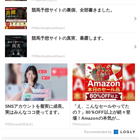
競馬予想サイトの裏側、全部書きました。
PR(BettingBreakDown)
競馬予想サイトの真実、暴露します。
PR(BettingBreakDown)
SNSアカウントを着実に成長。
「え、こんなセールやってた
実はみんなココ使ってます。
の？」80％OFF以上が続々登
場！Amazonの本気が...
PR(Dreaw合同会社)
PR(Amazon)
Recommended by