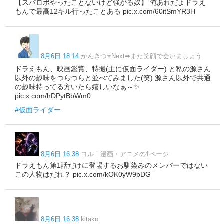
【スパロボやったことないけど強がる奴】 俺あれだよドラえ
もんで最高12キル行ったことある pic.x.com/60itSmYR3H
8月6日 18:14
かんきつ⭐Next➡また笑顔で会いましょう
ドラえもん、映画鑑賞、特撮(主に仮面ライダー) と私の源さん
以外の趣味をつらつらと並べてみました(笑) 源さん以外で共通
の趣味持ってる方いたら嬉しいなぁ～✨
pic.x.com/hDPytBbWm0
#仮面ライダー
8月6日 16:38
ヨル｜漫画・アニメの1ページ
ドラえもん第1話だけに登場するお馴染みのメンバーではない
この人物はだれ？ pic.x.com/kOK0yW9bDG
8月6日 16:38
kitako