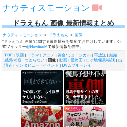
ナウティスモーション
ドラえもん 画像 最新情報まとめ
ナウティスモーション
ドラえもん
画像
"ドラえもん 画像"に関する最新情報を集めてお届けしています。公
式ツイッター
@NowticeM
で最新情報配信中。
TOP
|
映画
|
ドラマ
|
アニメ
|
舞台/ミュージカル
|
再放送
|
続編
|
感想/考察
|
つまらない
|
画像
|
動画
|
最終回
|
ロケ地/撮影秘話
|
出
演者
|
インタビュー
|
イベント
|
DVD/ブルーレイ
PR
PR
Ads
by
logly
その買い方、もう限界
競馬予想サイトの裏
かもしれない。
側、全部書きました。
BettingBreakDown
BettingBreakDown
PR
PR