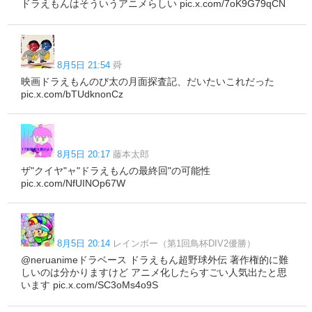
ドラえもんはそういうアニメらしい pic.x.com/7oK9G79qCN
8月5日 21:54
舜
映画ドラえもんのび太の月面探査記、だいたいこれだった
pic.x.com/bTUdknonCz
8月5日 20:17
藤本太郎
ザ"クイヤ"ャ"ドラえもんの最終回"の可能性
pic.x.com/NfUINOp67W
8月5日 20:14
レインボー（第1回鳥杯DIV2優勝）
@neruanimeドラベース ドラえもん超野球外伝 著作権的に難
しいのは分かりますけど アニメ化したらすごい人気出たと思
います pic.x.com/SC3oMs4o9S