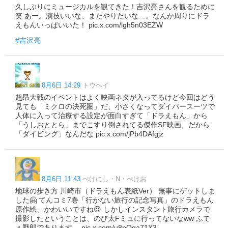
久しぶりにミュージカルを観てきた！吉沢亮さんを観るために
笑 あー。演技いいな、またやりたいな…。なんか周りにドラ
えもんいっぱいいた！ pic.x.com/lgh5n03EZW
#吉沢亮
8月6日 14:29
トウヘイ
超昂大戦のイベントはよく映画ネタが入ってるけど今回はどう
見ても「ミクロの決死圏」だ、小さくなってダイバースーツで
人体に入って治療する設定が面白すぎて「ドラえもん」から
「うしおととら」までこすり倒されてる傑作SF映画、だから
「ダイビング」なんだな pic.x.com/jPb4DAfgjz
8月6日 11:43
ぺけにし・N・ぺけお
地球の歩き方 川崎市（ドラえもん表紙Ver） 無事にゲットしま
した🤗 てんコミ7巻「行かない旅行の記念写真」のドラえもん
原作絵、かわいいですね😍 しかしインスタント旅行カメラで
撮影したということは、のび太Fミュに行ってないなww ふて
ぇ野郎であります。 pic.x.com/u8pQqa71X3