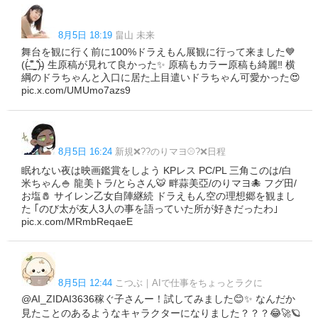
8月5日 18:19
畠山 未来
舞台を観に行く前に100%ドラえもん展観に行って来ました💙
((̵̵́ ̆͒͟˚̩̭ ̆͒)̵̵̀) 生原稿が見れて良かった✨️ 原稿もカラー原稿も綺麗‼️ 横
綱のドラちゃんと入口に居た上目遣いドラちゃん可愛かった😍
pic.x.com/UMUmo7azs9
8月5日 16:24
新規❌??のりマヨ⚾️?❌日程
眠れない夜は映画鑑賞をしよう KPレス PC/PL 三角このは/白
米ちゃん🍚 龍美トラ/とらさん🐯 畔蒜美亞/のりマヨ🐙 フグ田/
お塩🧂 サイレン乙女自陣継続 ドラえもん空の理想郷を観まし
た ｢のび太が友人3人の事を語っていた所が好きだったわ｣
pic.x.com/MRmbReqaeE
8月5日 12:44
こつぶ｜AIで仕事をちょっとラクに
@AI_ZIDAI3636稼ぐ子さんー！試してみました😊✨ なんだか
見たことのあるようなキャラクターになりました？？？😂🚀🪐