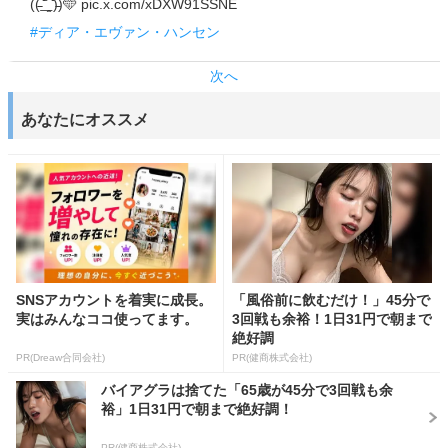
((̵̵́ ̆͒͟˚̩̭ ̆͒)̵̵̀)🩵 pic.x.com/xDXW91SSNE
#ディア・エヴァン・ハンセン
次へ
あなたにオススメ
SNSアカウントを着実に成長。
「風俗前に飲むだけ！」45分で
実はみんなココ使ってます。
3回戦も余裕！1日31円で朝まで
絶好調
PR(Dreaw合同会社)
PR(健商株式会社)
バイアグラは捨てた「65歳が45分で3回戦も余
裕」1日31円で朝まで絶好調！
PR(健商株式会社)