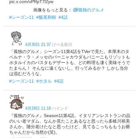
pic.x.com/vPRpT7l2yw
画像をもっと見る：
孤独のグルメ
#シーズン11
#飯尾和樹
#4話
4月30日 21:37
けぺる前川
「孤独のグルメ」シーズン11第4話をTVerで見た。本厚木のタ
ベルナ・ラ・メッセのバーニャカウダもパニーニもリゾットも
ホタルイカのパスタもデザートも、どの料理も凄く美味そうで
たまらん！ そんなに遠くないし、行ってみるか？ しかし当分
は混むだろうな。
#シーズン11
#ホタル
#4話
4月29日 11:18
ハインド
『孤独のグルメ』Season11第4話。イタリアンレストランの品
のいい老マダム、なんか見たことあるなと思ったら多岐川裕美
さんか。随分老けたなと思ったけど、見てるこっちももうお爺
ちゃんだから当然か(笑)。