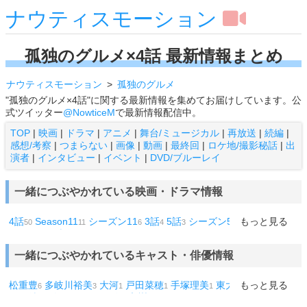
ナウティスモーション
孤独のグルメ×4話 最新情報まとめ
ナウティスモーション
孤独のグルメ
"孤独のグルメ×4話"に関する最新情報を集めてお届けしています。公
式ツイッター
@NowticeM
で最新情報配信中。
TOP
|
映画
|
ドラマ
|
アニメ
|
舞台/ミュージカル
|
再放送
|
続編
|
感想/考察
|
つまらない
|
画像
|
動画
|
最終回
|
ロケ地/撮影秘話
|
出
演者
|
インタビュー
|
イベント
|
DVD/ブルーレイ
一緒につぶやかれている映画・ドラマ情報
4話
Season11
シーズン11
3話
5話
シーズン5
Season6
もっと見る
50
11
6
4
3
2
2
Season8
1話
ドクターX
ホタル
season1
Season3
Season4
2
2
2
2
1
1
1
Season5
Season7
シーズン9
Season10
シーズン10
釣りバカ
1
1
1
1
1
一緒につぶやかれているキャスト・俳優情報
日誌
カイジ
USB
1
1
1
松重豊
多岐川裕美
大河
戸田菜穂
手塚理美
東大
もっと見る
渡辺裕太
矢
6
3
1
1
1
1
1
田亜希子
観月ありさ
飯尾和樹
1
1
1