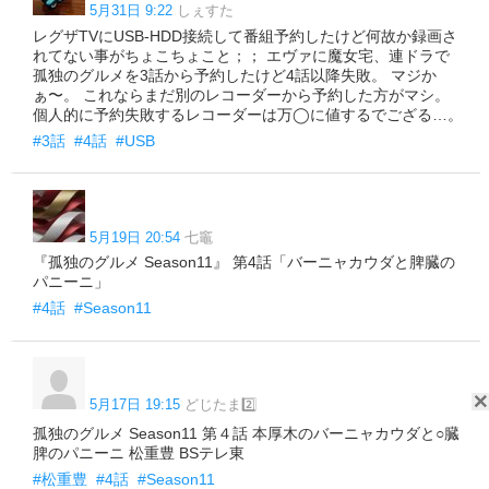
5月31日 9:22
しぇすた
レグザTVにUSB-HDD接続して番組予約したけど何故か録画さ
れてない事がちょこちょこと；； エヴァに魔女宅、連ドラで
孤独のグルメを3話から予約したけど4話以降失敗。 マジか
ぁ〜。 これならまだ別のレコーダーから予約した方がマシ。
個人的に予約失敗するレコーダーは万◯に値するでござる…。
#3話
#4話
#USB
5月19日 20:54
七竈
『孤独のグルメ Season11』 第4話「バーニャカウダと脾臓の
パニーニ」
#4話
#Season11
5月17日 19:15
どじたま2️⃣
孤独のグルメ Season11 第４話 本厚木のバーニャカウダと○臓
脾のパニーニ 松重豊 BSテレ東
#松重豊
#4話
#Season11