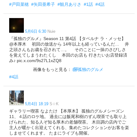
#戸田菜穂
#矢田亜希子
#観月ありさ
#1話
#4話
5月6日 6:30
Nuie
『孤独のグルメ』Season 11 第4話 【タベルナ ラ・メッセ】
@本厚木 初回の放送から 14年以上も経っているんだ… 井
之頭さんもお歳を召されて…。 そのことに一抹のさびしさ
を覚えてしまうわたくし 本回のお店も 行きたいお店登録済
み♪ pic.x.com/9s27L1xZQ8
画像をもっと見る：
孤独のグルメ
#4話
5月4日 18:19
S☆K
ギャラリー喫茶 なよたけ 【本厚木】 孤独のグルメシーズン
11、４話のロケ地。 過去には飯尾和樹のずん喫茶でも取り上
げられた、知る人ぞ知る厚木の老舗喫茶。 木目調の店内でご
主人が暖かく出迎えてくれる、集めたコレクションがお客を楽
しませてくれます。 たまにライブも開催。