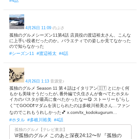
#4話
4月26日 11:09
のぶさ
孤独のグルメシーズン11第4話 店員役の渡辺裕太さん、こんな
に上手い役者だったのか。バラエティでの姿しか見てなかった
ので知らなかった
#シーズン11
#渡辺裕太
#4話
4月26日 1:13
音源堂♪
孤独のグルメ Season 11 第４話はイタリアン🇮🇹 とにかく何
もかも美味そうだったが､番外編で久住さんが食べてたホタル
イカのパスタが最高に食べたかったなー😋 ストーリーも”らし
く”てGOOD❗️マダムを演じられたのは多岐川裕美さん…ファン
なのでこれもうれしかった💕 x.com/tx_kodokugurum…
#ホタル
#多岐川裕美
#4話
孤独のグルメ【テレビ東京】
\#孤独のグルメ このあと深夜24:12〜‼️/ 『孤独の