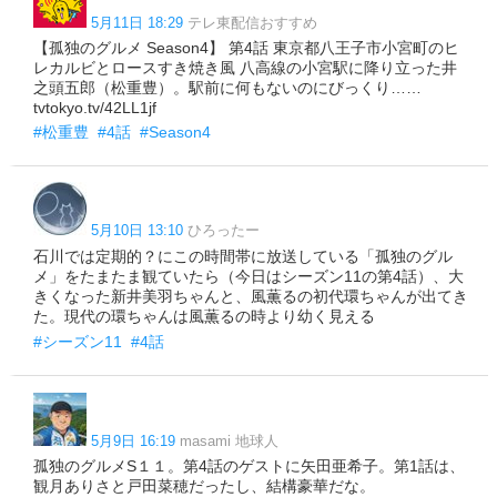
5月11日 18:29
テレ東配信おすすめ
【孤独のグルメ Season4】 第4話 東京都八王子市小宮町のヒ
レカルビとロースすき焼き風 八高線の小宮駅に降り立った井
之頭五郎（松重豊）。駅前に何もないのにびっくり……
tvtokyo.tv/42LL1jf
#松重豊
#4話
#Season4
5月10日 13:10
ひろったー
石川では定期的？にこの時間帯に放送している「孤独のグル
メ」をたまたま観ていたら（今日はシーズン11の第4話）、大
きくなった新井美羽ちゃんと、風薫るの初代環ちゃんが出てき
た。現代の環ちゃんは風薫るの時より幼く見える
#シーズン11
#4話
5月9日 16:19
masami 地球人
孤独のグルメS１１。第4話のゲストに矢田亜希子。第1話は、
観月ありさと戸田菜穂だったし、結構豪華だな。