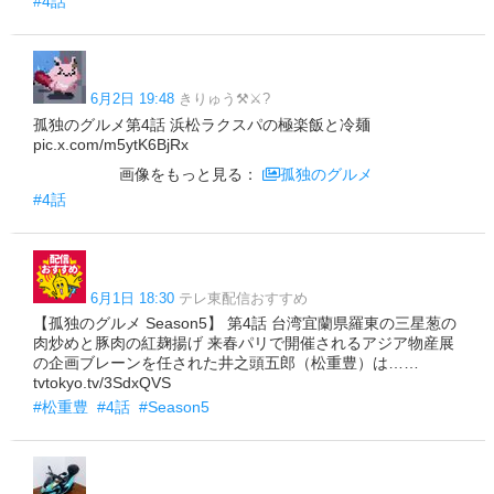
#4話
6月2日 19:48
きりゅう⚒️⚔️?
孤独のグルメ第4話 浜松ラクスパの極楽飯と冷麺
pic.x.com/m5ytK6BjRx
画像をもっと見る：
孤独のグルメ
#4話
6月1日 18:30
テレ東配信おすすめ
【孤独のグルメ Season5】 第4話 台湾宜蘭県羅東の三星葱の
肉炒めと豚肉の紅麹揚げ 来春パリで開催されるアジア物産展
の企画ブレーンを任された井之頭五郎（松重豊）は……
tvtokyo.tv/3SdxQVS
#松重豊
#4話
#Season5