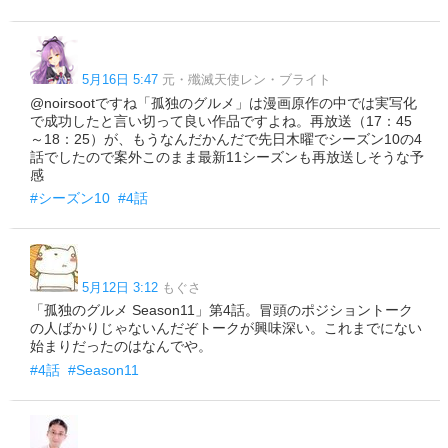
5月16日 5:47
元・殲滅天使レン・ブライト
@noirsootですね「孤独のグルメ」は漫画原作の中では実写化
で成功したと言い切って良い作品ですよね。再放送（17：45
～18：25）が、もうなんだかんだで先日木曜でシーズン10の4
話でしたので案外このまま最新11シーズンも再放送しそうな予
感
#シーズン10
#4話
5月12日 3:12
もぐさ
「孤独のグルメ Season11」第4話。冒頭のポジショントーク
の人ばかりじゃないんだぞトークが興味深い。これまでにない
始まりだったのはなんでや。
#4話
#Season11