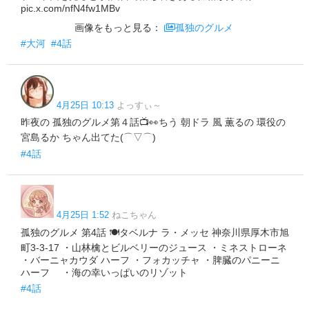
pic.x.com/nfN4fw1MBv
画像をもっと見る：
孤独のグルメ
#大河
#4話
4月25日 10:13
よっすぃ～
昨夜の 孤独のグルメ第４話📺👀ちう 朝ドラ 風 薫るの 環役の
宮島るか ちゃん出てた(⌒▽⌒)
#4話
4月25日 1:52
ねこちゃん
孤独のグルメ 第4話 🍽️タベルナ ラ・メッセ 神奈川県厚木市旭
町3-3-17 ・山林檎とビルベリーのジュース ・ミネストローネ
・バーニャカウダ ハーフ ・フォカッチャ ・脾臓のパニーニ
ハーフ ・海の幸いっぱいのリゾット
#4話