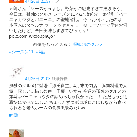
4月26日 21:37
ホメ
五郎さん「ソースがうまし。野菜がご馳走すぎて泣きそう」
今日は、孤独のグルメ シーズン11 4/24放送分 第4話 「バー
ニャカウダとパニーニ」の聖地巡礼。 今回お伺いしたのは、
本厚木のタベルナ ラ・メッセさん🇮🇹🥘 ミーハーで早速お伺
いしたけど、全部美味しすぎてびっくり‼️
pic.x.com/Wxoo3phQo7
画像をもっと見る：
孤独のグルメ
#シーズン11
#4話
4月26日 21:03
紙飛行機
孤独のグルメに登場「源氏食堂」4月末で閉店 豚肉料理で人
気 寂しい…惜しむ声 千葉・いすみ 今週の孤独のグルメの
第4話バーニャカウダの話めっちゃ良かった！！ ただもう少し
豪快に食べてほしい ちょっとずつポロポロこぼしながら食べ
られると老人ホームの食事風景みたいw
#4話