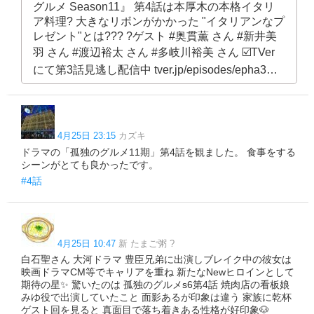
グルメ Season11』 第4話は本厚木の本格イタリ
ア料理?️ 大きなリボンがかかった "イタリアンなプ
レゼント"とは??? ?ゲスト #奥貫薫 さん #新井美
羽 さん #渡辺裕太 さん #多岐川裕美 さん ☑️TVer
にて第3話見逃し配信中 tver.jp/episodes/epha3…
4月25日 23:15
カズキ
ドラマの「孤独のグルメ11期」第4話を観ました。 食事をする
シーンがとても良かったです。
#4話
4月25日 10:47
新 たまご粥 ?
白石聖さん 大河ドラマ 豊臣兄弟に出演しブレイク中の彼女は
映画ドラマCM等でキャリアを重ね 新たなNewヒロインとして
期待の星✨️ 驚いたのは 孤独のグルメs6第4話 焼肉店の看板娘
みゆ役で出演していたこと 面影あるが印象は違う 家族に乾杯
ゲスト回を見ると 真面目で落ち着きある性格が好印象🐶