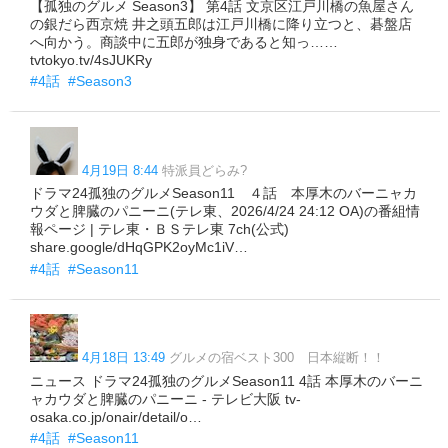
【孤独のグルメ Season3】 第4話 文京区江戸川橋の魚屋さん
の銀だら西京焼 井之頭五郎は江戸川橋に降り立つと、碁盤店
へ向かう。商談中に五郎が独身であると知っ……
tvtokyo.tv/4sJUKRy
#4話
#Season3
4月19日 8:44
特派員どらみ?
ドラマ24孤独のグルメSeason11 ４話 本厚木のバーニャカ
ウダと脾臓のパニーニ(テレ東、2026/4/24 24:12 OA)の番組情
報ページ | テレ東・ＢＳテレ東 7ch(公式)
share.google/dHqGPK2oyMc1iV…
#4話
#Season11
4月18日 13:49
グルメの宿ベスト300 日本縦断！！
ニュース ドラマ24孤独のグルメSeason11 4話 本厚木のバーニ
ャカウダと脾臓のパニーニ - テレビ大阪 tv-
osaka.co.jp/onair/detail/o…
#4話
#Season11