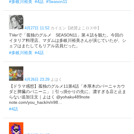
#多岐川裕美
#4話
#Season11
4月27日 11:52
カイエン【絶賛よこロス中】
TVerで「孤独のグルメ SEASON11」第４話を観た。今回の
イタリア料理店、マダムは多岐川裕美さんが演じていたが、シ
ェフはまたしてもリアル店員だった。
#多岐川裕美
#4話
4月26日 23:29
よはく
【ドラマ感想】孤独のグルメ11第4話「本厚木のバーニャカウ
ダと脾臓のパニーニ」｜引っ掛かりの先に、濃すぎる店と止ま
らない追加注文｜よはく @yohaku489note
note.com/you_hack/n/n98…
#4話