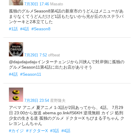
7月30日 17:46
Masato
孤独のグルメSeason8第4話の新座市のうどんはメニューがあ
まりなくてうどんだけど1話もたないから光が丘のカステラパ
ンケーキと2本立てした
#1話
#4話
#Season8
7月29日 7:52
offbeat
@dajudajudajuインターチェンジから川挟んで対岸側に孤独の
グルメSeason11第4話に出たお店がありそう
#4話
#Season11
7月28日 23:54
星野隆夫
アベマ アニメ 夏アニメ 1-3話が2回あってから、4話。 7月29
日 23:00から放送 abema.go.link/fS6KH 逆境無頼 カイジ 処刑
少女の生きる道 孤独のグルメ ドクターX ちびまる子ちゃん ク
レヨンしんちゃん
#カイジ
#ドクターX
#3話
#4話