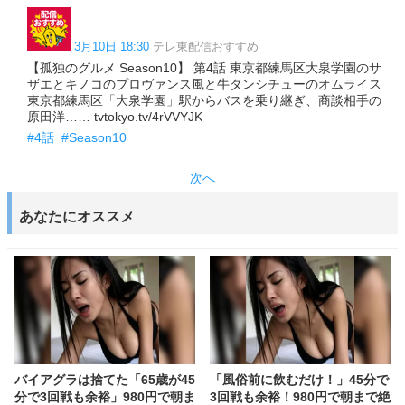
3月10日 18:30
テレ東配信おすすめ
【孤独のグルメ Season10】 第4話 東京都練馬区大泉学園のサ
ザエとキノコのプロヴァンス風と牛タンシチューのオムライス
東京都練馬区「大泉学園」駅からバスを乗り継ぎ、商談相手の
原田洋…… tvtokyo.tv/4rVVYJK
#4話
#Season10
次へ
あなたにオススメ
バイアグラは捨てた「65歳が45
「風俗前に飲むだけ！」45分で
分で3回戦も余裕」980円で朝ま
3回戦も余裕！980円で朝まで絶