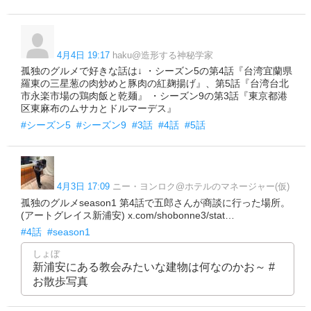
4月4日 19:17
haku@造形する神秘学家
孤独のグルメで好きな話は↓ ・シーズン5の第4話『台湾宜蘭県
羅東の三星葱の肉炒めと豚肉の紅麹揚げ』、第5話『台湾台北
市永楽市場の鶏肉飯と乾麺』 ・シーズン9の第3話『東京都港
区東麻布のムサカとドルマーデス』
#シーズン5
#シーズン9
#3話
#4話
#5話
4月3日 17:09
ニー・ヨンロク@ホテルのマネージャー(仮)
孤独のグルメseason1 第4話で五郎さんが商談に行った場所。
(アートグレイス新浦安) x.com/shobonne3/stat…
#4話
#season1
しょぼ
新浦安にある教会みたいな建物は何なのかお～ #
お散歩写真