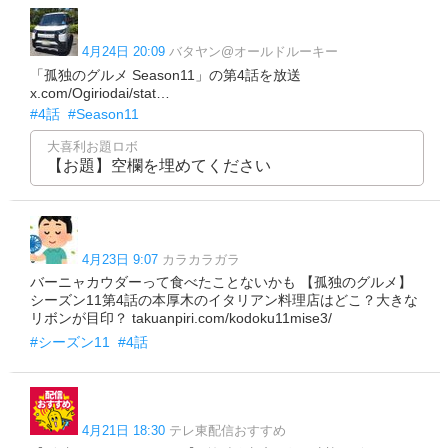
4月24日 20:09
バタヤン@オールドルーキー
「孤独のグルメ Season11」の第4話を放送
x.com/Ogiriodai/stat…
#4話
#Season11
大喜利お題ロボ
【お題】空欄を埋めてください
4月23日 9:07
カラカラガラ
バーニャカウダーって食べたことないかも 【孤独のグルメ】
シーズン11第4話の本厚木のイタリアン料理店はどこ？大きな
リボンが目印？ takuanpiri.com/kodoku11mise3/
#シーズン11
#4話
4月21日 18:30
テレ東配信おすすめ