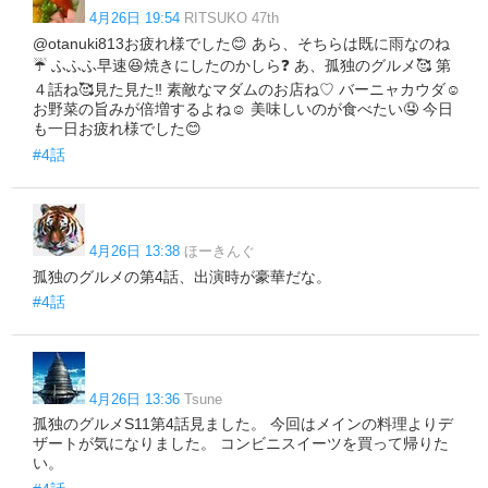
4月26日 19:54
RITSUKO 47th
@otanuki813お疲れ様でした😊 あら、そちらは既に雨なのね
☔ ふふふ早速😆焼きにしたのかしら❓ あ、孤独のグルメ🥰 第
４話ね🥰見た見た‼️ 素敵なマダムのお店ね♡ バーニャカウダ☺️
お野菜の旨みが倍増するよね☺️ 美味しいのが食べたい🤤 今日
も一日お疲れ様でした😊
#4話
4月26日 13:38
ほーきんぐ
孤独のグルメの第4話、出演時が豪華だな。
#4話
4月26日 13:36
Tsune
孤独のグルメS11第4話見ました。 今回はメインの料理よりデ
ザートが気になりました。 コンビニスイーツを買って帰りた
い。