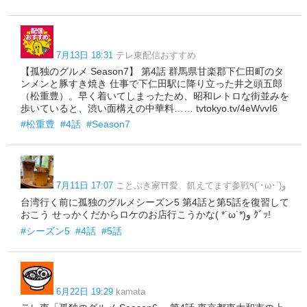
7月13日 18:31
テレ東配信おすすめ
【孤独のグルメ Season7】 第4話 群馬県甘楽郡下仁田町のタ
ンメンと豚すき焼き 仕事で下仁田駅に降り立った井之頭五郎
（松重豊）。早く着いてしまったため、昭和レトロな街並みを
歩いていると、渋い面構えの中華料…… tvtokyo.tv/4eWvvI6
#松重豊
#4話
#Season7
7月11日 17:07
ことぶき家⛩愛、飢えてます参戦٩(´･ω･`)و
台湾行く前に孤独のグルメシーズン5 第4話と第5話を復習して
おこう せっかくだからロケのお店行こうかな( *˙ω˙*)و ｸﾞｯ!
#シーズン5
#4話
#5話
6月22日 19:29
kamata