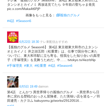
テレ東「孤独のグルメ Season6」 第4話 東京都東大和市の上
タンシオとカイノミ 再放送見てたら ９年前の聖ちゃま発見
pic.x.com/Maka4t6PjP
画像をもっと見る：
孤独のグルメ
#4話
#Season6
6月22日 18:30
テレ東配信おすすめ
【孤独のグルメ Season6】 第4話 東京都東大和市の上タンシ
オとカイノミ 井之頭五郎（松重豊）は、仕事で国分寺に来た
ついでに、東大和市駅に立ち寄る。怪我をした知り合いの真理
子（手塚理美）を見舞うためだ。中…… tvtokyo.tv/4ezrbNp
#手塚理美
#東大
#松重豊
#4話
#Season6
6月5日 19:49
daimon
第4話 とんかつ 異世界帰りの孤独のグルメ ～異世界から日
本に戻れる歴戦のおっさん冒険者、ただ美味い店を巡る～／羽
田遼亮 - カクヨム kakuyomu.jp/works/29120516…