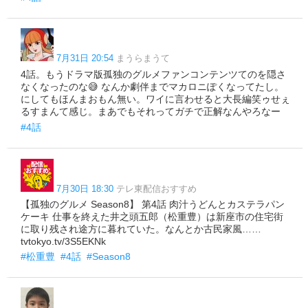
7月31日 20:54
まうらまうて
4話。もうドラマ版孤独のグルメファンコンテンツてのを隠さ
なくなったのな😅 なんか劇伴までマカロニぽくなってたし。
にしてもほんまおもん無い。ワイに言わせると大長編笑ゥせぇ
るすまんて感じ。まあでもそれってガチで正解なんやろなー
#4話
7月30日 18:30
テレ東配信おすすめ
【孤独のグルメ Season8】 第4話 肉汁うどんとカステラパン
ケーキ 仕事を終えた井之頭五郎（松重豊）は新座市の住宅街
に取り残され途方に暮れていた。なんとか古民家風……
tvtokyo.tv/3S5EKNk
#松重豊
#4話
#Season8