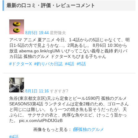
最新の口コミ・評価・レビューコメント
8月5日 19:44
星野隆夫
アベマ アニメ 夏アニメ 今日、1-4話からの5話じゃなくて、明
日1-5話の方で見ようかな…。2周あるし。 8月6日 10:30から
放送 abema.go.link/cgUMi いびってこない義母と義姉 釣りバ
カ日誌 孤独のグルメ ドクターX ちびまる子ちゃん
#ドクターX
#釣りバカ日誌
#4話
#5話
8月1日 11:16
すぎすぎ?
魚谷(東京都文京区)天ぷら定食とビール1590円 孤独のグルメ
SEASONS3第4話 ランチタイムは定食2種のため、ゴローさん
と同じには難しい。 もう一つの焼き魚も旨そうだったが、天
ぷらに。 サクサクの衣と、肉厚な魚やエビ、けっこう旨かっ
た。 pic.x.com/utPhDfJGzB
画像をもっと見る：
孤独のグルメ
#4話