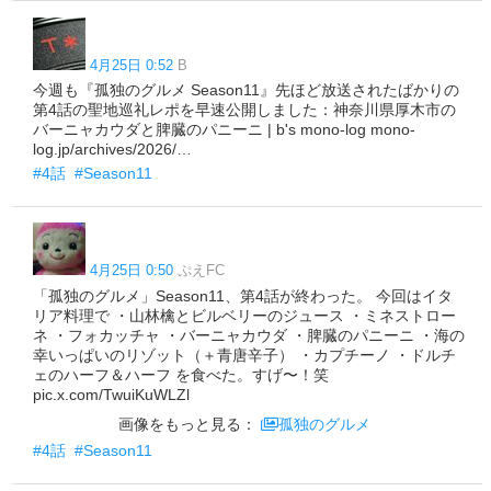
4月25日 0:52
B
今週も『孤独のグルメ Season11』先ほど放送されたばかりの
第4話の聖地巡礼レポを早速公開しました：神奈川県厚木市の
バーニャカウダと脾臓のパニーニ | b's mono-log mono-
log.jp/archives/2026/…
#4話
#Season11
4月25日 0:50
ぷえFC
「孤独のグルメ」Season11、第4話が終わった。 今回はイタ
リア料理で ・山林檎とビルベリーのジュース ・ミネストロー
ネ ・フォカッチャ ・バーニャカウダ ・脾臓のパニーニ ・海の
幸いっぱいのリゾット（＋青唐辛子） ・カプチーノ ・ドルチ
ェのハーフ＆ハーフ を食べた。すげ〜！笑
pic.x.com/TwuiKuWLZl
画像をもっと見る：
孤独のグルメ
#4話
#Season11